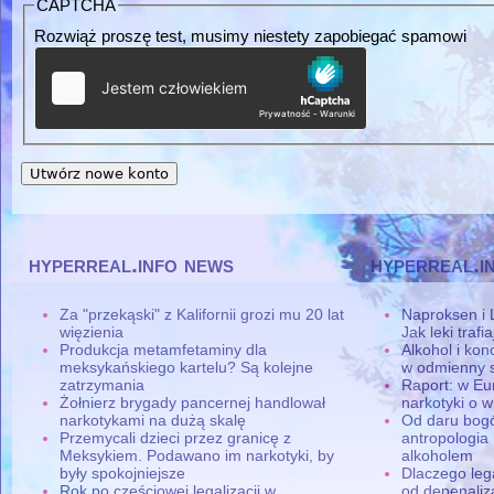
CAPTCHA
Rozwiąż proszę test, musimy niestety zapobiegać spamowi
hyperreal.info news
hyperreal.i
Za "przekąski" z Kalifornii grozi mu 20 lat
Naproksen i 
więzienia
Jak leki traf
Produkcja metamfetaminy dla
Alkohol i ko
meksykańskiego kartelu? Są kolejne
w odmienny 
zatrzymania
Raport: w Eu
Żołnierz brygady pancernej handlował
narkotyki o w
narkotykami na dużą skalę
Od daru bogó
Przemycali dzieci przez granicę z
antropologia
Meksykiem. Podawano im narkotyki, by
alkoholem
były spokojniejsze
Dlaczego leg
Rok po częściowej legalizacji w
od depenaliza