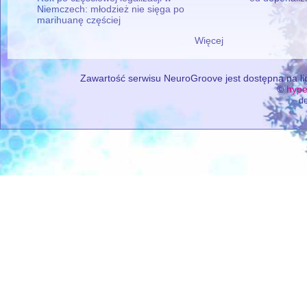
Niemczech: młodzież nie sięga po
marihuanę częściej
Więcej
Zawartość serwisu NeuroGroove jest dostępna na lic
©
hype
de