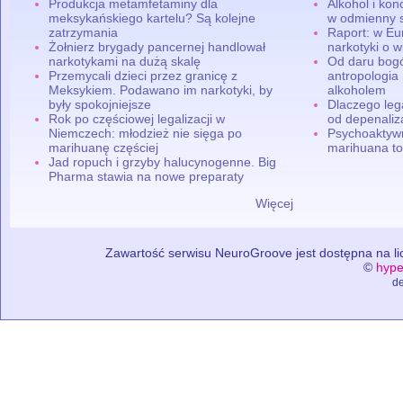
Produkcja metamfetaminy dla
Alkohol i ko
meksykańskiego kartelu? Są kolejne
w odmienny 
zatrzymania
Raport: w Eu
Żołnierz brygady pancernej handlował
narkotyki o w
narkotykami na dużą skalę
Od daru bogó
Przemycali dzieci przez granicę z
antropologia
Meksykiem. Podawano im narkotyki, by
alkoholem
były spokojniejsze
Dlaczego leg
Rok po częściowej legalizacji w
od depenaliza
Niemczech: młodzież nie sięga po
Psychoaktyw
marihuanę częściej
marihuana to
Jad ropuch i grzyby halucynogenne. Big
Pharma stawia na nowe preparaty
Więcej
Zawartość serwisu NeuroGroove jest dostępna na lic
©
hype
de