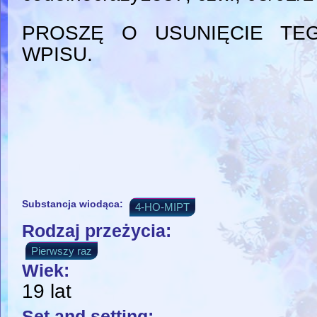
PROSZĘ O USUNIĘCIE TE
WPISU.
Substancja wiodąca:
4-HO-MIPT
Rodzaj przeżycia:
Pierwszy raz
Wiek:
19 lat
Set and setting: