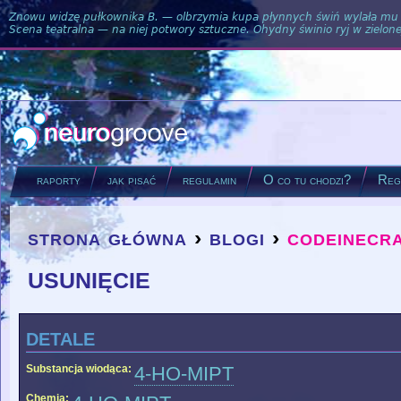
Znowu widzę pułkownika B. — olbrzymia kupa płynnych świń wylała mu si
Scena teatralna — na niej potwory sztuczne. Ohydny świnio ryj w zielone
raporty
jak pisać
regulamin
O co tu chodzi?
Regu
strona główna
›
blogi
›
codeinecr
you are here
usunięcie
detale
Substancja wiodąca:
4-HO-MIPT
Chemia: