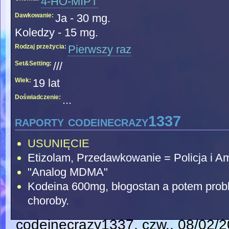
4-HO-MIPT
Dawkowanie:
Ja - 30 mg.
Koledzy - 15 mg.
Rodzaj przeżycia:
Pierwszy raz
Set&Setting:
///
Wiek:
19 lat
Doświadczenie:
...
raporty codeinecrazy1337
USUNIĘCIE
Etizolam, Przedawkowanie = Policja i A
"Analog MDMA"
Kodeina 600mg, błogostan a potem probl
choroby.
codeinecrazy1337
, czw., 08/02/