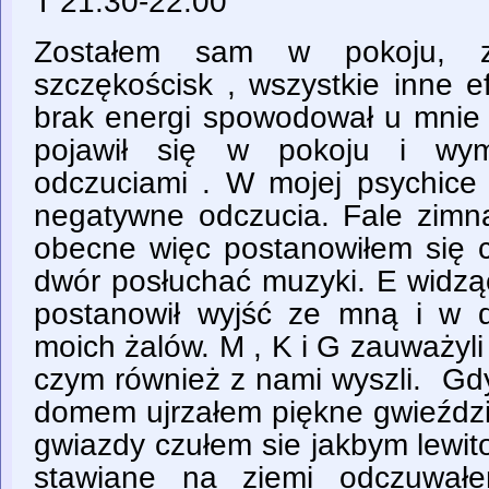
T 21:30-22:00
Zostałem sam w pokoju, z
szczękościsk , wszystkie inne e
brak energi spowodował u mnie f
pojawił się w pokoju i wym
odczuciami . W mojej psychice p
negatywne odczucia. Fale zimna
obecne więc postanowiłem się c
dwór posłuchać muzyki. E widzą
postanowił wyjść ze mną i w 
moich żalów. M , K i G zauważyl
czym również z nami wyszli. Gdy
domem ujrzałem piękne gwieździ
gwiazdy czułem sie jakbym lewit
stawiane na ziemi odczuwał