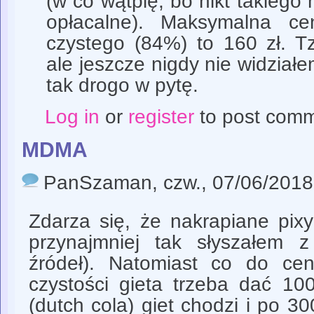
(w co wątpię, bo nikt takiego 
opłacalne). Maksymalna 
czystego (84%) to 160 zł. T
ale jeszcze nigdy nie widziałem
tak drogo w pytę.
Log in
or
register
to post com
MDMA
PanSzaman
, czw., 07/06/2018
Zdarza się, że nakrapiane pixy
przynajmniej tak słyszałem z
źródeł). Natomiast co do ce
czystości gieta trzeba dać 10
(dutch cola) giet chodzi i po 