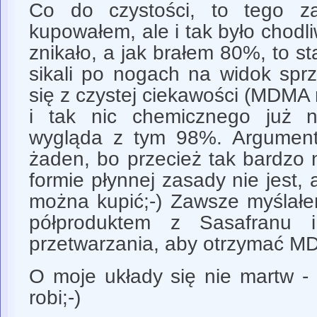
Co do czystości, to tego z
kupowałem, ale i tak było chod
znikało, a jak brałem 80%, to s
sikali po nogach na widok sprz
się z czystej ciekawości (MDMA m
i tak nic chemicznego już n
wygląda z tym 98%. Argument o
żaden, bo przecież tak bardzo 
formie płynnej zasady nie jest, 
można kupić;-) Zawsze myślałem
półproduktem z Sasafranu i
przetwarzania, aby otrzymać 
O moje układy się nie martw - 
robi;-)