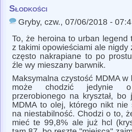
Słodkości
Gryby
, czw., 07/06/2018 - 07:
To, że heroina to urban legend t
z takimi opowieściami ale nigdy 
często nakrapiane to po prost
źle wy mieszany barwnik.
Maksymalna czystość MDMA w k
może chodzić jedynie 
przerobionego na kryształ, bo 
MDMA to olej, którego nikt nie
na niestabilność. Chodzi o to, ż
mieć te 99,8% ale już hcl (kr
tam 87, bo resztę "miejsca" zajm