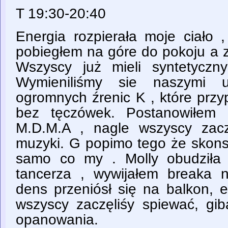
T 19:30-20:40
Energia rozpierała moje ciało
pobiegłem na góre do pokoju a z
Wszyscy już mieli syntetyczn
Wymieniliśmy sie naszymi u
ogromnych źrenic K , które przy
bez tęczówek. Postanowiłem 
M.D.M.A , nagle wszyscy zacz
muzyki. G popimo tego że skons
samo co my . Molly obudziła
tancerza , wywijałem breaka 
dens przeniósł się na balkon, e
wszyscy zaczęliśy spiewać, gib
opanowania.