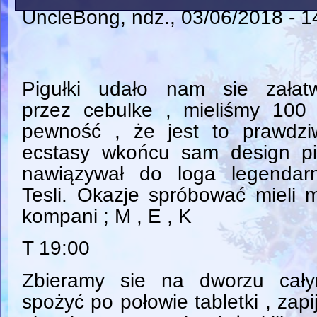
UncleBong
, ndz., 03/06/2018 - 1
Pigułki udało nam sie załatw
przez cebulke , mieliśmy 100
pewność , że jest to prawdzi
ecstasy wkońcu sam design pi
nawiązywał do loga legendarn
Tesli. Okazje spróbować mieli 
kompani ; M , E , K
T 19:00
Zbieramy sie na dworzu cał
spożyć po połowie tabletki , zap