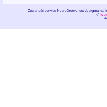
Zawartość serwisu NeuroGroove jest dostępna na lic
©
hype
de