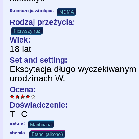
Substancja wiodąca:
MDMA
Rodzaj przeżycia:
Pierwszy raz
Wiek:
18 lat
Set and setting:
Ekscytacja długo wyczekiwanym 
urodzinach W.
Ocena:
Doświadczenie:
THC
natura:
Marihuana
chemia:
Etanol (alkohol)