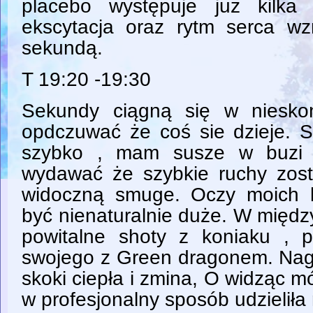
placebo występuje już kilka
ekscytacja oraz rytm serca w
sekundą.
T 19:20 -19:30
Sekundy ciągną się w niesko
opdczuwać że coś sie dzieje. Se
szybko , mam susze w buzi 
wydawać że szybkie ruchy zos
widoczną smuge. Oczy moich 
być nienaturalnie duże. W międz
powitalne shoty z koniaku , 
swojego z Green dragonem. Na
skoki ciepła i zmina, O widząc mó
w profesjonalny sposób udzieliła m