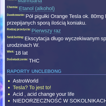
Marihuana
Chemia:
Etanol (alkohol)
Dawkowanie:
Pół pigułki Orange Tesla ok. 80mg
przepijanych sporą ilością koniaku.
Rodzaj przeżycia:
Pierwszy raz
Set&Setting:
Ekscytacja długo wyczekiwanym sp
urodzinach W.
Wiek:
18 lat
Doświadczenie:
THC
raporty unclebong
AstroWorld
Tesla? To jest to!
Acid , acid change your life
NIEDORZECZNOŚĆ W SOKOLNIKAC