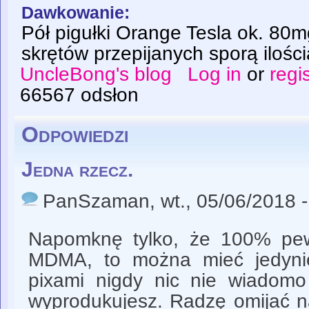
Dawkowanie:
Pół pigułki Orange Tesla ok. 80
skrętów przepijanych sporą ilości
UncleBong's blog
Log in
or
regi
66567 odsłon
Odpowiedzi
Jedna rzecz.
PanSzaman
, wt., 05/06/2018 
Napomknę tylko, że 100% pewn
MDMA, to można mieć jedynie
pixami nigdy nic nie wiadom
wyprodukujesz. Radzę omijać n