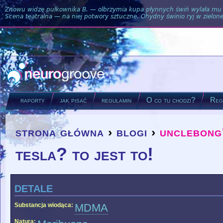
Znowu widzę pułkownika B. — olbrzymia kupa płynnych świń wylała mu si
Scena teatralna — na niej potwory sztuczne. Ohydny świnio ryj w zielone
raporty
jak pisać
regulamin
O co tu chodzi?
Regu
strona główna
›
blogi
›
unclebong
you are here
tesla? to jest to!
detale
Substancja wiodąca:
MDMA
Natura: