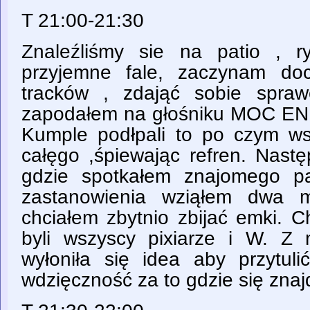
T 21:00-21:30
Znaleźliśmy sie na patio , 
przyjemne fale, zaczynam do
tracków , zdająć sobie spra
zapodałem na głośniku MOC E
Kumple podłpali to po czym ws
całęgo ,śpiewając refren. Nast
gdzie spotkałem znajomego p
zastanowienia wziąłem dwa 
chciałem zbytnio zbijać emki. C
byli wszyscy pixiarze i W. Z
wyłoniła się idea aby przytu
wdzięczność za to gdzie się znaj