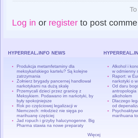
To
Log in
or
register
to post comme
hyperreal.info news
hyperreal.i
Produkcja metamfetaminy dla
Alkohol i ko
meksykańskiego kartelu? Są kolejne
w odmienny 
zatrzymania
Raport: w Eu
Żołnierz brygady pancernej handlował
narkotyki o w
narkotykami na dużą skalę
Od daru bogó
Przemycali dzieci przez granicę z
antropologia
Meksykiem. Podawano im narkotyki, by
alkoholem
były spokojniejsze
Dlaczego leg
Rok po częściowej legalizacji w
od depenaliza
Niemczech: młodzież nie sięga po
Psychoaktyw
marihuanę częściej
marihuana to
Jad ropuch i grzyby halucynogenne. Big
Pharma stawia na nowe preparaty
Więcej