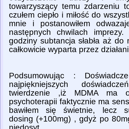
towarzyszący temu zdarzeniu to
czułem ciepło i miłość do wszyst
mnie i postanowiłem odwazaj
następnych chwilach imprezy.
godziny subtancja słabła aż do
całkowicie wyparta przez działan
Podsumowując : Doświadcz
najpiękniejszych doświadcz
twierdzenie ,iż MDMA ma o
psychoterapii faktycznie ma sen
bawiłem się świetnie, lecz 
dosing (+100mg) , gdyż po 80m
niedosyt.