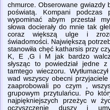
chmurce. Obserowane gwiazdy b
poświatą. Kompani podczas p
wypominać abym przestał myś
słowa docierały do mnie tak gł
coraz większą ulge i zroz
świadomości. Największą potrz
stanowiła chęć katharsis przy c
K, E ,G i M jak bardzo walc
słysząc to powiedział jedne z 
tamtego wieczoru. Wytłumaczy
wad wszyscy obecni przyjaciele
zaaprobowali po czym , wszys
grupowym przytulańcu. Po któ
najpiękniejszych przeżyc w życ
oczyszczenie duszy i umy