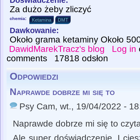
Doświadczenie:
Za dużo żeby zliczyć
chemia:
Ketamina
DMT
Dawkowanie:
Około grama ketaminy Około 5
DawidMarekTracz's blog
Log in
comments
17818 odsłon
Odpowiedzi
Naprawde dobrze mi się to
Psy Cam
, wt., 19/04/2022 - 18
Naprawde dobrze mi się to czyta
Ale super doświadczenie. I cie