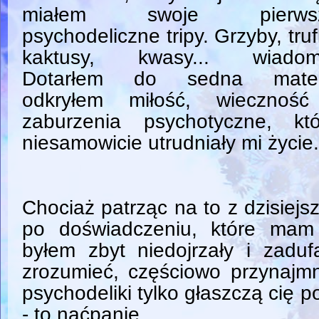
miałem swoje pierws
psychodeliczne tripy. Grzyby, truf
kaktusy, kwasy... wiadom
Dotarłem do sedna materi
odkryłem miłość, wieczność
zaburzenia psychotyczne, któ
niesamowicie utrudniały mi życie.
Chociaż patrząc na to z dzisiejsz
po doświadczeniu, które mam 
byłem zbyt niedojrzały i zadu
zrozumieć, częściowo przynajmn
psychodeliki tylko głaszczą cię p
- to naćpanie.