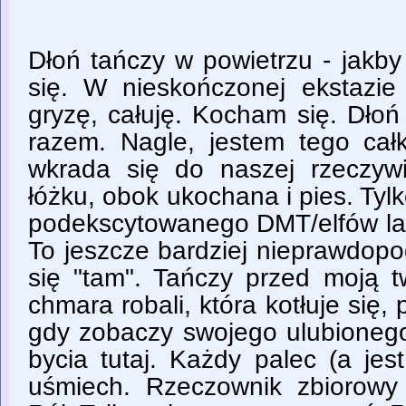
Dłoń tańczy w powietrzu - jakby
się. W nieskończonej ekstazie 
gryzę, całuję. Kocham się. Dłoń
razem. Nagle, jestem tego ca
wkrada się do naszej rzeczywi
łóżku, obok ukochana i pies. Tylk
podekscytowanego DMT/elfów lat
To jeszcze bardziej nieprawdopo
się "tam". Tańczy przed moją t
chmara robali, która kotłuje się, 
gdy zobaczy swojego ulubionego 
bycia tutaj. Każdy palec (a jes
uśmiech. Rzeczownik zbiorowy