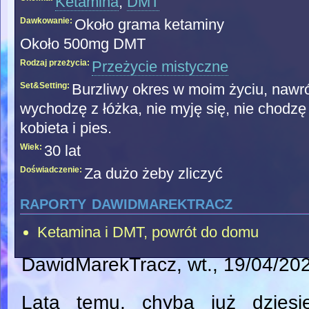
Ketamina
,
DMT
Dawkowanie:
Około grama ketaminy
Około 500mg DMT
Rodzaj przeżycia:
Przeżycie mistyczne
Set&Setting:
Burzliwy okres w moim życiu, nawrót d
wychodzę z łóżka, nie myję się, nie chodzę
kobieta i pies.
Wiek:
30 lat
Doświadczenie:
Za dużo żeby zliczyć
raporty dawidmarektracz
Ketamina i DMT, powrót do domu
DawidMarekTracz
, wt., 19/04/20
Lata temu, chyba już dziesię