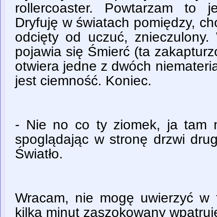
rollercoaster. Powtarzam to 
Dryfuję w światach pomiędzy, c
odcięty od uczuć, znieczulon
pojawia się Śmierć (ta zakapturz
otwiera jedne z dwóch niemateria
jest ciemność. Koniec.
- Nie no co ty ziomek, ja tam 
spoglądając w stronę drzwi drug
Światło.
Wracam, nie mogę uwierzyć w to
kilka minut zaszokowany wpatruję