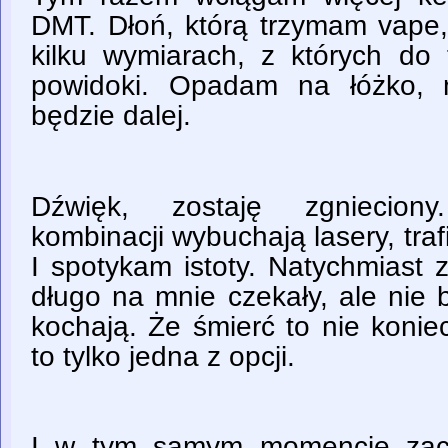
DMT. Dłoń, którą trzymam vape,
kilku wymiarach, z których do t
powidoki. Opadam na łóżko, 
będzie dalej.
Dźwięk, zostaję zgniecion
kombinacji wybuchają lasery, tr
I spotykam istoty. Natychmiast 
długo na mnie czekały, ale nie
kochają. Że śmierć to nie konie
to tylko jedna z opcji.
I w tym samym momencie zacz