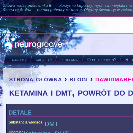
Znowu widzę pułkownika B. — olbrzymia kupa płynnych świń wylała mu si
Scena teatralna — na niej potwory sztuczne. Ohydny świnio ryj w zielone
raporty
jak pisać
regulamin
O co tu chodzi?
Regu
strona główna
›
blogi
›
dawidmare
you are here
ketamina i dmt, powrót do 
detale
Substancja wiodąca:
DMT
Chemia: