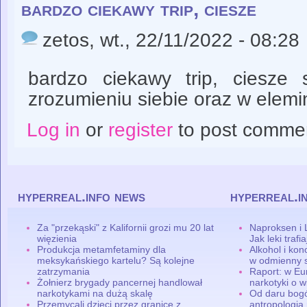
bardzo ciekawy trip, ciesze
zetos
, wt., 22/11/2022 - 08:28
bardzo ciekawy trip, ciesze
zrozumieniu siebie oraz w elemin
Log in
or
register
to post comme
hyperreal.info news
hyperreal.i
Za "przekąski" z Kalifornii grozi mu 20 lat
Naproksen i 
więzienia
Jak leki traf
Produkcja metamfetaminy dla
Alkohol i ko
meksykańskiego kartelu? Są kolejne
w odmienny 
zatrzymania
Raport: w Eu
Żołnierz brygady pancernej handlował
narkotyki o w
narkotykami na dużą skalę
Od daru bogó
Przemycali dzieci przez granicę z
antropologia