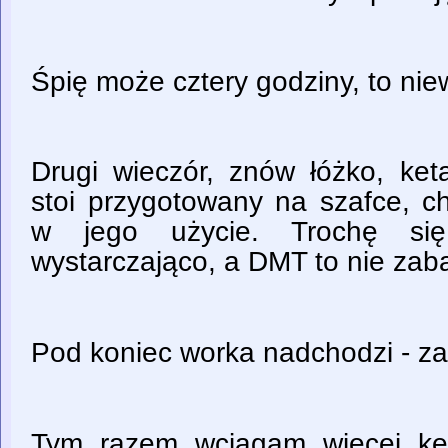
Śpię może cztery godziny, to ni
Drugi wieczór, znów łóżko, ke
stoi przygotowany na szafce, c
w jego użycie. Trochę si
wystarczająco, a DMT to nie zab
Pod koniec worka nadchodzi - za
Tym razem wciągam więcej ket