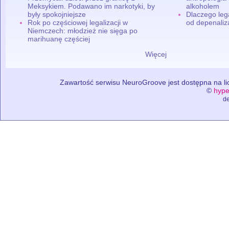
Meksykiem. Podawano im narkotyki, by
alkoholem
były spokojniejsze
Dlaczego leg
Rok po częściowej legalizacji w
od depenaliza
Niemczech: młodzież nie sięga po
marihuanę częściej
Więcej
Zawartość serwisu NeuroGroove jest dostępna na lic
©
hype
de