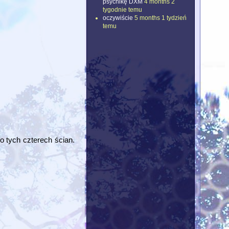
psychikę DXM
4 months 2
tygodnie temu
oczywiście
5 months 1 tydzień
temu
 tych czterech ścian.