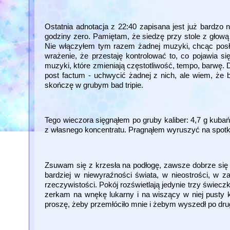
Ostatnia adnotacja z 22:40 zapisana jest już bardz
godziny zero. Pamiętam, że siedzę przy stole z głową 
Nie włączyłem tym razem żadnej muzyki, chcąc posł
wrażenie, że przestaję kontrolować to, co pojawia s
muzyki, które zmieniają częstotliwość, tempo, barwę
post factum - uchwycić żadnej z nich, ale wiem, że b
skończę w grubym bad tripie.
Tego wieczora sięgnąłem po gruby kaliber: 4,7 g kub
z własnego koncentratu. Pragnąłem wyruszyć na spotk
Zsuwam się z krzesła na podłogę, zawsze dobrze się t
bardziej w niewyraźności świata, w nieostrości, w 
rzeczywistości. Pokój rozświetlają jedynie trzy świecz
zerkam na wnękę lukarny i na wiszący w niej pusty 
proszę, żeby przemłóciło mnie i żebym wyszedł po drugi