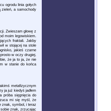
u ogrodu linia gołych
ą zieleń, a samochody
cji. Zwieszam głowę z
 pod moim legowiskiem.
ących fraktali. Jakby
ił w stojącej na stole
gnisko, jakieś czarne
prosto w oczy drugiej.
e, że ja to ja, że nie
tem w stanie do końca
 jakimś metafizycznym
y ja już kiedyś jadłem
a próba sięgnięcia do
zuca mi się myśl, że
 znak, symbol, i teraz
 sobie znak, zrzucając