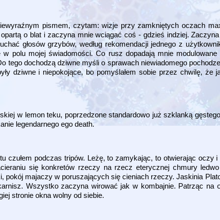
o niewyraźnym pismem, czytam: wizje przy zamkniętych oczach max
opartą o blat i zaczyna mnie wciągać coś - gdzieś indziej. Zaczyna
uchać głosów grzybów, według rekomendacji jednego z użytkowni
ię w polu mojej świadomości. Co rusz dopadają mnie modulowane d
. Do tego dochodzą dziwne myśli o sprawach niewiadomego pochodzen
yły dziwne i niepokojące, bo pomyślałem sobie przez chwilę, że jak
ańskiej w lemon teku, poprzedzone standardowo już szklanką gęste
anie legendarnego ego death.
u czułem podczas tripów. Leżę, to zamykając, to otwierając oczy 
zacieraniu się konkretów rzeczy na rzecz eterycznej chmury led
ki, pokój majaczy w poruszających się cieniach rzeczy. Jaskinia Plat
karnisz. Wszystko zaczyna wirować jak w kombajnie. Patrząc na 
ej stronie okna wolny od siebie.