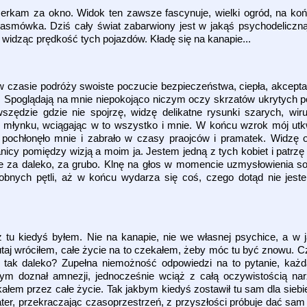
erkam za okno. Widok ten zawsze fascynuje, wielki ogród, na końc
smówka. Dziś cały świat zabarwiony jest w jakąś psychodeliczn
widząc prędkość tych pojazdów. Kładę się na kanapie...
czasie podróży swoiste poczucie bezpieczeństwa, ciepła, akcepta
ci. Spoglądają na mnie niepokojąco niczym oczy skrzatów ukrytych
zędzie gdzie nie spojrzę, widzę delikatne rysunki szarych, wiruj
ak w młynku, wciągając w to wszystko i mnie. W końcu wzrok mój utkw
 pochłonęło mnie i zabrało w czasy praojców i pramatek. Widzę o
nicy pomiędzy wizją a moim ja. Jestem jedną z tych kobiet i patrzę 
ie za daleko, za grubo. Klnę na głos w momencie uzmysłowienia sobi
obnych pętli, aż w końcu wydarza się coś, czego dotąd nie jes
ż tu kiedyś byłem. Nie na kanapie, nie we własnej psychice, a w
utaj wróciłem, całe życie na to czekałem, żeby móc tu być znowu. Cz
, tak daleko? Zupełna niemożność odpowiedzi na to pytanie, każd
m doznał amnezji, jednocześnie wciąż z całą oczywistością nar
łem przez całe życie. Tak jakbym kiedyś zostawił tu sam dla siebie
ohater, przekraczając czasoprzestrzeń, z przyszłości próbuje dać sam