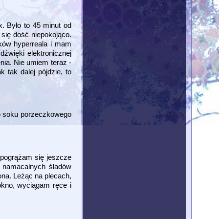
. Było to 45 minut od
 się dość niepokojąco.
ków hyperreala i mam
źwięki elektronicznej
ia. Nie umiem teraz -
 tak dalej pójdzie, to
go soku porzeczkowego
i pogrążam się jeszcze
wo namacalnych śladów
ona. Leżąc na plecach,
okno, wyciągam ręce i