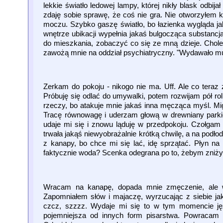
lekkie światło ledowej lampy, której nikły blask odb
zdaję sobie sprawę, że coś nie gra. Nie otworzyłem 
moczu. Szybko gaszę światło, bo łazienka wygląda jak
wnętrze ubikacji wypełnia jakaś bulgocząca substancja
do mieszkania, zobaczyć co się ze mną dzieje. Chole
zawożą mnie na oddział psychiatryczny. "Wydawało mu s
Zerkam do pokoju - nikogo nie ma. Uff. Ale co teraz 
Próbuję się odlać do umywalki, potem rozwijam pół rolk
rzeczy, bo atakuje mnie jakaś inna męcząca myśl. Mi
Tracę równowagę i uderzam głową w drewniany parkiet
udaje mi się i znowu ląduję w przedpokoju. Czołgam 
trwała jakąś niewyobrażalnie krótką chwilę, a na podł
z kanapy, bo chce mi się lać, idę sprzątać. Płyn n
faktycznie woda? Scenka odegrana po to, żebym zniżył s
Wracam na kanapę, dopada mnie zmęczenie, ale wi
Zapomniałem słów i majaczę, wyrzucając z siebie j
czcz, szzzz. Wydaje mi się to w tym momencie ję
pojemniejsza od innych form pisarstwa. Powracam d