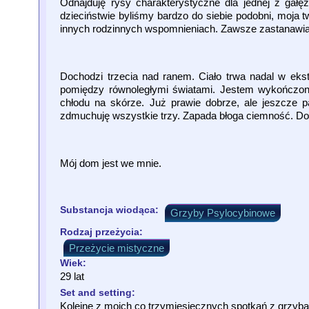
Odnajduję rysy charakterystyczne dla jednej z gał
dzieciństwie byliśmy bardzo do siebie podobni, moja 
innych rodzinnych wspomnieniach. Zawsze zastanawia m
Dochodzi trzecia nad ranem. Ciało trwa nadal w eks
pomiędzy równoległymi światami. Jestem wykończony
chłodu na skórze. Już prawie dobrze, ale jeszcze p
zdmuchuję wszystkie trzy. Zapada błoga ciemność. Do
Mój dom jest we mnie.
Substancja wiodąca:
Grzyby Psylocybinowe
Rodzaj przeżycia:
Przeżycie mistyczne
Wiek:
29 lat
Set and setting:
Kolejne z moich co trzymiesięcznych spotkań z grzyba