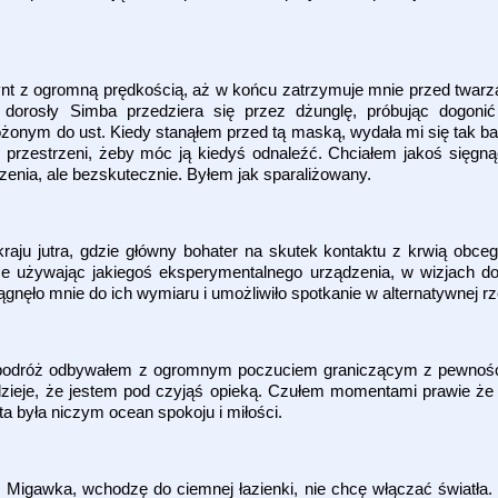
ynt z ogromną prędkością, aż w końcu zatrzymuje mnie przed twar
dorosły Simba przedziera się przez dżunglę, próbując dogonić 
ożonym do ust. Kiedy stanąłem przed tą maską, wydała mi się tak 
 przestrzeni, żeby móc ją kiedyś odnaleźć. Chciałem jakoś sięgnąć
rzenia, ale bezskutecznie. Byłem jak sparaliżowany.
aju jutra, gdzie główny bohater na skutek kontaktu z krwią obceg
że używając jakiegoś eksperymentalnego urządzenia, w wizjach do
nęło mnie do ich wymiaru i umożliwiło spotkanie w alternatywnej rz
 podróż odbywałem z ogromnym poczuciem graniczącym z pewności
ę dzieje, że jestem pod czyjąś opieką. Czułem momentami prawie ż
a była niczym ocean spokoju i miłości.
gawka, wchodzę do ciemnej łazienki, nie chcę włączać światła. N