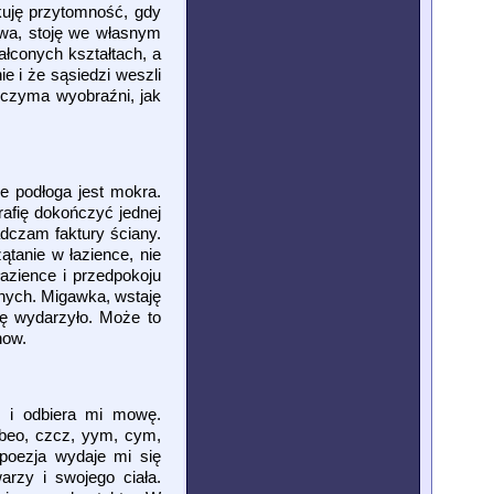
skuję przytomność, gdy
rwa, stoję we własnym
ałconych kształtach, a
e i że sąsiedzi weszli
oczyma wyobraźni, jak
le podłoga jest mokra.
rafię dokończyć jednej
dczam faktury ściany.
tanie w łazience, nie
azience i przedpokoju
lnych. Migawka, wstaję
ię wydarzyło. Może to
now.
h i odbiera mi mowę.
ebeo, czcz, yym, cym,
poezja wydaje mi się
arzy i swojego ciała.