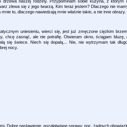
ęzi drzewa naszej rodziny. Przypominam sobie kuzyna, z którym
twarz zlewa się z jego twarzą. Kim teraz jestem? Dlaczego nie ma
nie to, dlaczego nawiedzają mnie właśnie takie, a nie inne obrazy.
tatycznym uniesieniu, wierci się, jest już zmęczone ciężkim brz
, chcę zasnąć, ale nie potrafię. Otwieram okno, ściągam bluzę,
alą się świece. Niech się dopalą… Nie, nie wytrzymam tak długo.
brej nocy.
mi. Dobre nastawienie, pozałatwiane sprawy, noc, żadnych obowiązk