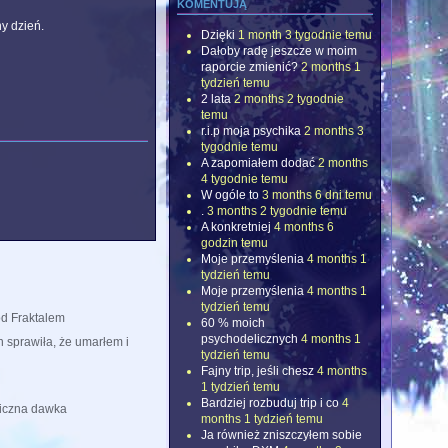
komentują
y dzień.
Dzięki
1 month 3 tygodnie temu
Dałoby radę jeszcze w moim
raporcie zmienić?
2 months 1
tydzień temu
2 lata
2 months 2 tygodnie
temu
r.i.p moja psychika
2 months 3
tygodnie temu
A zapomiałem dodać
2 months
4 tygodnie temu
W ogóle to
3 months 6 dni temu
.
3 months 2 tygodnie temu
A konkretniej
4 months 6
godzin temu
Moje przemyślenia
4 months 1
tydzień temu
Moje przemyślenia
4 months 1
tydzień temu
d Fraktalem
60 % moich
psychodelicznych
4 months 1
 sprawiła, że umarłem i
tydzień temu
Fajny trip, jeśli chesz
4 months
1 tydzień temu
Bardziej rozbuduj trip i co
4
iczna dawka
months 1 tydzień temu
Ja również zniszczyłem sobie