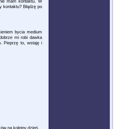
 nie mam kontaktu. W
my kontaktu? Błądzę po
emieniem bycia medium
 dobrze mi robi dawka
 Pieprzę to, wstaję i
ów na kolejny dzień.