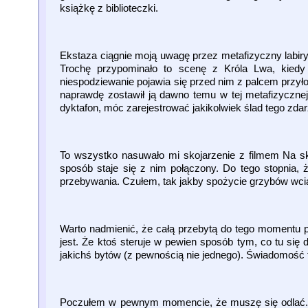
książkę z biblioteczki.
Ekstaza ciągnie moją uwagę przez metafizyczny labir
Trochę przypominało to scenę z Króla Lwa, kiedy 
niespodziewanie pojawia się przed nim z palcem przył
naprawdę zostawił ją dawno temu w tej metafizycznej
dyktafon, móc zarejestrować jakikolwiek ślad tego zda
To wszystko nasuwało mi skojarzenie z filmem Na skr
sposób staje się z nim połączony. Do tego stopnia, 
przebywania. Czułem, tak jakby spożycie grzybów wciąg
Warto nadmienić, że całą przebytą do tego momentu
jest. Że ktoś steruje w pewien sposób tym, co tu si
jakichś bytów (z pewnością nie jednego). Świadomość t
Poczułem w pewnym momencie, że muszę się odlać. Mi