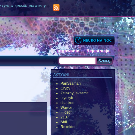
zy tym w sposób potworny.
Logowanie
Rejestracja
Szukaj
Formularz wyszukiwania
aktywni
PanSzaman
Gryby
Żelazny_aksamit
t.rydzyk
chacken
Wawoj
Filozof
2137
Abli
Rexelder