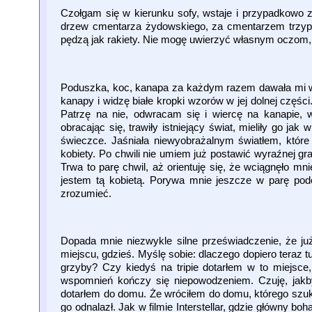
Czołgam się w kierunku sofy, wstaje i przypadkowo z
drzew cmentarza żydowskiego, za cmentarzem trzypa
pędzą jak rakiety. Nie mogę uwierzyć własnym oczom, 
Poduszka, koc, kanapa za każdym razem dawała mi w 
kanapy i widzę białe kropki wzorów w jej dolnej częś
Patrzę na nie, odwracam się i wiercę na kanapie, ws
obracając się, trawiły istniejący świat, mieliły go j
świeczce. Jaśniała niewyobrażalnym światłem, które
kobiety. Po chwili nie umiem już postawić wyraźnej gra
Trwa to parę chwil, aż orientuję się, że wciągnęło mn
jestem tą kobietą. Porywa mnie jeszcze w parę pod
zrozumieć.
Dopada mnie niezwykle silne przeświadczenie, że ju
miejscu, gdzieś. Myślę sobie: dlaczego dopiero teraz t
grzyby? Czy kiedyś na tripie dotarłem w to miejsce
wspomnień kończy się niepowodzeniem. Czuję, jakby
dotarłem do domu. Że wróciłem do domu, którego szuka
go odnalazł. Jak w filmie Interstellar, gdzie główny b