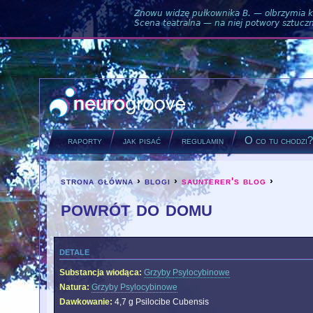
Znowu widzę pułkownika B. — olbrzymia ku
Scena teatralna — na niej potwory sztuczne
raporty
jak pisać
regulamin
O co tu chodzi
strona główna
›
blogi
›
saunterer's blog
›
you are here
powrót do domu
detale
Substancja wiodąca:
Grzyby Psylocybinowe
Natura:
Grzyby Psylocybinowe
Dawkowanie:
4,7 g Psilocibe Cubensis