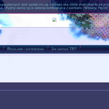
pa płynnych świń wylała mu się z lewego oka, które zniekształciło się pr
. Ohydny świnio ryj w zielonej konfederatce z piórkiem. (Witkacy, Peyotl)
?
Regulamin i zastrzeżenia
Jak napisać TR?