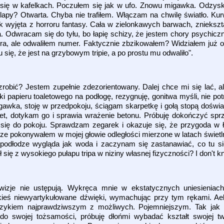
ijał się w kafelkach. Poczułem się jak w ufo. Znowu migawka. Odzy
klapy? Otwarta. Chyba nie trafiłem. Włączam na chwilę światło. Ku
 wyjęta z horroru fantasy. Cała w zielonkawych barwach, zniekszt
. Odwracam się do tyłu, bo łapię schizy, że jestem chory psychiczni
ra, ale odwaliłem numer. Faktycznie zbzikowałem? Widziałem już 
ię, że jest na grzybowym tripie, a po prostu mu odwaliło".
zrobić? Jestem zupełnie zdezorientowany. Dalej chce mi się lać, a
i papieru toaletowego na podłogę, rezygnuję, gonitwa myśli, nie pot
gawka, stoję w przedpokoju, ściągam skarpetkę i gołą stopą doświa
, dotykam go i sprawia wrażenie betonu. Próbuję dokończyć sprzą
się do pokoju. Sprawdzam zegarek i okazuje się, że przygoda w ł
odze pokonywałem w mojej głowie odległości mierzone w latach świet
a podłodze wygląda jak woda i zaczynam się zastanawiać, co tu s
ię z wysokiego pułapu tripa w niziny własnej fizyczności? I don't k
zje nie ustępują. Wykręca mnie w ekstatycznych uniesieniac
akieś niewyartykułowane dźwięki, wymachując przy tym rękami. A
zykiem najprawdziwszym z możliwych. Pojemniejszym. Tak jak 
o swojej tożsamości, próbuję dłońmi wybadać kształt swojej tw