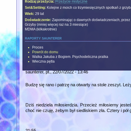
Rodzaj przeżycia:
Przeżycie mistyczne
Set&Setting:
Kolejne z moich co trzymiesięcznych spotkań z grzy
Wiek:
29 lat
Doświadczenie:
Zapominając o dawnych doświadczeniach, przez o
Grzyby (mniej więcej raz na 3 miesiące)
MDMA (kilkakrotnie)
raporty saunterer
Proces
Powrót do domu
Walka Jakuba z Bogiem. Psychodeliczna pralka
Wieczna pętla
saunterer
, pt., 22/07/2022 - 13:46
Budzę się rano i patrzę na otwarty na stole zeszyt. Leż
Dziś niedziela miłosierdzia. Przecież miłosierny je
choć nie czuję, żebym był siedliskiem zła. Cztery i pó
21:55