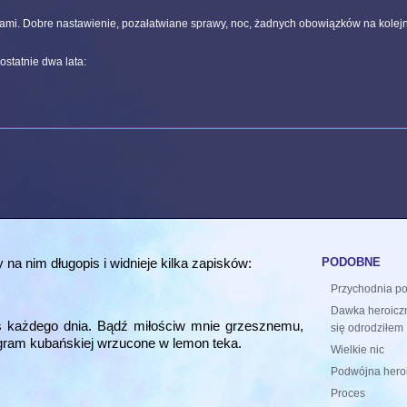
bami. Dobre nastawienie, pozałatwiane sprawy, noc, żadnych obowiązków na kolejn
statnie dwa lata:
podobne
y na nim długopis i widnieje kilka zapisków:
Przychodnia po
Dawka heroiczn
steś każdego dnia. Bądź miłościw mnie grzesznemu,
się odrodziłem
ł gram kubańskiej wrzucone w lemon teka.
Wielkie nic
Podwójna hero
Proces