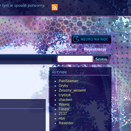
zy tym w sposób potworny.
Logowanie
Rejestracja
Szukaj
Formularz wyszukiwania
aktywni
PanSzaman
Gryby
Żelazny_aksamit
t.rydzyk
chacken
Wawoj
Filozof
2137
Abli
Rexelder