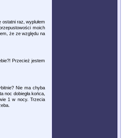
 ostatni raz, wyplułem
 przepustowości moich
łem, że ze względu na
ebie?! Przecież jestem
ybitnie? Nie ma chyba
ta noc dobiegła końca,
dwie 1 w nocy. Trzecia
rzeba.