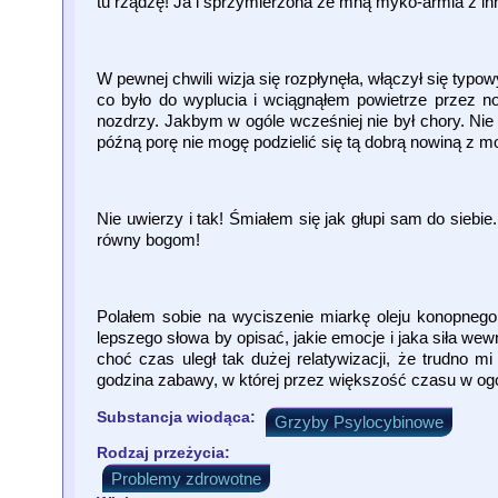
tu rządzę! Ja i sprzymierzona ze mną myko-armia z in
W pewnej chwili wizja się rozpłynęła, włączył się typo
co było do wyplucia i wciągnąłem powietrze przez n
nozdrzy. Jakbym w ogóle wcześniej nie był chory. 
późną porę nie mogę podzielić się tą dobrą nowiną z m
Nie uwierzy i tak! Śmiałem się jak głupi sam do sieb
równy bogom!
Polałem sobie na wyciszenie miarkę oleju konopnego,
lepszego słowa by opisać, jakie emocje i jaka siła w
choć czas uległ tak dużej relatywizacji, że trudno mi 
godzina zabawy, w której przez większość czasu w ogól
Substancja wiodąca:
Grzyby Psylocybinowe
Rodzaj przeżycia:
Problemy zdrowotne