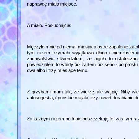
naprawdę miało miejsce.
A miało. Posłuchajcie:
Męczyło mnie od niemal miesiąca ostre zapalenie zato
tym razem trzymało wyjątkowo długo i niemiłosiern
zuchwalstwie stwierdziłem, że piguła to ostateczn
powiedziałem to wtedy pół żartem pół serio - po prostu
dwa albo i trzy miesiące temu.
Z grzybami mam tak, że wierzę, ale wątpię. Niby wiem
autosugestia, ćpuńskie majaki, czy nawet dorabianie 
Za każdym razem po tripie odszczekuję to, zaś tym ra