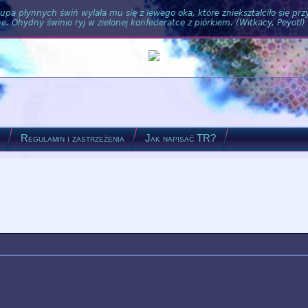
pa płynnych świń wylała mu się z lewego oka, które zniekształciło się pr
. Ohydny świnio ryj w zielonej konfederatce z piórkiem. (Witkacy, Peyotl)
?
Regulamin i zastrzeżenia
Jak napisać TR?
m