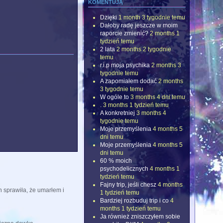
komentują
Dzięki
1 month 3 tygodnie temu
Dałoby radę jeszcze w moim
raporcie zmienić?
2 months 1
tydzień temu
2 lata
2 months 2 tygodnie
temu
r.i.p moja psychika
2 months 3
tygodnie temu
A zapomiałem dodać
2 months
3 tygodnie temu
W ogóle to
3 months 4 dni temu
.
3 months 1 tydzień temu
A konkretniej
3 months 4
tygodnie temu
Moje przemyślenia
4 months 5
dni temu
Moje przemyślenia
4 months 5
dni temu
60 % moich
psychodelicznych
4 months 1
tydzień temu
Fajny trip, jeśli chesz
4 months
 sprawiła, że umarłem i
1 tydzień temu
Bardziej rozbuduj trip i co
4
months 1 tydzień temu
Ja również zniszczyłem sobie