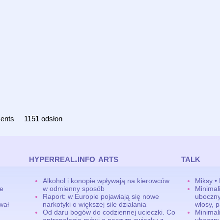
ents
1151 odsłon
hyperreal.info arts
talk
Alkohol i konopie wpływają na kierowców
Miksy •
ne
w odmienny sposób
Minimal
Raport: w Europie pojawiają się nowe
uboczny
wał
narkotyki o większej sile działania
włosy, p
Od daru bogów do codziennej ucieczki. Co
Minimal
antropologia mówi o naszym związku z
uboczny