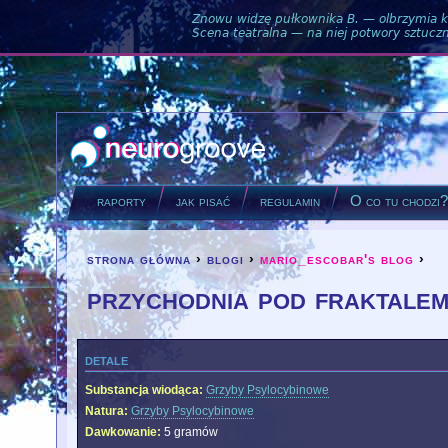
Znowu widzę pułkownika B. — olbrzymia ku
Scena teatralna — na niej potwory sztuczne
raporty
jak pisać
regulamin
O co tu chodzi
strona główna
›
blogi
›
mario_escobar's blog
›
you are here
przychodnia pod fraktale
detale
Substancja wiodąca:
Grzyby Psylocybinowe
Natura:
Grzyby Psylocybinowe
Dawkowanie:
5 gramów