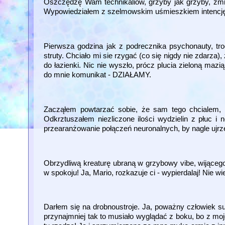
Oszczędzę Wam technikaliów, grzyby jak grzyby, zmiel
Wypowiedziałem z szelmowskim uśmieszkiem intencję
Pierwsza godzina jak z podrecznika psychonauty, troc
struty. Chciało mi sie rzygać (co się nigdy nie zdarza)
do łazienki. Nic nie wyszło, prócz plucia zieloną mazi
do mnie komunikat - DZIAŁAMY.
Zacząłem powtarzać sobie, że sam tego chcialem, t
Odkrztuszałem niezliczone ilości wydzielin z płuc i 
przearanżowanie połączeń neuronalnych, by nagle ujr
Obrzydliwą kreaturę ubraną w grzybowy vibe, wijąceg
w spokoju! Ja, Mario, rozkazuje ci - wypierdalaj! Nie wi
Darłem się na drobnoustroje. Ja, poważny człowiek su
przynajmniej tak to musiało wyglądać z boku, bo z moje