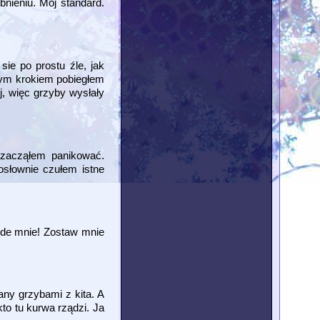
bnieniu. Mój standard.
sie po prostu źle, jak
ejnym krokiem pobiegłem
j, więc grzyby wysłały
o zacząłem panikować.
Dosłownie czułem istne
ode mnie! Zostaw mnie
any grzybami z kita. A
to tu kurwa rządzi. Ja