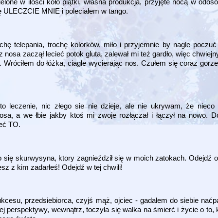
one w ilości koło piątki, własna produkcja, przyjęte nocą w odoso
 ULECZCIE MNIE i poleciałem w tango.
hę telepania, trochę kolorków, miło i przyjemnie by nagle poczuć 
, z nosa zaczął lecieć potok gluta, zalewał mi też gardło, więc chwi
ą. Wróciłem do łóżka, ciagle wycierając nos. Czułem się coraz gorze
o leczenie, nic złego sie nie dzieje, ale nie ukrywam, że niec
nosa, a we łbie jakby ktoś mi zwoje rozłączał i łączył na nowo. 
zeć TO.
o się skurwysyna, ktory zagnieździł się w moich zatokach. Odejdź 
esz z kim zadarłeś! Odejdź w tej chwili!
kcesu, przedsiebiorca, czyjś mąż, ojciec - gadałem do siebie naćp
j perspektywy, wewnątrz, toczyła się walka na śmierć i życie o to, k