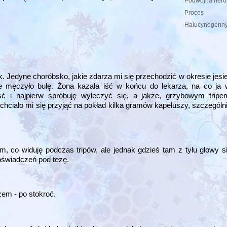
Podwójna hero
Proces
Halucynogenny
k. Jedyne choróbsko, jakie zdarza mi się przechodzić w okresie je
ie męczyło bułę. Żona kazała iść w końcu do lekarza, na co ja
ość i najpierw spróbuję wyleczyć się, a jakże, grzybowym trip
 chciało mi się przyjąć na pokład kilka gramów kapeluszy, szczególni
, co widuję podczas tripów, ale jednak gdzieś tam z tyłu głowy si
doświadczeń pod tezę.
zem - po stokroć.