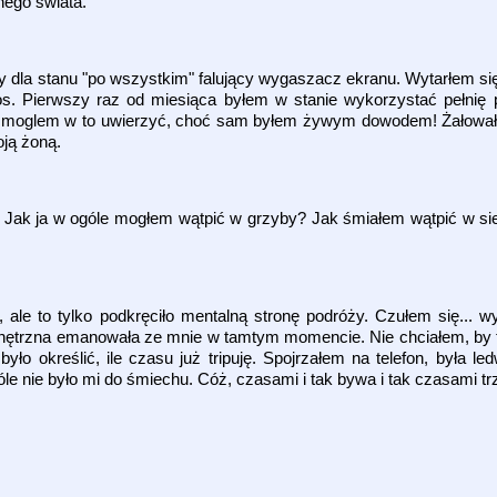
nego świata.
wy dla stanu "po wszystkim" falujący wygaszacz ekranu. Wytarłem się
os. Pierwszy raz od miesiąca byłem w stanie wykorzystać pełnię
Nie moglem w to uwierzyć, choć sam byłem żywym dowodem! Żałowa
oją żoną.
ie. Jak ja w ogóle mogłem wątpić w grzyby? Jak śmiałem wątpić w si
 ale to tylko podkręciło mentalną stronę podróży. Czułem się... w
ewnętrzna emanowała ze mnie w tamtym momencie. Nie chciałem, by 
było określić, ile czasu już tripuję. Spojrzałem na telefon, była le
e nie było mi do śmiechu. Cóż, czasami i tak bywa i tak czasami t