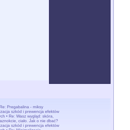
 Re: Pregabalina - miksy
izacja szkód i prewencja efektów
ch • Re: Wasz wygląd: skóra,
aznokcie, ciało. Jak o nie dbać?
izacja szkód i prewencja efektów
ch • Re: Minimalizacja