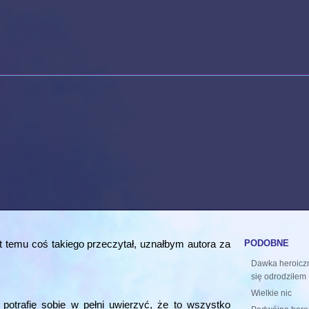
podobne
 temu coś takiego przeczytał, uznałbym autora za
Dawka heroiczn
się odrodziłem
Wielkie nic
 potrafię sobie w pełni uwierzyć, że to wszystko