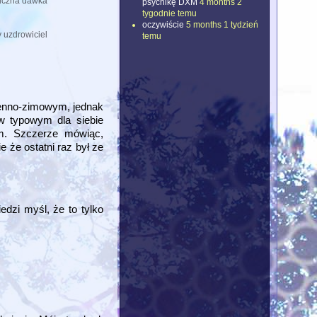
iczna dawka
psychikę DXM
4 months 2
tygodnie temu
oczywiście
5 months 1 tydzień
 uzdrowiciel
temu
sienno-zimowym, jednak
 w typowym dla siebie
em. Szczerze mówiąc,
e że ostatni raz był ze
edzi myśl, że to tylko