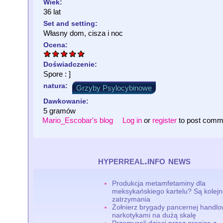
Wiek:
36 lat
Set and setting:
Własny dom, cisza i noc
Ocena:
Doświadczenie:
Spore : ]
natura:
Grzyby Psylocybinowe
Dawkowanie:
5 gramów
Mario_Escobar's blog
Log in
or
register
to post comm
hyperreal.info news
Produkcja metamfetaminy dla
meksykańskiego kartelu? Są kolej
zatrzymania
Żołnierz brygady pancernej handlo
narkotykami na dużą skalę
Przemycali dzieci przez granicę z