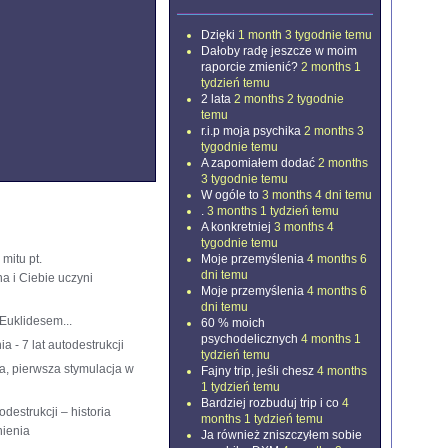
komentują
Dzięki
1 month 3 tygodnie temu
Dałoby radę jeszcze w moim
raporcie zmienić?
2 months 1
tydzień temu
2 lata
2 months 2 tygodnie
temu
r.i.p moja psychika
2 months 3
tygodnie temu
A zapomiałem dodać
2 months
3 tygodnie temu
W ogóle to
3 months 4 dni temu
.
3 months 1 tydzień temu
A konkretniej
3 months 4
tygodnie temu
Moje przemyślenia
4 months 6
mitu pt.
dni temu
a i Ciebie uczyni
Moje przemyślenia
4 months 6
dni temu
Euklidesem...
60 % moich
psychodelicznych
4 months 1
a - 7 lat autodestrukcji
tydzień temu
, pierwsza stymulacja w
Fajny trip, jeśli chesz
4 months
1 tydzień temu
Bardziej rozbuduj trip i co
4
todestrukcji – historia
months 1 tydzień temu
ienia
Ja również zniszczyłem sobie