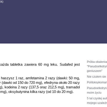
ik)
podobne
Próba obalenia 
 każda tabletka zawiera 60 mg leku. Sudafed jest
"Pseudoefedryn
geniuszem"
Nie czułem sie 
 haszysz 1 raz, amfetamina 2 razy (dawki: 50 mg,
y (dawki od 150 do 720 mg), efedryna około 20 razy
Politoksykomani
), kodeina 2 razy (137,5 oraz 212,5 mg), tramadol
Pseudoefedryna
 mg), oksybutynina kilka razy (od 10 do 20 mg).
moim życiu
5 lat czystej au
mojego uzależn