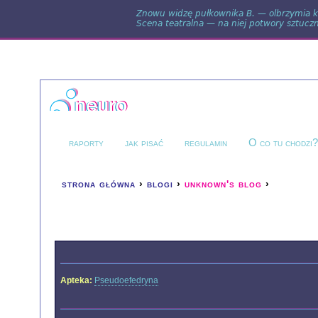
Znowu widzę pułkownika B. — olbrzymia ku
Scena teatralna — na niej potwory sztuczne
raporty
jak pisać
regulamin
O co tu chodzi
strona główna
›
blogi
›
unknown's blog
›
you are here
poprawia zdolność koncen
detale
Apteka:
Pseudoefedryna
raporty unknown