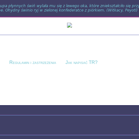
pa płynnych świń wylała mu się z lewego oka, które zniekształciło się pr
. Ohydny świnio ryj w zielonej konfederatce z piórkiem. (Witkacy, Peyotl)
?
Regulamin i zastrzeżenia
Jak napisać TR?
tracji