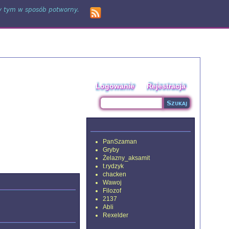
zy tym w sposób potworny.
Logowanie
Rejestracja
Szukaj
Formularz wyszukiwania
aktywni
PanSzaman
Gryby
Żelazny_aksamit
t.rydzyk
chacken
Wawoj
Filozof
2137
Abli
Rexelder