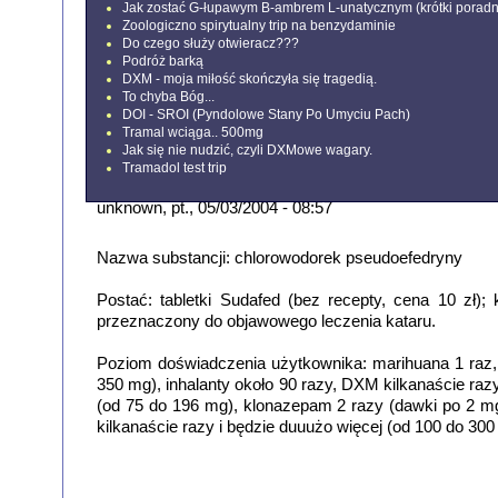
Jak zostać G-łupawym B-ambrem L-unatycznym (krótki poradn
Zoologiczno spirytualny trip na benzydaminie
Do czego służy otwieracz???
Podróż barką
DXM - moja miłość skończyła się tragedią.
To chyba Bóg...
DOI - SROI (Pyndolowe Stany Po Umyciu Pach)
Tramal wciąga.. 500mg
Jak się nie nudzić, czyli DXMowe wagary.
Tramadol test trip
unknown
, pt., 05/03/2004 - 08:57
Nazwa substancji: chlorowodorek pseudoefedryny
Postać: tabletki Sudafed (bez recepty, cena 10 zł);
przeznaczony do objawowego leczenia kataru.
Poziom doświadczenia użytkownika: marihuana 1 raz,
350 mg), inhalanty około 90 razy, DXM kilkanaście raz
(od 75 do 196 mg), klonazepam 2 razy (dawki po 2 mg
kilkanaście razy i będzie duuużo więcej (od 100 do 300