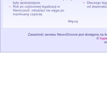
były spokojniejsze
Dlaczego leg
Rok po częściowej legalizacji w
od depenaliza
Niemczech: młodzież nie sięga po
marihuanę częściej
Więcej
Zawartość serwisu NeuroGroove jest dostępna na lic
©
hype
de