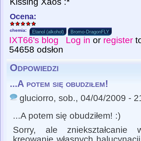
Kissing Xaos :*
Ocena:
chemia:
Etanol (alkohol)
Bromo-DragonFLY
IXT66's blog
Log in
or
register
t
54658 odsłon
Odpowiedzi
...A potem się obudziłem!
gluciorro
, sob., 04/04/2009 - 2
...A potem się obudziłem! :)
Sorry, ale zniekształcanie 
kreowanie własnych halucynacji