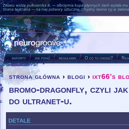
Znowu widzę pułkownika B. — olbrzymia kupa płynnych świń wylała mu si
Scena teatralna — na niej potwory sztuczne. Ohydny świnio ryj w zielone
raporty
jak pisać
regulamin
O co tu chodzi?
Regu
strona główna
›
blogi
›
ixt66's bl
you are here
bromo-dragonfly, czyli ja
do ultranet-u.
detale