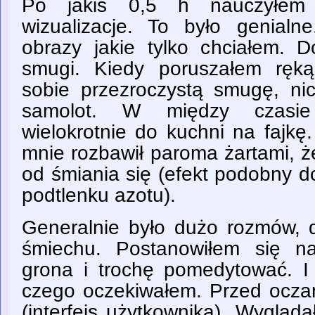
Po jakiś 0,5 h nauczyłem 
wizualizacje. To było genial
obrazy jakie tylko chciałem. D
smugi. Kiedy poruszałem ręką
sobie przezroczystą smugę, nic
samolot. W między czasie
wielokrotnie do kuchni na fajkę
mnie rozbawił paroma żartami, ż
od śmiania się (efekt podobny d
podtlenku azotu).
Generalnie było dużo rozmów, 
śmiechu. Postanowiłem się na
grona i trochę pomedytować. I 
czego oczekiwałem. Przed oczami
(interfejs użytkownika). Wygląda