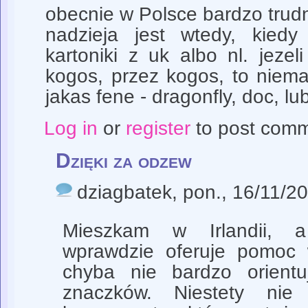
obecnie w Polsce bardzo trudn
nadzieja jest wtedy, kiedy
kartoniki z uk albo nl. jezel
kogos, przez kogos, to niem
jakas fene - dragonfly, doc, l
Log in
or
register
to post com
Dzięki za odzew
dziagbatek
, pon., 16/11/2
Mieszkam w Irlandii, 
wprawdzie oferuje pomoc 
chyba nie bardzo orientu
znaczków. Niestety ni