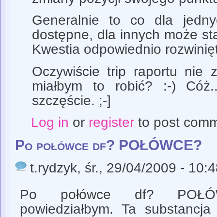
Generalnie to co dla jedny
dostępne, dla innych może sta
Kwestia odpowiednio rozwinięt
Oczywiście trip raportu nie 
miałbym to robić? :-) Cóż.
szczęście. ;-]
Log in
or
register
to post com
Po połówce df? POŁÓWCE?
t.rydzyk
, śr., 29/04/2009 - 10:
Po połówce df? POŁÓW
powiedziałbym. Ta substancja