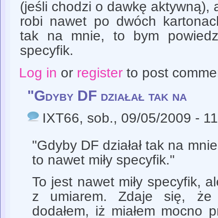
(jeśli chodzi o dawkę aktywną), a
robi nawet po dwóch kartonach
tak na mnie, to bym powiedz
specyfik.
Log in
or
register
to post comme
"Gdyby DF działał tak na
IXT66
, sob., 09/05/2009 - 1
"Gdyby DF działał tak na mnie
to nawet miły specyfik."
To jest nawet miły specyfik, a
z umiarem. Zdaje się, że 
dodałem, iż miałem mocno p