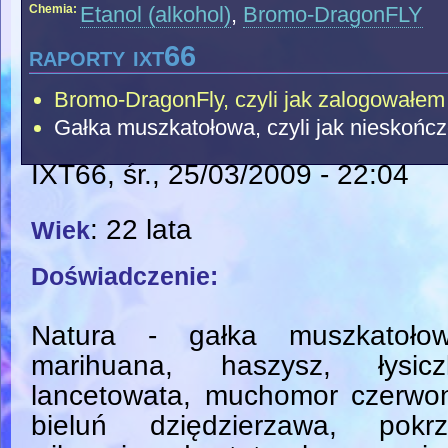
Chemia:
Etanol (alkohol)
,
Bromo-DragonFLY
raporty ixt66
Bromo-DragonFly, czyli jak zalogowałem 
Gałka muszkatołowa, czyli jak nieskończ
IXT66
, śr., 25/03/2009 - 22:04
: 22 lata
Wiek
Doświadczenie:
Natura - gałka muszkatołow
marihuana, haszysz, łysicz
lancetowata, muchomor czerwon
bieluń dziędzierzawa, pokrz