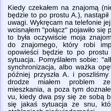
Kiedy czekałem na znajomą (ni
będzie to po prostu A.), nastąp
uwagi. Wykręcam na telefonie jej 
wcisnąłem "połącz" pojawiło się 
to była oczywiście moja znajo
do znajomego, który robi im
opowieści będzie to po prost
sytuacja. Pomyślałem sobie: "al
synchronizacja, albo ważka opę
później przyszła A. i poszliśm
drodze miałem problem ze
mieszkania, a poza tym doznałe
vu, kiedy dwa psy się ze sobą b
się jakaś sytuacja ze snu, k