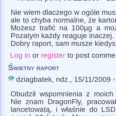
Nie wiem dlaczego w ogóle musz
ale to chyba normalne, że karto
Możesz trafić na 100µg a moż
Pozatym każdy reaguje inaczej.
Dobry raport, sam musze kiedys
Log in
or
register
to post comme
Świetny raport
dziagbatek
, ndz., 15/11/2009 
Obudził wspomnienia z moich w
Nie znam DragonFly, pracowa
lancetowatą, i właśnie do LSD