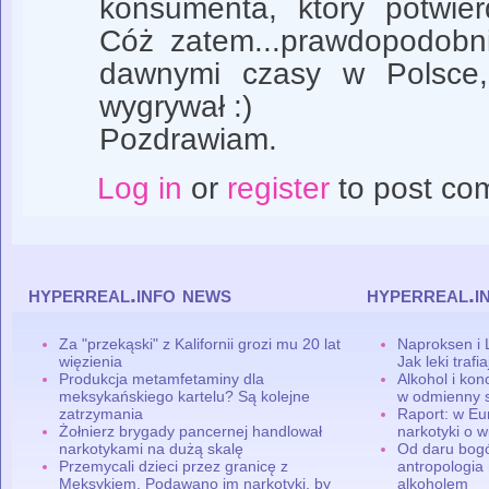
konsumenta, który potwier
Cóż zatem...prawdopodobni
dawnymi czasy w Polsce, 
wygrywał :)
Pozdrawiam.
Log in
or
register
to post co
hyperreal.info news
hyperreal.i
Za "przekąski" z Kalifornii grozi mu 20 lat
Naproksen i 
więzienia
Jak leki traf
Produkcja metamfetaminy dla
Alkohol i ko
meksykańskiego kartelu? Są kolejne
w odmienny 
zatrzymania
Raport: w Eu
Żołnierz brygady pancernej handlował
narkotyki o w
narkotykami na dużą skalę
Od daru bogó
Przemycali dzieci przez granicę z
antropologia
Meksykiem. Podawano im narkotyki, by
alkoholem