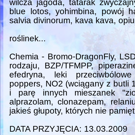
wilcza jagoda, tatarak zwyczajn
blue lotos, yohimbina, powój h
salvia divinorum, kava kava, opiu
roślinek...
Chemia - Bromo-DragonFly, LS
rodzaju, BZP/TFMPP, piperazi
efedryna, leki przeciwbólow
poppers, NO2 (wciągany z butli 1
i parę innych mieszanek "zio
alprazolam, clonazepam, relani
jakieś głupoty, których nie pamię
DATA PRZYJĘCIA: 13.03.2009