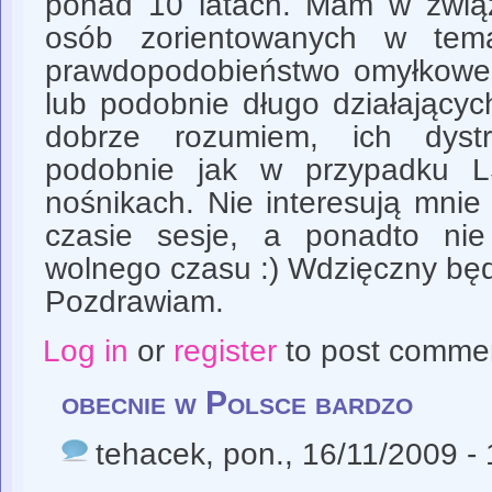
ponad 10 latach. Mam w zwią
osób zorientowanych w tema
prawdopodobieństwo omyłkowe
lub podobnie długo działającyc
dobrze rozumiem, ich dyst
podobnie jak w przypadku L
nośnikach. Nie interesują mnie
czasie sesje, a ponadto nie
wolnego czasu :) Wdzięczny bę
Pozdrawiam.
Log in
or
register
to post comme
obecnie w Polsce bardzo
tehacek
, pon., 16/11/2009 -