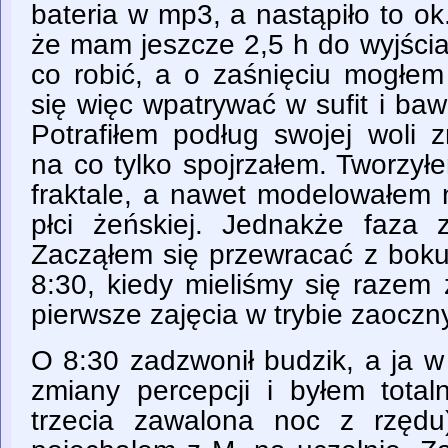
bateria w mp3, a nastąpiło to o
że mam jeszcze 2,5 h do wyjści
co robić, a o zaśnięciu mogłe
się więc wpatrywać w sufit i baw
Potrafiłem podług swojej woli z
na co tylko spojrzałem. Tworzył
fraktale, a nawet modelowałem n
płci żeńskiej. Jednakże faza
Zacząłem się przewracać z boku
8:30, kiedy mieliśmy się razem
pierwsze zajęcia w trybie zaoczn
O 8:30 zadzwonił budzik, a ja 
zmiany percepcji i byłem total
trzecia zawalona noc z rzędu