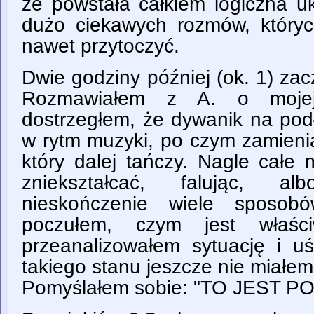
że powstała całkiem logiczna u
dużo ciekawych rozmów, któryc
nawet przytoczyć.
Dwie godziny później (ok. 1) za
Rozmawiałem z A. o mojej
dostrzegłem, że dywanik na pod
w rytm muzyki, po czym zamieni
który dalej tańczy. Nagle całe 
zniekształcać, falując, al
nieskończenie wiele sposob
poczułem, czym jest właśc
przeanalizowałem sytuację i u
takiego stanu jeszcze nie miałe
Pomyślałem sobie: "TO JEST P