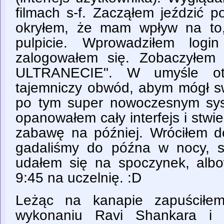
filmach s-f. Zacząłem jeździć p
okryłem, że mam wpływ na to,
pulpicie. Wprowadziłem log
zalogowałem się. Zobaczyłem
ULTRANECIE". W umyśle otw
tajemniczy obwód, abym mógł s
po tym super nowoczesnym sys
opanowałem cały interfejs i stwie
zabawę na później. Wróciłem d
gadaliśmy do późna w nocy, s
udałem się na spoczynek, alb
9:45 na uczelnię. :D
Leżąc na kanapie zapuścił
wykonaniu Ravi Shankara i p