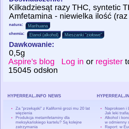
Kilkadziesąt razy THC, syntetic TH
Amfetamina - niewielka ilość (raz 
natura:
Marihuana
chemia:
Etanol (alkohol)
Mieszanki "ziołowe"
Dawkowanie:
0,5g
Aspire's blog
Log in
or
register
t
15045 odsłon
hyperreal.info news
hyperreal.i
Za "przekąski" z Kalifornii grozi mu 20 lat
Naproksen i 
więzienia
Jak leki traf
Produkcja metamfetaminy dla
Alkohol i ko
meksykańskiego kartelu? Są kolejne
w odmienny 
zatrzymania
Raport: w Eu