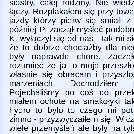
siostry, całej rodziny. Nie wie
łączy. Rozpłakałem się przy tow
jazdy którzy pierw się śmiali 
później P. zaczął myśleć podob
K. wyłączył się od nas - tak mi 
że to dobrze chociażby dla n
były naprawde chore. Zacz
rozumieć że ja to moja przeszł
własnie się obracam i przyszło
marzeniach. Dochodziłem 
Pojechaliśmy po coś do prze
miałem ochote na smakołyki tak
hydro to było to czego mi pot
zimno - przyzwyczaiłem się. W cz
wiele przemyśleń ale były na ty