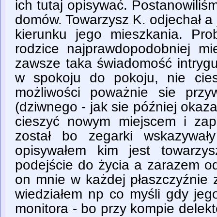
ich tutaj opisywać. Postanowili
domów. Towarzysz K. odjechał a 
kierunku jego mieszkania. Pro
rodzice najprawdopodobniej m
zawsze taka świadomość intryguj
w spokoju do pokoju, nie cie
możliwości poważnie sie przy
(dziwnego - jak sie później okaz
cieszyć nowym miejscem i za
został bo zegarki wskazywał
opisywałem kim jest towarz
podejście do życia a zarazem o
on mnie w każdej płaszczyźnie 
wiedziałem np co myśli gdy jeg
monitora - bo przy kompie delek