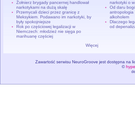
Żołnierz brygady pancernej handlował
narkotyki o w
narkotykami na dużą skalę
Od daru bogó
Przemycali dzieci przez granicę z
antropologia
Meksykiem. Podawano im narkotyki, by
alkoholem
były spokojniejsze
Dlaczego leg
Rok po częściowej legalizacji w
od depenaliza
Niemczech: młodzież nie sięga po
marihuanę częściej
Więcej
Zawartość serwisu NeuroGroove jest dostępna na lic
©
hype
de