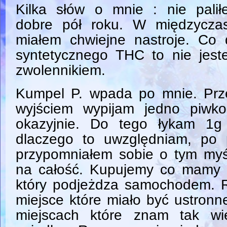
Kilka słów o mnie : nie palił
dobre pół roku. W międzyczas
miałem chwiejne nastroje. Co 
syntetycznego THC to nie jest
zwolennikiem.
Kumpel P. wpada po mnie. Prz
wyjściem wypijam jedno piwko
okazyjnie. Do tego łykam 1g
dlaczego to uwzględniam, po 
przypomniałem sobie o tym myś
na całość. Kupujemy co mamy 
który podjeżdza samochodem. 
miejsce które miało być ustronne
miejscach które znam tak w