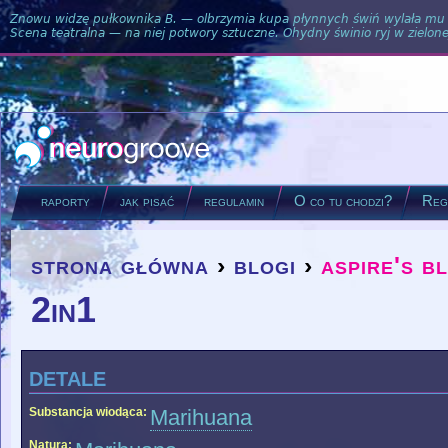
Znowu widzę pułkownika B. — olbrzymia kupa płynnych świń wylała mu si
Scena teatralna — na niej potwory sztuczne. Ohydny świnio ryj w zielone
raporty
jak pisać
regulamin
O co tu chodzi?
Regu
strona główna
›
blogi
›
aspire's b
you are here
2in1
detale
Substancja wiodąca:
Marihuana
Natura: