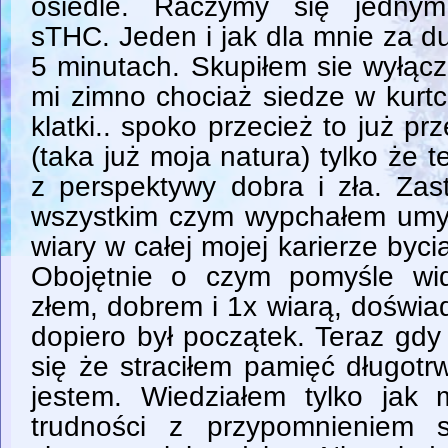
osiedle. Raczymy się jedny
sTHC. Jeden i jak dla mnie za d
5 minutach. Skupiłem sie wyłącz
mi zimno chociaż siedze w kurtc
klatki.. spoko przecież to już 
(taka już moja natura) tylko że 
z perspektywy dobra i zła. Za
wszystkim czym wypchałem umysł
wiary w całej mojej karierze byci
Obojętnie o czym pomyśle wi
złem, dobrem i 1x wiarą, doświ
dopiero był początek. Teraz gdy
się że straciłem pamięć długot
jestem. Wiedziałem tylko jak
trudności z przypomnieniem s