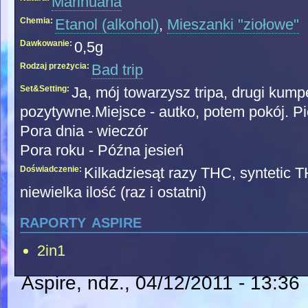
Marihuana
Chemia:
Etanol (alkohol)
,
Mieszanki "ziołowe"
Dawkowanie:
0,5g
Rodzaj przeżycia:
Bad trip
Set&Setting:
Ja, mój towarzysz tripa, drugi kump
pozytywne.Miejsce - autko, potem pokój. P
Pora dnia - wieczór
Pora roku - Późna jesień
Doświadczenie:
Kilkadziesąt razy THC, syntetic T
niewielka ilość (raz i ostatni)
raporty aspire
2in1
Aspire
, ndz., 04/12/2011 - 13:36