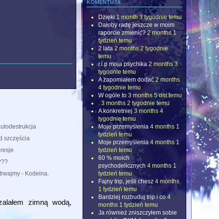
komentują
Dzięki
1 month 3 tygodnie temu
Dałoby radę jeszcze w moim
raporcie zmienić?
2 months 1
tydzień temu
2 lata
2 months 2 tygodnie
temu
r.i.p moja psychika
2 months 3
tygodnie temu
A zapomiałem dodać
2 months
4 tygodnie temu
W ogóle to
3 months 5 dni temu
.
3 months 2 tygodnie temu
A konkretniej
3 months 4
tygodnie temu
Moje przemyślenia
4 months 1
utodestrukcja
tydzień temu
d szczęścia
Moje przemyślenia
4 months 1
tydzień temu
resje
60 % moich
???
psychodelicznych
4 months 1
tydzień temu
trwajmy - Kodeina.
Fajny trip, jeśli chesz
4 months
1 tydzień temu
Bardziej rozbuduj trip i co
4
 zalałem zimną wodą,
months 1 tydzień temu
Ja również zniszczyłem sobie