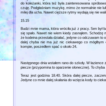
do koleżanki, która też była zainteresowana spróbowani
czuję. Podgłaśniam muzykę, mimo że normalnie nie lubię
milej dla ucha. Nawet cięższe rytmy wydają się nie wa
15.15
Budzi mnie mama, która wróciła już z pracy. Sen był ba
się spało. Nawet nie wiem kiedy zasnąłem. Schodzę n
że kodeina przestała działać, jedyne co odczuwam to og
dalej chyba nie ma już nic ciekawego co mógłbym op
kompie, poszedłem spać o około 24.
Następnego dnia wstałem rano do szkoły. W łazience zoo
piecze (przypomina to oparzenie słoneczne). To chyba 
Teraz jest godzina 18.40. Skóra dalej piecze, zacze
Jedyne co mnie dalej skałania do wzięcia kody to ciek