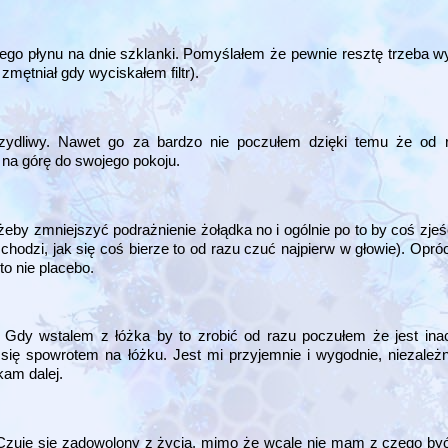
go płynu na dnie szklanki. Pomyślałem że pewnie resztę trzeba wyci
zmętniał gdy wyciskałem filtr).
zydliwy. Nawet go za bardzo nie poczułem dzięki temu że od 
ę na górę do swojego pokoju.
eby zmniejszyć podrażnienie żołądka no i ogólnie po to by coś zjeść
 chodzi, jak się coś bierze to od razu czuć najpierw w głowie). Opró
to nie placebo.
. Gdy wstalem z łóżka by to zrobić od razu poczułem że jest inac
się spowrotem na łóżku. Jest mi przyjemnie i wygodnie, niezależni
kam dalej.
. Czuję się zadowolony z życia, mimo że wcale nie mam z czego 