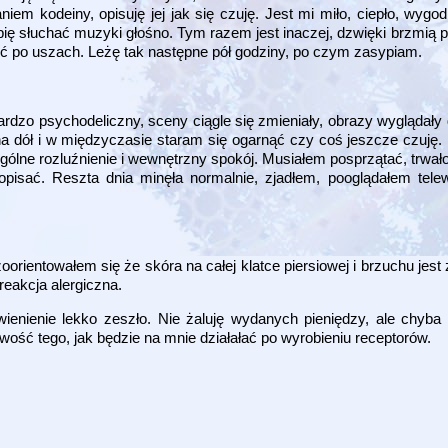
em kodeiny, opisuję jej jak się czuję. Jest mi miło, ciepło, wygodn
 słuchać muzyki głośno. Tym razem jest inaczej, dzwięki brzmią przy
lić po uszach. Leżę tak następne pół godziny, po czym zasypiam.
rdzo psychodeliczny, sceny ciągle się zmieniały, obrazy wyglądały d
a dół i w międzyczasie staram się ogarnąć czy coś jeszcze czuję
ólne rozluźnienie i wewnętrzny spokój. Musiałem posprzątać, trwało t
isać. Reszta dnia minęła normalnie, zjadłem, pooglądałem telew
rientowałem się że skóra na całej klatce piersiowej i brzuchu jest 
reakcja alergiczna.
rwienienie lekko zeszło. Nie żaluję wydanych pieniędzy, ale chyba
awość tego, jak będzie na mnie działałać po wyrobieniu receptorów.