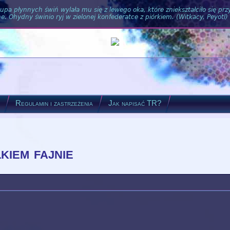
pa płynnych świń wylała mu się z lewego oka, które zniekształciło się pr
. Ohydny świnio ryj w zielonej konfederatce z piórkiem. (Witkacy, Peyotl)
?
Regulamin i zastrzeżenia
Jak napisać TR?
kiem fajnie