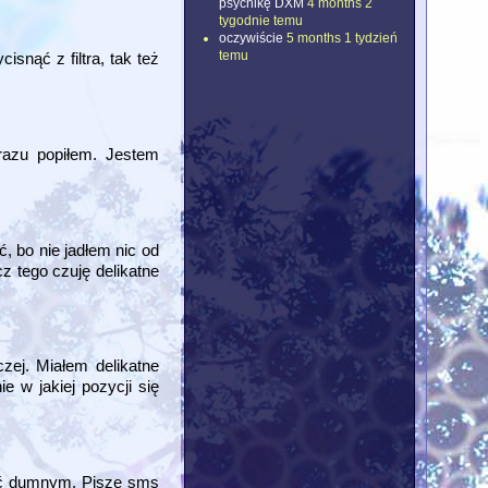
psychikę DXM
4 months 2
tygodnie temu
oczywiście
5 months 1 tydzień
temu
snąć z filtra, tak też
razu popiłem. Jestem
, bo nie jadłem nic od
cz tego czuję delikatne
zej. Miałem delikatne
e w jakiej pozycji się
być dumnym. Piszę sms