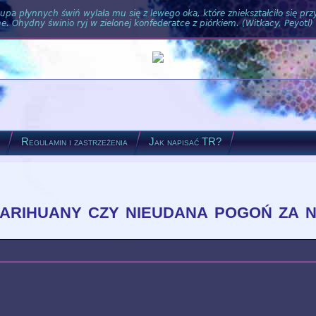
pa płynnych świń wylała mu się z lewego oka, które zniekształciło się pr
. Ohydny świnio ryj w zielonej konfederatce z piórkiem. (Witkacy, Peyotl)
?
Regulamin i zastrzeżenia
Jak napisać TR?
arihuany czy nieudana pogoń za 