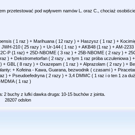
łem przetestować pod wpływem namów L. oraz C., chociaż osobiści
ensis ( 1 raz ) + Marihuana ( 12 razy ) + Haszysz ( 1 raz ) + Kocimię
 JWH-210 ( 25 razy ) + Ur-144 ( 1 raz ) + AKB48 (1 raz ) + AM-2233 
 ) + 2C-P (1 raz) + 25D-NBOME ( 3 raz ) + 25B-NBOME ( 2 razy ) + 2
raz ) + Dekstrometorfan ( 2 razy , w tym 1 raz próba uczuleniowa ) 
) + GBL ( 8 razy ) + Oxazepam ( 1 raz ) + Alprazolam ( 2 razy ) + Bel
mulanty: + Kofeina - Kawa, Guarana, bezwodnik ( czasami ) + Piraceta
 raz ) + Pseudoefedryna ( 2 razy ) + 3,4 DMMC ( 1 raz i o ten 1 za duż
k-MDMA ( 1 raz )
2 buchy z lufki dawka druga: 10-15 buchów z jointa.
28207 odsłon