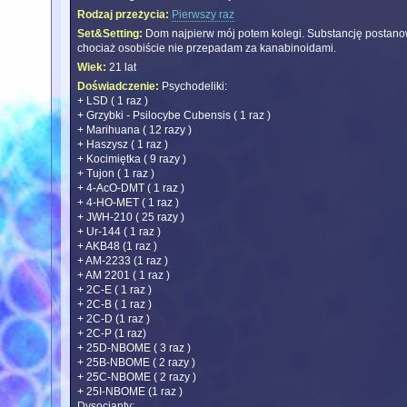
Rodzaj przeżycia:
Pierwszy raz
Set&Setting:
Dom najpierw mój potem kolegi. Substancję postan
chociaż osobiście nie przepadam za kanabinoidami.
Wiek:
21 lat
Doświadczenie:
Psychodeliki:
+ LSD ( 1 raz )
+ Grzybki - Psilocybe Cubensis ( 1 raz )
+ Marihuana ( 12 razy )
+ Haszysz ( 1 raz )
+ Kocimiętka ( 9 razy )
+ Tujon ( 1 raz )
+ 4-AcO-DMT ( 1 raz )
+ 4-HO-MET ( 1 raz )
+ JWH-210 ( 25 razy )
+ Ur-144 ( 1 raz )
+ AKB48 (1 raz )
+ AM-2233 (1 raz )
+ AM 2201 ( 1 raz )
+ 2C-E ( 1 raz )
+ 2C-B ( 1 raz )
+ 2C-D (1 raz )
+ 2C-P (1 raz)
+ 25D-NBOME ( 3 raz )
+ 25B-NBOME ( 2 razy )
+ 25C-NBOME ( 2 razy )
+ 25I-NBOME (1 raz )
Dysocjanty: