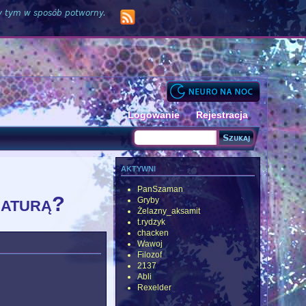
zy tym w sposób potworny.
Logowanie
Rejestracja
Szukaj
Formularz wyszukiwania
aktywni
PanSzaman
naturą?
Gryby
Żelazny_aksamit
t.rydzyk
chacken
Wawoj
Filozof
2137
Abli
Rexelder