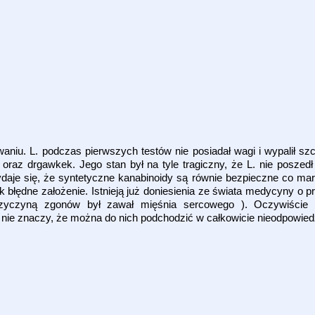
aniu. L. podczas pierwszych testów nie posiadał wagi i wypalił s
 oraz drgawkek. Jego stan był na tyle tragiczny, że L. nie poszedł
daje się, że syntetyczne kanabinoidy są równie bezpieczne co mar
ak błędne założenie. Istnieją już doniesienia ze świata medycyny o 
rzyczyną zgonów był zawał mięśnia sercowego ). Oczywiście i
 to nie znaczy, że można do nich podchodzić w całkowicie nieodpowied