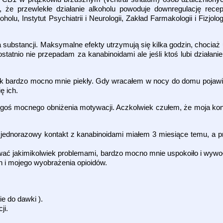
, że przewlekłe działanie alkoholu powoduje down­regulację re
holu, Instytut Psychiatrii i Neurologii, Zakład Farmakologii i Fizjo
substancji. Maksymalne efekty utrzymują się kilka godzin, chociaż u
tatnio nie przepadam za kanabinoidami ale jeśli ktoś lubi działani
ek bardzo mocno mnie piekły. Gdy wracałem w nocy do domu pojawiły
ę ich.
egoś mocnego obniżenia motywacji. Aczkolwiek czułem, że moja konc
i jednorazowy kontakt z kanabinoidami miałem 3 miesiące temu, a p
wać jakimikolwiek problemami, bardzo mocno mnie uspokoiło i wywoł
in i mojego wyobrażenia opioidów.
ie do dawki ).
ji.