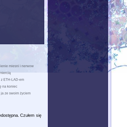
nienie miesni i nerwow
miercią
r z ETH-LAD-em
ę na koniec
o ja ze swoim życiem
iedostępna. Czułem się