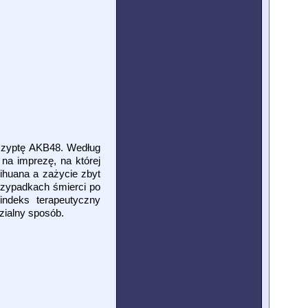
zczyptę AKB48. Według
 na imprezę, na której
ihuana a zażycie zbyt
przypadkach śmierci po
ndeks terapeutyczny
zialny sposób.