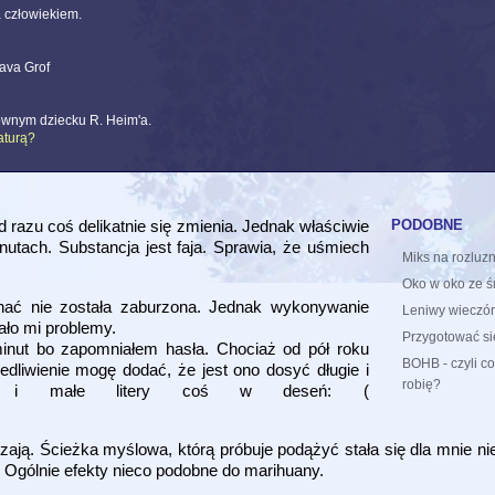
a człowiekiem.
ava Grof
ownym dziecku R. Heim'a.
aturą?
podobne
razu coś delikatnie się zmienia. Jednak właściwie
inutach. Substancja jest faja. Sprawia, że uśmiech
Miks na rozluz
Oko w oko ze ś
nać nie została zaburzona. Jednak wykonywanie
Leniwy wieczó
ało mi problemy.
Przygotować si
inut bo zapomniałem hasła. Chociaż od pół roku
BOHB - czyli c
dliwienie mogę dodać, że jest ono dosyć długie i
robię?
lkie i małe litery coś w deseń: (
rzają. Ścieżka myślowa, którą próbuje podążyć stała się dla mnie n
ji. Ogólnie efekty nieco podobne do marihuany.