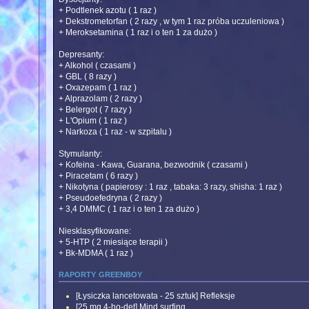
+ Podtlenek azotu ( 1 raz )
+ Dekstrometorfan ( 2 razy , w tym 1 raz próba uczuleniowa )
+ Meroksetamina ( 1 raz i o ten 1 za dużo )
Depresanty:
+ Alkohol ( czasami )
+ GBL ( 8 razy )
+ Oxazepam ( 1 raz )
+ Alprazolam ( 2 razy )
+ Belergot ( 7 razy )
+ L'Opium ( 1 raz )
+ Narkoza ( 1 raz - w szpitalu )
Stymulanty:
+ Kofeina - Kawa, Guarana, bezwodnik ( czasami )
+ Piracetam ( 6 razy )
+ Nikotyna ( papierosy : 1 raz , tabaka: 3 razy, shisha: 1 raz )
+ Pseudoefedryna ( 2 razy )
+ 3,4 DMMC ( 1 raz i o ten 1 za dużo )
Niesklasyfikowane:
+ 5-HTP ( 2 miesiące terapii )
+ Bk-MDMA ( 1 raz )
raporty greenboy
[Łysiczka lancetowata - 25 sztuk] Refleksje
[25 mg 4-ho-det] Mind surfing