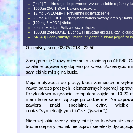
[2ne1] Ten, kto staje się potworem, zrzuca z siebie ciężar byci
[1000µg 25C-NBOH] Dziwne przeżycia.
[12 mg 5-MEO-MIPT] Przyjemne dośiwadczenie.
[25 mg 4-HO-DET] Eksperyment zainspirowany terapią Stanisl
[100 mg 5-APDB] Niebo.
[2,2 mg Etizolam] Wilk w owczej skórze.
[1000µg 25I-NBOME] Duchowa i fizyczna ekstaza, czyli o cud
[AKB48] Godny substytut marihuany czy nieudana pogoń za n
GreenBoy
, sob., 02/03/2013 - 22:50
Zaciągam się 2 razy mieszanką zrobioną na AKB48. Od 
działanie pojawia się dopiero po sześciu/dziesięciu m
sam ciśnie mi się na buzię.
Moja motywacja do pracy, którą zamierzałem wyko
nawet bardzo prostych i elementarnych operacji sprawi
Przykładowo włączanie komputera zajęło mi 10-20 m
mam takie samo i wpisuje go codziennie. Na usprawie
zawiera znaki specjalne, cyfry, wie
cout>>"symietria||symetria">>"!@#wino";)
Niemniej takie rzeczy nigdy mi się na trzeźwo nie zda
trochę otępiony, jednak nie pojawił się efekty dysocjac