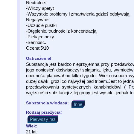
Neutralne:
-Wilczy apetyt
-Wszystkie problemy i zmartwienia gdzieś odpływają
Negatywne:
-Uczucie pustki
-Otępienie, trudności z koncentracją.
-Piekące oczy.
-Senność.
Ocena:5/10
Ostrzeżenie!
Substancja jest bardzo nieprzyjemna przy przedawkow
jego doniesień doświadczył splątania, lęku, wymiotów
obecność planował od kilku tygodni. Wielu osobom wy
dużej dawki grozi co najwyżej bad tripem.Jest to jedn
przedawkowaniu syntetycznych kanabinoidów! ( P
większości substancji z tej grupy jest wysoki, jednak
Substancja wiodąca:
Inne
Rodzaj przeżycia:
Pierwszy raz
Wiek:
21 lat