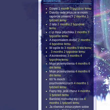
komentują
Dzięki
1 month 3 tygodnie temu
Dałoby radę jeszcze w moim
raporcie zmienić?
2 months 1
tydzień temu
2 lata
2 months 2 tygodnie
temu
r.i.p moja psychika
2 months 3
tygodnie temu
A zapomiałem dodać
2 months
4 tygodnie temu
W ogóle to
3 months 5 dni temu
.
3 months 2 tygodnie temu
A konkretniej
3 months 4
tygodnie temu
Moje przemyślenia
4 months 6
dni temu
Moje przemyślenia
4 months 6
dni temu
60 % moich
psychodelicznych
4 months 1
tydzień temu
Fajny trip, jeśli chesz
4 months
1 tydzień temu
Bardziej rozbuduj trip i co
4
months 1 tydzień temu
Ja również zniszczyłem sobie