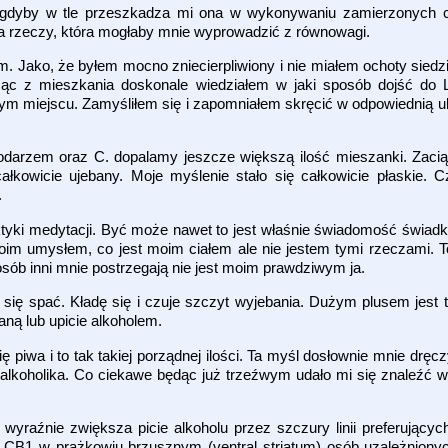
ak gdyby w tle przeszkadza mi ona w wykonywaniu zamierzonych 
a rzeczy, która mogłaby mnie wyprowadzić z równowagi.
m. Jako, że byłem mocno zniecierpliwiony i nie miałem ochoty sie
c z mieszkania doskonale wiedziałem w jaki sposób dojść do 
ym miejscu. Zamyśliłem się i zapomniałem skręcić w odpowiednią ul
odarzem oraz C. dopalamy jeszcze większą ilość mieszanki. Zacią
ałkowicie ujebany. Moje myślenie stało się całkowicie płaskie. 
.
ktyki medytacji. Być może nawet to jest właśnie świadomość świadk
im umysłem, co jest moim ciałem ale nie jestem tymi rzeczami. To
sób inni mnie postrzegają nie jest moim prawdziwym ja.
się spać. Kładę się i czuje szczyt wyjebania. Dużym plusem jest t
aną lub upicie alkoholem.
 piwa i to tak takiej porządnej ilości. Ta myśl dosłownie mnie dręcz
alkoholika. Co ciekawe będąc już trzeźwym udało mi się znaleźć w 
wyraźnie zwiększa picie alkoholu przez szczury linii preferującyc
CB1 w prążkowiu brzusznym (ventral striatum) osób uzależnionyc