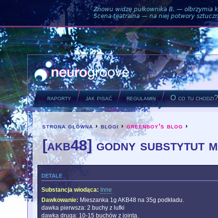
Znowu widzę pułkownika B. — olbrzymia ku
Scena teatralna — na niej potwory sztuczne
raporty
jak pisać
regulamin
O co tu chodzi
strona główna
›
blogi
›
greenboy's blog
›
you are here
[akb48] godny substytut m
detale
Substancja wiodąca:
Inne
Dawkowanie:
Mieszanka 1g AKB48 na 35g podkładu.
dawka pierwsza: 2 buchy z lufki
dawka druga: 10-15 buchów z jointa.