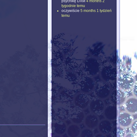
psychikę DXM
4 months 2
tygodnie temu
oczywiście
5 months 1 tydzień
temu