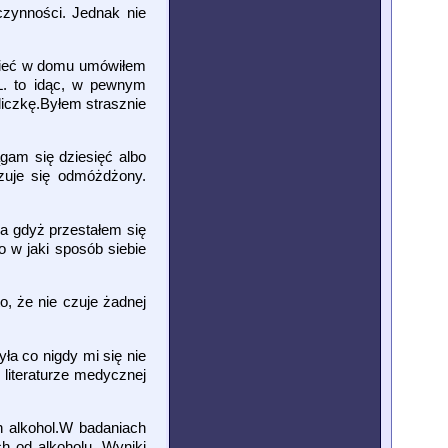
czynności. Jednak nie
dzieć w domu umówiłem
L. to idąc, w pewnym
iczkę.Byłem strasznie
gam się dziesięć albo
Czuje się odmóżdżony.
a gdyż przestałem się
 w jaki sposób siebie
o, że nie czuje żadnej
yła co nigdy mi się nie
literaturze medycznej
h alkohol.W badaniach
h od alkoholu. Wyniki