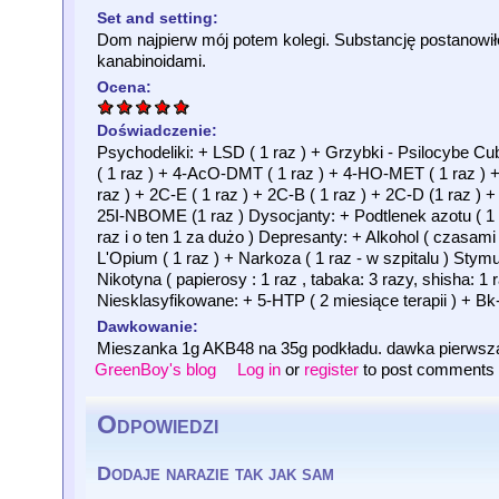
Set and setting:
Dom najpierw mój potem kolegi. Substancję postanowi
kanabinoidami.
Ocena:
Doświadczenie:
Psychodeliki: + LSD ( 1 raz ) + Grzybki - Psilocybe Cub
( 1 raz ) + 4-AcO-DMT ( 1 raz ) + 4-HO-MET ( 1 raz ) +
raz ) + 2C-E ( 1 raz ) + 2C-B ( 1 raz ) + 2C-D (1 raz
25I-NBOME (1 raz ) Dysocjanty: + Podtlenek azotu ( 1 
raz i o ten 1 za dużo ) Depresanty: + Alkohol ( czasami 
L'Opium ( 1 raz ) + Narkoza ( 1 raz - w szpitalu ) Sty
Nikotyna ( papierosy : 1 raz , tabaka: 3 razy, shisha: 1
Niesklasyfikowane: + 5-HTP ( 2 miesiące terapii ) + B
Dawkowanie:
Mieszanka 1g AKB48 na 35g podkładu. dawka pierwsza: 
GreenBoy's blog
Log in
or
register
to post comments
Odpowiedzi
Dodaje narazie tak jak sam