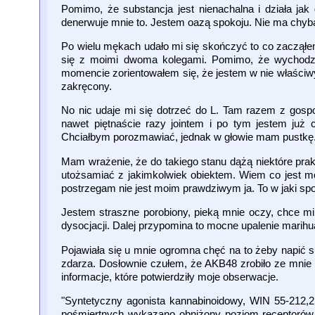
Pomimo, że substancja jest nienachalna i działa j
denerwuje mnie to. Jestem oazą spokoju. Nie ma chyb
Po wielu mękach udało mi się skończyć to co zacząłe
się z moimi dwoma kolegami. Pomimo, że wychodzą
momencie zorientowałem się, że jestem w nie właściw
zakręcony.
No nic udaje mi się dotrzeć do L. Tam razem z gosp
nawet piętnaście razy jointem i po tym jestem już c
Chciałbym porozmawiać, jednak w głowie mam pustkę
Mam wrażenie, że do takiego stanu dążą niektóre pra
utożsamiać z jakimkolwiek obiektem. Wiem co jest mo
postrzegam nie jest moim prawdziwym ja. To w jaki spo
Jestem straszne porobiony, pieką mnie oczy, chce mi 
dysocjacji. Dalej przypomina to mocne upalenie marihu
Pojawiała się u mnie ogromna chęć na to żeby napić się
zdarza. Dosłownie czułem, że AKB48 zrobiło ze mnie 
informacje, które potwierdziły moje obserwacje.
"Syntetyczny agonista kannabinoidowy, WIN 55-212,2 
pośmiertnych wykazano obniżony poziom receptorów 