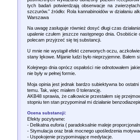
tych badań potwierdzają obserwacje na zwierzętach
szczurów." źródło: Rola kannabinoidów w działaniu alko
Warszawa
Na uwagę zasługuje również dosyć długi czas działania 
upalenie czułem jeszcze następnego dnia. Osobiście os
polecam przyjrzeć się tej substancji.
U mnie nie wystąpił efekt czerwonych oczu, aczkolwi
stany lękowe. Mijanie ludzi było nieprzyjemne. Bałem si
Kolejnego dnia oprócz ospałości nie odnotowałem jaki
nie były w pełnej formie.
Moja opinia jest jednak bardzo subiektywna bo ostatn
temu. Tak, więc miałem 0 tolerancję.
AKB48 sprawia, że całkowicie przestałem się przejmo
stopniu ten stan przypominał mi działanie benzodiazep
Ocena substancji:
Efekty pozytywne:
- Delikatna euforia ( paradoksalnie maleje proporcjonaln
- Stymulacja oraz brak mocnego upośledzenia motywac
- Uspokojenie przypominające medytacje.