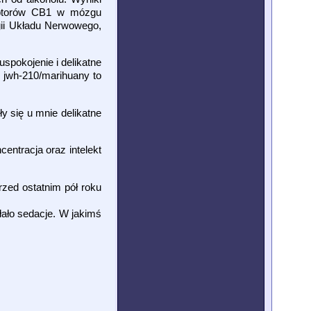
ceptorów CB1 w mózgu
logii Układu Nerwowego,
spokojenie i delikatne
e jwh-210/marihuany to
 się u mnie delikatne
entracja oraz intelekt
rzed ostatnim pół roku
ało sedacje. W jakimś