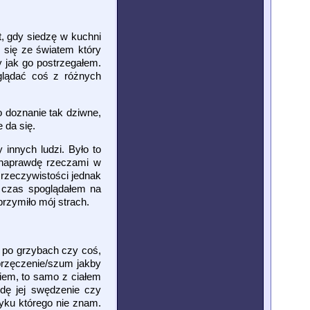
, gdy siedzę w kuchni
 się ze światem który
y jak go postrzegałem.
glądać coś z różnych
o doznanie tak dziwne,
 da się.
 innych ludzi. Było to
k naprawdę rzeczami w
rzeczywistości jednak
ś czas spoglądałem na
brzymiło mój strach.
ł po grzybach czy coś,
/brzęczenie/szum jakby
niem, to samo z ciałem
dę jej swędzenie czy
zyku którego nie znam.