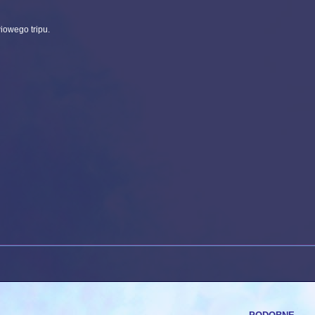
iowego tripu.
podobne