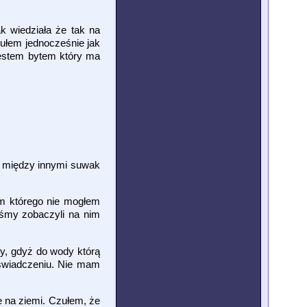
k wiedziała że tak na
zułem jednocześnie jak
jestem bytem który ma
y między innymi suwak
em którego nie mogłem
yśmy zobaczyli na nim
y, gdyż do wody którą
eświadczeniu. Nie mam
e na ziemi. Czułem, że