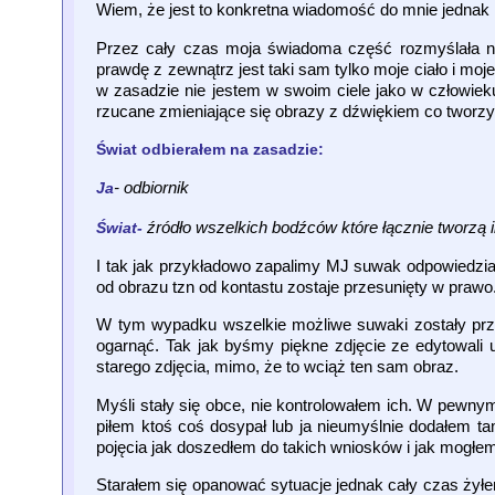
Wiem, że jest to konkretna wiadomość do mnie jednak ni
Przez cały czas moja świadoma część rozmyślała nad
prawdę z zewnątrz jest taki sam tylko moje ciało i mo
w zasadzie nie jestem w swoim ciele jako w człowiek
rzucane zmieniające się obrazy z dźwiękiem co tworz
Świat odbierałem na zasadzie:
- odbiornik
Ja
źródło wszelkich bodźców które łącznie tworzą i
Świat-
I tak jak przykładowo zapalimy MJ suwak odpowiedzia
od obrazu tzn od kontastu zostaje przesunięty w prawo
W tym wypadku wszelkie możliwe suwaki zostały prz
ogarnąć. Tak jak byśmy piękne zdjęcie ze edytowali 
starego zdjęcia, mimo, że to wciąż ten sam obraz.
Myśli stały się obce, nie kontrolowałem ich. W pewn
piłem ktoś coś dosypał lub ja nieumyślnie dodałem 
pojęcia jak doszedłem do takich wniosków i jak mogł
Starałem się opanować sytuacje jednak cały czas żyłe