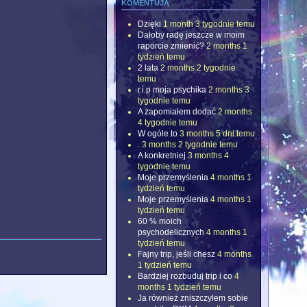
komentują
Dzięki
1 month 3 tygodnie temu
Dałoby radę jeszcze w moim
raporcie zmienić?
2 months 1
tydzień temu
2 lata
2 months 2 tygodnie
temu
r.i.p moja psychika
2 months 3
tygodnie temu
A zapomiałem dodać
2 months
4 tygodnie temu
W ogóle to
3 months 5 dni temu
.
3 months 2 tygodnie temu
A konkretniej
3 months 4
tygodnie temu
Moje przemyślenia
4 months 1
tydzień temu
Moje przemyślenia
4 months 1
tydzień temu
60 % moich
psychodelicznych
4 months 1
tydzień temu
Fajny trip, jeśli chesz
4 months
1 tydzień temu
Bardziej rozbuduj trip i co
4
months 1 tydzień temu
Ja również zniszczyłem sobie