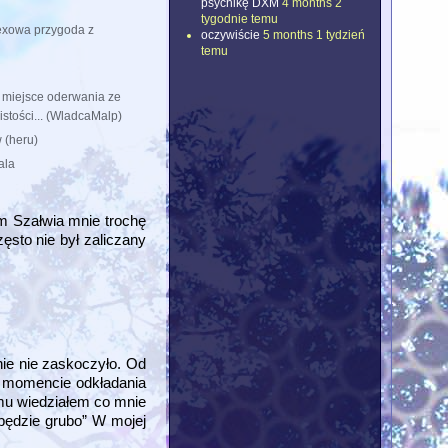
psychikę DXM
4 months 2
tygodnie temu
exowa przygoda z
oczywiście
5 months 1 tydzień
temu
 miejsce oderwania ze
stości... (WladcaMalp)
 (heru)
ala
em Szałwia mnie trochę
ęsto nie był zaliczany
ie nie zaskoczyło. Od
W momencie odkładania
mu wiedziałem co mnie
będzie grubo” W mojej