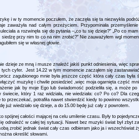
kę i w ty momencie poczułem, że zaczęła się ta niezwykła podró
ydaje zaważyła nad całym przeżyciem. Przypominała przemyśleni
leciała a rozwinęła się do pytania –„co tu się dzieje?” „Po co mam
ż siedzę przy nim to co na nim zrobić?” Nie zauważyłem wgl moment
agubiłem się w własnej głowie.
ie dzieje ze mną i musze znaleźć jakiś punkt odniesienia, więc sp
ać tych cyfer. Jest 14.22 w tym momencie zacząłem się zastanawia
prócz zagubionego mnie była jeszcze część która cały czas była 
łączyć muzykę i chwile posiedzieć ,więc moja ogarnięta część mnie
żenie jak by moje Ego lub świadomość podzieliła się, a może po p
iecie, który 1 raz widziała, nie wiedziała: co? Po co? Dla czeg
 przeczekać, potrafiła nawet stwierdzić kiedy to powinno wszystko
 już wiedziało się dzieje, a do 15.00 będę już cały z powrotem.
o spójnej całości mającej na celu umilenie czasu. Były to pojedync
ę odnaleźć w całej tej sytuacji. Nawet bez muzyki świat był zbyt
bą zrobić jednak świat cały czas odbieram jako ja i wszechświat ż
 można określić słowami.