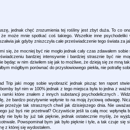
ruszę, jednak chęć zrozumienia tej rośliny jest zbyt duża. To co o
 że może mnie spotkać coś takiego. Wszelkie inne psychodeliki 
szałwia jak gdyby zniszczyła całe przeświadczenie tego świata za j
 mi się, że mocniej być nie mogło jednak cały czas zdawałem sobie
adczeniu bardziej intensywnie i bardziej strasznie być nie mogł
 będąc w nim dziwiłem się jak to możliwe, że dzieją się ze mną taki
ałbym mógłbym porównać do przysłowiowego piekła, nie potrafię sob
d Trip jaki mogę sobie wyobrazić jednak pisząc ten raport stw
bomby był nim w 100% jednak z tego miejsca była to jedna z ważni
a ramki które znałem z innych substancji psychodelicznych . W
yślę, że bardzo pozytywnie wpłynie to na moją życiową odwagę. Ni
 przeżyje tak strasznych chwil jak dzisiejszego dnia. Nie uważasz
ego już byś nie przetrwał? Oczywiście jeśli ta całą moc wpłynęła 
dy nie było by już tak pięknie, jednak ostatecznie myślę, że wyjd
trwale. Powspominał bym jak było pięknie i tyle, a tak czuje się s
ę z której się wydostałem.