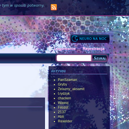
zy tym w sposób potworny.
Logowanie
Rejestracja
Szukaj
Formularz wyszukiwania
aktywni
PanSzaman
Gryby
Żelazny_aksamit
t.rydzyk
chacken
Wawoj
Filozof
2137
Abli
Rexelder