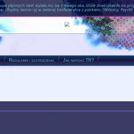
pa płynnych świń wylała mu się z lewego oka, które zniekształciło się pr
. Ohydny świnio ryj w zielonej konfederatce z piórkiem. (Witkacy, Peyotl)
?
Regulamin i zastrzeżenia
Jak napisać TR?