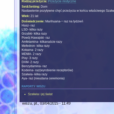
Rodzaj przeżycia:
Przeżycie mistyczne
Set&Setting:
Dom
Nastawienie pozytywne chęć przeżycia w końcu właściwego Szałw
Wiek:
21 lat
Doświadczenie:
Marihuana-~ raz na tydzień
Hasz- raz
LSD- kilka razy
Grzybki- kilka razy
Powój Hawajski- raz
Amfetamina- kilkanaście razy
Mefedron- kilka razy
Kokaina- 2 razy
MDMA- 2 razy
Pixy- 3 razy
DXM- 2 razy
Benzydamina- raz
Kodeina- raz(wyrobienie receptorów)
Szałwia- kilka razy
Aya- raz (nieudana ceremonia)
raporty wiszu
Szałwia i jej świat
wiszu
, pt., 03/04/2015 - 11:49