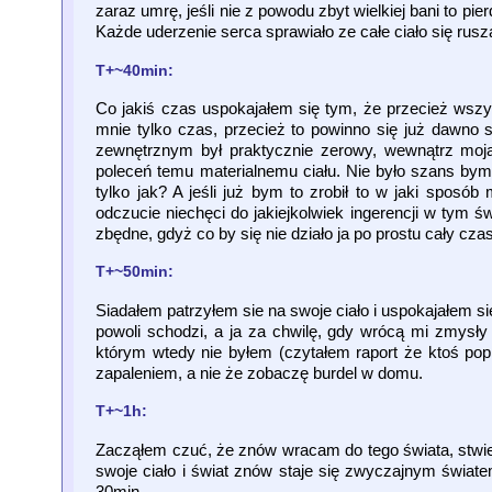
zaraz umrę, jeśli nie z powodu zbyt wielkiej bani to pi
Każde uderzenie serca sprawiało ze całe ciało się rusz
T+~40min:
Co jakiś czas uspokajałem się tym, że przecież wszy
mnie tylko czas, przecież to powinno się już dawno
zewnętrznym był praktycznie zerowy, wewnątrz moja
poleceń temu materialnemu ciału. Nie było szans bym
tylko jak? A jeśli już bym to zrobił to w jaki spos
odczucie niechęci do jakiejkolwiek ingerencji w tym św
zbędne, gdyż co by się nie działo ja po prostu cały cza
T+~50min:
Siadałem patrzyłem sie na swoje ciało i uspokajałem sie
powoli schodzi, a ja za chwilę, gdy wrócą mi zmysły 
którym wtedy nie byłem (czytałem raport że ktoś popr
zapaleniem, a nie że zobaczę burdel w domu.
T+~1h:
Zacząłem czuć, że znów wracam do tego świata, stwier
swoje ciało i świat znów staje się zwyczajnym świat
30min.