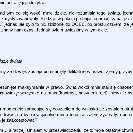
e potrafię jej odczytać.
 tym co się wokół mnie dzieje, nie rozumiała tego świata, jedna
je zmysły zwariowały. Siedząc w pokoju próbując ogarnąć sytuacje c
u, jednak nie było to nic zbliżone do OOBE, po prostu czułem, że 
y znany nam czas. Jednak byłem uwieziony w tym ciele.
luzje świata
lny za dźwięk zostaje przesunięty delikatnie w prawo, zjemy grzyb
.
esunięte maksymalnie w prawo. Świat wokół mnie stał się chaos
ustawiając wszystko na maxa(kontrast, nasycenie ect), niewiele b
ym momencie zatracając się doszedłem do wniosku ze zostałem otrut
tam kwas, co było irracjonalne mimo tego zacząłem żyć w tym prz
em je zaakceptować?
m… a raczej istniałem w przeświadczeniu, że to moje ostatnie chwil