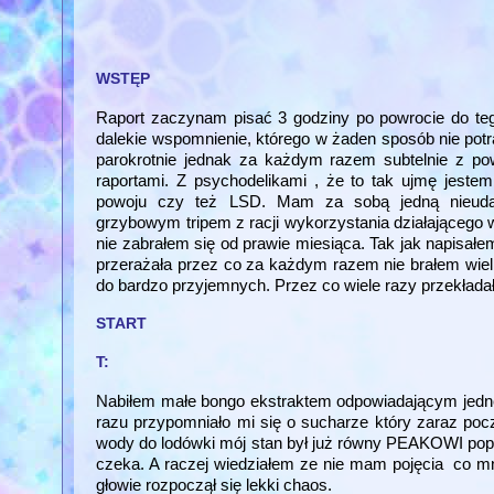
WSTĘP
Raport zaczynam pisać 3 godziny po powrocie do teg
dalekie wspomnienie, którego w żaden sposób nie potr
parokrotnie jednak za każdym razem subtelnie z pow
raportami. Z psychodelikami , że to tak ujmę jeste
powoju czy też LSD. Mam za sobą jedną nieud
grzybowym tripem z racji wykorzystania działającego 
nie zabrałem się od prawie miesiąca. Tak jak napisał
przerażała przez co za każdym razem nie brałem wielk
do bardzo przyjemnych. Przez co wiele razy przekładał
START
T:
Nabiłem małe bongo ekstraktem odpowiadającym jedne
razu przypomniało mi się o sucharze który zaraz po
wody do lodówki mój stan był już równy PEAKOWI popr
czeka. A raczej wiedziałem ze nie mam pojęcia co mn
głowie rozpoczął się lekki chaos.