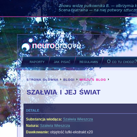
Znowu widzę pułkownika B. — olbrzymia ku
Scena teatralna — na niej potwory sztuczne
raporty
jak pisać
regulamin
O co tu chodzi
strona główna
›
blogi
›
wiszu's blog
›
you are here
szałwia i jej świat
detale
Substancja wiodąca:
Szałwia Wieszcza
Natura:
Szałwia Wieszcza
Dawkowanie:
objętość lufki-ekstrakt x20