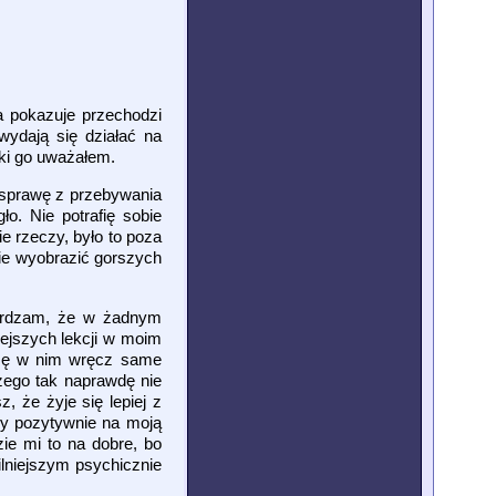
na pokazuje przechodzi
wydają się działać na
aki go uważałem.
 sprawę z przebywania
o. Nie potrafię sobie
e rzeczy, było to poza
ie wyobrazić gorszych
ierdzam, że w żadnym
ejszych lekcji w moim
idzę w nim wręcz same
czego tak naprawdę nie
, że żyje się lepiej z
by pozytywnie na moją
zie mi to na dobre, bo
ilniejszym psychicznie