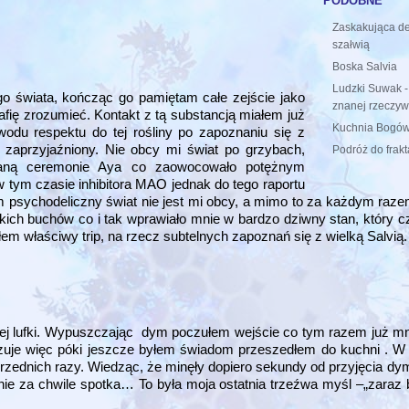
Zaskakująca d
szałwią
Boska Salvia
Ludzki Suwak -
o świata, kończąc go pamiętam całe zejście jako
znanej rzeczywi
afię zrozumieć. Kontakt z tą substancją miałem już
Kuchnia Bogów
odu respektu do tej rośliny po zapoznaniu się z
m zaprzyjaźniony. Nie obcy mi świat po grzybach,
Podróż do frakt
aną ceremonie Aya co zaowocowało potężnym
w tym czasie inhibitora MAO jednak do tego raportu
em psychodeliczny świat nie jest mi obcy, a mimo to za każdym raz
ich buchów co i tak wprawiało mnie w bardzo dziwny stan, który cz
em właściwy trip, na rzecz subtelnych zapoznań się z wielką Salvią.
j lufki. Wypuszczając dym poczułem wejście co tym razem już mn
czuje więc póki jeszcze byłem świadom przeszedłem do kuchni . 
zednich razy. Wiedząc, że minęły dopiero sekundy od przyjęcia dy
ie za chwile spotka… To była moja ostatnia trzeźwa myśl –„zaraz 