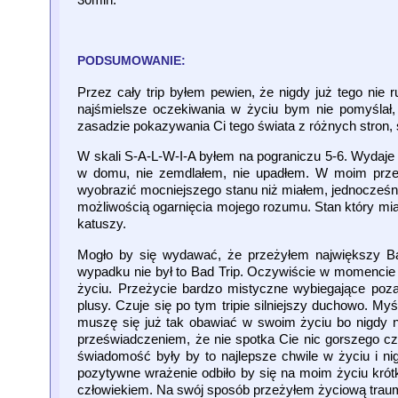
PODSUMOWANIE:
Przez cały trip byłem pewien, że nigdy już tego nie 
najśmielsze oczekiwania w życiu bym nie pomyślał,
zasadzie pokazywania Ci tego świata z różnych stron, 
W skali S-A-L-W-I-A byłem na pograniczu 5-6. Wydaje
w domu, nie zemdlałem, nie upadłem. W moim prześwi
wyobrazić mocniejszego stanu niż miałem, jednocześnie
możliwością ogarnięcia mojego rozumu. Stan który mi
katuszy.
Mogło by się wydawać, że przeżyłem największy Ba
wypadku nie był to Bad Trip. Oczywiście w momencie 
życiu. Przeżycie bardzo mistyczne wybiegające poz
plusy. Czuje się po tym tripie silniejszy duchowo. M
muszę się już tak obawiać w swoim życiu bo nigdy nie
przeświadczeniem, że nie spotka Cie nic gorszego cz
świadomość były by to najlepsze chwile w życiu i nig
pozytywne wrażenie odbiło by się na moim życiu krótko
człowiekiem. Na swój sposób przeżyłem życiową traum