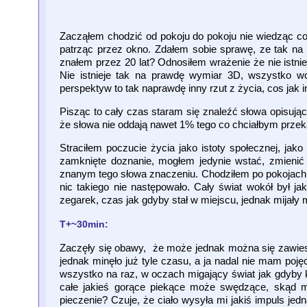
Zacząłem chodzić od pokoju do pokoju nie wiedząc co
patrząc przez okno. Zdałem sobie sprawę, ze tak na 
znałem przez 20 lat? Odnosiłem wrażenie że nie istniej
Nie istnieje tak na prawdę wymiar 3D, wszystko w
perspektyw to tak naprawdę inny rzut z życia, cos jak i
Pisząc to cały czas staram się znaleźć słowa opisujące
że słowa nie oddają nawet 1% tego co chciałbym przeka
Straciłem poczucie życia jako istoty społecznej, jako 
zamknięte doznanie, mogłem jedynie wstać, zmienić
znanym tego słowa znaczeniu. Chodziłem po pokojach
nic takiego nie następowało. Cały świat wokół był 
zegarek, czas jak gdyby stał w miejscu, jednak mijały 
T+~30min:
Zaczęły się obawy, że może jednak można się zawiesić
jednak minęło już tyle czasu, a ja nadal nie mam poj
wszystko na raz, w oczach migający świat jak gdyby k
całe jakieś gorące piekące może swędzące, skąd 
pieczenie? Czuje, że ciało wysyła mi jakiś impuls jedn