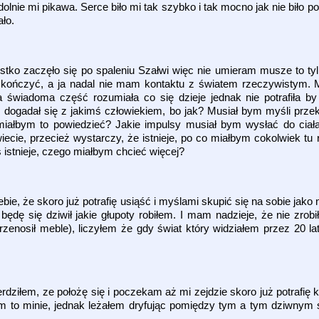
erdolnie mi pikawa. Serce biło mi tak szybko i tak mocno jak nie biło 
ało.
stko zaczęło się po spaleniu Szałwi więc nie umieram musze to tyl
 skończyć, a ja nadal nie mam kontaktu z światem rzeczywistym. 
 świadoma część rozumiała co się dzieje jednak nie potrafiła b
 dogadał się z jakimś człowiekiem, bo jak? Musiał bym myśli prz
ób miałbym to powiedzieć? Jakie impulsy musiał bym wysłać do ciał
iecie, przecież wystarczy, że istnieje, po co miałbym cokolwiek tu r
s istnieje, czego miałbym chcieć więcej?
bie, że skoro już potrafię usiąść i myślami skupić się na sobie jako
będę się dziwił jakie głupoty robiłem. I mam nadzieje, że nie zro
zenosił meble), liczyłem że gdy świat który widziałem przez 20 lat
dziłem, ze położę się i poczekam aż mi zejdzie skoro już potrafię
em to minie, jednak leżałem dryfując pomiędzy tym a tym dziwnym 