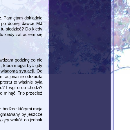
ż. Pamiętam dokładnie
e po dobrej dawce MJ
 tu siedzieć? Do kiedy
u kiedy zatraciłem się
rawdzam godzinę co nie
ć, która mogła być gdy
świadoma sytuacji. Od
 racjonalnie odrzuciła
rostu to właśnie była
o? I wgl o co chodzi?
 minąć. Trip przecież
ze bodźce którymi moja
 zagmatwany by jeszcze
yjący wokół, co jednak