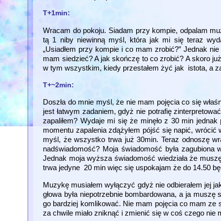
T+1min:
Wracam do pokoju. Siadam przy kompie, odpalam muzy
tą 1 niby niewinną myśl, która jak mi się teraz w
„Usiadłem przy kompie i co mam zrobić?” Jednak nie u
mam siedzieć? A jak skończę to co zrobić? A skoro ju
w tym wszystkim, kiedy przestałem żyć jak istota, a z
T+~2min:
Doszła do mnie myśl, że nie mam pojęcia co się właśn
jest łatwym zadaniem, gdyż nie potrafię zinterpretow
zapaliłem? Wydaje mi się że minęło z 30 min jednak 
momentu zapalenia zdążyłem pójść się napić, wrócić w
myśl, że wszystko trwa już 30min. Teraz odnoszę wra
nadświadomość? Moja świadomość była zagubiona w św
Jednak moja wyższa świadomość wiedziała że muszę to
trwa jedyne 20 min więc się uspokajam że do 14.50 będę
Muzykę musiałem wyłączyć gdyż nie odbierałem jej jak
głowa była niepotrzebnie bombardowana, a ja muszę si
go bardziej komlikować. Nie mam pojęcia co mam ze so
za chwile miało zniknąć i zmienić się w coś czego nie