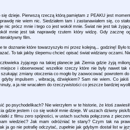
 się dzieje. Pierwszą rzeczą którą pamiętam z PEAKU jest moment
prawdę nie wiem nic. Siedziałem tam i zastanawiałem się, co stało
e nic prócz mnie i tego co jest wokół mnie. Świat nie jest tak żyjąc
okół mnie jest tak naprawdę rzutem który widzę. Gdy zacznę o
nteraktywny film.
 te doznanie które towarzyszyło mi przez kolejną... godzinę! Było t
zać. To tak jakby ślepemu chcieć opisać świat widziany oczami. Nie
człowieka żyjącego na takiej planecie jak Ziemia gdzie żyją miliony
 miejsce i obserwować wszelkie rzeczy które nie były nawet ta
 szukając zmiany otoczenia co mogło by zaowocować powrotem do 
jak gdyby impulsem , wibracją, dźwiękiem? Sam nie wiem. Co jaki
minuty, a ja nie wracałem do rzeczywistości co jeszcze bardziej wyol
 po psychodelikach? Nie wierzyłem w te historie, że ktoś zawiesi
ęcia gdzie jestem i co się wokół mnie dzieje. W uszach dziwny pisk
latki z filmu zero spójności, w ustach suchota połączona z piecze
mam wiedzieć? Jak mam odróżniać te stany? Czym tak na praw
ak ja go nie potrafię odczytać, zupełnie jak gdybym dostał list w ję