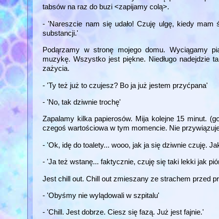
tabsów na raz do buzi <zapijamy colą>.
- 'Nareszcie nam się udało! Czuję ulgę, kiedy mam 
substancji.'
Podąrzamy w stronę mojego domu. Wyciągamy piani
muzykę. Wszystko jest piękne. Niedługo nadejdzie ta
zażycia.
- 'Ty też już to czujesz? Bo ja już jestem przyćpana'
- 'No, tak dziwnie trochę'
Zapalamy kilka papierosów. Mija kolejne 15 minut. (g
czegoś wartościowa w tym momencie. Nie przywiązujem
- 'Ok, idę do toalety... wooo, jak ja się dziwnie czuję. 
- 'Ja też wstanę... faktycznie, czuję się taki lekki jak
Jest chill out. Chill out zmieszany ze strachem przed
- 'Obyśmy nie wylądowali w szpitalu'
- 'Chill. Jest dobrze. Ciesz się fazą. Już jest fajnie.'