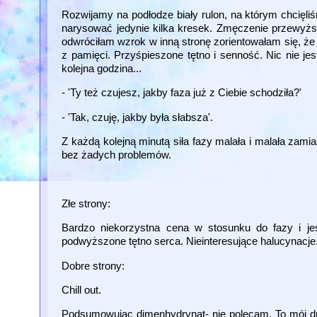
Rozwijamy na podłodze biały rulon, na którym chcięl
narysować jedynie kilka kresek. Zmęczenie przewyżs
odwróciłam wzrok w inną stronę zorientowałam się, że
z pamięci. Przyśpieszone tętno i senność. Nic nie jes
kolejna godzina...
- 'Ty też czujesz, jakby faza już z Ciebie schodziła?'
- 'Tak, czuję, jakby była słabsza'.
Z każdą kolejną minutą siła fazy malała i malała zam
bez żadych problemów.
Złe strony:
Bardzo niekorzystna cena w stosunku do fazy i jes
podwyższone tętno serca. Nieinteresujące halucynacje
Dobre strony:
Chill out.
Podsumowując dimenhydrynat- nie polecam. To mój drug