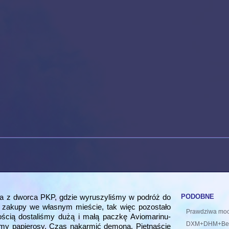
podobne
ela z dworca PKP, gdzie wyruszyliśmy w podróż do
uż zakupy we własnym mieście, tak więc pozostało
Prawdziwa moc
ścią dostaliśmy dużą i małą paczkę Aviomarinu-
DXM+DHM+Benz
amy papierosy. Czas nakarmić demona. Piętnaście