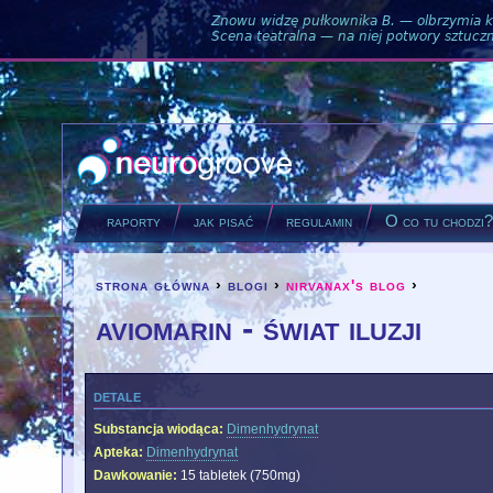
Znowu widzę pułkownika B. — olbrzymia ku
Scena teatralna — na niej potwory sztuczne
raporty
jak pisać
regulamin
O co tu chodzi
strona główna
›
blogi
›
nirvanax's blog
›
you are here
aviomarin - świat iluzji
detale
Substancja wiodąca:
Dimenhydrynat
Apteka:
Dimenhydrynat
Dawkowanie:
15 tabletek (750mg)