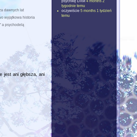
psychikę DXM
4 months 2
tygodnie temu
za dawnych lat
oczywiście
5 months 1 tydzień
temu
wo wyjątkowa historia
ą" a psychodelą
 jest ani głębsza, ani