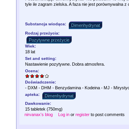
tyle ile zagram zielska. A faza nie jest porównywalna z 
Substancja wiodąca:
Dimenhydrynat
Rodzaj przeżycia:
Pozytywne przeżycie
Wiek:
18 lat
Set and setting:
Nastawienie pozytywne. Dobra atmosfera.
Ocena:
Doświadczenie:
- DXM - DHM - Benzydamina - Kodeina - MJ - Mirystyc
apteka:
Dimenhydrynat
Dawkowanie:
15 tabletek (750mg)
nirvanax's blog
Log in
or
register
to post comments