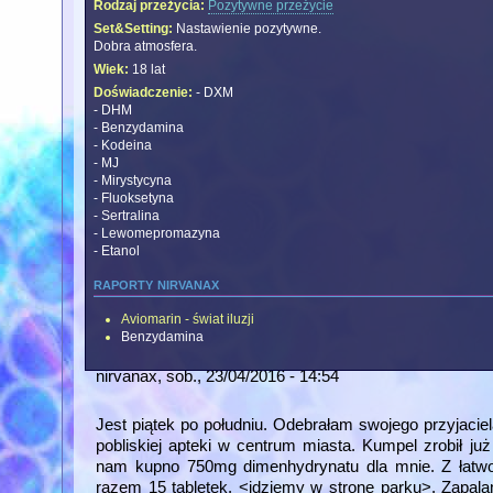
Rodzaj przeżycia:
Pozytywne przeżycie
Set&Setting:
Nastawienie pozytywne.
Dobra atmosfera.
Wiek:
18 lat
Doświadczenie:
- DXM
- DHM
- Benzydamina
- Kodeina
- MJ
- Mirystycyna
- Fluoksetyna
- Sertralina
- Lewomepromazyna
- Etanol
raporty nirvanax
Aviomarin - świat iluzji
Benzydamina
nirvanax
, sob., 23/04/2016 - 14:54
Jest piątek po południu. Odebrałam swojego przyjaci
pobliskiej apteki w centrum miasta. Kumpel zrobił j
nam kupno 750mg dimenhydrynatu dla mnie. Z łatwo
razem 15 tabletek. <idziemy w stronę parku>. Zapal