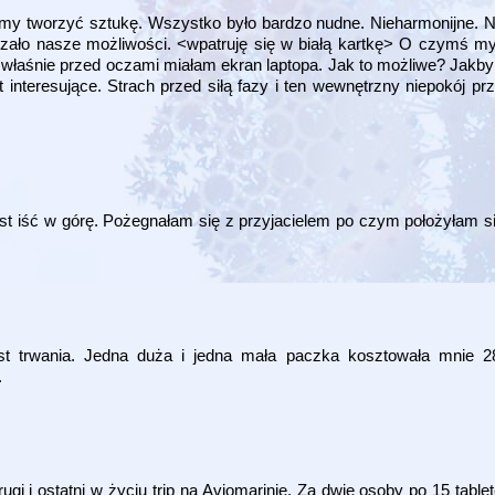
iśmy tworzyć sztukę. Wszystko było bardzo nudne. Nieharmonijne. 
zało nasze możliwości. <wpatruję się w białą kartkę> O czymś my
 właśnie przed oczami miałam ekran laptopa. Jak to możliwe? Jakb
t interesujące. Strach przed siłą fazy i ten wewnętrzny niepokój p
iast iść w górę. Pożegnałam się z przyjacielem po czym położyłam s
t trwania. Jedna duża i jedna mała paczka kosztowała mnie 28 
.
i i ostatni w życiu trip na Aviomarinie. Za dwie osoby po 15 tabl