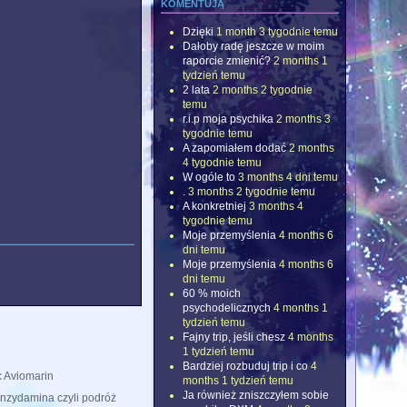
komentują
Dzięki
1 month 3 tygodnie temu
Dałoby radę jeszcze w moim
raporcie zmienić?
2 months 1
tydzień temu
2 lata
2 months 2 tygodnie
temu
r.i.p moja psychika
2 months 3
tygodnie temu
A zapomiałem dodać
2 months
4 tygodnie temu
W ogóle to
3 months 4 dni temu
.
3 months 2 tygodnie temu
A konkretniej
3 months 4
tygodnie temu
Moje przemyślenia
4 months 6
dni temu
Moje przemyślenia
4 months 6
dni temu
60 % moich
psychodelicznych
4 months 1
tydzień temu
Fajny trip, jeśli chesz
4 months
1 tydzień temu
Bardziej rozbuduj trip i co
4
 Aviomarin
months 1 tydzień temu
Ja również zniszczyłem sobie
ydamina czyli podróż