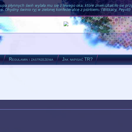
pa płynnych świń wylała mu się z lewego oka, które zniekształciło się pr
. Ohydny świnio ryj w zielonej konfederatce z piórkiem. (Witkacy, Peyotl)
?
Regulamin i zastrzeżenia
Jak napisać TR?