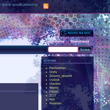
zy tym w sposób potworny.
Logowanie
Rejestracja
Szukaj
Formularz wyszukiwania
aktywni
PanSzaman
Gryby
Żelazny_aksamit
t.rydzyk
chacken
Wawoj
Filozof
2137
Abli
Rexelder