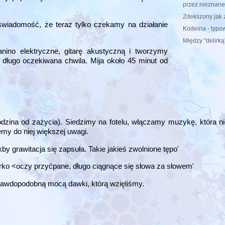
przez nieznane
Zdekszony jak 
świadomość, że teraz tylko czekamy na działanie
Kodeina - typo
Między "delirk
no elektryczne, gitarę akustyczną i tworzymy
 długo oczekiwana chwila. Mija około 45 minut od
odzina od zażycia). Siedzimy na fotelu, włączamy muzykę, która nie
y do niej większej uwagi.
Jakby grawitacja się zapsuła. Takie jakieś zwolnione tępo'
 piórko <oczy przyćpane, długo ciągnące się słowa za słowem'
 prawdopodobną mocą dawki, którą wzięliśmy.