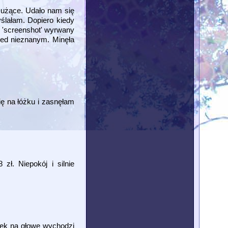
Nużące. Udało nam się
ślałam. Dopiero kiedy
y 'screenshot' wyrwany
rzed nieznanym. Minęła
ię na łóżku i zasnęłam
zł. Niepokój i silnie
etek na głowę wychodzi