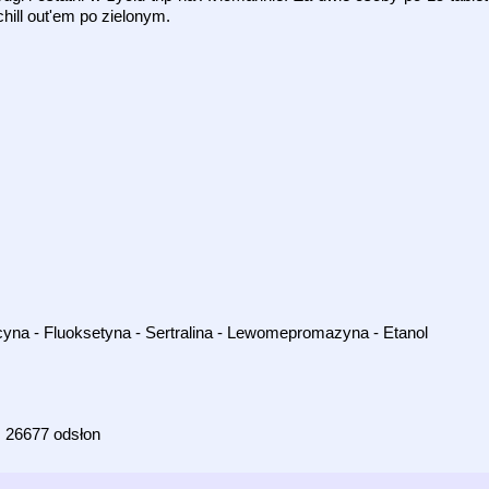
chill out'em po zielonym.
yna - Fluoksetyna - Sertralina - Lewomepromazyna - Etanol
26677 odsłon