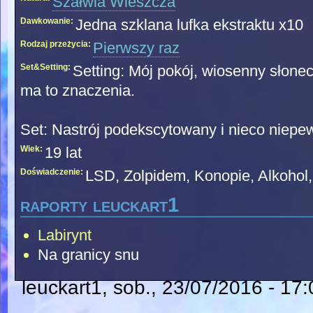
Szałwia Wieszcza
Dawkowanie:
Jedna szklana lufka ekstraktu x10
Rodzaj przeżycia:
Pierwszy raz
Set&Setting:
Setting: Mój pokój, wiosenny słonec
ma to znaczenia.
Set: Nastrój podekscytowany i nieco niepe
Wiek:
19 lat
Doświadczenie:
LSD, Zolpidem, Konopie, Alkohol
raporty leuckart1
Labirynt
Na granicy snu
leuckart1
, sob., 23/07/2016 - 17: