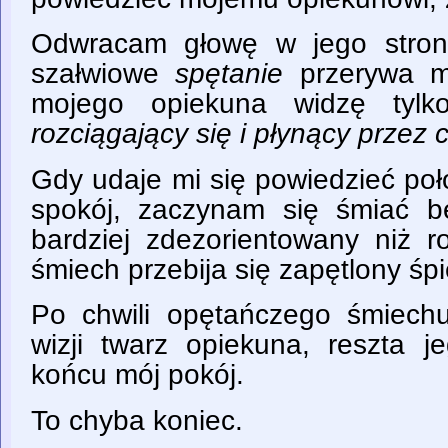
Odwracam głowę w jego stron
szałwiowe
spętanie
przerywa mi
mojego opiekuna widzę tylk
rozciągający się i płynący przez
Gdy udaje mi się powiedzieć poł
spokój, zaczynam się śmiać b
bardziej zdezorientowany niż r
śmiech przebija się zapętlony ś
Po chwili opętańczego śmiech
wizji twarz opiekuna, reszta j
końcu mój pokój.
To chyba koniec.