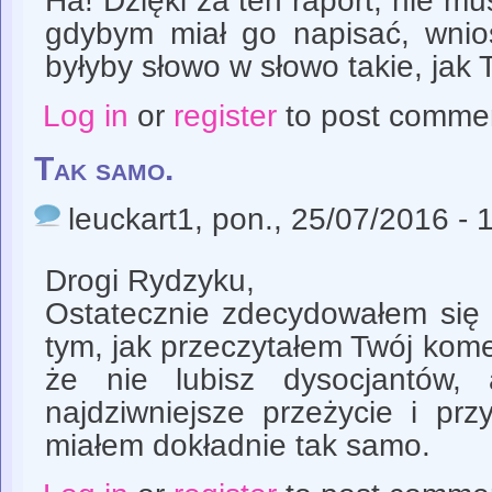
Ha! Dzięki za ten raport, nie m
gdybym miał go napisać, wnios
byłyby słowo w słowo takie, jak 
Log in
or
register
to post comme
Tak samo.
leuckart1
, pon., 25/07/2016 - 
Drogi Rydzyku,
Ostatecznie zdecydowałem się 
tym, jak przeczytałem Twój kome
że nie lubisz dysocjantów,
najdziwniejsze przeżycie i pr
miałem dokładnie tak samo.