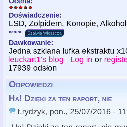
Ocena:
Doświadczenie:
LSD, Zolpidem, Konopie, Alkohol
natura:
Szałwia Wieszcza
Dawkowanie:
Jedna szklana lufka ekstraktu x1
leuckart1's blog
Log in
or
regist
17939 odsłon
Odpowiedzi
Ha! Dzięki za ten raport, nie
t.rydzyk
, pon., 25/07/2016 - 1