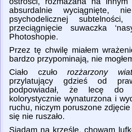
ostrości, rozmazana na innym 
absurdalnie wyciągnięte, 
psychodelicznej subtelności,
przeciągnięcie suwaczka ‘n
Photoshopie.
Przez tę chwilę miałem wrażeni
bardzo przypominają, nie mogłem
Ciało czuło
rozżarzony wia
przylatujący gdzieś od pra
podpowiadał, że lecę do 
kolorystycznie wynaturzona i wy
ruchu, niczym poruszone zdjęcie
się nie ruszało.
Siadam na krześle, chowam lufkę