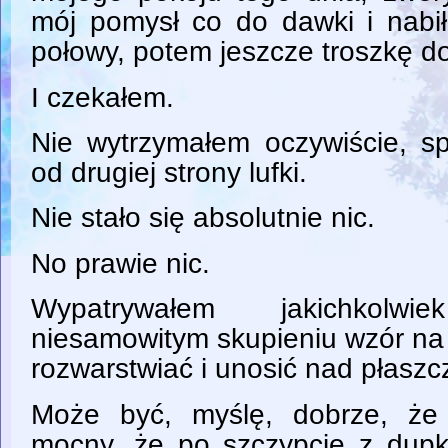
mój pomysł co do dawki i nabił
połowy, potem jeszcze troszkę d
I czekałem.
Nie wytrzymałem oczywiście, s
od drugiej strony lufki.
Nie stało się absolutnie nic.
No prawie nic.
Wypatrywałem jakichkolw
niesamowitym skupieniu wzór na 
rozwarstwiać i unosić nad płaszc
Może być, myślę, dobrze, że 
mocny, że po szczypcie z dupk