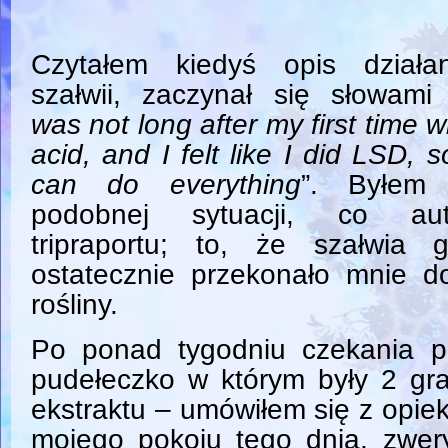
Czytałem kiedyś opis działan
szałwii, zaczynał się słowami
was not long after my first time w
acid, and I felt like I did LSD, s
can do everything
”. Byłem
podobnej sytuacji, co aut
tripraportu; to, że szałwia
ostatecznie przekonało mnie d
rośliny.
Po ponad tygodniu czekania p
pudełeczko w którym były 2 gra
ekstraktu – umówiłem się z opie
mojego pokoju tego dnia, zwer