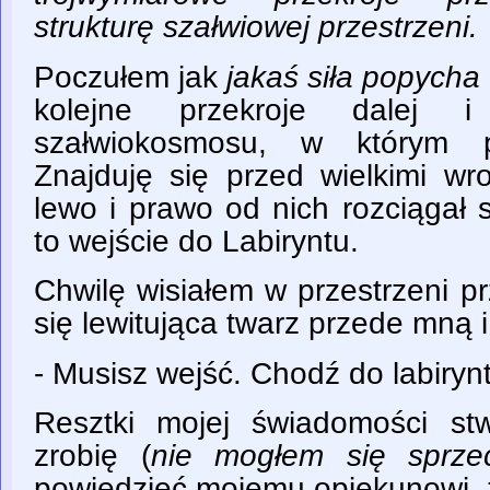
strukturę szałwiowej przestrzeni.
Poczułem jak
jakaś siła popycha 
kolejne przekroje dalej 
szałwiokosmosu, w którym p
Znajduję się przed wielkimi wr
lewo i prawo od nich rozciągał 
to wejście do Labiryntu.
Chwilę wisiałem w przestrzeni p
się lewitująca twarz przede mną i
- Musisz wejść. Chodź do labiryn
Resztki mojej świadomości stw
zrobię (
nie mogłem się sprzec
powiedzieć mojemu opiekunowi, 