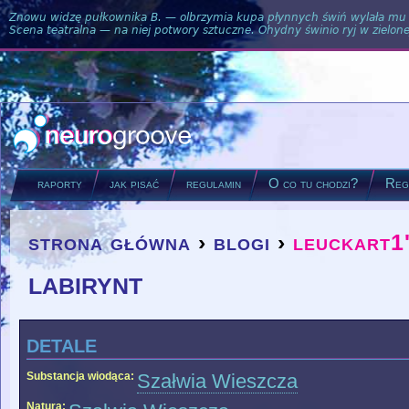
Znowu widzę pułkownika B. — olbrzymia kupa płynnych świń wylała mu si
Scena teatralna — na niej potwory sztuczne. Ohydny świnio ryj w zielone
raporty
jak pisać
regulamin
O co tu chodzi?
Regu
strona główna
›
blogi
›
leuckart1
you are here
labirynt
detale
Substancja wiodąca:
Szałwia Wieszcza
Natura: