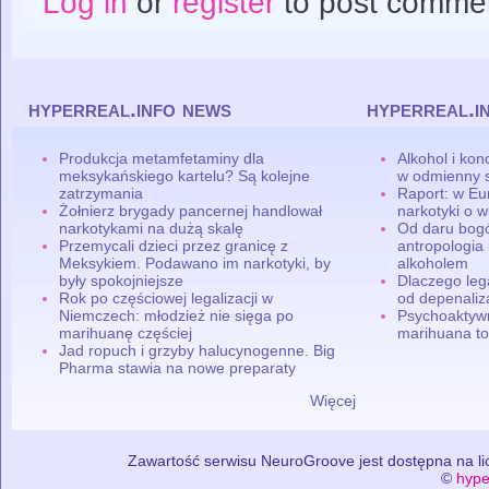
Log in
or
register
to post comme
hyperreal.info news
hyperreal.i
Produkcja metamfetaminy dla
Alkohol i ko
meksykańskiego kartelu? Są kolejne
w odmienny 
zatrzymania
Raport: w Eu
Żołnierz brygady pancernej handlował
narkotyki o w
narkotykami na dużą skalę
Od daru bogó
Przemycali dzieci przez granicę z
antropologia
Meksykiem. Podawano im narkotyki, by
alkoholem
były spokojniejsze
Dlaczego leg
Rok po częściowej legalizacji w
od depenaliza
Niemczech: młodzież nie sięga po
Psychoaktyw
marihuanę częściej
marihuana to
Jad ropuch i grzyby halucynogenne. Big
Pharma stawia na nowe preparaty
Więcej
Zawartość serwisu NeuroGroove jest dostępna na lic
©
hype