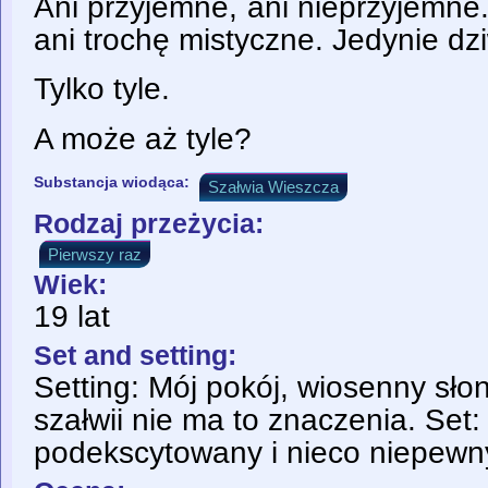
Ani przyjemne, ani nieprzyjemne.
ani trochę mistyczne. Jedynie dz
Tylko tyle.
A może aż tyle?
Substancja wiodąca:
Szałwia Wieszcza
Rodzaj przeżycia:
Pierwszy raz
Wiek:
19 lat
Set and setting:
Setting: Mój pokój, wiosenny sło
szałwii nie ma to znaczenia. Set:
podekscytowany i nieco niepewn