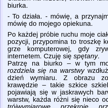
biurka.
- To działa. - mówię, a przynaj
mówię do mojego opiekuna.
Po każdej próbie ruchu moje cia
pozycji, przypomina to troszkę 
grze komputerowej, gdy zry
internetem. Czuję się
spętany
.
Patrzę na biurko – w tym mo
rozdziela się na warstwy
wzdłuż
dzień wymiaru. Z obrazu zo
krawędzie – takie szkice szki
pojawiają się w jaskrawych ba
warstw, każda różni się nieco o
trójwymiarowe przekroje pr