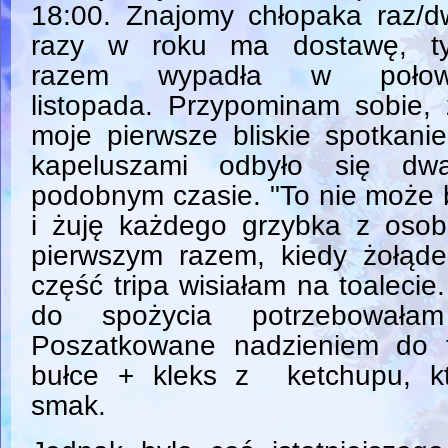
18:00. Znajomy chłopaka raz/d
razy w roku ma dostawę, t
razem wypadła w połow
listopada. Przypominam sobie,
moje pierwsze bliskie spotkani
kapeluszami odbyło się dw
podobnym czasie. "To nie może 
i żuję każdego grzybka z osob
pierwszym razem, kiedy żołądek
część tripa wisiałam na toalecie
do spożycia potrzebowałam 
Poszatkowane nadzieniem do 
bułce + kleks z ketchupu, kt
smak.