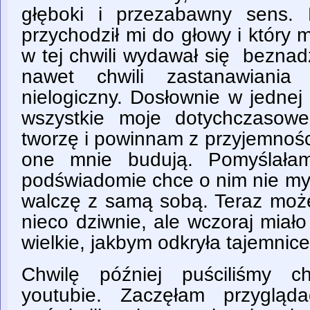
głęboki i przezabawny sens. 
przychodził mi do głowy i który
w tej chwili wydawał się beznadz
nawet chwili zastanawian
nielogiczny. Dosłownie w jednej
wszystkie moje dotychczasow
tworzę i powinnam z przyjemnośc
one mnie budują. Pomyślała
podświadomie chce o nim nie myś
walczę z samą sobą. Teraz może
nieco dziwnie, ale wczoraj miał
wielkie, jakbym odkryła tajemnice
Chwilę później puściliśmy c
youtubie. Zaczęłam przygląda