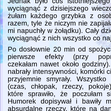
Jednak było coś istotniejsze
wyciągnąć z dzisiejszego wieczo
żułam każdego grzybka z oso
razem, tyle że niczym nie zapija
mi napuchły w żołądku). Cały dzi
wyciągnąć z nich wszystko co na
Po dosłownie 20 min od spoży
pierwsze efekty (przy popr
czekałam nawet około godziny). 
nabrały intensywności, komórki ci
przyjemnie smyrały. Wszystko
(czas, chłopak, rzeczy, pokoje
które sprawiło, że poczułam s
Humorek dopisywał i bawiły m
absurdalne rzeczy, które na da