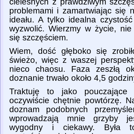
cielesnych z prawdziwym szczęś
problemami i zamartwiając się 
ideału. A tylko idealna czystoś
wyzwolić. Wierzmy w życie, nie
się szczęściem.
Wiem, dość głęboko się zrobi
świeżo, więc z waszej perspek
nieco chaosu. Faza zeszłą ok
doznanie trwało około 4,5 godzin
Traktuję to jako pouczające 
oczywiście chętnie powtórzę. N
doznam podobnych przemyśleń
wprowadzają mnie grzyby je
wygodny i ciekawy. Była 