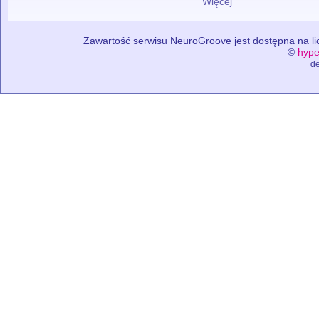
Więcej
Zawartość serwisu NeuroGroove jest dostępna na lic
©
hype
de