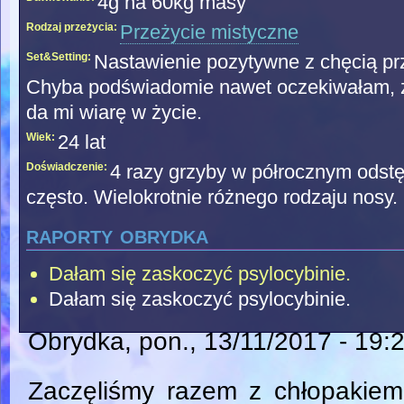
4g na 60kg masy
Rodzaj przeżycia:
Przeżycie mistyczne
Set&Setting:
Nastawienie pozytywne z chęcią p
Chyba podświadomie nawet oczekiwałam, ż
da mi wiarę w życie.
Wiek:
24 lat
Doświadczenie:
4 razy grzyby w półrocznym odstę
często. Wielokrotnie różnego rodzaju nosy. R
raporty obrydka
Dałam się zaskoczyć psylocybinie.
Dałam się zaskoczyć psylocybinie.
Obrydka
, pon., 13/11/2017 - 19:
Zaczęliśmy razem z chłopakiem