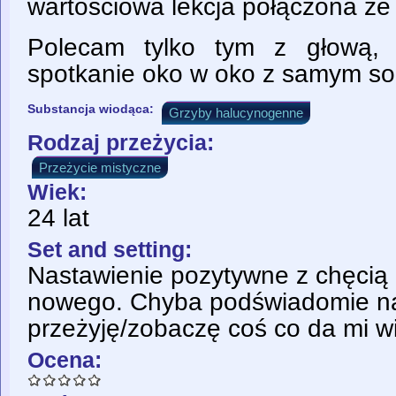
wartościowa lekcja połączona z
Polecam tylko tym z głową, 
spotkanie oko w oko z samym so
Substancja wiodąca:
Grzyby halucynogenne
Rodzaj przeżycia:
Przeżycie mistyczne
Wiek:
24 lat
Set and setting:
Nastawienie pozytywne z chęcią
nowego. Chyba podświadomie na
przeżyję/zobaczę coś co da mi wi
Ocena: