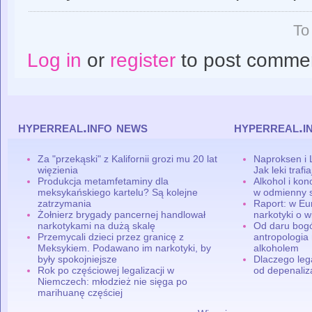
To
Log in
or
register
to post comme
hyperreal.info news
hyperreal.i
Za "przekąski" z Kalifornii grozi mu 20 lat
Naproksen i 
więzienia
Jak leki traf
Produkcja metamfetaminy dla
Alkohol i ko
meksykańskiego kartelu? Są kolejne
w odmienny 
zatrzymania
Raport: w Eu
Żołnierz brygady pancernej handlował
narkotyki o w
narkotykami na dużą skalę
Od daru bogó
Przemycali dzieci przez granicę z
antropologia
Meksykiem. Podawano im narkotyki, by
alkoholem
były spokojniejsze
Dlaczego leg
Rok po częściowej legalizacji w
od depenaliza
Niemczech: młodzież nie sięga po
marihuanę częściej