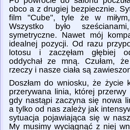
Po powrocie do salonu poczuła
obco a z drugiej bezpiecznie. S
film "Cube", tyle że w miłym
Wszystko było sześcianami,
symetryczne. Nawet mój kompa
idealnej pozycji. Od razu przyp
lotosu i zaczęłam głębiej o
oddychał ze mną. Czułam, że 
rzeczy i nasze ciała są zawieszo
Doszłam do wniosku, że życie k
przerywana linia, której przerwy
gdy nastąpi zaczyna się nowa lin
a tylko od nas zależy jak inten
sytuacja pojawiająca się w nasz
My musimy wyciągnąć z niej wni