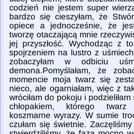
codzień nie jestem super wierz
bardzo się cieszyłam, że Stw
opiece a jednocześnie, że je
tworzę otaczającą mnie rzeczywi
jej przyszłość. Wychodząc z to
spojrzeniem na lustro z uśmiec
zobaczyłam w odbiciu uśm
demona.Pomyślałam, że zoba
momencie moja twarz się zestar
nieco, ale ogarniałam, więc z 
wróciłam do pokoju i podzieliłam
chłopakiem, którego twarz 
koszmarne wyrazy. W sumie troc
czułam się świetnie. Zaczęliśm
stwierdziliśmy, że faza mocno w