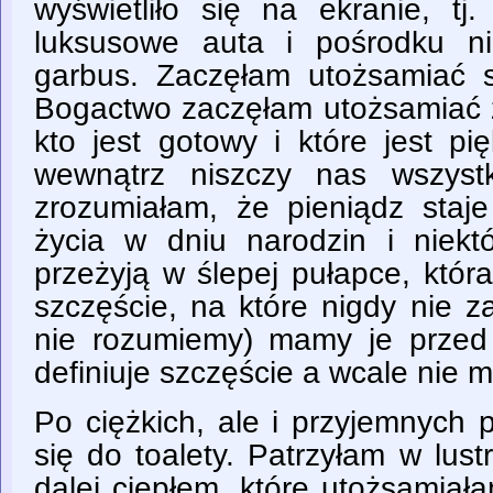
wyświetliło się na ekranie, tj
luksusowe auta i pośrodku ni
garbus. Zaczęłam utożsamiać 
Bogactwo zaczęłam utożsamiać z
kto jest gotowy i które jest p
wewnątrz niszczy nas wszystk
zrozumiałam, że pieniądz sta
życia w dniu narodzin i niekt
przeżyją w ślepej pułapce, któr
szczęście, na które nigdy nie z
nie rozumiemy) mamy je przed
definiuje szczęście a wcale nie m
Po ciężkich, ale i przyjemnych
się do toalety. Patrzyłam w lus
dalej ciepłem, które utożsamiał