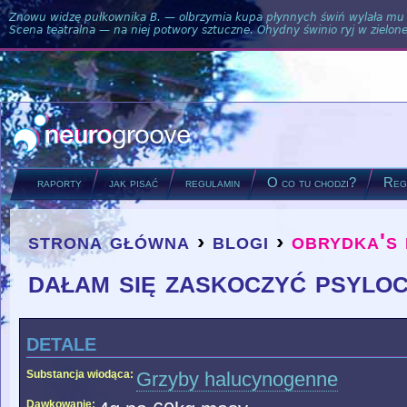
Znowu widzę pułkownika B. — olbrzymia kupa płynnych świń wylała mu si
Scena teatralna — na niej potwory sztuczne. Ohydny świnio ryj w zielone
raporty
jak pisać
regulamin
O co tu chodzi?
Regu
strona główna
›
blogi
›
obrydka's
you are here
dałam się zaskoczyć psyloc
detale
Substancja wiodąca:
Grzyby halucynogenne
Dawkowanie: