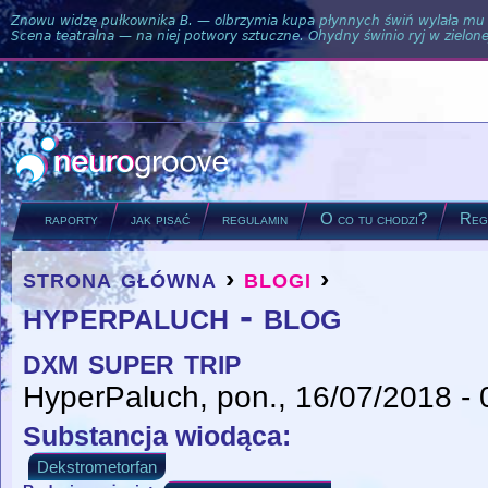
Znowu widzę pułkownika B. — olbrzymia kupa płynnych świń wylała mu si
Scena teatralna — na niej potwory sztuczne. Ohydny świnio ryj w zielone
raporty
jak pisać
regulamin
O co tu chodzi?
Regu
strona główna
›
blogi
›
you are here
hyperpaluch - blog
dxm super trip
HyperPaluch
, pon., 16/07/2018 -
Substancja wiodąca:
Dekstrometorfan