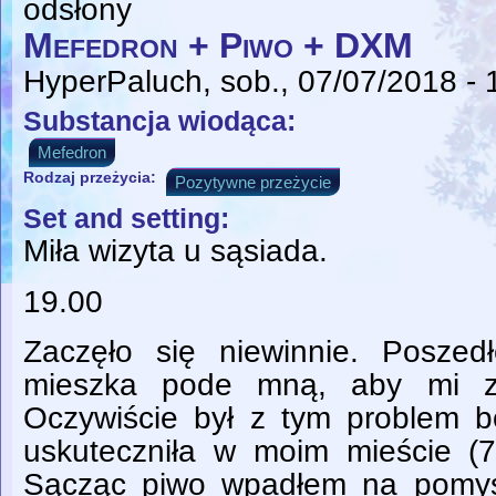
odsłony
Mefedron + Piwo + DXM
HyperPaluch
, sob., 07/07/2018 - 
Substancja wiodąca:
Mefedron
Rodzaj przeżycia:
Pozytywne przeżycie
Set and setting:
Miła wizyta u sąsiada.
19.00
Zaczęło się niewinnie. Poszed
mieszka pode mną, aby mi zał
Oczywiście był z tym problem bo
uskuteczniła w moim mieście (7
Sącząc piwo wpadłem na pomys