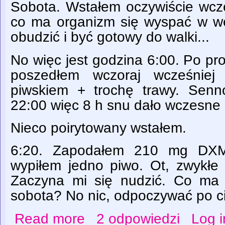
Sobota. Wstałem oczywiście wcze
co ma organizm się wyspać w w
obudzić i być gotowy do walki...
No więc jest godzina 6:00. Po pr
poszedłem wczoraj wcześniej
piwskiem + trochę trawy. Senn
22:00 więc 8 h snu dało wczesne
Nieco poirytowany wstałem.
6:20. Zapodałem 210 mg DXM 
wypiłem jedno piwo. Ot, zwykłe 
Zaczyna mi się nudzić. Co ma c
sobota? No nic, odpoczywać po ci
Read more
2 odpowiedzi
Log i
about Mieszanina THX, DXM, kody i alko.