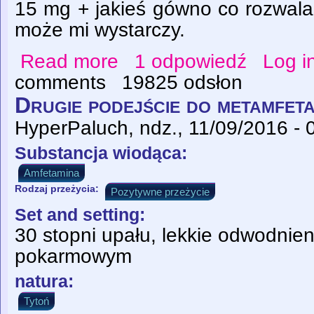
15 mg + jakieś gówno co rozwala 
może mi wystarczy.
Read more
1 odpowiedź
Log i
about Kodeina - błoga samotność z sensa
comments
19825 odsłon
Drugie podejście do metamfet
HyperPaluch
, ndz., 11/09/2016 - 
Substancja wiodąca:
Amfetamina
Rodzaj przeżycia:
Pozytywne przeżycie
Set and setting:
30 stopni upału, lekkie odwodnien
pokarmowym
natura:
Tytoń