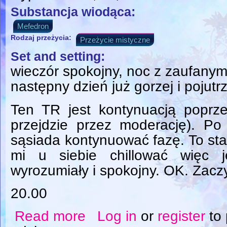
Substancja wiodąca:
Mefedron
Rodzaj przeżycia:
Przeżycie mistyczne
Set and setting:
wieczór spokojny, noc z zaufanym
następny dzień już gorzej i pojut
Ten TR jest kontynuacją poprze
przejdzie przez moderację). Po
sąsiada kontynuować fazę. To sta
mi u siebie chillować więc 
wyrozumiały i spokojny. OK. Zac
20.00
Read more
Log in
or
register
to
about Mefedron + DXM + THC ciąg dalszy