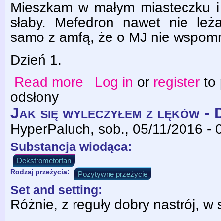
Mieszkam w małym miasteczku i t
słaby. Mefedron nawet nie leż
samo z amfą, że o MJ nie wspomn
Dzień 1.
Read more
Log in
or
register
to
about Pseudoefedryna to wróżka
odsłony
Jak się wyleczyłem z lęków 
HyperPaluch
, sob., 05/11/2016 - 
Substancja wiodąca:
Dekstrometorfan
Rodzaj przeżycia:
Pozytywne przeżycie
Set and setting:
Różnie, z reguły dobry nastrój, w