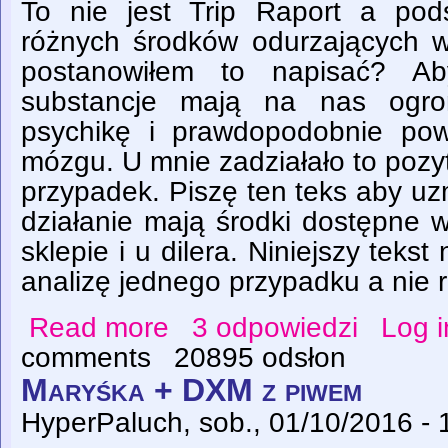
To nie jest Trip Raport a po
różnych środków odurzających w
postanowiłem to napisać? Ab
substancje mają na nas ogro
psychikę i prawdopodobnie po
mózgu. U mnie zadziałało to pozy
przypadek. Piszę ten teks aby uz
działanie mają środki dostępne 
sklepie i u dilera. Niniejszy teks
analizę jednego przypadku a nie r
Read more
3 odpowiedzi
Log i
about Jak się wyleczyłem z lęków - DXM
comments
20895 odsłon
Maryśka + DXM z piwem
HyperPaluch
, sob., 01/10/2016 - 