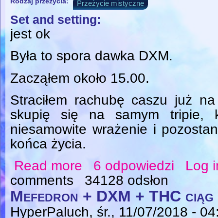
Rodzaj przeżycia:
Przeżycie mistyczne
Set and setting:
jest ok
Była to spora dawka DXM.
Zacząłem około 15.00.
Straciłem rachubę caszu już n
skupię się na samym tripie, 
niesamowite wrażenie i pozosta
końca życia.
Read more
6 odpowiedzi
Log i
about dxm super trip
comments
34128 odsłon
Mefedron + DXM + THC ciąg 
HyperPaluch
, śr., 11/07/2018 - 04