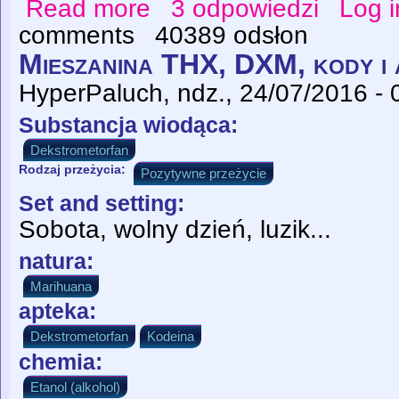
Read more
3 odpowiedzi
Log i
about Drugie podejście do metamfetaminy
comments
40389 odsłon
Mieszanina THX, DXM, kody i 
HyperPaluch
, ndz., 24/07/2016 - 
Substancja wiodąca:
Dekstrometorfan
Rodzaj przeżycia:
Pozytywne przeżycie
Set and setting:
Sobota, wolny dzień, luzik...
natura:
Marihuana
apteka:
Dekstrometorfan
Kodeina
chemia:
Etanol (alkohol)