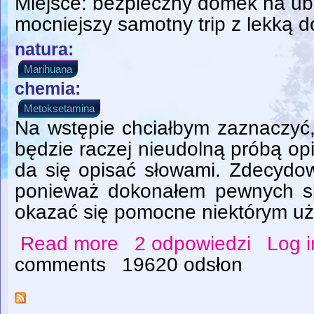
Miejsce: bezpieczny domek na ub
mocniejszy samotny trip z lekką 
natura:
Marihuana
chemia:
Metoksetamina
Na wstępie chciałbym zaznaczyć, 
będzie raczej nieudolną próbą op
da się opisać słowami. Zdecydow
ponieważ dokonałem pewnych s
okazać się pomocne niektórym u
Read more
2 odpowiedzi
Log i
about Godzina wieczności
comments
19620 odsłon