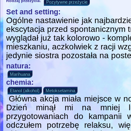
Rodzaj przeżycia:
Pozytywne przeżycie
Set and setting:
Ogólne nastawienie jak najbardzi
ekscytacja przed spontanicznym tr
wyglądał już tak kolorowo - kom
mieszkaniu, aczkolwiek z racji wz
jedynie siostra pozostała na post
natura:
Marihuana
chemia:
Etanol (alkohol)
Metoksetamina
Główna akcja miała miejsce w no
Dzień minął mi na mniej l
przygotowaniach do kampanii 
odczułem potrzebę relaksu, wię