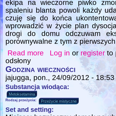
ekipa na wieczorne piwko zmo
spaleniu blanta powoli każdy ud
czuję się do końca ukontentow
wprowadzić w życie plan dysocja
drogi do domu odczuwam eksc
porównywalne z tym z pierwszych 
Read more
Log in
or
register
to
about Muzyką jestem
odsłony
Godzina wieczności
jajugga
, pon., 24/09/2012 - 18:53
Substancja wiodąca:
Metoksetamina
Rodzaj przeżycia:
Przeżycie mistyczne
Set and setting: