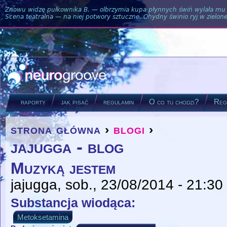
Znowu widzę pułkownika B. — olbrzymia kupa płynnych świń wylała mu si
Scena teatralna — na niej potwory sztuczne. Ohydny świnio ryj w zielone
raporty
jak pisać
regulamin
O co tu chodzi?
Regu
strona główna
›
blogi
›
you are here
jajugga - blog
Muzyką jestem
jajugga
, sob., 23/08/2014 - 21:30
Substancja wiodąca:
Metoksetamina