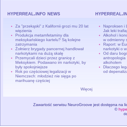
hyperreal.info news
hyperreal.i
Za "przekąski" z Kalifornii grozi mu 20 lat
Naproksen i 
więzienia
Jak leki traf
Produkcja metamfetaminy dla
Alkohol i ko
meksykańskiego kartelu? Są kolejne
w odmienny 
zatrzymania
Raport: w Eu
Żołnierz brygady pancernej handlował
narkotyki o w
narkotykami na dużą skalę
Od daru bogó
Przemycali dzieci przez granicę z
antropologia
Meksykiem. Podawano im narkotyki, by
alkoholem
były spokojniejsze
Dlaczego leg
Rok po częściowej legalizacji w
od depenaliza
Niemczech: młodzież nie sięga po
marihuanę częściej
Więcej
Zawartość serwisu NeuroGroove jest dostępna na lic
©
hype
de