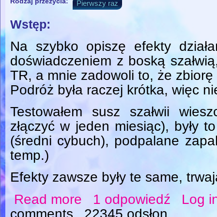
Rodzaj przeżycia:
Pierwszy raz
Wstęp:
Na szybko opiszę efekty działa
doświadczeniem z boską szałwią, 
TR, a mnie zadowoli to, że zbiorę
Podróż była raczej krótka, więc ni
Testowałem susz szałwii wiesz
złączyć w jeden miesiąc), były to
(średni cybuch), podpalane zapa
temp.)
Efekty zawsze były te same, trwaj
Read more
1 odpowiedź
Log i
about Salvia Divinorum - odległy cel
comments
22345 odsłon