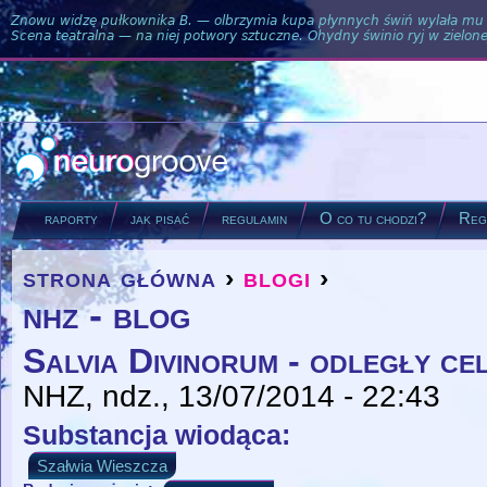
Znowu widzę pułkownika B. — olbrzymia kupa płynnych świń wylała mu si
Scena teatralna — na niej potwory sztuczne. Ohydny świnio ryj w zielone
raporty
jak pisać
regulamin
O co tu chodzi?
Regu
strona główna
›
blogi
›
you are here
nhz - blog
Salvia Divinorum - odległy ce
NHZ
, ndz., 13/07/2014 - 22:43
Substancja wiodąca:
Szałwia Wieszcza