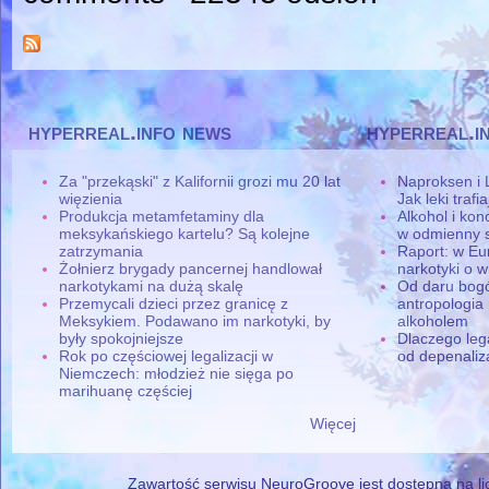
hyperreal.info news
hyperreal.i
Za "przekąski" z Kalifornii grozi mu 20 lat
Naproksen i 
więzienia
Jak leki traf
Produkcja metamfetaminy dla
Alkohol i ko
meksykańskiego kartelu? Są kolejne
w odmienny 
zatrzymania
Raport: w Eu
Żołnierz brygady pancernej handlował
narkotyki o w
narkotykami na dużą skalę
Od daru bogó
Przemycali dzieci przez granicę z
antropologia
Meksykiem. Podawano im narkotyki, by
alkoholem
były spokojniejsze
Dlaczego leg
Rok po częściowej legalizacji w
od depenaliza
Niemczech: młodzież nie sięga po
marihuanę częściej
Więcej
Zawartość serwisu NeuroGroove jest dostępna na lic