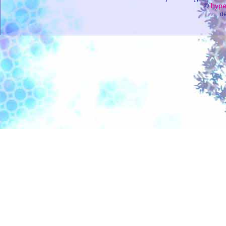
©
hype
de