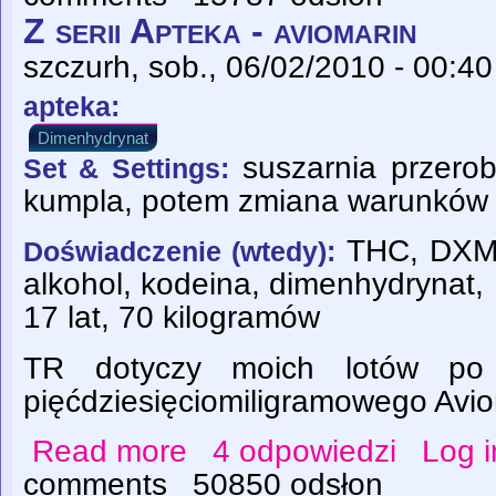
Z serii Apteka - aviomarin
szczurh
, sob., 06/02/2010 - 00:40
apteka:
Dimenhydrynat
suszarnia przerob
Set & Settings:
kumpla, potem zmiana warunków
THC, DXM, 
Doświadczenie (wtedy):
alkohol, kodeina, dimenhydrynat,
17 lat, 70 kilogramów
TR dotyczy moich lotów po 
pięćdziesięciomiligramowego Avi
Read more
4 odpowiedzi
Log i
about Z serii Apteka - aviomarin
comments
50850 odsłon