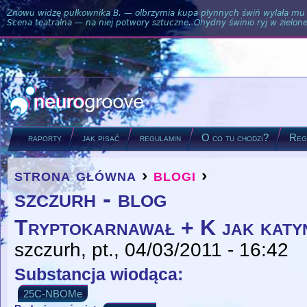
Znowu widzę pułkownika B. — olbrzymia kupa płynnych świń wylała mu si
Scena teatralna — na niej potwory sztuczne. Ohydny świnio ryj w zielone
raporty
jak pisać
regulamin
O co tu chodzi?
Regu
strona główna
›
blogi
›
you are here
szczurh - blog
Tryptokarnawał + K jak katy
szczurh
, pt., 04/03/2011 - 16:42
Substancja wiodąca:
25C-NBOMe