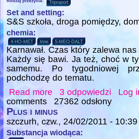
Rodzaj przeżycia:
Tripraport
Set and setting:
S&S szkoła, droga pomiędzy, do
chemia:
4-HO-MET
Inne
5-MEO-DALT
Karnawał. Czas który zalewa nas
Każdy się bawi. Ja też, choć w t
samemu. Po tygodniowej prz
podchodzę do tematu.
Read more
3 odpowiedzi
Log i
about Tryptokarnawał + K jak katynon
comments
27362 odsłony
Plus i minus
szczurh
, czw., 24/02/2011 - 10:39
Substancja wiodąca: