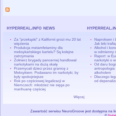
hyperreal.info news
hyperreal.i
Za "przekąski" z Kalifornii grozi mu 20 lat
Naproksen i 
więzienia
Jak leki traf
Produkcja metamfetaminy dla
Alkohol i ko
meksykańskiego kartelu? Są kolejne
w odmienny 
zatrzymania
Raport: w Eu
Żołnierz brygady pancernej handlował
narkotyki o w
narkotykami na dużą skalę
Od daru bogó
Przemycali dzieci przez granicę z
antropologia
Meksykiem. Podawano im narkotyki, by
alkoholem
były spokojniejsze
Dlaczego leg
Rok po częściowej legalizacji w
od depenaliza
Niemczech: młodzież nie sięga po
marihuanę częściej
Więcej
Zawartość serwisu NeuroGroove jest dostępna na lic
©
hype