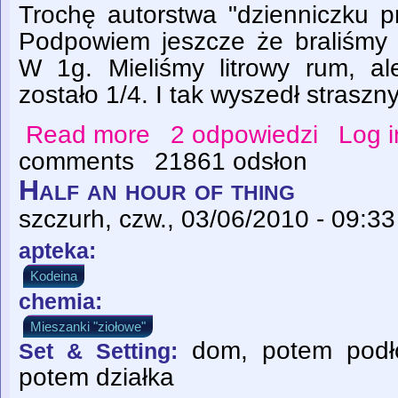
Trochę autorstwa "dzienniczku p
Podpowiem jeszcze że braliśmy 
W 1g. Mieliśmy litrowy rum, al
zostało 1/4. I tak wyszedł straszny
Read more
2 odpowiedzi
Log i
about Świat widziany przez butelkę rumu
comments
21861 odsłon
Half an hour of thing
szczurh
, czw., 03/06/2010 - 09:33
apteka:
Kodeina
chemia:
Mieszanki "ziołowe"
dom, potem podł
Set & Setting:
potem działka