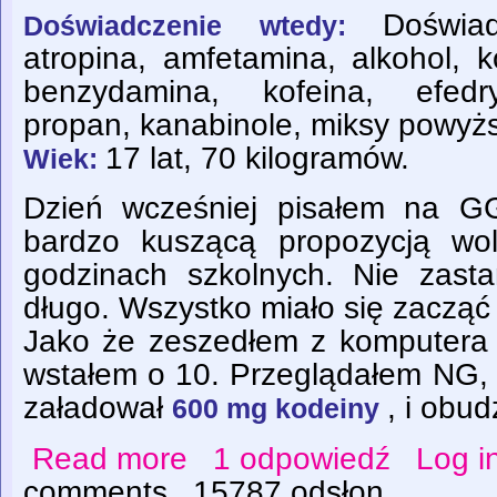
Doświa
Doświadczenie wtedy:
atropina, amfetamina, alkohol, 
benzydamina, kofeina, efedr
propan, kanabinole, miksy powyż
17 lat, 70 kilogramów.
Wiek:
Dzień wcześniej pisałem na G
bardzo kuszącą propozycją wo
godzinach szkolnych. Nie zast
długo. Wszystko miało się zacząć 
Jako że zeszedłem z komputera 
wstałem o 10. Przeglądałem NG, 
załadował
, i obud
600 mg kodeiny
Read more
1 odpowiedź
Log i
about Half an hour of thing
comments
15787 odsłon