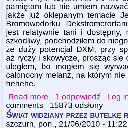
pamiętam lub nie umiem nazwać
jakże już oklepanym temacie Je
Bromowodorku Dekstrometorfan
jest relatywnie tani i dostępny
szkodliwy, podchodziłem do nieg
że duży potencjał DXM, przy sp
aż ryczy i skowycze, prosząc się 
uległem, bo mogłem się wyrwa
całonocny melanż, na którym nie 
hehehe.
Read more
1 odpowiedź
Log i
about Role się odwróciły - ja i stary przyjac
comments
15873 odsłony
Świat widziany przez butelkę 
szczurh
, pon., 21/06/2010 - 11:22