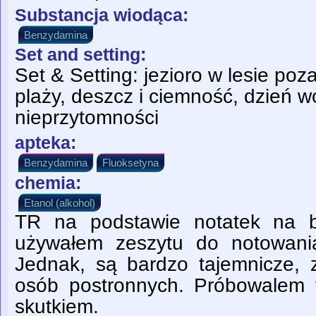
Substancja wiodąca:
Benzydamina
Set and setting:
Set & Setting: jezioro w lesie po
plaży, deszcz i ciemność, dzień w
nieprzytomności
apteka:
Benzydamina
Fluoksetyna
chemia:
Etanol (alkohol)
TR na podstawie notatek na b
używałem zeszytu do notowania
Jednak, są bardzo tajemnicze, 
osób postronnych. Próbowalem 
skutkiem.