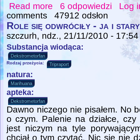
Read more
6 odpowiedzi
Log i
about Plus i minus
comments
47912 odsłon
Role się odwróciły - ja i star
szczurh
, ndz., 21/11/2010 - 17:54
Substancja wiodąca:
Dekstrometorfan
Rodzaj przeżycia:
Tripraport
natura:
Marihuana
apteka:
Dekstrometorfan
Dawno niczego nie pisałem. No b
o czym. Palenie na działce, czy
jest niczym na tyle porywający
chciał o tym czytać. Nic się nie d