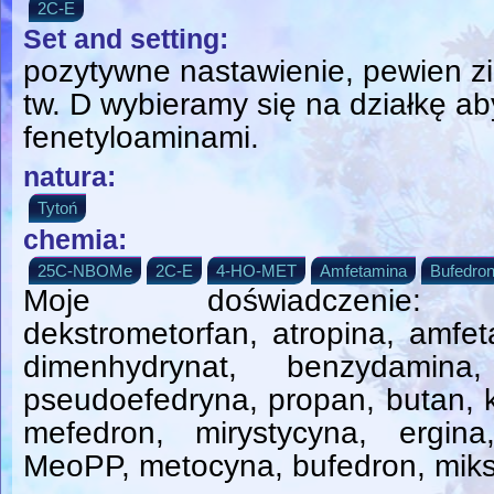
2C-E
Set and setting:
pozytywne nastawienie, pewien zi
tw. D wybieramy się na działkę ab
fenetyloaminami.
natura:
Tytoń
chemia:
25C-NBOMe
2C-E
4-HO-MET
Amfetamina
Bufedro
Moje doświadczenie: tet
dekstrometorfan, atropina, amfet
dimenhydrynat, benzydamina,
pseudoefedryna, propan, butan, k
mefedron, mirystycyna, ergi
MeoPP, metocyna, bufedron, mik