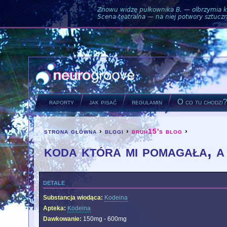
Znowu widzę pułkownika B. — olbrzymia ku
Scena teatralna — na niej potwory sztuczne
raporty
jak pisać
regulamin
O co tu chodzi
strona główna
›
blogi
›
bruh15's blog
›
you are here
koda która mi pomagała, a 
detale
Substancja wiodąca:
Kodeina
Apteka:
Kodeina
Dawkowanie:
150mg - 600mg