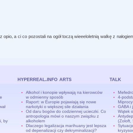
 opio, a ci co pozostali na ogół toczą wieeeloletnią walkę z nałogie
hyperreal.info arts
talk
Alkohol i konopie wpływają na kierowców
Mefedro
ne
w odmienny sposób
4-podst
Raport: w Europie pojawiają się nowe
Miproc
wał
narkotyki o większej sile działania
GABA i 
Od daru bogów do codziennej ucieczki. Co
Wątek o
antropologia mówi o naszym związku z
Antydep
, by
alkoholem
(Zoloft,
Dlaczego legalizacja marihuany jest lepsza
Sytuacj
od depenalizacji czy dekryminalizacji?
kryzyso