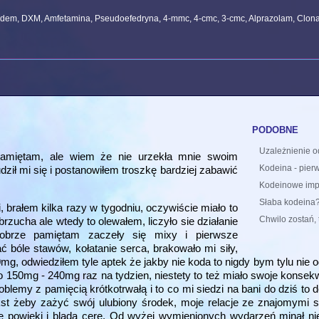
idem, DXM, Amfetamina, Pseudoefedryna, 4-mmc, 4-cmc, 3-cmc, Alprazolam, Clo
podobne
Uzależnienie o
 pamiętam, ale wiem że nie urzekła mnie swoim
Kodeina - pierw
ził mi się i postanowiłem troszkę bardziej zabawić
Kodeinowe imp
Słaba kodeina
, brałem kilka razy w tygodniu, oczywiście miało to
Chwilo zostań, 
zucha ale wtedy to olewałem, liczyło sie działanie
dobrze pamiętam zaczeły się mixy i pierwsze
 bóle stawów, kołatanie serca, brakowało mi siły,
g, odwiedziłem tyle aptek że jakby nie koda to nigdy bym tylu nie 
o 150mg - 240mg raz na tydzien, niestety to też miało swoje konse
lemy z pamięcią krótkotrwałą i to co mi siedzi na bani do dziś to de
st żeby zażyć swój ulubiony środek, moje relacje ze znajomymi si
 powieki i bladą cere. Od wyżej wymienionych wydarzeń minął nie