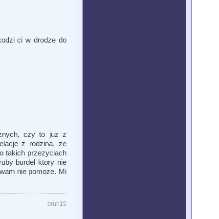
kodzi ci w drodze do
oznych, czy to juz z
lacje z rodzina, ze
o takich przezyciach
ruby burdel ktory nie
kt wam nie pomoze. Mi
bruh15