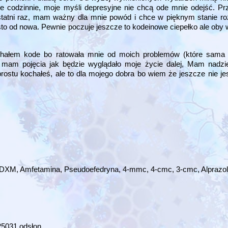
ie codzinnie, moje myśli depresyjne nie chcą ode mnie odejść. P
statni raz, mam ważny dla mnie powód i chce w pięknym stanie ro
to od nowa. Pewnie poczuje jeszcze to kodeinowe ciepełko ale oby w 
ochałem kode bo ratowała mnie od moich problemów (które sama 
e mam pojęcia jak będzie wyglądało moje życie dalej, Mam nadzi
prostu kochałeś, ale to dla mojego dobra bo wiem że jeszcze nie je
, DXM, Amfetamina, Pseudoefedryna, 4-mmc, 4-cmc, 3-cmc, Alpraz
25031 odsłon