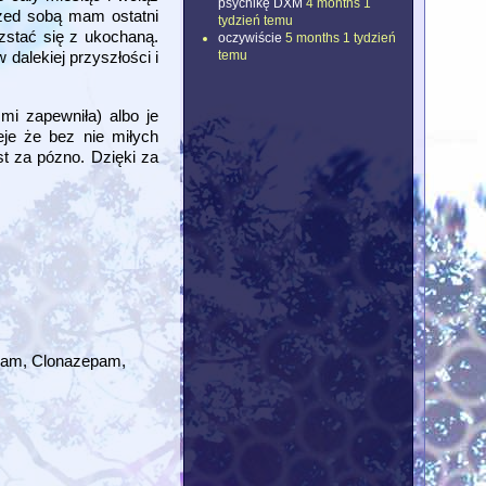
psychikę DXM
4 months 1
rzed sobą mam ostatni
tydzień temu
zstać się z ukochaną.
oczywiście
5 months 1 tydzień
temu
dalekiej przyszłości i
mi zapewniła) albo je
eje że bez nie miłych
st za pózno. Dzięki za
olam, Clonazepam,