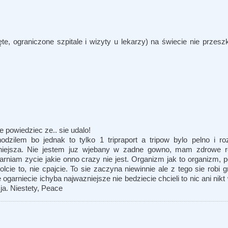
e, ograniczone szpitale i wizyty u lekarzy) na świecie nie przesz
e powiedziec ze.. sie udalo!
dzilem bo jednak to tylko 1 tripraport a tripow bylo pelno i r
niejsza. Nie jestem juz wjebany w zadne gowno, mam zdrowe re
rniam zycie jakie onno crazy nie jest. Organizm jak to organizm, p
cie to, nie cpajcie. To sie zaczyna niewinnie ale z tego sie robi g
e ogarniecie ichyba najwazniejsze nie bedziecie chcieli to nic ani ni
 ja. Niestety, Peace