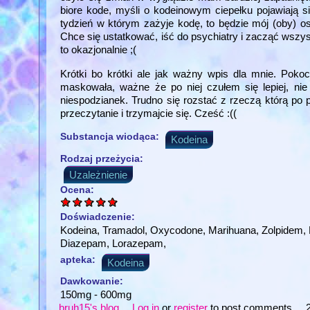
biore kode, myśli o kodeinowym ciepełku pojawiają s
tydzień w którym zażyje kodę, to będzie mój (oby) o
Chce się ustatkować, iść do psychiatry i zacząć wszys
to okazjonalnie ;(
Krótki bo krótki ale jak ważny wpis dla mnie. Pok
maskowała, ważne że po niej czułem się lepiej, ni
niespodzianek. Trudno się rozstać z rzeczą którą po 
przeczytanie i trzymajcie się. Cześć :((
Substancja wiodąca:
Kodeina
Rodzaj przeżycia:
Uzależnienie
Ocena:
Doświadczenie:
Kodeina, Tramadol, Oxycodone, Marihuana, Zolpidem
Diazepam, Lorazepam,
apteka:
Kodeina
Dawkowanie:
150mg - 600mg
bruh15's blog
Log in
or
register
to post comments