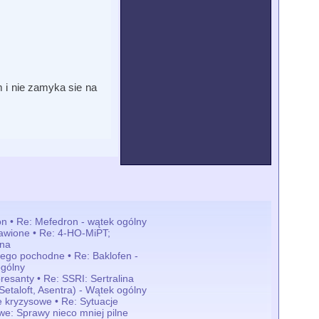
m i nie zamyka sie na
n • Re: Mefedron - wątek ogólny
awione • Re: 4-HO-MiPT;
yna
jego pochodne • Re: Baklofen -
gólny
resanty • Re: SSRI: Sertralina
 Setaloft, Asentra) - Wątek ogólny
e kryzysowe • Re: Sytuacje
we: Sprawy nieco mniej pilne