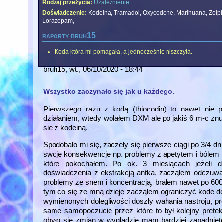
Rodzaj przeżycia:
Uzależnienie
Doświadczenie:
Kodeina, Tramadol, Oxycodone, Marihuana, Zolp
Lorazepam,
raporty bruh15
Koda która mi pomagała, a jednocześnie niszczyła.
bruh15
, wt., 06/10/2020 - 18:44
Wszystko zaczynało się jak u każdego.
Pierwszego razu z kodą (thiocodin) to nawet nie
działaniem, wtedy wolałem DXM ale po jakiś 6 m-c znud
sie z kodeiną.
Spodobało mi się, zaczeły się pierwsze ciągi po 3/4 dni
swoje konsekwencje np. problemy z apetytem i bólem br
które pokochałem. Po ok. 3 miesiącach jeżeli 
doświadczenia z ekstrakcją antka, zacząłem odczuwać
problemy ze snem i koncentracją, brałem nawet po 600m
tym co się ze mną dzieje zacząłem ograniczyć kode d
wymienonych dolegliwości doszły wahania nastroju, prob
same samopoczucie przez które to był kolejny pretek
obyło się zmian w wyglądzie mam bardziej zapadnięte