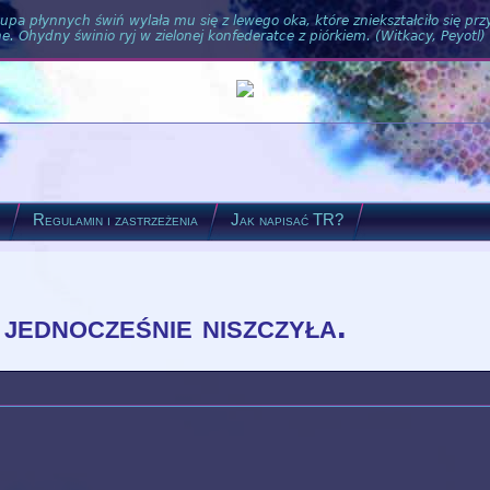
pa płynnych świń wylała mu się z lewego oka, które zniekształciło się pr
. Ohydny świnio ryj w zielonej konfederatce z piórkiem. (Witkacy, Peyotl)
?
Regulamin i zastrzeżenia
Jak napisać TR?
jednocześnie niszczyła.