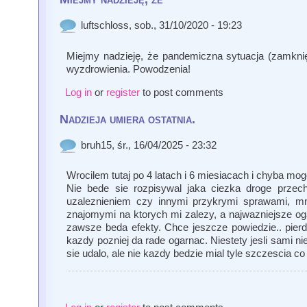
luftschloss
, sob., 31/10/2020 - 19:23
Miejmy nadzieję, że pandemiczna sytuacja (zamknięt
wyzdrowienia. Powodzenia!
Log in
or
register
to post comments
Nadzieja umiera ostatnia.
bruh15
, śr., 16/04/2025 - 23:32
Wrocilem tutaj po 4 latach i 6 miesiacach i chyba mog
Nie bede sie rozpisywal jaka ciezka droge przecho
uzaleznieniem czy innymi przykrymi sprawami, m
znajomymi na ktorych mi zalezy, a najwazniejsze oga
zawsze beda efekty. Chce jeszcze powiedzie.. pierdol
kazdy pozniej da rade ogarnac. Niestety jesli sami ni
sie udalo, ale nie kazdy bedzie mial tyle szczescia co