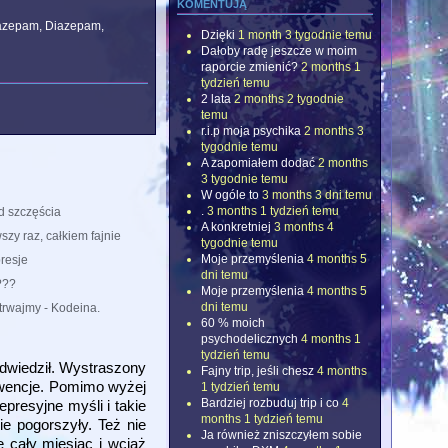
komentują
nazepam, Diazepam,
Dzięki
1 month 3 tygodnie temu
Dałoby radę jeszcze w moim
raporcie zmienić?
2 months 1
tydzień temu
2 lata
2 months 2 tygodnie
temu
r.i.p moja psychika
2 months 3
tygodnie temu
A zapomiałem dodać
2 months
3 tygodnie temu
W ogóle to
3 months 3 dni temu
.
3 months 1 tydzień temu
d szczęścia
A konkretniej
3 months 4
szy raz, całkiem fajnie
tygodnie temu
Moje przemyślenia
4 months 5
resje
dni temu
???
Moje przemyślenia
4 months 5
dni temu
trwajmy - Kodeina.
60 % moich
psychodelicznych
4 months 1
tydzień temu
odwiedził. Wystraszony
Fajny trip, jeśli chesz
4 months
kwencje. Pomimo wyżej
1 tydzień temu
Bardziej rozbuduj trip i co
4
presyjne myśli i takie
months 1 tydzień temu
e pogorszyły. Też nie
Ja również zniszczyłem sobie
 cały miesiąc i wciąż