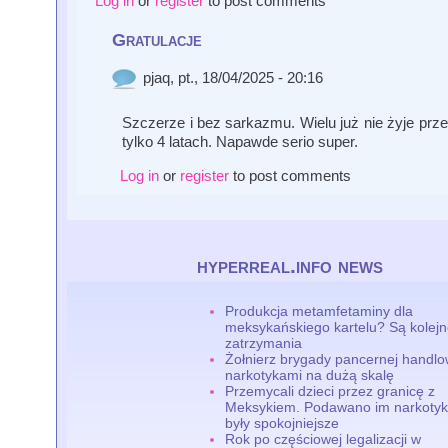
Log in
or
register
to post comments
Gratulacje
pjaq
, pt., 18/04/2025 - 20:16
Szczerze i bez sarkazmu. Wielu już nie żyje przez
tylko 4 latach. Napawde serio super.
Log in
or
register
to post comments
hyperreal.info news
Produkcja metamfetaminy dla
meksykańskiego kartelu? Są kolej
zatrzymania
Żołnierz brygady pancernej handlo
narkotykami na dużą skalę
Przemycali dzieci przez granicę z
Meksykiem. Podawano im narkotyki
były spokojniejsze
Rok po częściowej legalizacji w