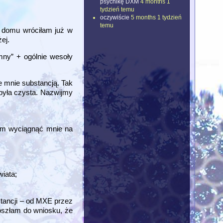
psychikę DXM
4 months 1
tydzień temu
oczywiście
5 months 1 tydzień
temu
o domu wróciłam już w
ej.
omny” + ogólnie wesoły
e mnie substancją. Tak
 była czysta. Nazwijmy
dem wyciągnąć mnie na
wiata;
stancji – od MXE przez
doszłam do wniosku, że