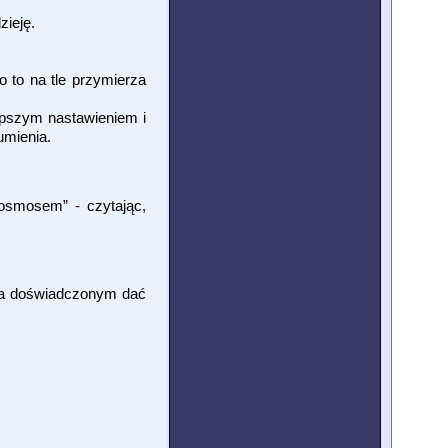
zieję.
 to na tle przymierza
epszym nastawieniem i
umienia.
kosmosem” - czytając,
, a doświadczonym dać