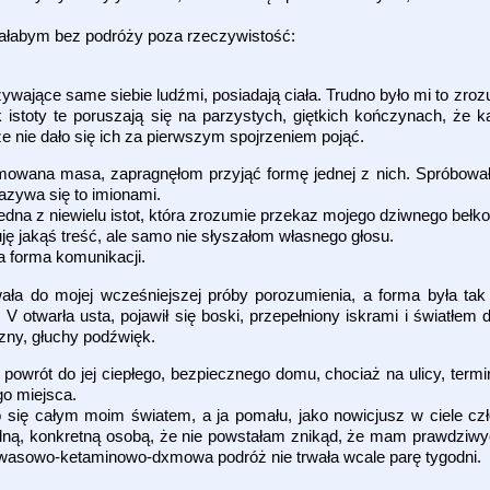
znałabym bez podróży poza rzeczywistość:
ywające same siebie ludźmi, posiadają ciała. Trudno było mi to zrozu
k istoty te poruszają się na parzystych, giętkich kończynach, że 
 nie dało się ich za pierwszym spojrzeniem pojąć.
formowana masa, zapragnęłom przyjąć formę jednej z nich. Spróbow
azywa się to imionami.
edna z niewielu istot, która zrozumie przekaz mojego dziwnego bełko
ę jakąś treść, ale samo nie słyszałom własnego głosu.
a forma komunikacji.
wała do mojej wcześniejszej próby porozumienia, a forma była tak 
 otwarła usta, pojawił się boski, przepełniony iskrami i światłem
czny, głuchy podźwięk.
powrót do jej ciepłego, bezpiecznego domu, chociaż na ulicy, termi
go miejsca.
 się całym moim światem, a ja pomału, jako nowicjusz w ciele cz
 jedną, konkretną osobą, że nie powstałam znikąd, że mam prawdziw
 kwasowo-ketaminowo-dxmowa podróż nie trwała wcale parę tygodni.