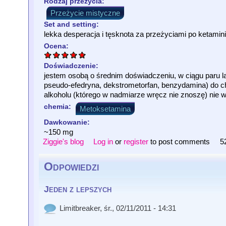
Rodzaj przeżycia:
Przeżycie mistyczne
Set and setting:
lekka desperacja i tęsknota za przeżyciami po ketamin
Ocena:
Doświadczenie:
jestem osobą o średnim doświadczeniu, w ciągu paru l
pseudo-efedryna, dekstrometorfan, benzydamina) do ch
alkoholu (którego w nadmiarze wręcz nie znoszę) nie 
chemia:
Metoksetamina
Dawkowanie:
~150 mg
Ziggie's blog
Log in
or
register
to post comments
5
Odpowiedzi
Jeden z lepszych
Limitbreaker
, śr., 02/11/2011 - 14:31