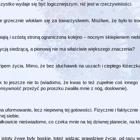
zystko wydaje się być logiczniejszym, niż jest w rzeczywistości.
ale grzecznie wlokłam się za towarzystwem. Możliwe, że było to tr
piątą i szóstą stroną ograniczona kolejno – nocnym sklepieniem nie
ycją siedzącą, a pionową nie ma właściwie większego znaczenia?
tripem życia. Mimo, że bez słuchawek na uszach i ciepłego łóżecz
 to jeszcze nie to (wiadomo, że kwas to też zupełnie coś innego 
ensywność przeżyć po proszku zwaliła mnie z nóg, dosłownie).
 uformowanie, lecz niepewną tej gotowości. Fizycznie i faktyczni
ej siebie.
łkowicie nieświadome, co czeka mnie na tej dziwnej planecie, na któ
istoty żywe były boskie, toteż widząc prawdziwe życie, od razu wi