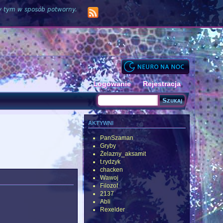
zy tym w sposób potworny.
Logowanie
Rejestracja
Szukaj
Formularz wyszukiwania
aktywni
PanSzaman
Gryby
Żelazny_aksamit
t.rydzyk
chacken
Wawoj
Filozof
2137
Abli
Rexelder