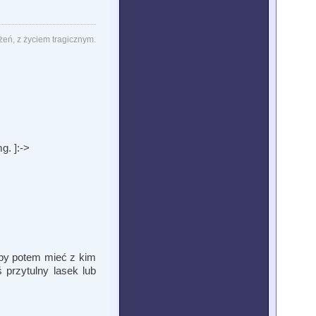
eń, z życiem tragicznym.
g. ]:->
żeby potem mieć z kim
 przytulny lasek lub