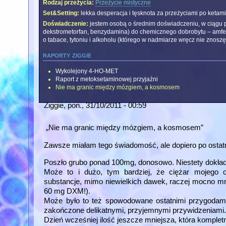
Rodzaj przeżycia:
Przeżycie mistyczne
Set&Setting:
lekka desperacja i tęsknota za przeżyciami po ketami
Doświadczenie:
jestem osobą o średnim doświadczeniu, w ciągu p
dekstrometorfan, benzydamina) do chemicznego dobrobytu – amfet
o tabace, tytoniu i alkoholu (którego w nadmiarze wręcz nie znosz
raporty ziggie
Wykolejony 4-HO-MET
Raport z metoksetaminowej przyjaźni
Nie ma granic między mózgiem, a kosmosem
Ziggie
, pon., 31/10/2011 - 00:59
„Nie ma granic między mózgiem, a kosmosem”
Zawsze miałam tego świadomość, ale dopiero po ostatn
Poszło grubo ponad 100mg, donosowo. Niestety dokładn
Może to i dużo, tym bardziej, że ciężar mojego 
substancje, mimo niewielkich dawek, raczej mocno m
60 mg DXM!).
Może było to też spowodowane ostatnimi przygodami
zakończone delikatnymi, przyjemnymi przywidzeniami
Dzień wcześniej ilość jeszcze mniejsza, która kompletni