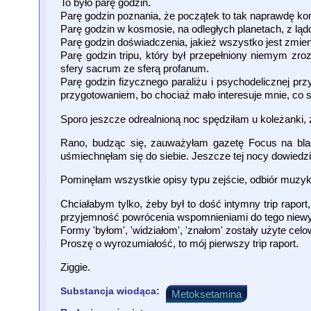
To było parę godzin.
Parę godzin poznania, że początek to tak naprawdę koni
Parę godzin w kosmosie, na odległych planetach, z lą
Parę godzin doświadczenia, jakież wszystko jest zmienn
Parę godzin tripu, który był przepełniony niemym zr
sfery sacrum ze sferą profanum.
Parę godzin fizycznego paraliżu i psychodelicznej p
przygotowaniem, bo chociaż mało interesuje mnie, co 
Sporo jeszcze odrealnioną noc spędziłam u koleżanki
Rano, budząc się, zauważyłam gazetę Focus na blac
uśmiechnęłam się do siebie. Jeszcze tej nocy dowiedzi
Pominęłam wszystkie opisy typu zejście, odbiór muzyki, 
Chciałabym tylko, żeby był to dość intymny trip ra
przyjemność powrócenia wspomnieniami do tego niewysł
Formy 'byłom', 'widziałom', 'znałom' zostały użyte celo
Proszę o wyrozumiałość, to mój pierwszy trip raport.
Ziggie.
Substancja wiodąca:
Metoksetamina