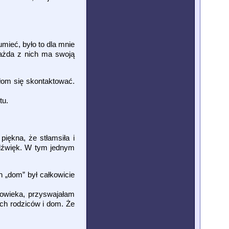
mieć, było to dla mnie
każda z nich ma swoją
ałom się skontaktować.
tu.
piękna, że stłamsiła i
 dźwięk. W tym jednym
n „dom” był całkowicie
łowieka, przyswajałam
ych rodziców i dom. Że