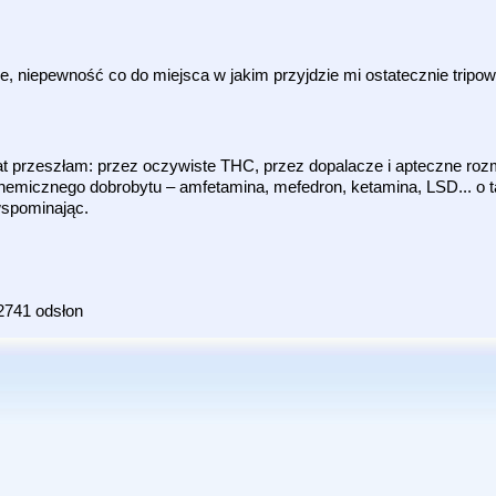
ie, niepewność co do miejsca w jakim przyjdzie mi ostatecznie tripo
at przeszłam: przez oczywiste THC, przez dopalacze i apteczne rozm
emicznego dobrobytu – amfetamina, mefedron, ketamina, LSD... o ta
wspominając.
2741 odsłon