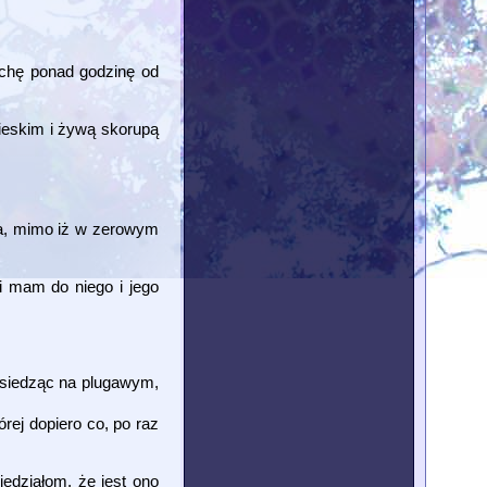
ochę ponad godzinę od
bieskim i żywą skorupą
ka, mimo iż w zerowym
i mam do niego i jego
e siedząc na plugawym,
rej dopiero co, po raz
edziałom, że jest ono