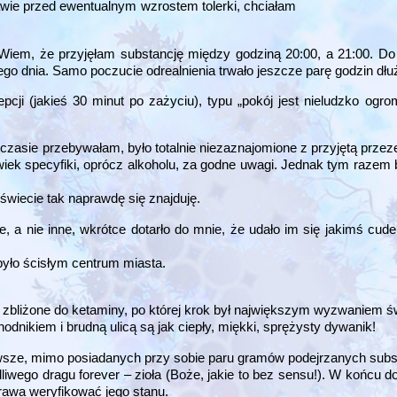
awie przed ewentualnym wzrostem tolerki, chciałam
 Wiem, że przyjęłam substancję między godziną 20:00, a 21:00. D
go dnia. Samo poczucie odrealnienia trwało jeszcze parę godzin dłuż
cji (jakieś 30 minut po zażyciu), typu „pokój jest nieludzko ogr
asie przebywałam, było totalnie niezaznajomione z przyjętą przez
lwiek specyfiki, oprócz alkoholu, za godne uwagi. Jednak tym razem
świecie tak naprawdę się znajduję.
, a nie inne, wkrótce dotarło do mnie, że udało im się jakimś cu
 było ścisłym centrum miasta.
yć zbliżone do ketaminy, po której krok był największym wyzwaniem ś
chodnikiem i brudną ulicą są jak ciepły, miękki, sprężysty dywanik!
zawsze, mimo posiadanych przy sobie paru gramów podejrzanych sub
liwego dragu forever – zioła (Boże, jakie to bez sensu!). W końcu 
prawa weryfikować jego stanu.