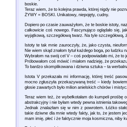
boskie.
Teraz wiem, że to kolejna prawda, której nigdy nie po
ŻYWY = BOSKI. Unikatowy, niepojęty, cudny.
Dopiero po czasie zauważyłom, że te boskie istoty, naz
całkowicie coś nowego. Fascynująco oglądało się, ja
wyjątkową, szczegółową twarz. Na tyle szczegółową, że
Istoty te tak mnie zauroczyły, że, jako czysta, nieu
Nie wiem skąd znałom tytuł każdego boga, po ludzku n
Wybrałom na swój cel V – coś podpowiadało mi, że to j
Próbowałom coś mówić i miałom nadzieję, że przekazuj
To bardzo skomplikowana i dziwna sztuka – ta werbaln
Istota V przekazała mi informację, której treść paso
mocno zgłuszyła przekazywaną treść – kiedy bowiem V
głosie zawartych było milion anielskich chórów i misty
Teraz wiem też, że wybełkotałam do kumpeli prośbę o 
abstrakcyjny i nie byłam wtedy pewna istnienia takowe
Jednak znalazłam się w nim z powrotem. Łóżko stało
takie dziwne dla mnie wtedy fakty, jak to, że jestem
mam imię, płeć i że faktycznie moja kosmiczna, niby