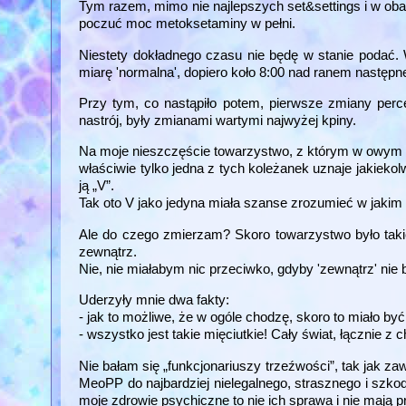
Tym razem, mimo nie najlepszych set&settings i w ob
poczuć moc metoksetaminy w pełni.
Niestety dokładnego czasu nie będę w stanie podać.
miarę 'normalna', dopiero koło 8:00 nad ranem następne
Przy tym, co nastąpiło potem, pierwsze zmiany percep
nastrój, były zmianami wartymi najwyżej kpiny.
Na moje nieszczęście towarzystwo, z którym w owym cz
właściwie tylko jedna z tych koleżanek uznaje jakieko
ją „V”.
Tak oto V jako jedyna miała szanse zrozumieć w jakim 
Ale do czego zmierzam? Skoro towarzystwo było takie
zewnątrz.
Nie, nie miałabym nic przeciwko, gdyby 'zewnątrz' nie
Uderzyły mnie dwa fakty:
- jak to możliwe, że w ogóle chodzę, skoro to miało b
- wszystko jest takie mięciutkie! Cały świat, łącznie z 
Nie bałam się „funkcjonariuszy trzeźwości”, tak jak 
MeoPP do najbardziej nielegalnego, strasznego i szkod
moje zdrowie psychiczne to nie ich sprawa i nie mają 