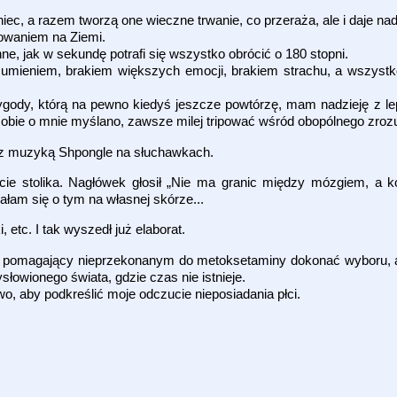
ec, a razem tworzą one wieczne trwanie, co przeraża, ale i daje nad
dowaniem na Ziemi.
e, jak w sekundę potrafi się wszystko obrócić o 180 stopni.
ozumieniem, brakiem większych emocji, brakiem strachu, a wszystko
rzygody, którą na pewno kiedyś jeszcze powtórzę, mam nadzieję z l
sobie o mnie myślano, zawsze milej tripować wśród obopólnego zroz
, z muzyką Shpongle na słuchawkach.
ie stolika. Nagłówek głosił „Nie ma granic między mózgiem, a 
ałam się o tym na własnej skórze...
etc. I tak wyszedł już elaborat.
port, pomagający nieprzekonanym do metoksetaminy dokonać wyboru
owionego świata, gdzie czas nie istnieje.
wo, aby podkreślić moje odczucie nieposiadania płci.