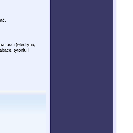
wać.
aitości (efedryna,
bace, tytoniu i