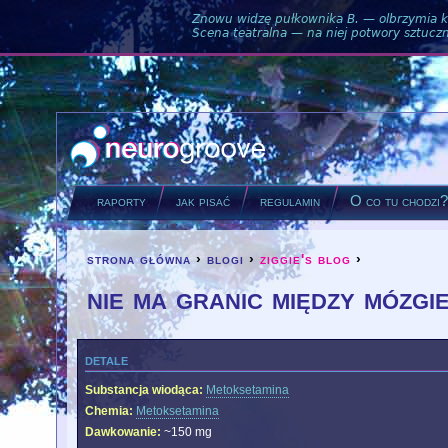
Znowu widzę pułkownika B. — olbrzymia ku
Scena teatralna — na niej potwory sztuczne
raporty
jak pisać
regulamin
O co tu chodzi
strona główna
›
blogi
›
ziggie's blog
›
you are here
nie ma granic między mózgi
detale
Substancja wiodąca:
Metoksetamina
Chemia:
Metoksetamina
Dawkowanie:
~150 mg