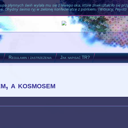
pa płynnych świń wylała mu się z lewego oka, które zniekształciło się pr
. Ohydny świnio ryj w zielonej konfederatce z piórkiem. (Witkacy, Peyotl)
?
Regulamin i zastrzeżenia
Jak napisać TR?
em, a kosmosem