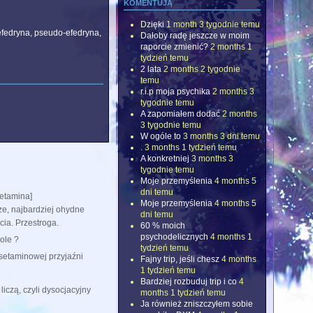
komentują
Dzięki
1 month 3 tygodnie temu
efedryna, pseudo-efedryna,
Dałoby radę jeszcze w moim
raporcie zmienić?
2 months 1
tydzień temu
2 lata
2 months 2 tygodnie
temu
r.i.p moja psychika
2 months 3
tygodnie temu
A zapomiałem dodać
2 months
3 tygodnie temu
W ogóle to
3 months 3 dni temu
.
3 months 1 tydzień temu
A konkretniej
3 months 3
tygodnie temu
Moje przemyślenia
4 months 5
dni temu
etamina]
Moje przemyślenia
4 months 5
ze, najbardziej ohydne
dni temu
ia. Przestroga.
60 % moich
psychodelicznych
4 months 1
ole ?
tydzień temu
setaminowej przyjaźni
Fajny trip, jeśli chesz
4 months
1 tydzień temu
Bardziej rozbuduj trip i co
4
 liczą, czyli dysocjacyjny
months 1 tydzień temu
Ja również zniszczyłem sobie