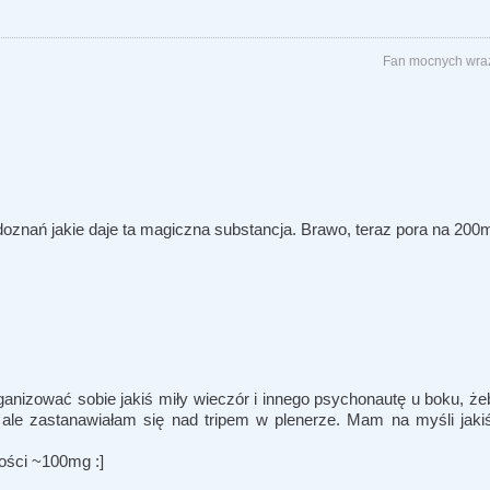
Fan mocnych wraż
doznań jakie daje ta magiczna substancja. Brawo, teraz pora na 200m
organizować sobie jakiś miły wieczór i innego psychonautę u boku, 
 ale zastanawiałam się nad tripem w plenerze. Mam na myśli jakiś
ości ~100mg :]