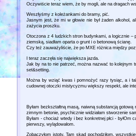
Oczywiście teraz wiem, że by mogli, ale na dragach ws
Weszłyśmy z koleżankami do bramy, pić.
Jasnym jest, że mi w głowie nie był żaden alkohol, 
zażycia proszku.
Otoczona z 4 ludzkich stron budynkami, a logicznie – 
ziemską, siadłam oparta o grunt i o betonową ścianę.
Czy też zauważyliście, że po MXE różnica między poz
I teraz zaczęła się największa jazda.
Jak by na to nie patrzeć, można nazwać to kolejnym 
set&setting.
Można by wziąć kwas i pomnożyć razy tysiąc, a i tak
cudownej otoczki mistycyzmu większy respekt, ale int
Byłam bezkształtną masą, naiwną substancją gotową na
zimnym betonie, psychicznie widziałam stworzenie sam
Byłam - chociaż wtedy i bez konkretnej płci - byłOm ca
pierwszy, wylądowałom.
Zobaczyłom istoty. Tam skąd pochodziłom, wszystkie 