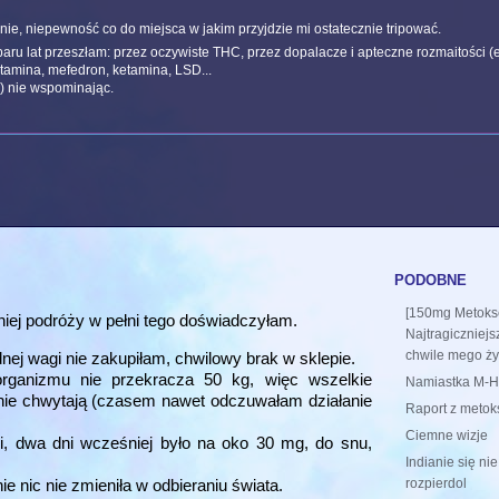
nie, niepewność co do miejsca w jakim przyjdzie mi ostatecznie tripować.
aru lat przeszłam: przez oczywiste THC, przez dopalacze i apteczne rozmaitości (
amina, mefedron, ketamina, LSD...
ę) nie wspominając.
podobne
[150mg Metoks
iej podróży w pełni tego doświadczyłam.
Najtragiczniejs
chwile mego życ
ej wagi nie zakupiłam, chwilowy brak w sklepie.
organizmu nie przekracza 50 kg, więc wszelkie
Namiastka M-H
nie chwytają (czasem nawet odczuwałam działanie
Raport z metok
Ciemne wizje
, dwa dni wcześniej było na oko 30 mg, do snu,
Indianie się nie
.
rozpierdol
e nic nie zmieniła w odbieraniu świata.