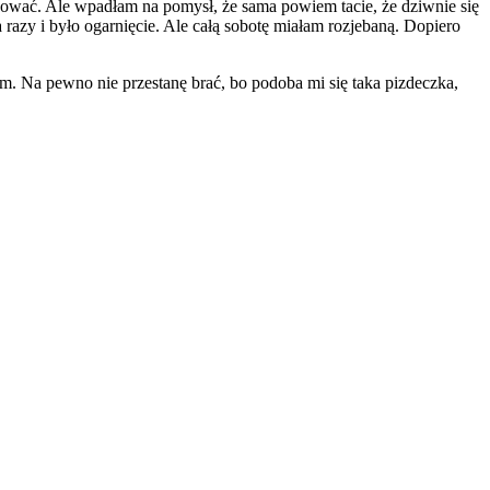
ilnować. Ale wpadłam na pomysł, że sama powiem tacie, że dziwnie się
azy i było ogarnięcie. Ale całą sobotę miałam rozjebaną. Dopiero
m. Na pewno nie przestanę brać, bo podoba mi się taka pizdeczka,