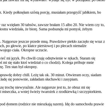
z. Kiedy połknęłam szóstą porcję, musiałam przegryźć jabłkiem, bo
 raz wzięłam 30 tabsów, zawsze brałam 15 albo 20. Nie wiem czy to,
iostra wiedziała, że biorę. Sama podsunęła mi pomysł, żebym
o. Najgorsze jeszcze przede mną. Prawdziwe piekło zaczęło się wraz z
h, po głowie, po klatce piersiowej i po plecach niemalże
swojego ciała. Okropne uczucie.
ieć mi język. Po chwili czuję odrętwienie w rękach. Staram się
ś mi się stało ktoś wiedział o co chodzi). Kolega próbuje mnie
zę. Ten stan był okropny.
prawdę dobry chill. Leżę tak ok. 30 minut. Otwieram oczy, siadam
 Kładę się ponownie, zakładam słuchawki i zasypiam.
trochę niewyraźnie. Ale najgorsze jest to, że obraz mi się
oi miseczka, a wniej świeży twarożek z rzodkiewką i szczypiorkiem.
nie pod domem (rodzice nie mieszkają razem). Idę do samochodu prawie