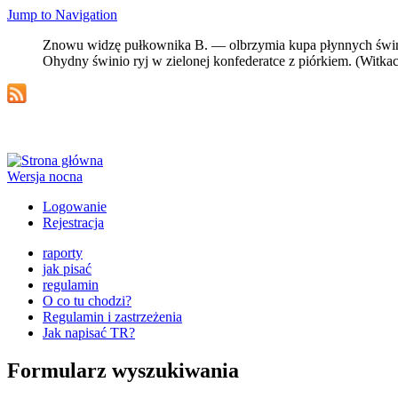
Jump to Navigation
Znowu widzę pułkownika B. — olbrzymia kupa płynnych świń wy
Ohydny świnio ryj w zielonej konfederatce z piórkiem. (Witkac
Wersja nocna
Logowanie
Rejestracja
raporty
jak pisać
regulamin
O co tu chodzi?
Regulamin i zastrzeżenia
Jak napisać TR?
Formularz wyszukiwania