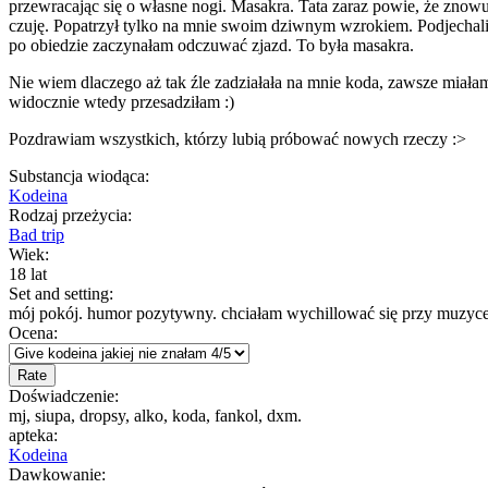
przewracając się o własne nogi. Masakra. Tata zaraz powie, że znowu
czuję. Popatrzył tylko na mnie swoim dziwnym wzrokiem. Podjechaliś
po obiedzie zaczynałam odczuwać zjazd. To była masakra.
Nie wiem dlaczego aż tak źle zadziałała na mnie koda, zawsze miała
widocznie wtedy przesadziłam :)
Pozdrawiam wszystkich, którzy lubią próbować nowych rzeczy :>
Substancja wiodąca:
Kodeina
Rodzaj przeżycia:
Bad trip
Wiek:
18 lat
Set and setting:
mój pokój. humor pozytywny. chciałam wychillować się przy muzyce j
Ocena:
Doświadczenie:
mj, siupa, dropsy, alko, koda, fankol, dxm.
apteka:
Kodeina
Dawkowanie: