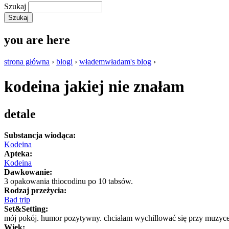
Szukaj
you are here
strona główna
›
blogi
›
włademwładam's blog
›
kodeina jakiej nie znałam
detale
Substancja wiodąca:
Kodeina
Apteka:
Kodeina
Dawkowanie:
3 opakowania thiocodinu po 10 tabsów.
Rodzaj przeżycia:
Bad trip
Set&Setting:
mój pokój. humor pozytywny. chciałam wychillować się przy muzyce j
Wiek: