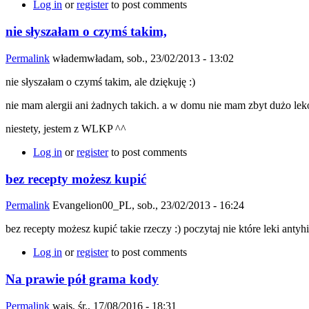
Log in
or
register
to post comments
nie słyszałam o czymś takim,
Permalink
włademwładam
, sob., 23/02/2013 - 13:02
nie słyszałam o czymś takim, ale dziękuję :)
nie mam alergii ani żadnych takich. a w domu nie mam zbyt dużo lekó
niestety, jestem z WLKP ^^
Log in
or
register
to post comments
bez recepty możesz kupić
Permalink
Evangelion00_PL
, sob., 23/02/2013 - 16:24
bez recepty możesz kupić takie rzeczy :) poczytaj nie które leki anty
Log in
or
register
to post comments
Na prawie pół grama kody
Permalink
wajs
, śr., 17/08/2016 - 18:31