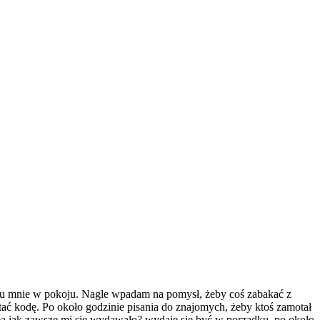
rą u mnie w pokoju. Nagle wpadam na pomysł, żeby coś zabakać z
tać kodę. Po około godzinie pisania do znajomych, żeby ktoś zamotał
a zła jak zawsze mi się wydawało? wydaje się być w porządku. po około