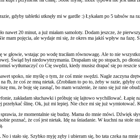
zie, gdyby tabletki utknęły mi w gardle :) Łykałam po 5 tabsów na ra
o nawet 20 minut, a już miałam samoloty. Dodam jeszcze, że pierwszy
 mam pojęcia, ale wydaje mi się, że okres ma jakiś wpływ na fazę. S
się w głowie, wstając po wodę traciłam równowagę. Ale to nie wszystk
owej. Świąd był niedowytrzymania. Drapałam się po stopach, po dłoniac
o komuś wytłumaczyć co Cię swędzi, kiedy musisz drapać się po reszcie 
nawet spoko, nie myślę o tym, że coś mnie swędzi. Nagle zaczyna drętw
a fb, że coś ze mną nietak. (Zrobiłam to po to, żeby w razie, gdyby co
zę mu, że boję się zasnąć, bo mam wrażenie, że rano się już nie obud
nie, zakładam słuchawki i próbuję się lajtowo wychillować. Łapię na
ej przełykać ślinę. Ok, już mi lepiej. Nie chce mi się już wymiotować.
sprawia, że momentalnie się budzę. Mama do mnie mówi. Dźwięk słyszę 
e poznać, że coś jest nietak. Idę na śniadanie. W kuchni na stole st
ą.
m. No i stało się. Szybko myję zęby i ubieram się, bo tata czeka na m