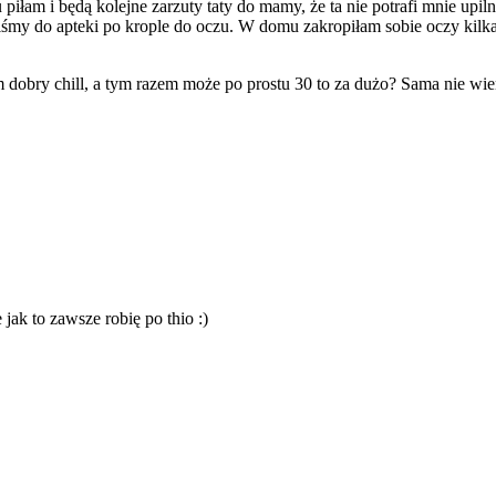
 piłam i będą kolejne zarzuty taty do mamy, że ta nie potrafi mnie up
my do apteki po krople do oczu. W domu zakropiłam sobie oczy kilka r
m dobry chill, a tym razem może po prostu 30 to za dużo? Sama nie wie
ak to zawsze robię po thio :)