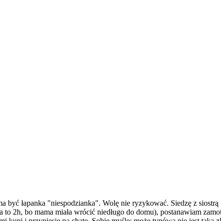
 ma być łapanka "niespodzianka". Wolę nie ryzykować. Siedzę z siost
m na to 2h, bo mama miała wrócić niedługo do domu), postanawiam zamo
wo mi kupi i przyniesie na chatę. Sobie myślę: może typówa nie jest tak