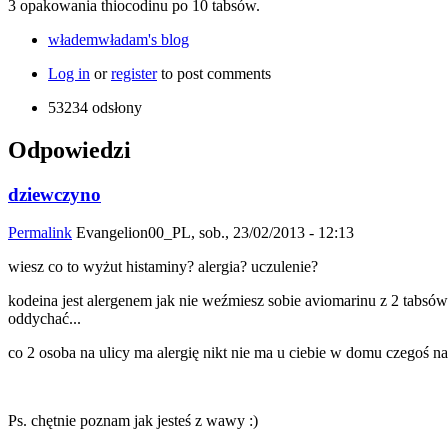
3 opakowania thiocodinu po 10 tabsów.
włademwładam's blog
Log in
or
register
to post comments
53234 odsłony
Odpowiedzi
dziewczyno
Permalink
Evangelion00_PL
, sob., 23/02/2013 - 12:13
wiesz co to wyżut histaminy? alergia? uczulenie?
kodeina jest alergenem jak nie weźmiesz sobie aviomarinu z 2 tabsów cz
oddychać...
co 2 osoba na ulicy ma alergię nikt nie ma u ciebie w domu czegoś na
Ps. chętnie poznam jak jesteś z wawy :)