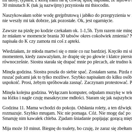
30 minutach K (tak ją nazwijmy) przyniosła mi thiocodin.
Naszykowałam sobie wodę grejpfrutową i jabłko do przegryzienia w ra
nie weszły mi tak dobrze, jak pozostałe. Ok, jest ogarnięcie.
Zawsze na pizdę po kodzie czekałam ok. 1-1,5h. Tym razem nie minęł
że miałam w momencie brania 30 tabsów okres cokolwiek zmienia? Nie
napisała do K czy zamota mi coś z apteki.
Wiedziałam, że młoda martwi się o mnie co raz bardziej. Kręciło mi 
momentem, kiedy zauważyłam, że drapię się po głowie i klatce piersi
równocześnie. Siostra starała się drapać mnie po plecach, ale trudn
Minęła godzina. Siostra poszła do siebie spać. Zostałam sama. Pizda 
ruszać palcami jak to tylko możliwe. Szybko napisałam do kilku osób n
uspokoić. Prosi, żebym spróbowała zasnąć. Zaczynam protestować. Pis
Minęła kolejna godzina. Wyłączam komputer, odpalam muzykę w telefo
na łóżku i nagle czuję masakryczne mdłości. Staram się jak najszybci
Godzina 11. Mama wchodzi do pokoju. Odsłania rolety, a ten dźwięk 
rozmazuje. Szybko mrugam. Nic nie pomaga. Cóż. Nie mogę dać po sobi
Smaruję nim kawałek chleba. Zjadam śniadanie popijając gorącą mięt
Mija może 10 minut. Biegnę do toalety, bo czuję, że zaraz się zbełta