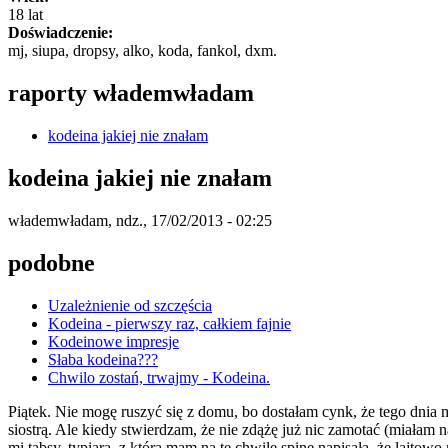
18 lat
Doświadczenie:
mj, siupa, dropsy, alko, koda, fankol, dxm.
raporty włademwładam
kodeina jakiej nie znałam
kodeina jakiej nie znałam
włademwładam
, ndz., 17/02/2013 - 02:25
podobne
Uzależnienie od szczęścia
Kodeina - pierwszy raz, całkiem fajnie
Kodeinowe impresje
Słaba kodeina???
Chwilo zostań, trwajmy - Kodeina.
Piątek. Nie mogę ruszyć się z domu, bo dostałam cynk, że tego dnia
siostrą. Ale kiedy stwierdzam, że nie zdążę już nic zamotać (miała
mi tabsy, typiara, z którą mam na tę chwilę spinę napisała, że lajto