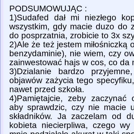
PODSUMOWUJĄC :
1)Sudafed dał mi niezłego ko
wszystkim, gdy macie duzo do z
do posprzatnia, zrobicie to 3x szy
2)Ale że też jestem miłośniczką o
benzydaminie), nie wiem, czy o
zainwestować hajs w cos, co da 
3)Dzialanie bardzo przyjemn
objawów zażycia tego specyfiku
nawet przed szkoła.
4)Pamiętajcie, zeby zaczynać
aby sprawdzic, czy nie macie u
składników. Ja zaczelam od d
kobieta niecierpliwa, czego wy