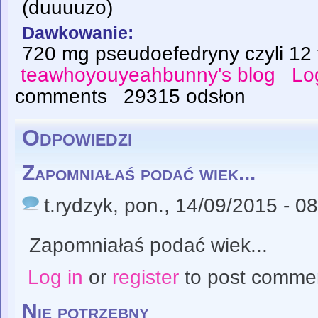
(duuuuzo)
Dawkowanie:
720 mg pseudoefedryny czyli 12
teawhoyouyeahbunny's blog
Lo
comments
29315 odsłon
Odpowiedzi
Zapomniałaś podać wiek...
t.rydzyk
, pon., 14/09/2015 - 0
Zapomniałaś podać wiek...
Log in
or
register
to post comme
Nie potrzebny