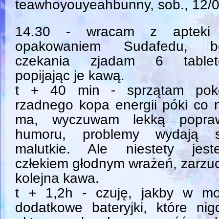
teawhoyouyeahbunny
, sob., 12/
14.30 - wracam z apteki
opakowaniem Sudafedu, b
czekania zjadam 6 tablet
popijając je kawą.
t + 40 min - sprzątam pokó
rzadnego kopa energii póki co 
ma, wyczuwam lekką popra
humoru, problemy wydają s
malutkie. Ale niestety jest
człekiem głodnym wrażeń, zarzu
kolejna kawa.
t + 1,2h - czuję, jakby w mo
dodatkowe bateryjki, które nig