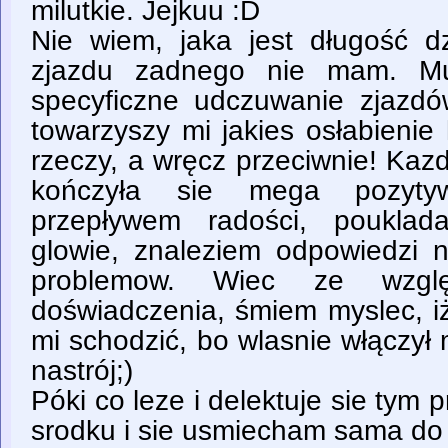
milutkie. Jejkuu :D
Nie wiem, jaka jest długość dzi
zjazdu zadnego nie mam. M
specyficzne udczuwanie zjazdó
towarzyszy mi jakies osłabienie
rzeczy, a wręcz przeciwnie! Kaz
kończyła sie mega pozytyw
przepływem radości, pouklad
glowie, znaleziem odpowiedzi n
problemow. Wiec ze wzgl
doświadczenia, śmiem myslec, i
mi schodzić, bo wlasnie włączył
nastrój;)
Póki co leze i delektuje sie ty
srodku i sie usmiecham sama do 