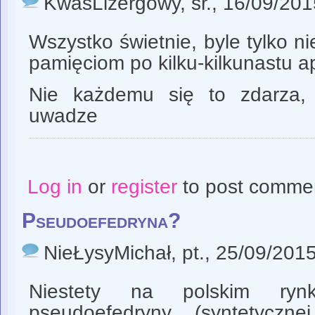
KwasLizergowy
, śr., 16/09/20
Wszystko świetnie, byle tylko 
pamięciom po kilku-kilkunastu ap
Nie każdemu się to zdarza,
uwadze
Log in
or
register
to post comme
Pseudoefedryna?
NieŁysyMichał
, pt., 25/09/201
Niestety na polskim ryn
pseudoefedryny (syntetyczn