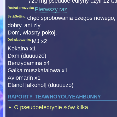
720 mg pseudoefedryny czyli 12 ta
Rodzaj przeżycia:
Pierwszy raz
Set&Setting:
chęć spróbowania czegos nowego, h
dobry, ani zly.
Dom, własny pokoj.
Doświadczenie:
MJ x2
Kokaina x1
Dxm (duuuuzo)
Benzydamina x4
Galka muszkatalowa x1
Aviomarin x1
Etanol [alkohol] (duuuuzo)
raporty teawhoyouyeahbunny
O pseudoefedrynie słów kilka.