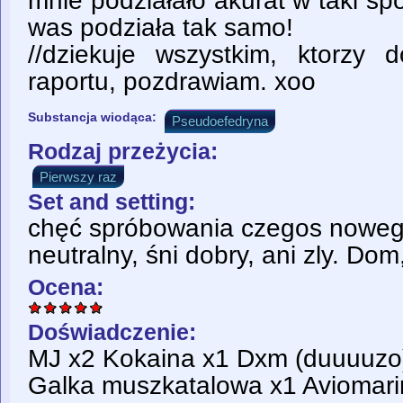
mnie podziałało akurat w taki sp
was podziała tak samo!
//dziekuje wszystkim, ktorzy 
raportu, pozdrawiam. xoo
Substancja wiodąca:
Pseudoefedryna
Rodzaj przeżycia:
Pierwszy raz
Set and setting:
chęć spróbowania czegos noweg
neutralny, śni dobry, ani zly. Dom
Ocena:
Doświadczenie:
MJ x2 Kokaina x1 Dxm (duuuuzo
Galka muszkatalowa x1 Aviomarin