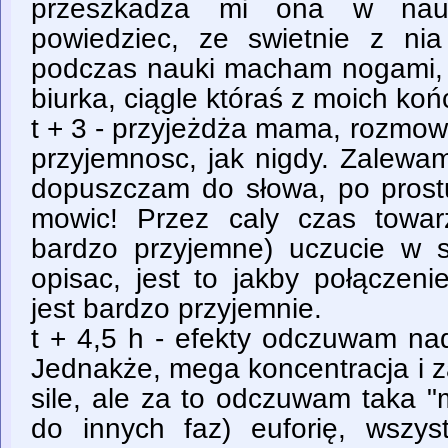
przeszkadza mi ona w na
powiedziec, ze swietnie z ni
podczas nauki macham nogami, 
biurka, ciągle któraś z moich koń
t + 3 - przyjeżdża mama, rozmow
przyjemnosc, jak nigdy. Zalewam
dopuszczam do słowa, po prostu
mowic! Przez caly czas towar
bardzo przyjemne) uczucie w 
opisac, jest to jakby połączeni
jest bardzo przyjemnie.
t + 4,5 h - efekty odczuwam nada
Jednakże, mega koncentracja i z
sile, ale za to odczuwam taka "
do innych faz) euforię, wszyst