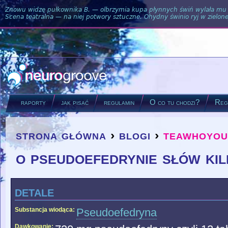
Znowu widzę pułkownika B. — olbrzymia kupa płynnych świń wylała mu si
Scena teatralna — na niej potwory sztuczne. Ohydny świnio ryj w zielone
raporty
jak pisać
regulamin
O co tu chodzi?
Regu
strona główna
›
blogi
›
teawhoyou
you are here
o pseudoefedrynie słów kil
detale
Substancja wiodąca:
Pseudoefedryna
Dawkowanie: