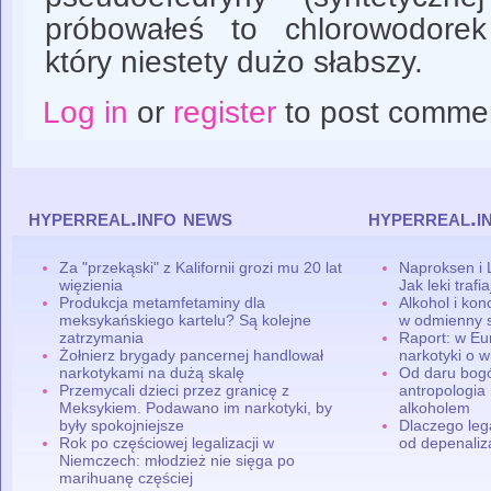
próbowałeś to chlorowodorek
który niestety dużo słabszy.
Log in
or
register
to post comme
hyperreal.info news
hyperreal.i
Za "przekąski" z Kalifornii grozi mu 20 lat
Naproksen i 
więzienia
Jak leki traf
Produkcja metamfetaminy dla
Alkohol i ko
meksykańskiego kartelu? Są kolejne
w odmienny 
zatrzymania
Raport: w Eu
Żołnierz brygady pancernej handlował
narkotyki o w
narkotykami na dużą skalę
Od daru bogó
Przemycali dzieci przez granicę z
antropologia
Meksykiem. Podawano im narkotyki, by
alkoholem
były spokojniejsze
Dlaczego leg
Rok po częściowej legalizacji w
od depenaliza
Niemczech: młodzież nie sięga po
marihuanę częściej