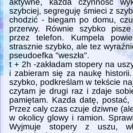
aktywne, kazda czynność wy
szybciej, segreguję śmieci z szyb
chodzić - biegam po domu, czu
przerwy. Równie szybko pisz
przez telefon. Kumpela powi
strasznie szybko, ale tez wyraźni
pseudoefka "weszła".
t + 2h -zakładam stopery na usz
i zabieram się za naukę histori
szybko, podkreślam w tekście na
czytam je drugi raz i zdaje sob
pamiętam. Kazda datę, postać, 
Przez caly czas czuje dziwne (a
w okolicy glowy i ramion. Spraw
Wyjmuje stopery z uszu, w