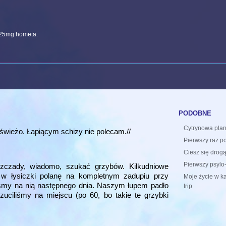
. 25mg hometa.
podobne
Cytrynowa plan
na świeżo. Łapiącym schizy nie polecam.//
Pierwszy raz po
Ciesz się drogą
Pierwszy psylo-t
czady, wiadomo, szukać grzybów. Kilkudniowe
cą w łysiczki polanę na kompletnym zadupiu przy
Moje życie w ka
liśmy na nią następnego dnia. Naszym łupem padło
trip
zuciliśmy na miejscu (po 60, bo takie te grzybki