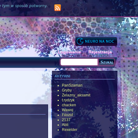
zy tym w sposób potworny.
Logowanie
Rejestracja
Szukaj
Formularz wyszukiwania
aktywni
PanSzaman
Gryby
Żelazny_aksamit
t.rydzyk
chacken
Wawoj
Filozof
2137
Abli
Rexelder