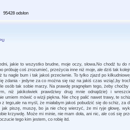
95428 odsłon
pu
edni, jakie to wszystko brudne, moje oczy, słowa.No chodź tu do m
o próbuję coś zrozumieć, przeżycia inne niż moje, ale dziś tak kolej
tu nagle bum i tak jakoś przeciwnie. To tylko zjazd po kilkudniowej
 zdania - jedyne za co można się raz na jakiś czas wziąć,by troch
le osób tak sobie marzy. Na prawdę pragnęłam tego, żeby choćby
bym, niż jakikolwiek prawdziwy drug mnie odnajdzie) i wresz
 nie umiem mówić o wizji piękna. Nie chcę palić nawet trawy, te sc
o z tego,ale na myśl, że miałabym jakoś pobudzić się do schiz, za 
jak piszę, muszę, bo ja nie chcę wierzyć, że mi ryje głowę, wykr
ie krzywdę. Może mi minie, nie mam doła, ani nic, ale coś się prze
zucie tego kim jestem, co robię itd.