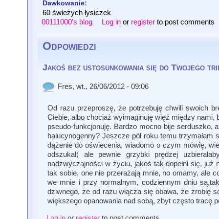
Dawkowanie:
60 świeżych łysiczek
00111000's blog
Log in
or
register
to post comments
Odpowiedzi
Jakoś bez ustosunkowania się do Twojego tri
Fres
, wt., 26/06/2012 - 09:06
Od razu przeproszę, że potrzebuję chwili swoich br
Ciebie, albo chociaż wyimaginuję więź między nami, b
pseudo-funkcjonuję. Bardzo mocno bije serduszko, aż 
halucynogenny? Jeszcze pół roku temu trzymałam się
dążenie do oświecenia, wiadomo o czym mówię, wie
odszukał( ale pewnie grzybki prędzej uzbierała
nadzwyczajności w życiu, jakoś tak dopełni się, już
tak sobie, one nie przerażają mnie, no omamy, ale c
we mnie i przy normalnym, codziennym dniu są,tak 
dziwnego, że od razu włącza się obawa, że zrobię sob
większego opanowania nad sobą, zbyt często tracę poc
Log in
or
register
to post comments