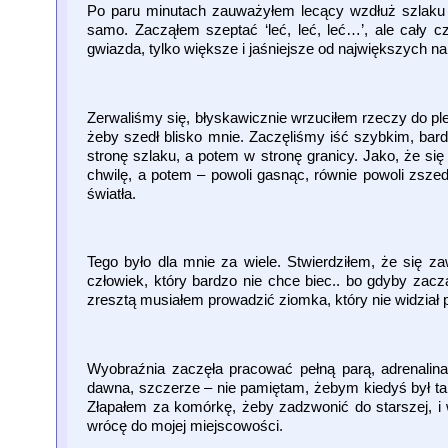
Po paru minutach zauważyłem lecący wzdłuż szlaku sa
samo. Zacząłem szeptać ‘leć, leć, leć…’, ale cały c
gwiazda, tylko większe i jaśniejsze od największych na
Zerwaliśmy się, błyskawicznie wrzuciłem rzeczy do ple
żeby szedł blisko mnie. Zaczęliśmy iść szybkim, bard
stronę szlaku, a potem w stronę granicy. Jako, że się 
chwilę, a potem – powoli gasnąc, równie powoli zszedł 
światła.
Tego było dla mnie za wiele. Stwierdziłem, że się za
człowiek, który bardzo nie chce biec.. bo gdyby zacz
zresztą musiałem prowadzić ziomka, który nie widział p
Wyobraźnia zaczęła pracować pełną parą, adrenalina
dawna, szczerze – nie pamiętam, żebym kiedyś był tak
Złapałem za komórkę, żeby zadzwonić do starszej, i
wrócę do mojej miejscowości.