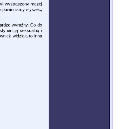
był wystraszony raczej
er powinniśmy słyszeć,
bardzo wyraźny. Co do
stynencją seksualną i
nież widziała to inna