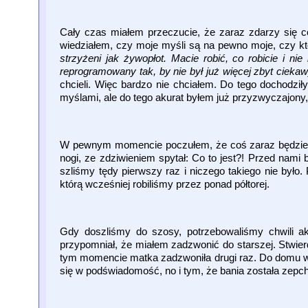
Cały czas miałem przeczucie, że zaraz zdarzy się co
wiedziałem, czy moje myśli są na pewno moje, czy kto
strzyżeni jak żywopłot. Macie robić, co robicie i n
reprogramowany tak, by nie był już więcej zbyt ciekaw
chcieli. Więc bardzo nie chciałem. Do tego dochodzi
myślami, ale do tego akurat byłem już przyzwyczajony,
W pewnym momencie poczułem, że coś zaraz będzie bard
nogi, ze zdziwieniem spytał: Co to jest?! Przed nami 
szliśmy tędy pierwszy raz i niczego takiego nie było.
którą wcześniej robiliśmy przez ponad półtorej.
Gdy doszliśmy do szosy, potrzebowaliśmy chwili ak
przypomniał, że miałem zadzwonić do starszej. Stwier
tym momencie matka zadzwoniła drugi raz. Do domu wró
się w podświadomość, no i tym, że bania została zepchn