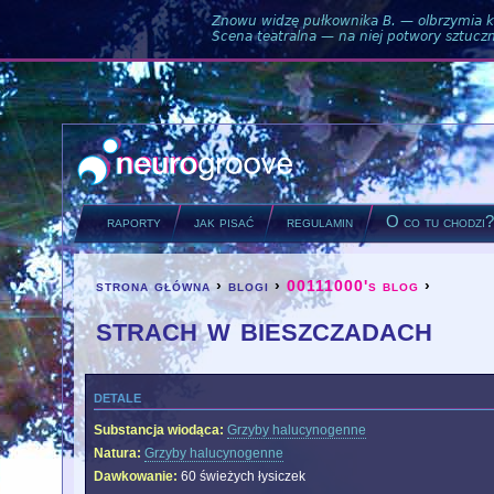
Znowu widzę pułkownika B. — olbrzymia ku
Scena teatralna — na niej potwory sztuczne
raporty
jak pisać
regulamin
O co tu chodzi
strona główna
›
blogi
›
00111000's blog
›
you are here
strach w bieszczadach
detale
Substancja wiodąca:
Grzyby halucynogenne
Natura:
Grzyby halucynogenne
Dawkowanie:
60 świeżych łysiczek