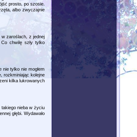
jść prosto, po szosie.
rzęta, albo zwyczajnie
 w zaroślach, z jednej
 Co chwilę szły tylko
e nie tylko nie mogłem
, rozkminiając kolejne
zeni kilka lukrowanych
 takiego nieba w życiu
zennej głębi. Wydawało