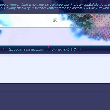
pa płynnych świń wylała mu się z lewego oka, które zniekształciło się pr
. Ohydny świnio ryj w zielonej konfederatce z piórkiem. (Witkacy, Peyotl)
?
Regulamin i zastrzeżenia
Jak napisać TR?