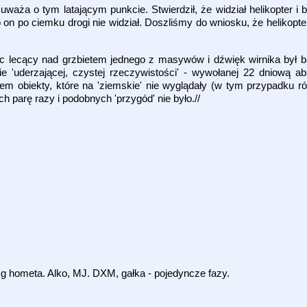
waża o tym latającym punkcie. Stwierdził, że widział helikopter i 
 on po ciemku drogi nie widział. Doszliśmy do wniosku, że helikopt
ec lecący nad grzbietem jednego z masywów i dźwięk wirnika był 
e 'uderzającej, czystej rzeczywistości' - wywołanej 22 dniową ab
m obiekty, które na 'ziemskie' nie wyglądały (w tym przypadku rów
h parę razy i podobnych 'przygód' nie było.//
mg hometa. Alko, MJ. DXM, gałka - pojedyncze fazy.