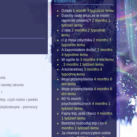
komentują
Dzięki
1 month 3 tygodnie temu
Dałoby radę jeszcze w moim
raporcie zmienić?
2 months 1
tydzień temu
2 lata
2 months 2 tygodnie
temu
r.i.p moja psychika
2 months 3
tygodnie temu
A zapomiałem dodać
2 months
4 tygodnie temu
W ogóle to
3 months 4 dni temu
.
3 months 1 tydzień temu
A konkretniej
3 months 4
tygodnie temu
eta
Moje przemyślenia
4 months 6
dni temu
 tamtej stronie
Moje przemyślenia
4 months 6
 !
dni temu
60 % moich
rip, czyli niebo i piekło
psychodelicznych
4 months 1
lejdoskopie - pierwszy
tydzień temu
Fajny trip, jeśli chesz
4 months
1 tydzień temu
Bardziej rozbuduj trip i co
4
months 1 tydzień temu
Ja również zniszczyłem sobie