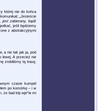
y której nie do końca
i komunikat:
„Jesteście
 jest zabierany, bądź
otkać, jeśli będziemy
zone z abstrakcyjnymi
 a nie tak jak ja, pod
 lewej. A przecież nie
ę zrobiliśmy tą trasę,
 pewnym czasie kumpel
nełem po komórkę – i w
 że bad trip wje*ie mi