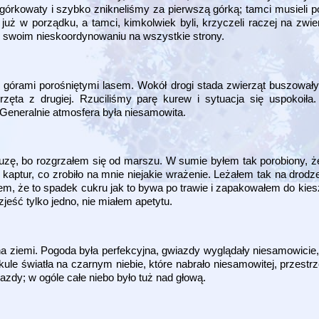
górkowaty i szybko znikneliśmy za pierwszą górką; tamci musieli pó
uż w porządku, a tamci, kimkolwiek byli, krzyczeli raczej na zwie
 w swoim nieskoordynowaniu na wszystkie strony.
n górami porośniętymi lasem. Wokół drogi stada zwierząt buszowały
zęta z drugiej. Rzuciliśmy parę kurew i sytuacja się uspokoiła.
. Generalnie atmosfera była niesamowita.
bluzę, bo rozgrzałem się od marszu. W sumie byłem tak porobiony, ż
kaptur, co zrobiło na mnie niejakie wrażenie. Leżałem tak na drodze
łem, że to spadek cukru jak to bywa po trawie i zapakowałem do kies
jeść tylko jedno, nie miałem apetytu.
na ziemi. Pogoda była perfekcyjna, gwiazdy wyglądały niesamowicie,
kule światła na czarnym niebie, które nabrało niesamowitej, przestr
zdy; w ogóle całe niebo było tuż nad głową.