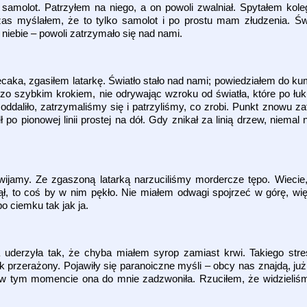
molot. Patrzyłem na niego, a on powoli zwalniał. Spytałem kolegę
zas myślałem, że to tylko samolot i po prostu mam złudzenia. Świ
 niebie – powoli zatrzymało się nad nami.
caka, zgasiłem latarkę. Światło stało nad nami; powiedziałem do ku
zo szybkim krokiem, nie odrywając wzroku od światła, które po łuk
oddaliło, zatrzymaliśmy się i patrzyliśmy, co zrobi. Punkt znowu zat
po pionowej linii prostej na dół. Gdy znikał za linią drzew, niemal 
wijamy. Ze zgaszoną latarką narzuciliśmy mordercze tępo. Wiecie,
ął, to coś by w nim pękło. Nie miałem odwagi spojrzeć w górę, wi
o ciemku tak jak ja.
 uderzyła tak, że chyba miałem syrop zamiast krwi. Takiego str
 przerażony. Pojawiły się paranoiczne myśli – obcy nas znajdą, już
 w tym momencie ona do mnie zadzwoniła. Rzuciłem, że widzieliśm