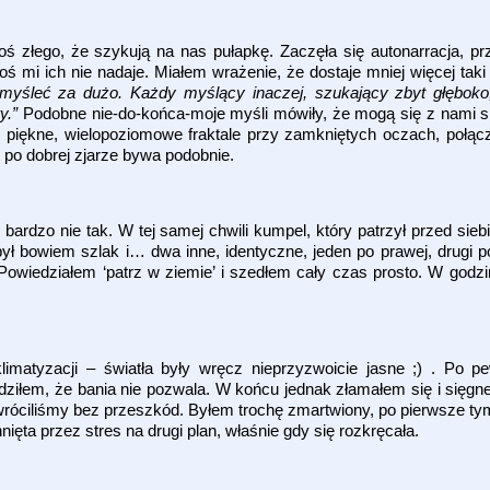
ś złego, że szykują na nas pułapkę. Zaczęła się autonarracja, prz
ś mi ich nie nadaje. Miałem wrażenie, że dostaje mniej więcej tak
ie myśleć za dużo. Każdy myślący inaczej, szukający zbyt głęboko,
y.”
Podobne nie-do-końca-moje myśli mówiły, że mogą się z nami sp
ły piękne, wielopoziomowe fraktale przy zamkniętych oczach, połąc
 po dobrej zjarze bywa podobnie.
zo nie tak. W tej samej chwili kumpel, który patrzył przed siebie,
był bowiem szlak i… dwa inne, identyczne, jeden po prawej, drugi po
 Powiedziałem ‘patrz w ziemie’ i szedłem cały czas prosto. W godzin
limatyzacji – światła były wręcz nieprzyzwoicie jasne ;) . Po
dziłem, że bania nie pozwala. W końcu jednak złamałem się i sięg
ciliśmy bez przeszkód. Byłem trochę zmartwiony, po pierwsze tym,
ięta przez stres na drugi plan, właśnie gdy się rozkręcała.