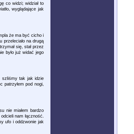
 co widzi; widział to
atło, wyglądające jak
mpla że ma być cicho i
u przeleciało na drugą
rzymał się, stał przez
nie było już widać jego
 szliśmy tak jak idzie
ęc patrzyłem pod nogi,
esu nie miałem bardzo
 odcieli nam łączność.
y ufo i oddzwonie jak