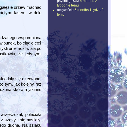
psychikę DXM
4 months 2
tygodnie temu
a gałęzie drzew machać
oczywiście
5 months 1 tydzień
niętymi lasem, w dole
temu
owadzącego wspomnianą
wipunek, bo ciągle coś
yśli uniemożliwiała po
ustkowiu, że jedynymi
układały się czerwone,
o tym, jak kolejny raz
zczoną skórą a jakimiś
rzeszczał, poleciała
 szosy i się nasilały.
ywego ducha. Na szlaku