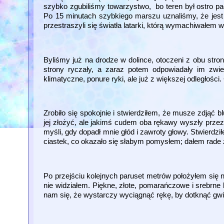
szybko zgubiliśmy towarzystwo, bo teren był ostro pa
Po 15 minutach szybkiego marszu uznaliśmy, że jest j
przestraszyli się światła latarki, którą wymachiwałem
Byliśmy już na drodze w dolince, otoczeni z obu stro
strony ryczały, a zaraz potem odpowiadały im zwier
klimatyczne, ponure ryki, ale już z większej odległości
Zrobiło się spokojnie i stwierdziłem, że musze zdjąć 
jej złożyć, ale jakimś cudem oba rękawy wyszły przez 
myśli, gdy dopadł mnie głód i zawroty głowy. Stwierdzi
ciastek, co okazało się słabym pomysłem; dałem rade z
Po przejściu kolejnych paruset metrów położyłem się 
nie widziałem. Piękne, złote, pomarańczowe i srebrne 
nam się, że wystarczy wyciągnąć rękę, by dotknąć gwia