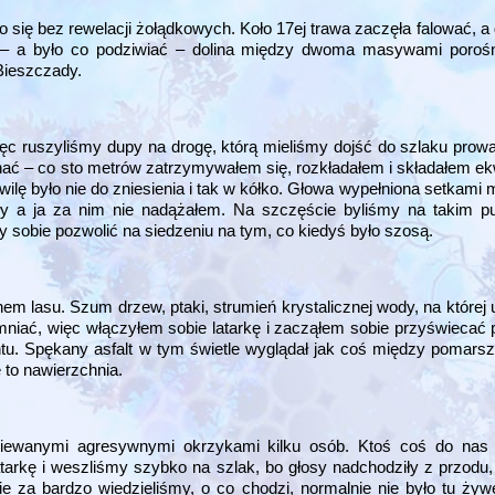
yło się bez rewelacji żołądkowych. Koło 17ej trawa zaczęła falować, 
ki – a było co podziwiać – dolina między dwoma masywami poroś
Bieszczady.
więc ruszyliśmy dupy na drogę, którą mieliśmy dojść do szlaku pr
znać – co sto metrów zatrzymywałem się, rozkładałem i składałem ek
ilę było nie do zniesienia i tak w kółko. Głowa wypełniona setkami m
ały a ja za nim nie nadążałem. Na szczęście byliśmy na takim p
 sobie pozwolić na siedzeniu na tym, co kiedyś było szosą.
em lasu. Szum drzew, ptaki, strumień krystalicznej wody, na której 
mniać, więc włączyłem sobie latarkę i zacząłem sobie przyświecać p
ntu. Spękany asfalt w tym świetle wyglądał jak coś między pomars
 to nawierzchnia.
ziewanymi agresywnymi okrzykami kilku osób. Ktoś coś do nas w
tarkę i weszliśmy szybko na szlak, bo głosy nadchodziły z przodu, z
nie za bardzo wiedzieliśmy, o co chodzi, normalnie nie było tu ż