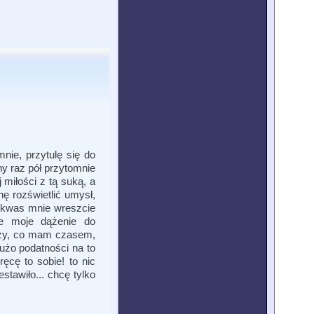
nie, przytulę się do
ny raz pół przytomnie
 miłości z tą suką, a
ę rozświetlić umysł,
 kwas mnie wreszcie
cie moje dążenie do
hizy, co mam czasem,
dużo podatności na to
ęcę to sobie! to nic
stawiło... chcę tylko