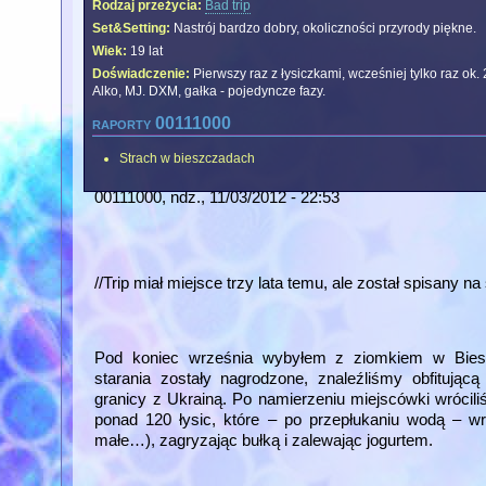
Rodzaj przeżycia:
Bad trip
Set&Setting:
Nastrój bardzo dobry, okoliczności przyrody piękne.
Wiek:
19 lat
Doświadczenie:
Pierwszy raz z łysiczkami, wcześniej tylko raz ok
Alko, MJ. DXM, gałka - pojedyncze fazy.
raporty 00111000
Strach w bieszczadach
00111000
, ndz., 11/03/2012 - 22:53
//Trip miał miejsce trzy lata temu, ale został spisany 
Pod koniec września wybyłem z ziomkiem w Biesz
starania zostały nagrodzone, znaleźliśmy obfitują
granicy z Ukrainą. Po namierzeniu miejscówki wróci
ponad 120 łysic, które – po przepłukaniu wodą – wr
małe…), zagryzając bułką i zalewając jogurtem.