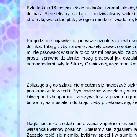
Było to koło 16, potem lekkie nudności i zamuł, ale ob
do nas. Siedzieliśmy na łące i podziwialiśmy wido
strumyki, wszędzie ptaki, w ogóle miodzio - wiadomo, 
Po godzince pojawiły się pierwsze oznaki szarówki, 
dolinką. Tutaj grzyby na serio zaczęły dawać o sobie 
mi nie pasowało; w sumie to co raz mi pasowało, za chw
prostu sprawne działanie; mózg pracował jak oszal
samochodami były te Straży Granicznej, więc mogliśmy
Zbliżając się do szlaku nie mogłem się nacieszyć piękn
przezroczyste wzorki. Błyskawicznie zaczęło się ście
łatwiej mi było ogarniać rzeczywistość z poziomu gru
bulwami, aż musiałem dotknąć, żeby przekonać się, że
Nagle sielanka została przerwana zupełnie niespod
wiązanka kwiatów polskich. Spieliśmy się, zgasiłem la
Zaczęło robić się niemiło, byliśmy spięci i w sumie 