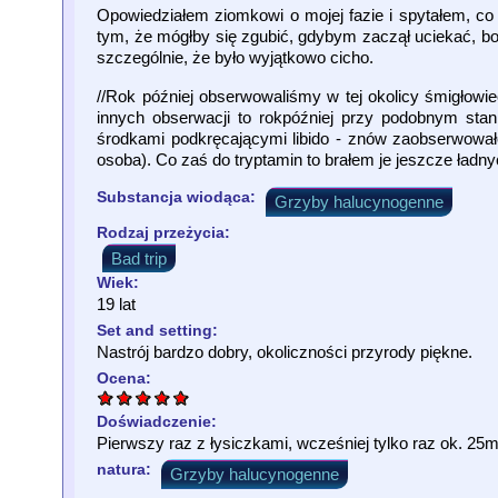
Opowiedziałem ziomkowi o mojej fazie i spytałem, co u
tym, że mógłby się zgubić, gdybym zaczął uciekać, bo
szczególnie, że było wyjątkowo cicho.
//Rok później obserwowaliśmy w tej okolicy śmigłowi
innych obserwacji to rokpóźniej przy podobnym stani
środkami podkręcającymi libido - znów zaobserwowałe
osoba). Co zaś do tryptamin to brałem je jeszcze ładnyc
Substancja wiodąca:
Grzyby halucynogenne
Rodzaj przeżycia:
Bad trip
Wiek:
19 lat
Set and setting:
Nastrój bardzo dobry, okoliczności przyrody piękne.
Ocena:
Doświadczenie:
Pierwszy raz z łysiczkami, wcześniej tylko raz ok. 25
natura:
Grzyby halucynogenne