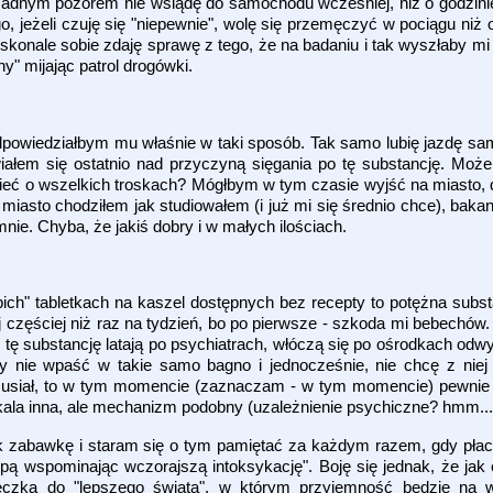
 żadnym pozorem nie wsiądę do samochodu wcześniej, niż o godzinie
, jeżeli czuję się "niepewnie", wolę się przemęczyć w pociągu niż 
skonale sobie zdaję sprawę z tego, że na badaniu i tak wyszłaby mi
y" mijając patrol drogówki.
odpowiedziałbym mu właśnie w taki sposób. Tak samo lubię jazdę sa
wiałem się ostatnio nad przyczyną sięgania po tę substancję. Może
ieć o wszelkich troskach? Mógłbym w tym czasie wyjść na miasto,
 miasto chodziłem jak studiowałem (i już mi się średnio chce), bakan
 mnie. Chyba, że jakiś dobry i w małych ilościach.
ch" tabletkach na kaszel dostępnych bez recepty to potężna subst
j częściej niż raz na tydzień, bo po pierwsze - szkoda mi bebechów.
tę substancję latają po psychiatrach, włóczą się po ośrodkach odwyk
y nie wpaść w takie samo bagno i jednocześnie, nie chcę z niej 
iał, to w tym momencie (zaznaczam - w tym momencie) pewnie by
że skala inna, ale mechanizm podobny (uzależnienie psychiczne? hmm...
ak zabawkę i staram się o tym pamiętać za każdym razem, gdy płac
"dupą wspominając wczorajszą intoksykację". Boję się jednak, że ja
eczką do "lepszego świata", w którym przyjemność będzie na wy