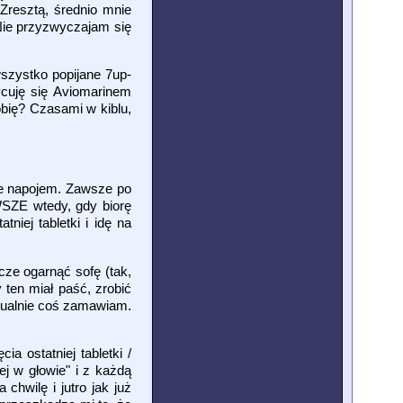
Zresztą, średnio mnie
 Nie przyzwyczajam się
szystko popijane 7up-
ycuję się Aviomarinem
obię? Czasami w kiblu,
te napojem. Zawsze po
AWSZE wtedy, gdy biorę
niej tabletki i idę na
ze ogarnąć sofę (tak,
 ten miał paść, zrobić
ntualnie coś zamawiam.
a ostatniej tabletki /
ej w głowie" i z każdą
hwilę i jutro jak już