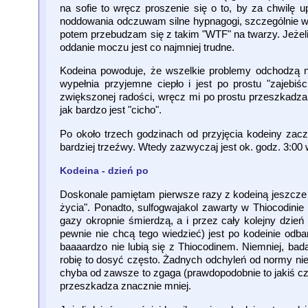
na sofie to wręcz proszenie się o to, by za chwilę u
noddowania odczuwam silne hypnagogi, szczególnie w f
potem przebudzam się z takim "WTF" na twarzy. Jeżeli n
oddanie moczu jest co najmniej trudne.
Kodeina powoduje, że wszelkie problemy odchodzą na 
wypełnia przyjemne ciepło i jest po prostu "zajeb
zwiększonej radości, wręcz mi po prostu przeszkadza
jak bardzo jest "cicho".
Po około trzech godzinach od przyjęcia kodeiny zacz
bardziej trzeźwy. Wtedy zazwyczaj jest ok. godz. 3:00 
Kodeina - dzień po
Doskonale pamiętam pierwsze razy z kodeiną jeszcze b
życia". Ponadto, sulfogwajakol zawarty w Thiocodinie 
gazy okropnie śmierdzą, a i przez cały kolejny dzie
pewnie nie chcą tego wiedzieć) jest po kodeinie odb
baaaardzo nie lubią się z Thiocodinem. Niemniej, ba
robię to dosyć często. Żadnych odchyleń od normy ni
chyba od zawsze to zgaga (prawdopodobnie to jakiś cz
przeszkadza znacznie mniej.