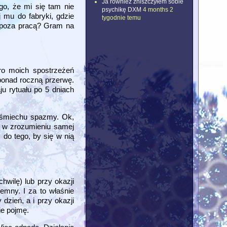
Ja również zniszczyłem sobie
go, że mi się tam nie
psychikę DXM
4 months 2
 mu do fabryki, gdzie
tygodnie temu
ć poza pracą? Gram na
oro moich spostrzeżeń
 ponad roczną przerwę.
u rytuału po 5 dniach
e śmiechu spazmy. Ok,
c w zrozumieniu samej
 do tego, by się w nią
chwilę) lub przy okazji
jemny. I za to właśnie
dzień, a i przy okazji
ie pojmę.