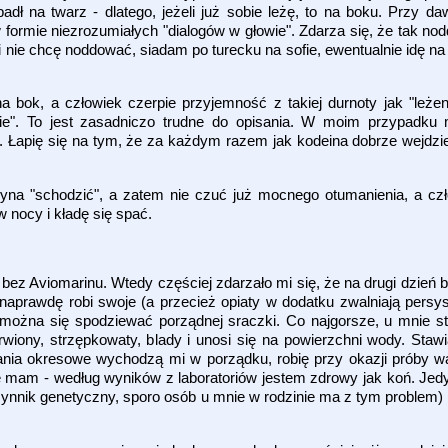
padł na twarz - dlatego, jeżeli już sobie leżę, to na boku. Przy 
ormie niezrozumiałych "dialogów w głowie". Zdarza się, że tak nod
ie chcę noddować, siadam po turecku na sofie, ewentualnie idę na pa
bok, a człowiek czerpie przyjemność z takiej durnoty jak "leżenie
iście". To jest zasadniczo trudne do opisania. W moim przypadk
. Łapię się na tym, że za każdym razem jak kodeina dobrze wejdz
yna "schodzić", a zatem nie czuć już mocnego otumanienia, a czł
w nocy i kładę się spać.
ez Aviomarinu. Wtedy częściej zdarzało mi się, że na drugi dzień b
naprawdę robi swoje (a przecież opiaty w dodatku zwalniają persysta
ń można się spodziewać porządnej sraczki. Co najgorsze, u mnie st
arwiony, strzępkowaty, blady i unosi się na powierzchni wody. Sta
dania okresowe wychodzą mi w porządku, robię przy okazji próby w
e mam - według wyników z laboratoriów jestem zdrowy jak koń. Jed
ynnik genetyczny, sporo osób u mnie w rodzinie ma z tym problem) i