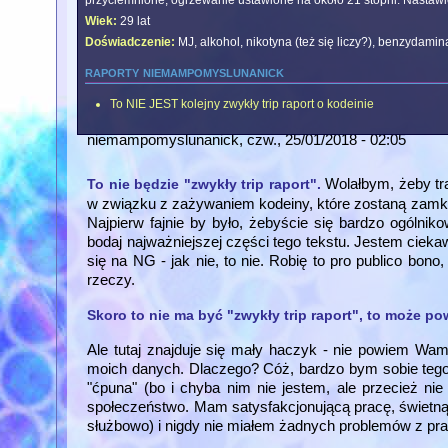
przyciemnione, ogrzewanie ustawione na około 21 stopni. Nastawien
Wiek:
29 lat
Doświadczenie:
MJ, alkohol, nikotyna (też się liczy?), benzydami
raporty niemampomyslunanick
To NIE JEST kolejny zwykły trip raport o kodeinie
niemampomyslunanick
, czw., 25/01/2018 - 02:05
Wolałbym, żeby tr
To nie będzie "zwykły trip raport".
w związku z zażywaniem kodeiny, które zostaną zamk
Najpierw fajnie by było, żebyście się bardzo ogólni
bodaj najważniejszej części tego tekstu. Jestem ciekaw
się na NG - jak nie, to nie. Robię to pro publico bono
rzeczy.
Skoro to nie ma być "zwykły trip raport", to może p
Ale tutaj znajduje się mały haczyk - nie powiem Wa
moich danych. Dlaczego? Cóż, bardzo bym sobie tego 
"ćpuna" (bo i chyba nim nie jestem, ale przecież ni
społeczeństwo. Mam satysfakcjonującą pracę, świetną
służbowo) i nigdy nie miałem żadnych problemów z p