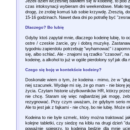
Jeżeli dzień wcześniej bawiłem się w kodeinę, to pod
czas intoksynacji wybieram dni weekendowe. Mało tego
drogę, że zrobię komuś lub sobie krzywdę. Zresztą, do
15-16 godzinach. Nawet dwa dni po potrafię być "zesran
Dlaczego? Bo lubię
Gdyby ktoś zapytał mnie, dlaczego kodeinę lubię, to 
ostre / czeskie żarcie, gry i dobrą muzykę. Zastana
tygodniu zapierdolu potrzebuję "wyhamować" i zapomn
się, albo schlać. Ale - znajomi są rzadko "czasowi", na
kodeinę, a alkohol to już w ogóle pierdolony syf jak dla
Czego się boję w kontekście kodeiny?
Doskonale wiem o tym, że kodeina - mimo, że w "głupi
niej szacunek. Wydaje mi się, że go mam - nie biorę je
życia. Czytam historie użytkowników HR, którzy przez 
nie chcę. Staram się więc najbardziej jak mogę, żeb
rezygnować. Przy czym uważam, że gdybym serio mus
Ale to jest jak z fajkami - nie chcę, bo nie lubię. Mo
Kodeina to nie byle szmelc, który można traktować j
kolejne tabletki, czy siedzę na kiblu na drugi dzień 
poważnie spieprzy, to kodeina będzie dla mnie uci