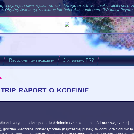
pa płynnych świń wylała mu się z lewego oka, które zniekształciło się pr
. Ohydny świnio ryj w zielonej konfederatce z piórkiem. (Witkacy, Peyotl)
?
Regulamin i zastrzeżenia
Jak napisać TR?
og
›
 trip raport o kodeinie
dimenhydrynatu celem podbicia działania / zniesienia mdłości oraz swędzenia]
, godziny wieczorne, koniec tygodnia (najczęściej piątek). W domu gra cichutko tylk