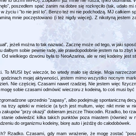
nie to brzmi IMHO). Zolpidem już mnie nie rusza, tylko otumania. 
ęło", poszedłem spać zanim na dobre się rozkręciło (tak, udało mi 
w życiu i "to nie jest to". Benzo też mi nie podchodzą. MJ całkiem s
miną mnie poczęstowano (i też nigdy więcej). Z nikotyną jestem za 
ał", jeżeli można to tak nazwać. Zacznę może od tego, w jaki spos
lu dałbym sobie pewnie radę, ale prawdopodobnie jestem na to zbyt l
ę. Od wielkiego dzwonu była to NeoAzarina, ale w niej kodeiny jest 
. To MUSI być wieczór, bo wtedy mało się dzieje. Moja narzeczo
 w godzinach mojej aktywności, jestem mimo wszystko nocnym mar
zień. Nie częściej. Czasami nawet rzadziej. Nie jestem więc fizyczni
e mogę sobie czasami odmówić wieczoru z kodeiną, to coś musi być 
zgromadzone uprzednio "zapasy", albo podejmuję spontaniczną decyz
na trzy apteki w mieście (a tych jest multum, więc nikt mnie w nic
 zakupów "przy okazji" dobieram jeszcze Thiocodin. Rzadko, bo rzad
stanie odwiedzić kilka takich punktów poza miastem (również w 
zeniu do organizmu kodeiny, biorę auto i jeżdżę do całodobówek.
ch? Rzadko. Czasami, gdy mam wrażenie, że mogę zostać "posą