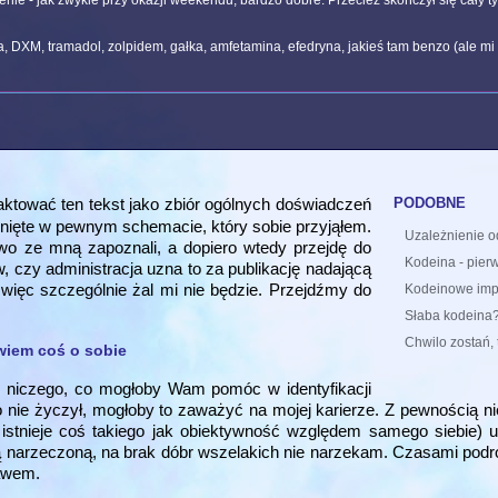
ie - jak zwykle przy okazji weekendu, bardzo dobre. Przecież skończył się cały ty
na, DXM, tramadol, zolpidem, gałka, amfetamina, efedryna, jakieś tam benzo (ale mi
podobne
aktować ten tekst jako zbiór ogólnych doświadczeń
nięte w pewnym schemacie, który sobie przyjąłem.
Uzależnienie o
kowo ze mną zapoznali, a dopiero wtedy przejdę do
Kodeina - pierw
, czy administracja uzna to za publikację nadającą
, więc szczególnie żal mi nie będzie. Przejdźmy do
Kodeinowe imp
Słaba kodeina
Chwilo zostań, 
owiem coś o sobie
m niczego, co mogłoby Wam pomóc w identyfikacji
nie życzył, mogłoby to zaważyć na mojej karierze. Z pewnością ni
e istnieje coś takiego jak obiektywność względem samego siebie) 
 narzeczoną, na brak dóbr wszelakich nie narzekam. Czasami podróż
rawem.