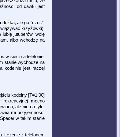
e przeszkadza mi to, że
eżności od dawki jest
 łóżka, ale go "czuć".
ozwiązywać krzyżówki).
 lubię jutuberów, wolę
ytam, albo wchodzę na
 w sieci na telefonie.
kim stanie wychodzę na
 kodeinie jest raczej
jściu kodeiny [T=1:00]
e rekreacyjnej mocno
iana, ale nie na tyle,
prawia mi przyjemność,
 Spacer w takim stanie
a. Leżenie z telefonem