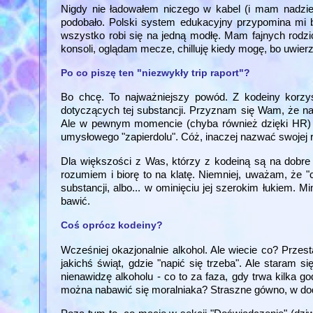
Nigdy nie ładowałem niczego w kabel (i mam nadzieję
podobało. Polski system edukacyjny przypomina mi ba
wszystko robi się na jedną modłę. Mam fajnych rodzi
konsoli, oglądam mecze, chilluję kiedy mogę, bo uwierz
Po co piszę ten "niezwykły trip raport"?
Bo chcę. To najważniejszy powód. Z kodeiny korzys
dotyczących tej substancji. Przyznam się Wam, że na 
Ale w pewnym momencie (chyba również dzięki HR) w
umysłowego "zapierdolu". Cóż, inaczej nazwać swojej r
Dla większości z Was, którzy z kodeiną są na dobre 
rozumiem i biorę to na klatę. Niemniej, uważam, ż
substancji, albo... w ominięciu jej szerokim łukiem. 
bawić.
Coś oprócz kodeiny?
Wcześniej okazjonalnie alkohol. Ale wiecie co? Przesta
jakichś świąt, gdzie "napić się trzeba". Ale staram s
nienawidzę alkoholu - co to za faza, gdy trwa kilka g
można nabawić się moralniaka? Straszne gówno, w dod