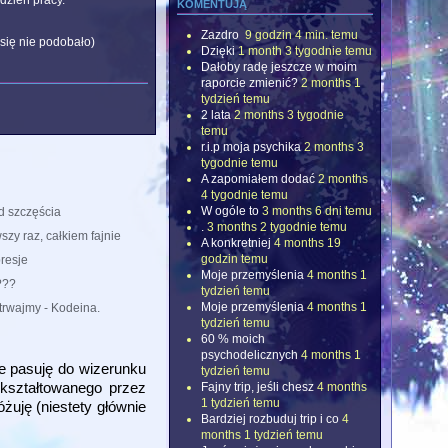
dzień pracy.
komentują
Zazdro
9 godzin 4 min. temu
 się nie podobało)
Dzięki
1 month 3 tygodnie temu
Dałoby radę jeszcze w moim
raporcie zmienić?
2 months 1
tydzień temu
2 lata
2 months 3 tygodnie
temu
r.i.p moja psychika
2 months 3
tygodnie temu
A zapomiałem dodać
2 months
4 tygodnie temu
W ogóle to
3 months 6 dni temu
d szczęścia
.
3 months 2 tygodnie temu
szy raz, całkiem fajnie
A konkretniej
4 months 19
godzin temu
resje
Moje przemyślenia
4 months 1
???
tydzień temu
Moje przemyślenia
4 months 1
trwajmy - Kodeina.
tydzień temu
60 % moich
psychodelicznych
4 months 1
e pasuję do wizerunku
tydzień temu
ukształtowanego przez
Fajny trip, jeśli chesz
4 months
1 tydzień temu
uję (niestety głównie
Bardziej rozbuduj trip i co
4
months 1 tydzień temu