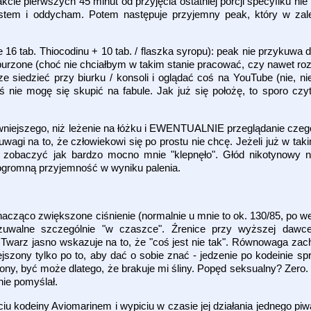
akcie pierwszych 45 minut od przyjęcia ostatniej porcji specyfiku ni
jestem i oddycham. Potem następuje przyjemny peak, który w zal
6 tab. Thiocodinu + 10 tab. / flaszka syropu): peak nie przykuwa do
burzone (choć nie chciałbym w takim stanie pracować, czy nawet r
 siedzieć przy biurku / konsoli i oglądać coś na YouTube (nie, nie
oś nie mogę się skupić na fabule. Jak już się położę, to sporo cz
wniejszego, niż leżenie na łóżku i EWENTUALNIE przeglądanie czegoś
agi na to, że człowiekowi się po prostu nie chcę. Jeżeli już w ta
 zobaczyć jak bardzo mocno mnie "klepnęło". Głód nikotynowy na
ogromną przyjemność w wyniku palenia.
nacząco zwiększone ciśnienie (normalnie u mnie to ok. 130/85, po we
czuwalne szczególnie "w czaszce". Źrenice przy wyższej dawc
 Twarz jasno wskazuje na to, że "coś jest nie tak". Równowaga zachw
ejszony tylko po to, aby dać o sobie znać - jedzenie po kodeinie s
iony, być może dlatego, że brakuje mi śliny. Popęd seksualny? Zero.
ie pomyślał.
iu kodeiny Aviomarinem i wypiciu w czasie jej działania jednego piw