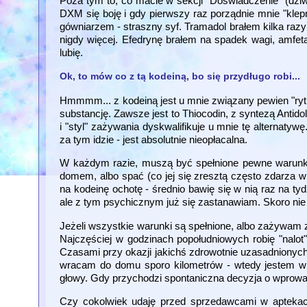
Poza tym to, co macie w sekcji "Doświadczenie" (dziw
DXM się boję i gdy pierwszy raz porządnie mnie "klepn
gówniarzem - straszny syf. Tramadol brałem kilka razy 
nigdy więcej. Efedrynę brałem na spadek wagi, amfeta
lubię.
Ok, to mów co z tą kodeiną, bo się przydługo robi...
Hmmmm... z kodeiną jest u mnie związany pewien "rytu
substancję. Zawsze jest to Thiocodin, z syntezą Antido
i "styl" zażywania dyskwalifikuje u mnie tę alternatyw
za tym idzie - jest absolutnie nieopłacalna.
W każdym razie, muszą być spełnione pewne warunki
domem, albo spać (co jej się zresztą często zdarza
na kodeinę ochotę - średnio bawię się w nią raz na tyd
ale z tym psychicznym już się zastanawiam. Skoro ni
Jeżeli wszystkie warunki są spełnione, albo zażywam 
Najczęściej w godzinach popołudniowych robię "nalot" 
Czasami przy okazji jakichś zdrowotnie uzasadnionych
wracam do domu sporo kilometrów - wtedy jestem w 
głowy. Gdy przychodzi spontaniczna decyzja o wprowad
Czy cokolwiek udaję przed sprzedawcami w apteka