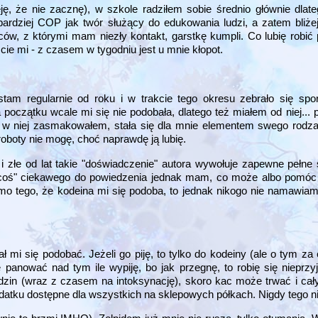
, że nie zacznę), w szkole radziłem sobie średnio głównie dlate
rdziej COP jak twór służący do edukowania ludzi, a zatem bliżej
ców, z którymi mam niezły kontakt, garstkę kumpli. Co lubię robi
cie mi - z czasem w tygodniu jest u mnie kłopot.
tam regularnie od roku i w trakcie tego okresu zebrało się sp
początku wcale mi się nie podobała, dlatego też miałem od niej...
 niej zasmakowałem, stała się dla mnie elementem swego rodzaj
oboty nie mogę, choć naprawdę ją lubię.
i złe od lat takie "doświadczenie" autora wywołuje zapewne pełn
e "coś" ciekawego do powiedzenia jednak mam, co może albo pomó
Mimo tego, że kodeina mi się podoba, to jednak nikogo nie namawiam
ł mi się podobać. Jeżeli go piję, to tylko do kodeiny (ale o tym za 
ię panować nad tym ile wypiję, bo jak przegnę, to robię się nieprzy
odzin (wraz z czasem na intoksynację), skoro kac może trwać i cały 
atku dostępne dla wszystkich na sklepowych półkach. Nigdy tego n