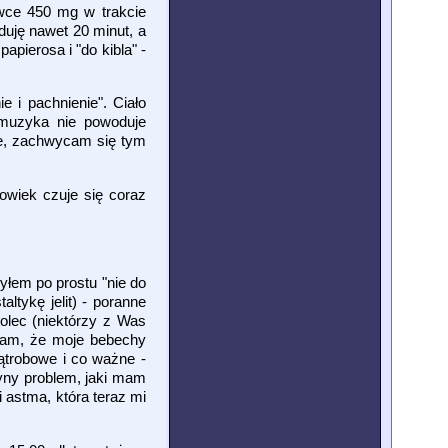
dawce 450 mg w trakcie
duję nawet 20 minut, a
pierosa i "do kibla" -
 i pachnienie". Ciało
u muzyka nie powoduje
ie, zachwycam się tym
owiek czuje się coraz
yłem po prostu "nie do
ltykę jelit) - poranne
olec (niektórzy z Was
wiam, że moje bebechy
ątrobowe i co ważne -
yny problem, jaki mam
 astma, która teraz mi