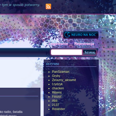
zy tym w sposób potworny.
Logowanie
Rejestracja
Szukaj
Formularz wyszukiwania
aktywni
PanSzaman
Gryby
Żelazny_aksamit
t.rydzyk
chacken
Wawoj
Filozof
Abli
2137
Rexelder
o radio, światła