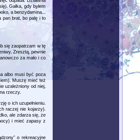
Więc odpada. Działania
się). Gałka, gdy byłem
poko, a benzydamina...
pan brat, bo palę i to
ób się zaopatrzam w tę
eniwy. Zresztą, pewnie
stanowczo za mało i co
na albo musi być poza
kiem). Muszę mieć też
e uzależniony od niej,
na rzeczy.
ję o ich uzupełnieniu.
h raczej nie kojarzy).
ko, ale zdarza się, że
nocy) i mieć zapasy z
dzony" o rekreacyjne