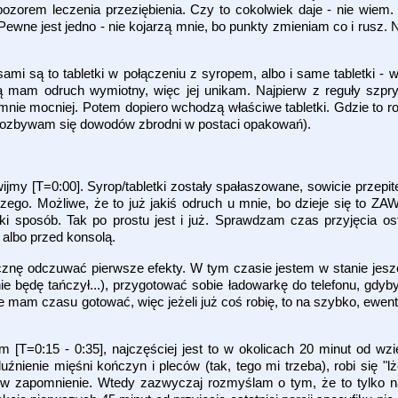
zorem leczenia przeziębienia. Czy to cokolwiek daje - nie wiem. 
Pewne jest jedno - nie kojarzą mnie, bo punkty zmieniam co i rusz.
i są to tabletki w połączeniu z syropem, albo i same tabletki - w
ą mam odruch wymiotny, więc jej unikam. Najpierw z reguły szpr
o mnie mocniej. Potem dopiero wchodzą właściwe tabletki. Gdzie to r
ozbywam się dowodów zbrodni w postaci opakowań).
my [T=0:00]. Syrop/tabletki zostały spałaszowane, sowicie przepi
zego. Możliwe, że to już jakiś odruch u mnie, bo dzieje się to Z
ki sposób. Tak po prostu jest i już. Sprawdzam czas przyjęcia ostat
 albo przed konsolą.
znę odczuwać pierwsze efekty. W tym czasie jestem w stanie jeszc
ie będę tańczył...), przygotować sobie ładowarkę do telefonu, gdyby
nie mam czasu gotować, więc jeżeli już coś robię, to na szybko, ewe
T=0:15 - 0:35], najczęściej jest to w okolicach 20 minut od wzięci
źnienie mięśni kończyn i pleców (tak, tego mi trzeba), robi się "lż
 zapomnienie. Wtedy zazwyczaj rozmyślam o tym, że to tylko na c