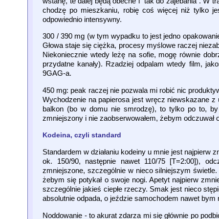
wstanę, te dalej będą obecne i "tak do zajebania". W tr
chodzę po mieszkaniu, robię coś więcej niż tylko 
odpowiednio intensywny.
300 / 390 mg (w tym wypadku to jest jedno opakowanie 1
Głowa staje się ciężka, procesy myślowe raczej nieza
Niekoniecznie wtedy leżę na sofie, mogę równie dobrze
przydatne kanały). Rzadziej odpalam wtedy film, jak
9GAG-a.
450 mg: peak raczej nie pozwala mi robić nic produkty
Wychodzenie na papierosa jest wręcz niewskazane z uw
balkon (bo w domu nie smrodzę), to tylko po to, by
zmniejszony i nie zaobserwowałem, żebym odczuwał 
Kodeina, czyli standard
Standardem w działaniu kodeiny u mnie jest najpierw z
ok. 150/90, następnie nawet 110/75 [T=2:00]), od
zmniejszone, szczególnie w nieco silniejszym świetle.
żebym się potykał o swoje nogi. Apetyt najpierw zmni
szczególnie jakieś ciepłe rzeczy. Smak jest nieco stęp
absolutnie odpada, o jeździe samochodem nawet bym n
Noddowanie - to akurat zdarza mi się głównie po podbic