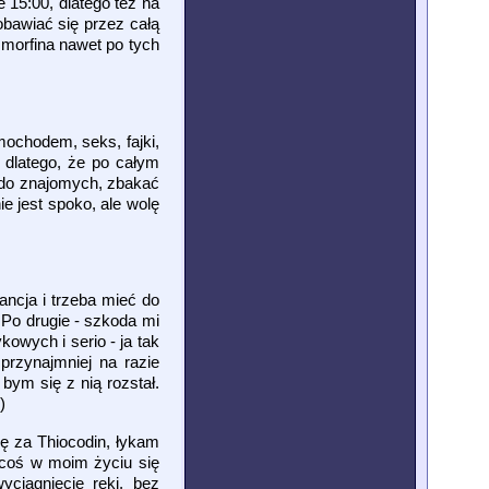
 15:00, dlatego też na
obawiać się przez całą
 morfina nawet po tych
mochodem, seks, fajki,
 dlatego, że po całym
 do znajomych, zbakać
ie jest spoko, ale wolę
ancja i trzeba mieć do
 Po drugie - szkoda mi
owych i serio - ja tak
przynajmniej na razie
m się z nią rozstał.
)
ę za Thiocodin, łykam
k coś w moim życiu się
ciągnięcie ręki, bez