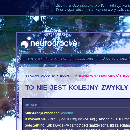
Znowu widzę pułkownika B. — olbrzymia ku
Scena teatralna — na niej potwory sztuczne
raporty
jak pisać
regulamin
O co tu chodzi
strona główna
›
blogi
›
niemampomyslunanick's bl
you are here
to nie jest kolejny zwykły
detale
Substancja wiodąca:
Kodeina
Dawkowanie:
Z reguły od 300mg do 450 mg (Thiocodin) [+ 100mg 
Set&Setting:
Jak zwykle - w samotności (narzeczona śpi za ścianą)