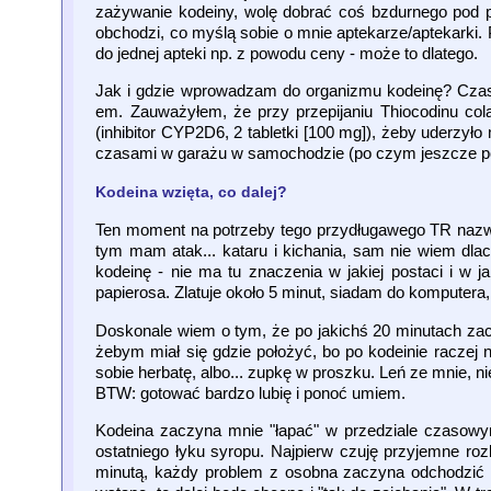
zażywanie kodeiny, wolę dobrać coś bzdurnego pod po
obchodzi, co myślą sobie o mnie aptekarze/aptekarki. 
do jednej apteki np. z powodu ceny - może to dlatego.
Jak i gdzie wprowadzam do organizmu kodeinę? Czasam
em. Zauważyłem, że przy przepijaniu Thiocodinu col
(inhibitor CYP2D6, 2 tabletki [100 mg]), żeby uderzył
czasami w garażu w samochodzie (po czym jeszcze p
Kodeina wzięta, co dalej?
Ten moment na potrzeby tego przydługawego TR nazwij
tym mam atak... kataru i kichania, sam nie wiem dlac
kodeinę - nie ma tu znaczenia w jakiej postaci i w ja
papierosa. Zlatuje około 5 minut, siadam do komputera,
Doskonale wiem o tym, że po jakichś 20 minutach zac
żebym miał się gdzie położyć, bo po kodeinie raczej n
sobie herbatę, albo... zupkę w proszku. Leń ze mnie, 
BTW: gotować bardzo lubię i ponoć umiem.
Kodeina zaczyna mnie "łapać" w przedziale czasowym [
ostatniego łyku syropu. Najpierw czuję przyjemne rozlu
minutą, każdy problem z osobna zaczyna odchodzić w