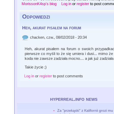
MorissonK4sp's blog
Log in
or
register
to post comm
Odpowiedzi
Heh, akurat pisałem na forum
chacken
, czw., 08/02/2018 - 20:34
Heh, akurat pisałem na forum o swoich przypadk
pierwsze co myśli to że się umiera i dusi... mimo że
koda nie zawsze zadziała mocno.... a jak już zadział
Takie życie ;)
Log in
or
register
to post comments
hyperreal.info news
Za "przekąski" z Kalifornii grozi mu 