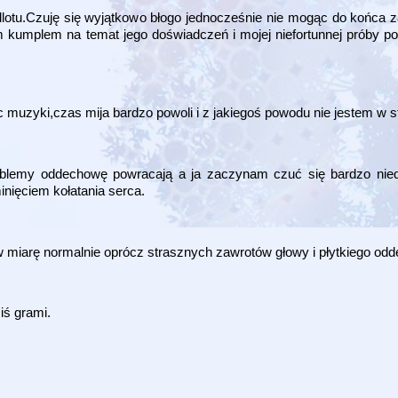
 odlotu.Czuję się wyjątkowo błogo jednocześnie nie mogąc do końca
m kumplem na temat jego doświadczeń i mojej niefortunnej próby p
c muzyki,czas mija bardzo powoli i z jakiegoś powodu nie jestem w s
oblemy oddechowę powracają a ja zaczynam czuć się bardzo nied
nięciem kołatania serca.
w miarę normalnie oprócz strasznych zawrotów głowy i płytkiego od
iś grami.