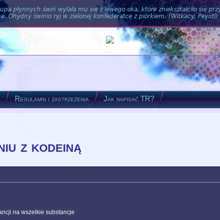
pa płynnych świń wylała mu się z lewego oka, które zniekształciło się pr
. Ohydny świnio ryj w zielonej konfederatce z piórkiem. (Witkacy, Peyotl)
?
Regulamin i zastrzeżenia
Jak napisać TR?
iu z kodeiną
rancji na wszelkie substancje