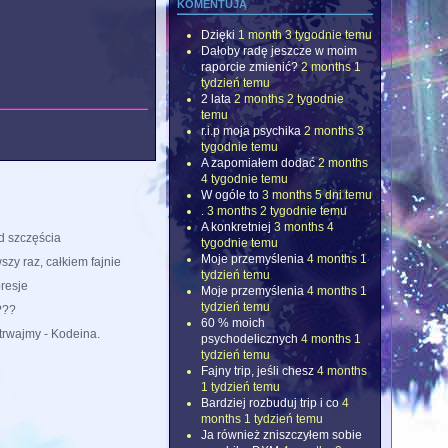
komentują
Dzięki
1 month 3 tygodnie temu
Dałoby radę jeszcze w moim
raporcie zmienić?
2 months 1
tydzień temu
2 lata
2 months 2 tygodnie
temu
r.i.p moja psychika
2 months 3
tygodnie temu
A zapomiałem dodać
2 months
4 tygodnie temu
W ogóle to
3 months 5 dni temu
.
3 months 2 tygodnie temu
A konkretniej
3 months 4
d szczęścia
tygodnie temu
Moje przemyślenia
4 months 1
szy raz, całkiem fajnie
tydzień temu
resje
Moje przemyślenia
4 months 1
tydzień temu
???
60 % moich
trwajmy - Kodeina.
psychodelicznych
4 months 1
tydzień temu
Fajny trip, jeśli chesz
4 months
1 tydzień temu
Bardziej rozbuduj trip i co
4
months 1 tydzień temu
Ja również zniszczyłem sobie