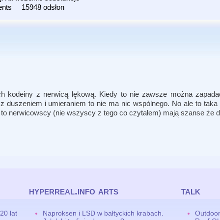
ents
15948 odsłon
ach kodeiny z nerwicą lękową. Kiedy to nie zawsze można zapa
 z duszeniem i umieraniem to nie ma nic wspólnego. No ale to taka l
a to nerwicowscy (nie wszyscy z tego co czytałem) mają szanse że d
hyperreal.info arts
talk
20 lat
Naproksen i LSD w bałtyckich krabach.
Outdoor,