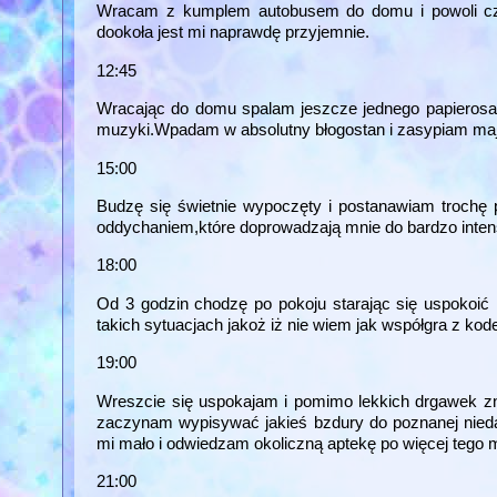
Wracam z kumplem autobusem do domu i powoli czuję
dookoła jest mi naprawdę przyjemnie.
12:45
Wracając do domu spalam jeszcze jednego papierosa i
muzyki.Wpadam w absolutny błogostan i zasypiam maj
15:00
Budzę się świetnie wypoczęty i postanawiam trochę 
oddychaniem,które doprowadzają mnie do bardzo inten
18:00
Od 3 godzin chodzę po pokoju starając się uspokoić 
takich sytuacjach jakoż iż nie wiem jak współgra z kode
19:00
Wreszcie się uspokajam i pomimo lekkich drgawek 
zaczynam wypisywać jakieś bzdury do poznanej nieda
mi mało i odwiedzam okoliczną aptekę po więcej tego
21:00