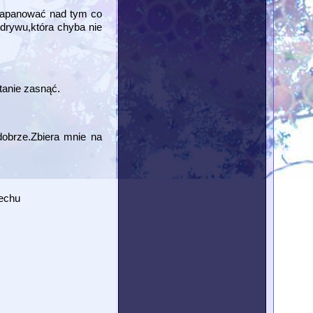
 zapanować nad tym co
odrywu,która chyba nie
tanie zasnąć.
obrze.Zbiera mnie na
dechu