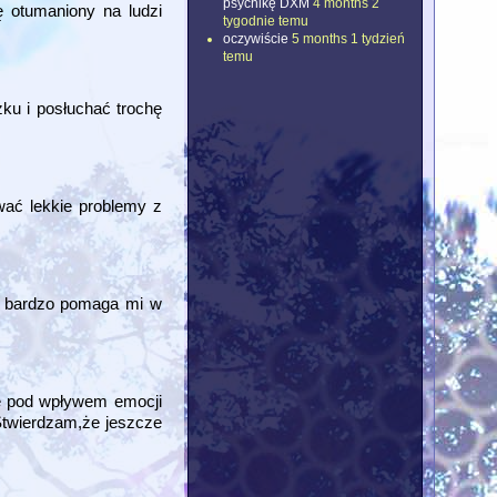
psychikę DXM
4 months 2
 otumaniony na ludzi
tygodnie temu
oczywiście
5 months 1 tydzień
temu
ku i posłuchać trochę
wać lekkie problemy z
ie bardzo pomaga mi w
e pod wpływem emocji
Stwierdzam,że jeszcze