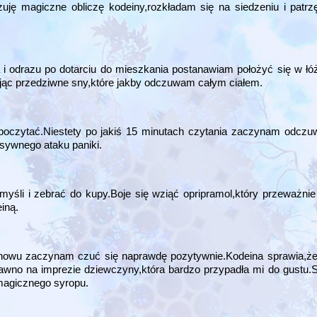
 magiczne obliczę kodeiny,rozkładam się na siedzeniu i patrzę
 odrazu po dotarciu do mieszkania postanawiam położyć się w łóż
ąc przedziwne sny,które jakby odczuwam całym ciałem.
poczytać.Niestety po jakiś 15 minutach czytania zaczynam odczu
sywnego ataku paniki.
myśli i zebrać do kupy.Boje się wziąć opripramol,który przeważn
iną.
znowu zaczynam czuć się naprawdę pozytywnie.Kodeina sprawia,ż
wno na imprezie dziewczyny,która bardzo przypadła mi do gustu.
 magicznego syropu.