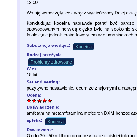
12:00
Wstaję wypoczęty lecz wręcz wycieńczony.Dalej czuję l
Konkludując kodeina naprawdę potrafi być bardzo 
spowodowanym nerwicą ciężko było na spokojnie sku
fatalnie,ale jednak moim faworytem w otumaniaczach p
Substancja wiodąca:
Kodeina
Rodzaj przeżycia:
Problemy zdrowotne
Wiek:
18 lat
Set and setting:
pozytywne nastawienie,liceum ze znajomymi a nastę
Ocena:
Doświadczenie:
amfetamina metamfetamina mefedron DXM benzodiaze
apteka:
Kodeina
Dawkowanie:
Około 30 - 50 ml thiocodinu przy bardzo niskiej toleran