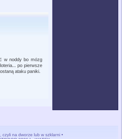
dać w noddy bo mózg
oteria... po pierwsze
ostaną ataku paniki.
 czyli na dworze lub w szklarni •