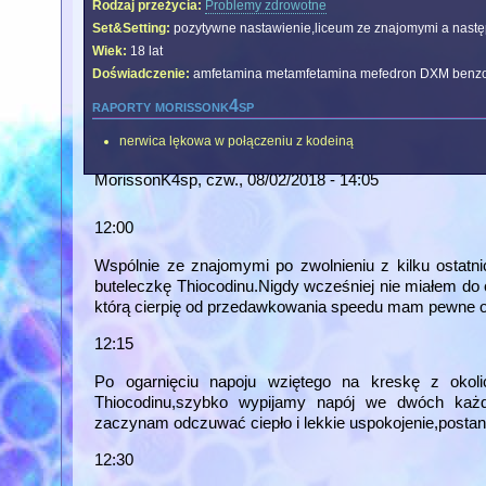
Rodzaj przeżycia:
Problemy zdrowotne
Set&Setting:
pozytywne nastawienie,liceum ze znajomymi a nas
Wiek:
18 lat
Doświadczenie:
amfetamina metamfetamina mefedron DXM benzo
raporty morissonk4sp
nerwica lękowa w połączeniu z kodeiną
MorissonK4sp
, czw., 08/02/2018 - 14:05
12:00
Wspólnie ze znajomymi po zwolnieniu z kilku ostatn
buteleczkę Thiocodinu.Nigdy wcześniej nie miałem do 
którą cierpię od przedawkowania speedu mam pewne o
12:15
Po ogarnięciu napoju wziętego na kreskę z oko
Thiocodinu,szybko wypijamy napój we dwóch każ
zaczynam odczuwać ciepło i lekkie uspokojenie,postan
12:30