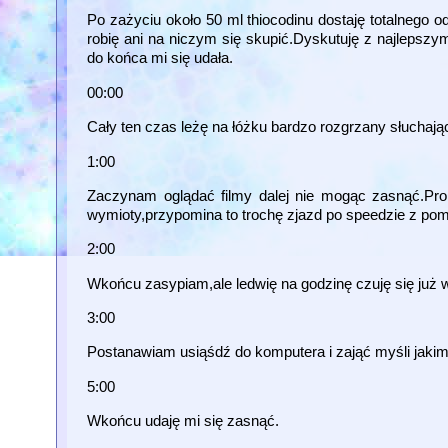
Po zażyciu około 50 ml thiocodinu dostaję totalnego
robię ani na niczym się skupić.Dyskutuję z najlepszy
do końca mi się udała.
00:00
Cały ten czas leżę na łóżku bardzo rozgrzany słuchają
1:00
Zaczynam oglądać filmy dalej nie mogąc zasnąć.Pr
wymioty,przypomina to trochę zjazd po speedzie z pomi
2:00
Wkońcu zasypiam,ale ledwię na godzinę czuję się już 
3:00
Postanawiam usiąśdź do komputera i zająć myśli jakim
5:00
Wkońcu udaję mi się zasnąć.