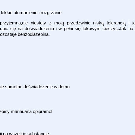
ekkie otumanienie i rozgrzanie.
przyjemna,ale niestety z moją przedzwinie niską tolerancją i
pić się na doświadczeniu i w pełni się takowym cieszyć.Jak na 
ozostaje benzodiazepina.
pnie samotne doświadczenie w domu
piny marihuana opipramol
cji na wszelkie substancje