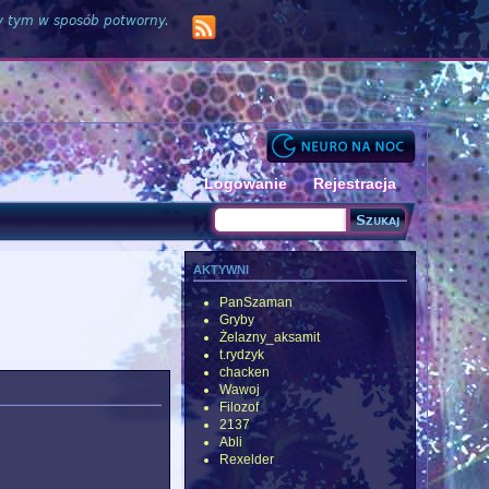
zy tym w sposób potworny.
Logowanie
Rejestracja
Szukaj
Formularz wyszukiwania
aktywni
PanSzaman
Gryby
Żelazny_aksamit
t.rydzyk
chacken
Wawoj
Filozof
2137
Abli
Rexelder