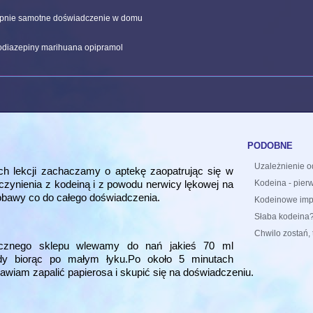
tępnie samotne doświadczenie w domu
diazepiny marihuana opipramol
podobne
Uzależnienie o
ich lekcji zachaczamy o aptekę zaopatrując się w
czynienia z kodeiną i z powodu nerwicy lękowej na
Kodeina - pierw
bawy co do całego doświadczenia.
Kodeinowe imp
Słaba kodeina
Chwilo zostań, 
licznego sklepu wlewamy do nań jakieś 70 ml
dy biorąc po małym łyku.Po około 5 minutach
awiam zapalić papierosa i skupić się na doświadczeniu.