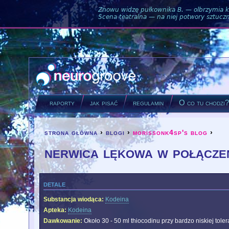
Znowu widzę pułkownika B. — olbrzymia ku
Scena teatralna — na niej potwory sztuczne
raporty
jak pisać
regulamin
O co tu chodzi
strona główna
›
blogi
›
morissonk4sp's blog
›
you are here
nerwica lękowa w połączen
detale
Substancja wiodąca:
Kodeina
Apteka:
Kodeina
Dawkowanie:
Około 30 - 50 ml thiocodinu przy bardzo niskiej tole