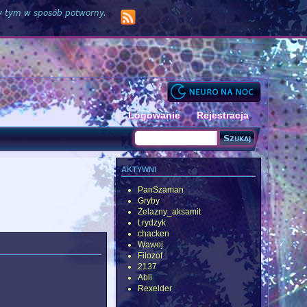
zy tym w sposób potworny.
Logowanie
Rejestracja
Szukaj
Formularz wyszukiwania
aktywni
PanSzaman
Gryby
Żelazny_aksamit
t.rydzyk
chacken
Wawoj
Filozof
2137
Abli
Rexelder