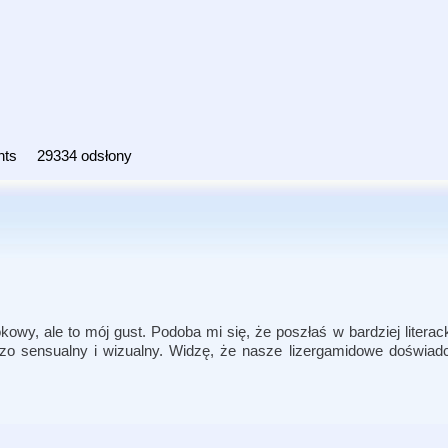
nts
29334 odsłony
wy, ale to mój gust. Podoba mi się, że poszłaś w bardziej literac
dzo sensualny i wizualny. Widzę, że nasze lizergamidowe doświad