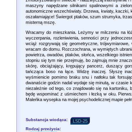
maszyny napędzane silnikami spalinowymi a zielo
autonomiczne wszechświaty. Drzewa, kwiaty, kaczki, kot
oszałamiające! Świergot ptaków, szum strumyka, trzas
misterną mszę.
Wracamy do mieszkania. Leżymy w milczeniu na łóżk
wyczerpania, rozleniwienia, senności przy jednocz
wciąż rozgrywają się geometryczne, trójwymiarowe, 
wracam do domu. Rozczochrana, w wymiętych ubrania
powietrza, owadów, ptaków, słońca, wszelkiego istni
stopniu się tym nie przejmuję, bo zajmują mnie znacz
skórę, obciążający, krępujący pancerz, duszący gors
tańcząca boso na łące. Widzę inaczej. Słyszę inacze
wyśmienicie pomimo braku snu i natłoku tak forsuj
dwanaście godzin nadal wydaje się minutą, w czasie kt
niezależnie od tego, co znajdowało się na kartoniku,
będę wspominać z uśmiechem i łezką w oku. Pierwszy
Maleńka wysepka na mojej psychodelicznej mapie pełne
Substancja wiodąca:
LSD-25
Rodzaj przeżycia: