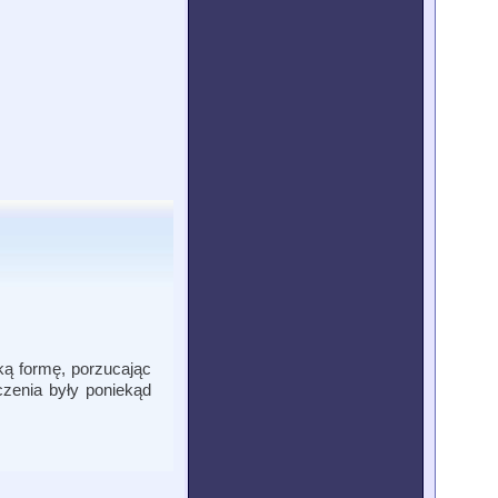
ką formę, porzucając
czenia były poniekąd