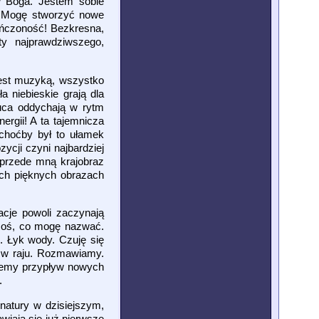
w Boga. Jestem sobie
t. Mogę stworzyć nowe
ończoność! Bezkresna,
y najprawdziwszego,
jest muzyką, wszystko
 niebieskie grają dla
łuca oddychają w rytm
rgii! A ta tajemnicza
 choćby był to ułamek
ycji czyni najbardziej
 przede mną krajobraz
ych pięknych obrazach
acje powoli zaczynają
 coś, co mogę nazwać.
. Łyk wody. Czuję się
u w raju. Rozmawiamy.
ujemy przypływ nowych
.
natury w dzisiejszym,
wiają się już pierwsze