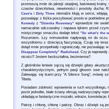
przenoszą mnie do jakiejś utopijnej, baśniowej krainy,
czasów dzieciństwa, niewinności i prostoty ducha
i
niemalże kłują w serce, wbijają 
Cave'a
Dirty Three
pozwalając z łóżka poszybować prosto w podniebne pr
z
wprawdzie nie uwalni
Komedy
"Dziecka Rosemary"
namacalnie odczuwalny i napawa lękiem przed czym
mistycznego smaczku dodaje tekst
"So what's the wo
Rozumiem. Łzy mimowolnie napływają mi do oczu. 
wszystkiemu z dziecięcą fascynacją. Czuję się tera
dotąd mnie przepełniały i ograniczały, nie pozwalając 
. Czy ja naprawdę
Disappear Completely" Radiohead
nicości? Jestem bezkształtna, bezimienna?
Z głośników leniwie sączą się dźwięki gitary akustyc
charakterystycznym, pełnym pasji głosem swe natch
Zalewając się łzami przy "A Silence Song", mówię s
Tibeta.
Posiadam zdolność wprawienia w ruch wszystkiego, m
pozór jednolite, białe ściany oferują nadzwyczajny rep
układają w fantastyczne mozaiki, witraże, konstelacje;
Patrzę i chłonę, chłonę i patrzę. Obraz i dźwięk są je