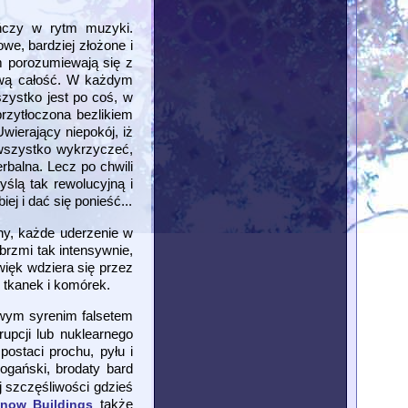
ńczy w rytm muzyki.
we, bardziej złożone i
ym porozumiewają się z
pową całość. W każdym
szystko jest po coś, w
przytłoczona bezlikiem
ierający niepokój, iż
 wszystko wykrzyczeć,
rbalna. Lecz po chwili
ślą tak rewolucyjną i
j i dać się ponieść...
ny, każde uderzenie w
brzmi tak intensywnie,
ięk wdziera się przez
 tkanek i komórek.
swym syrenim falsetem
rupcji lub nuklearnego
ostaci prochu, pyłu i
ogański, brodaty bard
j szczęśliwości gdzieś
także
Snow Buildings