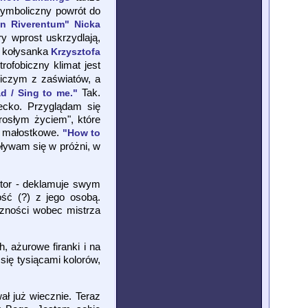
 symboliczny powrót do
n Riverentum" Nicka
ry wprost uskrzydlają,
h kołysanka
Krzysztofa
ofobiczny klimat jest
iczym z zaświatów, a
Tak.
ad / Sing to me."
ecko. Przyglądam się
rosłym życiem", które
ak małostkowe.
"How to
ływam się w próżni, w
entor - deklamuje swym
ość (?) z jego osobą.
czności wobec mistrza
 ażurowe firanki i na
się tysiącami kolorów,
ał już wiecznie. Teraz