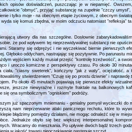
elkich opisów doświadczeń, puszczając je w niepamięć. Owszem,
 całkowicie "obmyć", przyjąć substancję na zupełnie "czczy umysł", 
nienie i tylko moje - na obecnym etapie życiowym, z obecnym świa
yda się komuś zbędna, w moim odczuciu natomiast "refleksja" t
awierającą utwory dla nas szczególne. Dosłownie zabarykadowaliś
sobie, że pod wpływem tej nieprzewidywalnej substancji nie opuści
ykami. Staramy się odprężyć i nie wyczekiwać biernie pierwszych e
ej. Głęboko oddycham, nastrajając się pozytywnie. Po parunastu min
ażdym wyjściem każdy musiał przejść "kontrolę trzeźwości", a swoi
ająco i uroczo komiczne z perspektywy czasu. Po około 30 minut
ciała, "ciasny sweterek", kończyny "jak z waty", ociężałość, a 
towaliśmy stwierdzeniem "Czuję się po prostu dziwnie" i naprawdę tr
jem. Po około 45 minutach pojawiają się pierwsze efekty wizualne 
rwsze, jeszcze niewyraźne i rozmyte fraktale na balkonowych ka
aje się ona symbolicznym "ogniskiem" podróży.
naszym już spaczonym mniemaniu - genialny pomysł wycieczki do
zyszą nam nieprzerwanie ataki panicznego rechotu, które to wyw
klepie błądzimy pomiędzy działami, nie mogąc odnaleźć się w miej
bce. Jednakże obyło się bez większej interpersonalnej komprom
ych. Wracamy do mieszkania. Po upływie dwóch bądź trzech godzin
enia w jakość towaru nieoczekiwanie następuje szczyt...