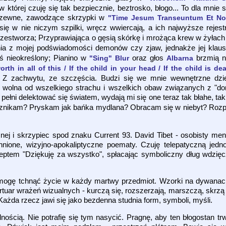
 w której czuję się tak bezpiecznie, beztrosko, błogo... To dla mnie
; Rzewne, zawodzące skrzypki w
"Time Jesum Transeuntum Et No
się w nie niczym szpilki, wręcz wwiercają, a ich najwyższe rejest
zestworza; Przyprawiająca o gęsią skórkę i mrożąca krew w żyłac
a z mojej podświadomości demonów czy zjaw, jednakże jej klaustr
ś nieokreślony; Pianino w
oraz głos
brzmią n
"Sing" Blur
Albarna
rth in all of this / If the child in your head / If the child is de
Z zachwytu, ze szczęścia. Budzi się we mnie wewnętrzne dzi
z wolna od wszelkiego strachu i wszelkich obaw związanych z "do
w pełni delektować się światem, wydają mi się one teraz tak błahe, t
 znikam? Pryskam jak bańka mydlana? Obracam się w niebyt? Rozp
znej i skrzypiec spod znaku Current 93. David Tibet - osobisty m
nione, wizyjno-apokaliptyczne poematy. Czuję telepatyczną jedn
zeptem "Dziękuję za wszystko", spłacając symboliczny dług wdzię
ogę tchnąć życie w każdy martwy przedmiot. Wzorki na dywanach,
ertuar wrażeń wizualnych - kurczą się, rozszerzają, marszczą, skrzą 
 Każda rzecz jawi się jako bezdenna studnia form, symboli, myśli.
dnością. Nie potrafię się tym nasycić. Pragnę, aby ten błogostan trw