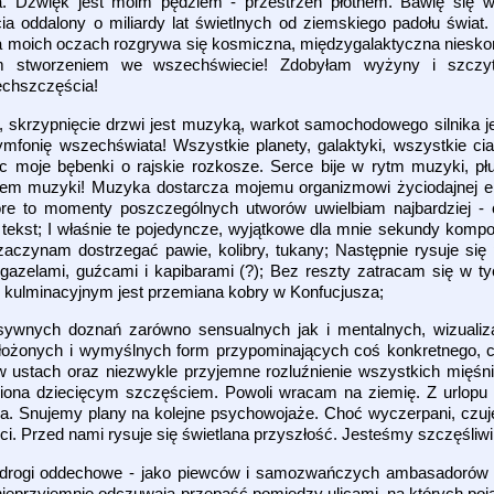
. Dźwięk jest moim pędzlem - przestrzeń płótnem. Bawię się 
ia oddalony o miliardy lat świetlnych od ziemskiego padołu świa
Na moich oczach rozgrywa się kosmiczna, międzygalaktyczna niesk
ym stworzeniem we wszechświecie! Zdobyłam wyżyny i szczyt
echszczęścia!
 skrzypnięcie drzwi jest muzyką, warkot samochodowego silnika 
fonię wszechświata! Wszystkie planety, galaktyki, wszystkie ciała
c moje bębenki o rajskie rozkosze. Serce bije w rytm muzyki, p
tem muzyki! Muzyka dostarcza mojemu organizmowi życiodajnej ene
óre to momenty poszczególnych utworów uwielbiam najbardziej -
s tekst; I właśnie te pojedyncze, wyjątkowe dla mnie sekundy kompoz
aczynam dostrzegać pawie, kolibry, tukany; Następnie rysuje się
gazelami, guźcami i kapibarami (?); Bez reszty zatracam się w t
kulminacyjnym jest przemiana kobry w Konfucjusza;
nsywnych doznań zarówno sensualnych jak i mentalnych, wizualiz
k złożonych i wymyślnych form przypominających coś konkretnego,
ustach oraz niezwykle przyjemne rozluźnienie wszystkich mięśni
łniona dziecięcym szczęściem. Powoli wracam na ziemię. Z urlop
wa. Snujemy plany na kolejne psychowojaże. Choć wyczerpani, cz
ci. Przed nami rysuje się świetlana przyszłość. Jesteśmy szczęśliwi
e drogi oddechowe - jako piewców i samozwańczych ambasadorów 
eprzyjemnie odczuwają przepaść pomiędzy ulicami, na których poja