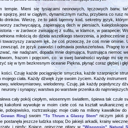
m tempie. Mieni się tysiącami neonowych, tęczowych barw, ta
e spojrzę, jest w ciągłym, dynamicznym ruchu, przybiera co rusz no
i do drinków. Wierzę, że to jakiś tajemny kod, sekretny język, któr
 tworzy zachwycającą, zapierającą dech w piersiach, kalejdosko
historia - w żarówce zwisającej z sufitu, w klamce, w parapecie; W
ełniona miłością do dzieła wszelkiego stworzenia, a jednocześnie 
towarzyszy zarazem lęk, że coś przeoczę, że coś mnie ominie. Uw
ie zewsząd, że język zawodzi i odmawia posłuszeństwa. Pragnę to
 nazwać, nie nadążam, dopada mnie dojmująca, frustrująca niemoc we
słowom, frazom i pojęciom, co w swej banalności wydaje mi się my
 się w tym bezkresnym oceanie Piękna, płynąć coraz głębiej i głębie
 kości. Czuję każde pociągnięcie smyczka, każde szarpnięcie stru
 mojego ciała. Każdy dźwięk żyje swoim życiem. Każdy instrument 
nowy, wielowymiarowy, wielodenny. Czuję, jak każdy pojedynczy dźw
z neurony i synapsy; warstwa po warstwie przenika do najmniejszych
zalewa cały pokój ciepłym, wiosennym światłem, śpiewa tak czule 
zej kakofonii wywołuje w moim ciele coś na kształt wulkanicznej e
e, pobojowisko, roztrzaskując moje ciało na miliony kawałków do p
) swoim
niczym jakiś p
 Gowan Ring
"To Thrum a Glassy Stem"
 postanęła jeszcze ludzka stopa; Do jakiejś arkadii, krainy wieczne
krzaty i nimfy; Kojące, oniryczne gitary w
"Wisconsin" Natural 