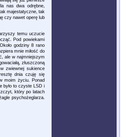
dla nas dwa odrębne,
tak majestatyczne, tak
gę czy nawet operę lub
arzyszy temu uczucie
począć. Pod powiekami
 Około godziny 8 rano
zpiera mnie miłość do
ć, ale w najmniejszym
ogowaciałą, złuszczoną
a w zwiewnej sukience
resztę dnia czuję się
ę w moim życiu. Ponad
e było to czyste LSD i
zczyt, który po latach
żagle psychożeglarza.