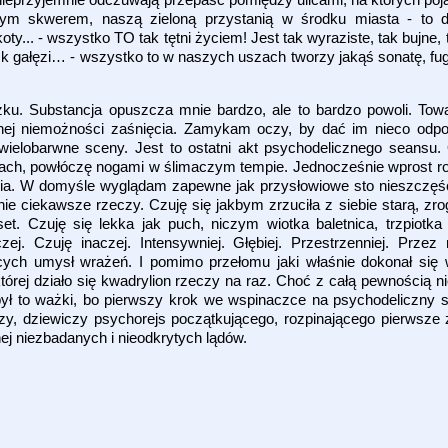
nym skwerem, naszą zieloną przystanią w środku miasta - to 
y... - wszystko TO tak tętni życiem! Jest tak wyraziste, tak bujne, 
k gałęzi… - wszystko to w naszych uszach tworzy jakąś sonatę, fu
u. Substancja opuszcza mnie bardzo, ale to bardzo powoli. Tow
esnej niemożności zaśnięcia. Zamykam oczy, by dać im nieco od
wielobarwne sceny. Jest to ostatni akt psychodelicznego seansu.
ch, powłóczę nogami w ślimaczym tempie. Jednocześnie wprost ro
enia. W domyśle wyglądam zapewne jak przysłowiowe sto nieszczęś
nie ciekawsze rzeczy. Czuję się jakbym zrzuciła z siebie starą, zr
et. Czuję się lekka jak puch, niczym wiotka baletnica, trzpiotk
j. Czuję inaczej. Intensywniej. Głębiej. Przestrzenniej. Przez 
ących umysł wrażeń. I pomimo przełomu jaki właśnie dokonał si
órej działo się kwadrylion rzeczy na raz. Choć z całą pewnością ni
 był to ważki, bo pierwszy krok we wspinaczce na psychodeliczny s
, dziewiczy psychorejs początkującego, rozpinającego pierwsze 
j niezbadanych i nieodkrytych lądów.