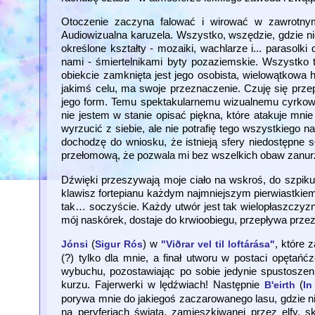
Otoczenie zaczyna falować i wirować w zawrotny
Audiowizualna karuzela. Wszystko, wszędzie, gdzie ni
określone kształty - mozaiki, wachlarze i... parasolk
nami - śmiertelnikami byty pozaziemskie. Wszystko
obiekcie zamknięta jest jego osobista, wielowątkowa 
jakimś celu, ma swoje przeznaczenie. Czuję się przep
jego form. Temu spektakularnemu wizualnemu cyrkowi 
nie jestem w stanie opisać piękna, które atakuje mn
wyrzucić z siebie, ale nie potrafię tego wszystkiego
dochodzę do wniosku, że istnieją sfery niedostępne 
przełomową, że pozwala mi bez wszelkich obaw zanurzyć
Dźwięki przeszywają moje ciało na wskroś, do szpiku
klawisz fortepianu każdym najmniejszym pierwiastkiem
tak… soczyście. Każdy utwór jest tak wielopłaszczyz
mój naskórek, dostaje do krwioobiegu, przepływa prze
(
) w
, które 
Jónsi
Sigur Rós
"Viðrar vel til loftárása"
(?) tylko dla mnie, a finał utworu w postaci opętańć
wybuchu, pozostawiając po sobie jedynie spustoszeni
kurzu. Fajerwerki w lędźwiach! Następnie
(
B'eirth
In
porywa mnie do jakiegoś zaczarowanego lasu, gdzie nie
na peryferiach świata, zamieszkiwanej przez elfy, s