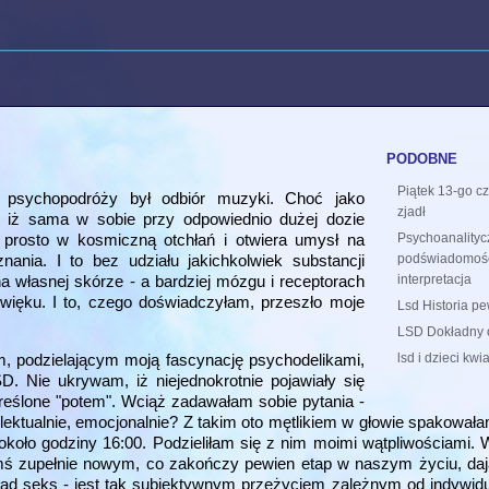
podobne
Piątek 13-go cz
 psychopodróży był odbiór muzyki. Choć jako
zjadł
 iż sama w sobie przy odpowiednio dużej dozie
a prosto w kosmiczną otchłań i otwiera umysł na
Psychoanality
nia. I to bez udziału jakichkolwiek substancji
podświadomości 
 własnej skórze - a bardziej mózgu i receptorach
interpretacja
ięku. I to, czego doświadczyłam, przeszło moje
Lsd Historia p
LSD Dokładny o
lsd i dzieci kwia
m, podzielającym moją fascynację psychodelikami,
D. Nie ukrywam, iż niejednokrotnie pojawiały się
określone "potem". Wciąż zadawałam sobie pytania -
ktualnie, emocjonalnie? Z takim oto mętlikiem w głowie spakowałam 
około godziny 16:00. Podzieliłam się z nim moimi wątpliwościami. 
zymś zupełnie nowym, co zakończy pewien etap w naszym życiu, d
kład seks - jest tak subiektywnym przeżyciem zależnym od indywi