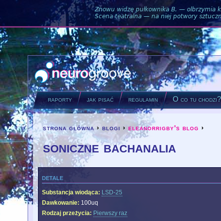
Znowu widzę pułkownika B. — olbrzymia ku
Scena teatralna — na niej potwory sztuczne
raporty
jak pisać
regulamin
O co tu chodzi
strona główna
›
blogi
›
eleanorrigby's blog
›
you are here
soniczne bachanalia
detale
Substancja wiodąca:
LSD-25
Dawkowanie:
100uq
Rodzaj przeżycia:
Pierwszy raz