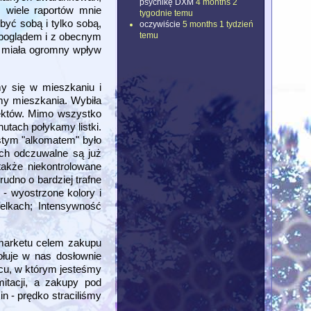
psychikę DXM
4 months 2
 wiele raportów mnie
tygodnie temu
być sobą i tylko sobą,
oczywiście
5 months 1 tydzień
temu
topoglądem i z obecnym
a miała ogromny wpływ
my się w mieszkaniu i
my mieszkania. Wybiła
fektów. Mimo wszystko
utach połykamy listki.
stym "alkomatem" było
ach odczuwalne są już
także niekontrolowane
udno o bardziej trafne
- wyostrzone kolory i
felkach; Intensywność
 marketu celem zakupu
ołuje w nas dosłownie
scu, w którym jesteśmy
itacji, a zakupy pod
 - prędko straciliśmy