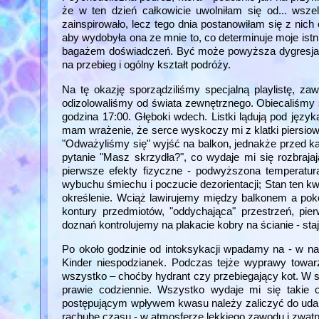
że w ten dzień całkowicie uwolniłam się od... wsz
zainspirowało, lecz tego dnia postanowiłam się z nich
aby wydobyła ona ze mnie to, co determinuje moje ist
bagażem doświadczeń. Być może powyższa dygresja w
na przebieg i ogólny kształt podróży.
Na tę okazję sporządziliśmy specjalną playlistę, z
odizolowaliśmy od świata zewnętrznego. Obiecaliśmy 
godzina 17:00. Głęboki wdech. Listki lądują pod jęz
mam wrażenie, że serce wyskoczy mi z klatki piersiow
"Odważyliśmy się" wyjść na balkon, jednakże przed k
pytanie "Masz skrzydła?", co wydaje mi się rozbraj
pierwsze efekty fizyczne - podwyższona temperatura 
wybuchu śmiechu i poczucie dezorientacji; Stan ten kwi
określenie. Wciąż lawirujemy między balkonem a poko
kontury przedmiotów, "oddychająca" przestrzeń, pie
doznań kontrolujemy na plakacie kobry na ścianie - st
Po około godzinie od intoksykacji wpadamy na - w 
Kinder niespodzianek. Podczas tejże wyprawy towar
wszystko – choćby hydrant czy przebiegający kot. W s
prawie codziennie. Wszystko wydaje mi się takie o
postępującym wpływem kwasu należy zaliczyć do udan
rachubę czasu - w atmosferze lekkiego zawodu i zwątpi