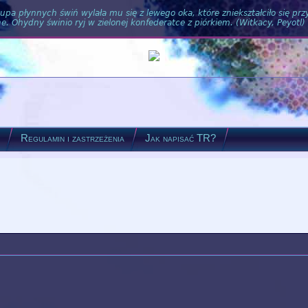
pa płynnych świń wylała mu się z lewego oka, które zniekształciło się pr
. Ohydny świnio ryj w zielonej konfederatce z piórkiem. (Witkacy, Peyotl)
?
Regulamin i zastrzeżenia
Jak napisać TR?