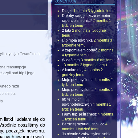
komentują
Dzięki
1 month 3 tygodnie temu
Dałoby radę jeszcze w moim
raporcie zmienić?
2 months 1
tydzień temu
2 lata
2 months 2 tygodnie
temu
r.i.p moja psychika
2 months 3
tygodnie temu
A zapomiałem dodać
2 months
yli o tym jak "kwas" mnie
4 tygodnie temu
W ogóle to
3 months 6 dni temu
.
3 months 2 tygodnie temu
czna reasumpcja
A konkretniej
4 months 2
czyli bad trip i jego
godziny temu
Moje przemyślenia
4 months 1
tydzień temu
ewnego razu
Moje przemyślenia
4 months 1
pis tripu.
tydzień temu
60 % moich
ty
psychodelicznych
4 months 1
tydzień temu
Fajny trip, jeśli chesz
4 months
listki i udałam się do
1 tydzień temu
Bardziej rozbuduj trip i co
4
Wspólnie doszliśmy do
months 1 tydzień temu
ając początek nowemu.
Ja również zniszczyłem sobie
dualnych uwarunkowań,