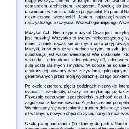
mogę tworzyć. Jestem w istnym ferworze tworzenia
demiurgiem, architektem, kreatorem. Powołuję do życ
uniwersum w zaciszu pokoju przyjaciela! Po prostu! 
niezmierzona wieczność! Jestem najszczęśliwsz
najczystszego Szczęścia! Wszechogarniającego Wsz
Muzyka! Ach! Niech żyje muzyka! Cisza jest muzyką,
jest muzyką! Wszystko to tworzy niekończącą się sym
mnie! Dźwięki sączą się do mych uszu przyprawiają
Muzyki, krew pulsuje w arteriach w rytm muzyki, jes
substancja jest wszechwiedząca! Wie doskonale, kt
sekundy – jeden akord, jeden gitarowy riff, jeden wer
sutą ucztą dla mych zmysłów. W kobrze na ścianie z
afrykańskiej sawanny wraz z żyrafami, galopującymi 
generowanych przez moją wyobraźnię, czego punktem 
Po około czterech, pięciu godzinach niezwykle inte
słabnąć - przedmioty, obrazy nie przybierają już ta
Fizycznie odczuwam szczękościsk, suchość oczu i w 
zagubiona, zdezorientowana. A jednocześnie przepe
Wymieniamy się wrażeniami z trudem dobierając sło
sił witalnych, nowych chęci do życia, nowych możliwoś
Około piątej nad ranem (?) idziemy do parku. Nasz
zmotoryzowanym świecie - nadzwyczaj intensywnie i ni