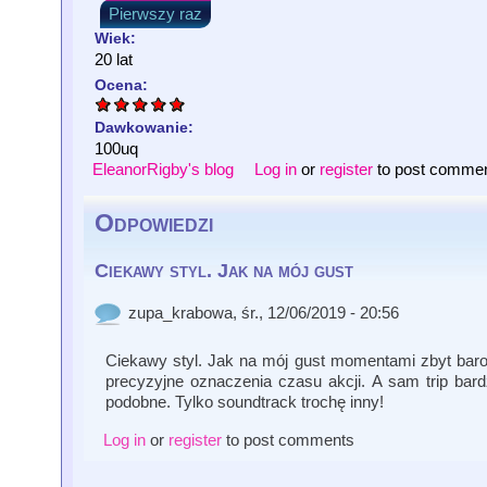
Pierwszy raz
Wiek:
20 lat
Ocena:
Dawkowanie:
100uq
EleanorRigby's blog
Log in
or
register
to post comme
Odpowiedzi
Ciekawy styl. Jak na mój gust
zupa_krabowa
, śr., 12/06/2019 - 20:56
Ciekawy styl. Jak na mój gust momentami zbyt baroko
precyzyjne oznaczenia czasu akcji. A sam trip bar
podobne. Tylko soundtrack trochę inny!
Log in
or
register
to post comments