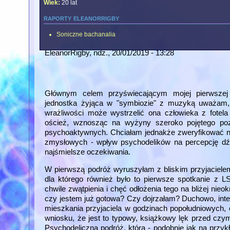
Wiek:
20 lat
raporty eleanorrigby
Soniczne bachanalia
EleanorRigby
, ndz., 20/01/2019 - 13:28
Głównym celem przyświecającym mojej pierwszej
jednostka żyjąca w "symbiozie" z muzyką uważam,
wrażliwości może wystrzelić ona człowieka z fotel
oścież, wznosząc na wyżyny szeroko pojętego pozna
psychoaktywnych. Chciałam jednakże zweryfikować na
zmysłowych - wpływ psychodelików na percepcję dźw
najśmielsze oczekiwania.
W pierwszą podróż wyruszyłam z bliskim przyjaciele
dla którego również było to pierwsze spotkanie z LS
chwile zwątpienia i chęć odłożenia tego na bliżej nie
czy jestem już gotowa? Czy dojrzałam? Duchowo, intele
mieszkania przyjaciela w godzinach popołudniowych, 
wniosku, że jest to typowy, książkowy lęk przed c
Psychodeliczna podróż, która - podobnie jak na przy