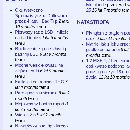
Mr. blonde
przez
vart
25
16 lat 7 months
tem
Okultystyczno
Spiritualistyczne Driftowanie,
katastrofa
przez 4 lata... Bad Trip
2 lata
10 months
temu
Pierwszy raz z LSD i miłość
Płynąłem z prądem pot
na bad tripie
4 lata 5 months
rzeki
2 lata 11 months
temu
Matrix- jak z lęku prze
Rozliczenie z przeszłością -
gładko do paranoi
8 lat
bad trip LSD
6 lat 9 months
months
temu
temu
1,2 MXE 1,2 Pentedron
Mocne wejście kwasu na
coś kwaso podobne ja
zejściu emki
6 lat 9 months
godzin przeżyć 18 uro
temu
życia.
12 lat 10 months
Kartoniki nakrapiane THC
7
lat 4 months
temu
Pare godzin umierania
8 lat 1
month
temu
Mój kwaśny badtrip raport
8
lat 2 months
temu
Wielkie Zło
8 lat 2 months
temu
Największy bad trip starego