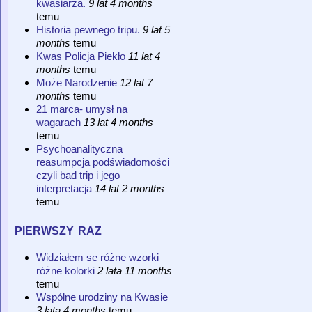
kwasiarza.
9 lat 4 months
temu
Historia pewnego tripu.
9 lat 5
months
temu
Kwas Policja Piekło
11 lat 4
months
temu
Może Narodzenie
12 lat 7
months
temu
21 marca- umysł na
wagarach
13 lat 4 months
temu
Psychoanalityczna
reasumpcja podświadomości
czyli bad trip i jego
interpretacja
14 lat 2 months
temu
pierwszy raz
Widziałem se różne wzorki
różne kolorki
2 lata 11 months
temu
Wspólne urodziny na Kwasie
3 lata 4 months
temu