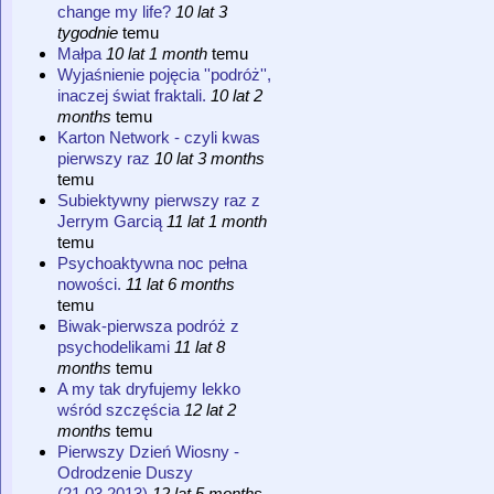
change my life?
10 lat 3
tygodnie
temu
Małpa
10 lat 1 month
temu
Wyjaśnienie pojęcia ''podróż'',
inaczej świat fraktali.
10 lat 2
months
temu
Karton Network - czyli kwas
pierwszy raz
10 lat 3 months
temu
Subiektywny pierwszy raz z
Jerrym Garcią
11 lat 1 month
temu
Psychoaktywna noc pełna
nowości.
11 lat 6 months
temu
Biwak-pierwsza podróż z
psychodelikami
11 lat 8
months
temu
A my tak dryfujemy lekko
wśród szczęścia
12 lat 2
months
temu
Pierwszy Dzień Wiosny -
Odrodzenie Duszy
(21.03.2013)
12 lat 5 months