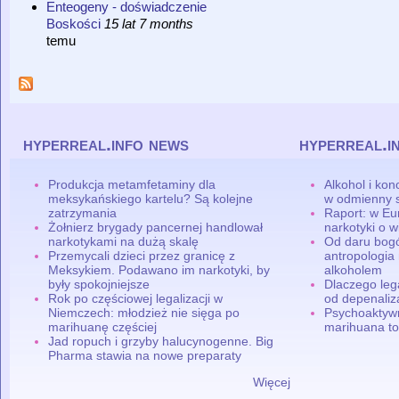
Enteogeny - doświadczenie
Boskości
15 lat 7 months
temu
hyperreal.info news
hyperreal.i
Produkcja metamfetaminy dla
Alkohol i ko
meksykańskiego kartelu? Są kolejne
w odmienny 
zatrzymania
Raport: w Eu
Żołnierz brygady pancernej handlował
narkotyki o w
narkotykami na dużą skalę
Od daru bogó
Przemycali dzieci przez granicę z
antropologia
Meksykiem. Podawano im narkotyki, by
alkoholem
były spokojniejsze
Dlaczego leg
Rok po częściowej legalizacji w
od depenaliza
Niemczech: młodzież nie sięga po
Psychoaktyw
marihuanę częściej
marihuana to
Jad ropuch i grzyby halucynogenne. Big
Pharma stawia na nowe preparaty
Więcej