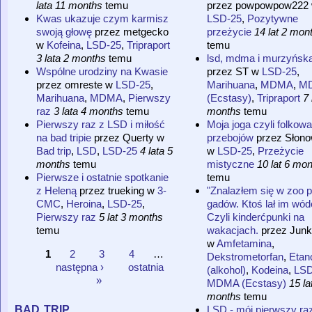
lata 11 months
temu
przez
powpowpow222
Kwas ukazuje czym karmisz
LSD-25
,
Pozytywne
swoją głowę
przez
metgecko
przeżycie
14 lat 2 mon
w
Kofeina
,
LSD-25
,
Tripraport
temu
3 lata 2 months
temu
lsd, mdma i murzyńska
Wspólne urodziny na Kwasie
przez
ST
w
LSD-25
,
przez
omreste
w
LSD-25
,
Marihuana
,
MDMA
,
M
Marihuana
,
MDMA
,
Pierwszy
(Ecstasy)
,
Tripraport
7 
raz
3 lata 4 months
temu
months
temu
Pierwszy raz z LSD i miłość
Moja joga czyli folkowa 
na bad tripie
przez
Querty
w
przebojów
przez
Słon
Bad trip
,
LSD
,
LSD-25
4 lata 5
w
LSD-25
,
Przeżycie
months
temu
mistyczne
10 lat 6 mo
Pierwsze i ostatnie spotkanie
temu
z Heleną
przez
trueking
w
3-
"Znalazłem się w zoo 
CMC
,
Heroina
,
LSD-25
,
gadów. Ktoś lał im wódę
Pierwszy raz
5 lat 3 months
Czyli kinderćpunki na
temu
wakacjach.
przez
Junk
w
Amfetamina
,
1
2
3
4
…
Dekstrometorfan
,
Etan
Strony
następna ›
ostatnia
(alkohol)
,
Kodeina
,
LSD
»
MDMA (Ecstasy)
15 la
months
temu
bad trip
LSD - mój pierwszy raz