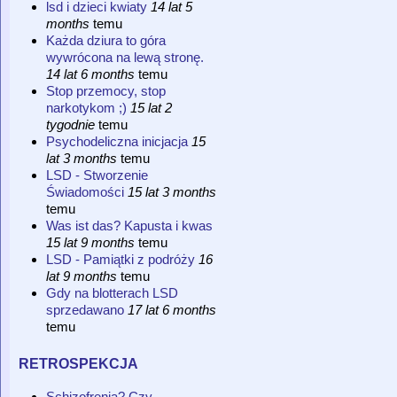
lsd i dzieci kwiaty
14 lat 5
months
temu
Każda dziura to góra
wywrócona na lewą stronę.
14 lat 6 months
temu
Stop przemocy, stop
narkotykom ;)
15 lat 2
tygodnie
temu
Psychodeliczna inicjacja
15
lat 3 months
temu
LSD - Stworzenie
Świadomości
15 lat 3 months
temu
Was ist das? Kapusta i kwas
15 lat 9 months
temu
LSD - Pamiątki z podróży
16
lat 9 months
temu
Gdy na blotterach LSD
sprzedawano
17 lat 6 months
temu
retrospekcja
Schizofrenia? Czy