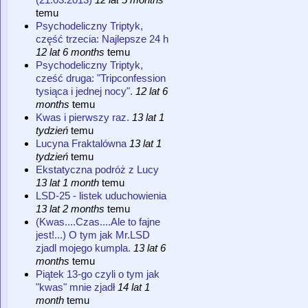
temu
Psychodeliczny Triptyk,
część trzecia: Najlepsze 24 h
12 lat 6 months
temu
Psychodeliczny Triptyk,
cześć druga: "Tripconfession
tysiąca i jednej nocy".
12 lat 6
months
temu
Kwas i pierwszy raz.
13 lat 1
tydzień
temu
Lucyna Fraktalówna
13 lat 1
tydzień
temu
Ekstatyczna podróż z Lucy
13 lat 1 month
temu
LSD-25 - listek uduchowienia
13 lat 2 months
temu
(Kwas....Czas....Ale to fajne
jest!...) O tym jak Mr.LSD
zjadl mojego kumpla.
13 lat 6
months
temu
Piątek 13-go czyli o tym jak
"kwas" mnie zjadł
14 lat 1
month
temu