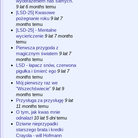
wyobrażeniem nas samych.
9 lat 6 months
temu
[LSD-25] Kwasowe
pożegnanie roku
9 lat 7
months
temu
[LSD-25] - Mentalne
wycieńczenie
9 lat 7 months
temu
Pierwsza przygoda z
magicznym światem
9 lat 7
months
temu
LSD - łapacz snów, czerwona
pigułka i śmierć ego
9 lat 7
months
temu
Mój pierwszy raz we
"Wszechświecie"
9 lat 9
months
temu
Przysługa za przysługę
9 lat
11 months
temu
O tym, jak kwas mnie
odnalazł
10 lat 5 dni
temu
Dziwne nieprzypadki
starszego brata i kredki
Crayola - will Hofmann