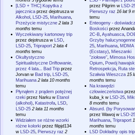
[LSD + THC] Kopytka z
przez
Pilgrim
w
LSD-2
jajecznica
przez
dejotrusza
w
Pierwszy raz
16 lat 9 
Alkohol
,
LSD-25
,
Marihuana
,
temu
Przeżycie mistyczne
2 lata 3
Enteogeny - doświadcz
months
temu
Boskości
przez
Anand
Wyczekiwany kartonowy trip
2C-B
,
Ayahuasca
,
DO
przez
dejotrusza
w
LSD
,
Grzyby halucynogenn
LSD-25
,
Tripraport
2 lata 4
25
,
Marihuana
,
MDMA
months
temu
(Ecstasy)
,
Mieszanki
Okultystyczno
"ziołowe"
,
Mimosa Hosti
Spiritualistyczne Driftowanie,
Opium
,
Powój hawajsk
przez 4 lata... Bad Trip
przez
Retrospekcja
,
Ruta st
Jorvan
w
Bad trip
,
LSD-25
,
Szałwia Wieszcza
15 l
Marihuana
2 lata 10 months
months
temu
temu
Na krawędzi
Płynąłem z prądem potężnej
człowieczeństwa
prze
rzeki
przez
Narku
w
Etanol
kuba_k
w
LSD-25
,
Mik
(alkohol)
,
Katastrofa
,
LSD
,
8 months
temu
LSD-25
2 lata 11 months
Absurd. (by Porysowa
temu
przez
Wawoj
w
LSD-2
Widziałem se różne wzorki
Marihuana
,
Tripraport
1
różne kolorki
przez
filipjd134
months
temu
w
LSD-25
,
Pierwszy raz
2
LSD Dokładny opis trip