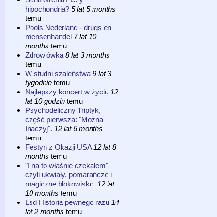
hipochondria?
5 lat 5 months
temu
Pools Nederland - drugs en
mensenhandel
7 lat 10
months
temu
Zdrowiówka
8 lat 3 months
temu
W studni szaleństwa
9 lat 3
tygodnie
temu
Najlepszy koncert w życiu
12
lat 10 godzin
temu
Psychodeliczny Triptyk,
część pierwsza: "Można
Inaczyj".
12 lat 6 months
temu
Festyn z Okazji USA
12 lat 8
months
temu
"I na to właśnie czekałem"
czyli ukwiały, pomarańcze i
magiczne blokowisko.
12 lat
10 months
temu
Lsd Historia pewnego razu
14
lat 2 months
temu