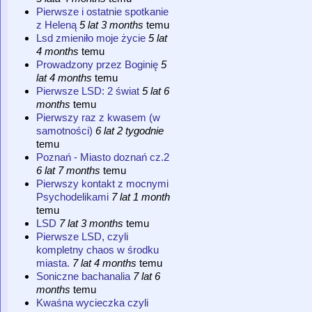
Pierwsze i ostatnie spotkanie
z Heleną
5 lat 3 months
temu
Lsd zmieniło moje życie
5 lat
4 months
temu
Prowadzony przez Boginię
5
lat 4 months
temu
Pierwsze LSD: 2 świat
5 lat 6
months
temu
Pierwszy raz z kwasem (w
samotności)
6 lat 2 tygodnie
temu
Poznań - Miasto doznań cz.2
6 lat 7 months
temu
Pierwszy kontakt z mocnymi
Psychodelikami
7 lat 1 month
temu
LSD
7 lat 3 months
temu
Pierwsze LSD, czyli
kompletny chaos w środku
miasta.
7 lat 4 months
temu
Soniczne bachanalia
7 lat 6
months
temu
Kwaśna wycieczka czyli