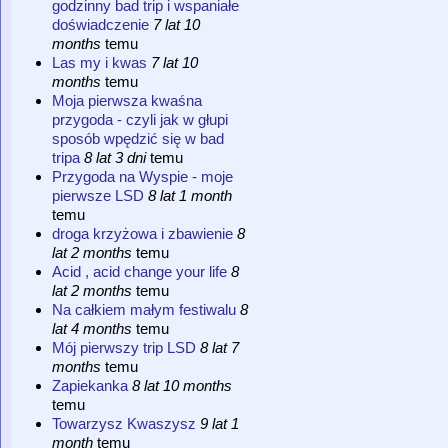
godzinny bad trip i wspaniałe
doświadczenie
7 lat 10
months
temu
Las my i kwas
7 lat 10
months
temu
Moja pierwsza kwaśna
przygoda - czyli jak w głupi
sposób wpędzić się w bad
tripa
8 lat 3 dni
temu
Przygoda na Wyspie - moje
pierwsze LSD
8 lat 1 month
temu
droga krzyżowa i zbawienie
8
lat 2 months
temu
Acid , acid change your life
8
lat 2 months
temu
Na całkiem małym festiwalu
8
lat 4 months
temu
Mój pierwszy trip LSD
8 lat 7
months
temu
Zapiekanka
8 lat 10 months
temu
Towarzysz Kwaszysz
9 lat 1
month
temu