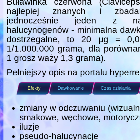
Buławinka czerwona (Clavicep
najlepiej znanych i zbadan
jednocześnie jeden z najsi
halucynogenów - minimalna dawka,
dostrzegalne, to 20 μg = 0,
1/1.000.000 grama, dla porówna
1 grosz waży 1,3 grama).
Pełniejszy opis na portalu hyperre
Efekty
Dawkowanie
Czas działania
zmiany w odczuwaniu (wizualn
smakowe, węchowe, motorycz
iluzje
pseudo-halucynacje