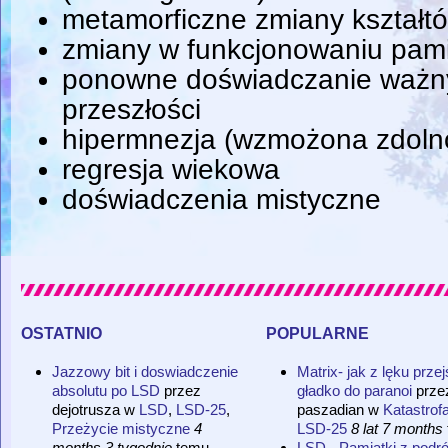
metamorficzne zmiany kształtó
zmiany w funkcjonowaniu pami
ponowne doświadczanie ważn
przeszłości
hipermnezja (wzmożona zdoln
regresja wiekowa
doświadczenia mistyczne
ostatnio
popularne
Jazzowy bit i doswiadczenie
Matrix- jak z lęku prze
absolutu po LSD
przez
gładko do paranoi
prze
dejotrusza
w
LSD
,
LSD-25
,
paszadian
w
Katastrof
Przeżycie mistyczne
4
LSD-25
8 lat 7 months
months 3 tygodnie
temu
LSD - Pamiątki z podr