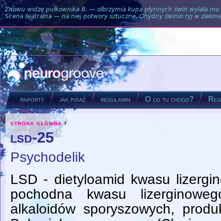
Znowu widzę pułkownika B. — olbrzymia kupa płynnych świń wylała mu si
Scena teatralna — na niej potwory sztuczne. Ohydny świnio ryj w zielone
raporty
jak pisać
regulamin
O co tu chodzi?
Regu
strona główna
›
you are here
lsd-25
Psychodelik
LSD - dietyloamid kwasu lizergi
pochodna kwasu lizerginowe
alkaloidów sporyszowych, prod