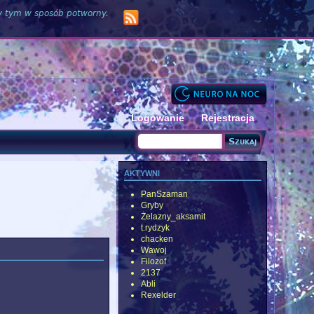
zy tym w sposób potworny.
Logowanie
Rejestracja
Szukaj
Formularz wyszukiwania
aktywni
PanSzaman
Gryby
Żelazny_aksamit
t.rydzyk
chacken
Wawoj
Filozof
2137
Abli
Rexelder