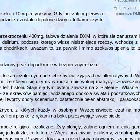
Niecodzienna a
Apteczny mix - 
osnku i 10mg cetyryzyny. Gdy poczułem pierwsze
tajemnicze DM
godzinie i zostało dopalone dwoma lufkami czystej
rzekroczeniu 400mg, falowe działanie DXM, w które się zanurzam 
elirium, podczas którego widzę nieistniejące rzeczy, wchodzę z n
a chodnikach, uważam to, za pewnik i mimo szoku/osłupienia itd, z
odzinny peak dopadł mnie w bezpiecznym łóżku.
kilka niezależnych od siebie bytów, żyjących w alternatywnych 
em, że stałem się czymś w rodzaju pierwotnej matrycy człowiecze
eż historii. Staje się tym bytem zawsze na 3 Plateau+. Właśnie
 - ze skrawków pamięci, widzianego dookoła świata i początkowych 
j i tworzy chory scenariusz, ostatecznie pełen abstrakcji i paradoks
 różnych, z których każdy w osobnym Wszechświecie leżał na moi
Leżeli oni płasko, z rękami na boki, przeżywając swoje piekło.
ole religijno-filozoficzne. Żyły płonęły, zalane ogniem, a cała gam
ę jednak źle, co to to nie. Wręcz przeciwnie, czuliśmy, że dokopali
ięcy istnień. Prawdy, którą sami przed sobą ukrywamy, żyjąc w ciele