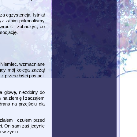
a egzystencja. Istniał
gdyż zanim pokonaliśmy
wrócić i zobaczyć, co
ysocjację.
z Niemiec, wzmacniane
gdy mój kolega zaczął
i z przeszłości postaci,
a głowę, niezdolny do
m na ziemię i zacząłem
rans na przejściu dla
ziałem i czułem przed
aci. On sam zaś jedynie
a w życiu.