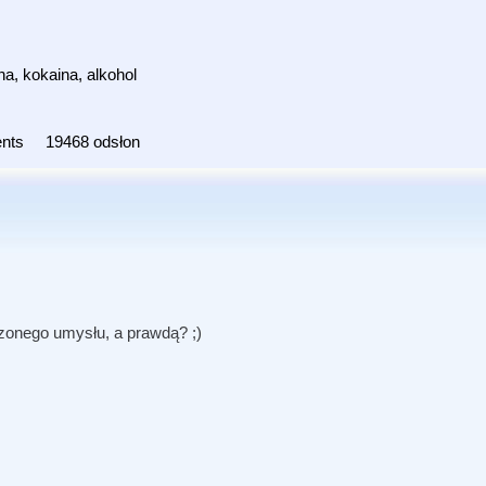
, kokaina, alkohol
nts
19468 odsłon
kszonego umysłu, a prawdą? ;)