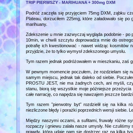
TRIP PIERWSZY - MARIHUANA + 300mg DXM
Podróż zaczęła się przyjęciem 75mg DXM, ząbku cz
Plateau, dorzuciłem 225mg, które załadowało się po 
marihuany.
Zdekszenie u mnie zazwyczaj wygląda podobnie - po p
10min, w chwili szczytu doprowadza mnie do ostrego d
potrafię ich kwestionować - nawet widząc kosmitów n
przyjdzie, że to tylko wymysł zdekszonego umysłu.
Tym razem jednak podróżowałem w mieszkaniu, zaś g
W pewnym momencie poczułem, że rozdzielam się na 
samym miejscu, jednak tak daleko od siebie. Poczuł
PROSTU JEST, nie ma żadnych cech, ani myśli, czy t
stanu, biorą się wszystkie moje późniejsze przeżycia
całe narrację, co napędza się nawzajem jeszcze bardzie
Tym razem "pierwotny byt" rozdzielił się na kilka
niezliczone błędy i porażki poprzednich wersji siebie. 
Między naszymi oczami, a sufitami, fruwały różne symb
rozpaczy i gniewu zalała nasze umysły. Nie czuliśmy si
prawdy, którą udaje nam się dostrzec raz na kilka tys