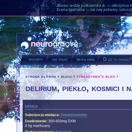
Znowu widzę pułkownika B. — olbrzymia ku
Scena teatralna — na niej potwory sztuczne
raporty
jak pisać
regulamin
O co tu chodzi
strona główna
›
blogi
›
tymekdymek's blog
›
you are here
delirium, piekło, kosmici i
detale
Substancja wiodąca:
Dekstrometorfan
Dawkowanie:
300-600mg DXM
0.5g marihuany