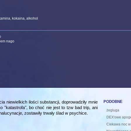
amina, kokaina, alkohol
o
łem nago
podobne
a niewielkich ilości substancji, doprowadziły mnie
"katastrofa", bo choć nie jest to tzw bad trip, ani
żegluga
e halucynacje, zostawiły trwały ślad w psychice.
DEX'owe apog
Ciekawa noc w