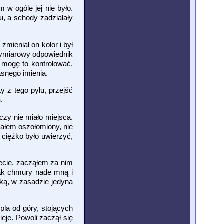
w ogóle jej nie było.
, a schody zadziałały
zmieniał on kolor i był
ójwymiarowy odpowiednik
e mogę to kontrolować.
asnego imienia.
 z tego pyłu, przejść
a.
czy nie miało miejsca.
ałem oszołomiony, nie
ciężko było uwierzyć,
iecie, zacząłem za nim
ak chmury nade mną i
ką, w zasadzie jedyna
pla od góry, stojących
je. Powoli zaczął się