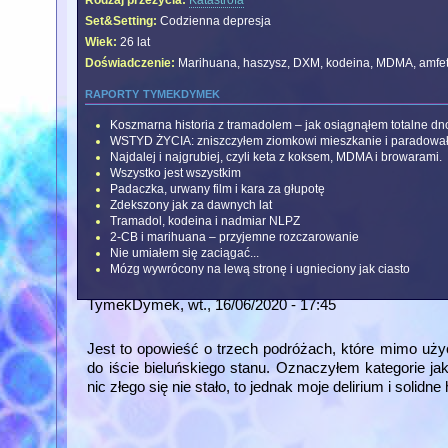
Rodzaj przeżycia:
Katastrofa
Set&Setting:
Codzienna depresja
Wiek:
26 lat
Doświadczenie:
Marihuana, haszysz, DXM, kodeina, MDMA, amfet
raporty tymekdymek
Koszmarna historia z tramadolem – jak osiągnąłem totalne dn
WSTYD ŻYCIA: zniszczyłem ziomkowi mieszkanie i paradowa
Najdalej i najgrubiej, czyli keta z koksem, MDMA i browarami.
Wszystko jest wszystkim
Padaczka, urwany film i kara za głupotę
Zdekszony jak za dawnych lat
Tramadol, kodeina i nadmiar NLPZ
2-CB i marihuana – przyjemne rozczarowanie
Nie umiałem się zaciągać...
Mózg wywrócony na lewą stronę i ugnieciony jak ciasto
TymekDymek
, wt., 16/06/2020 - 17:45
Jest to opowieść o trzech podróżach, które mimo użyci
do iście bieluńskiego stanu. Oznaczyłem kategorie jako 
nic złego się nie stało, to jednak moje delirium i solidn