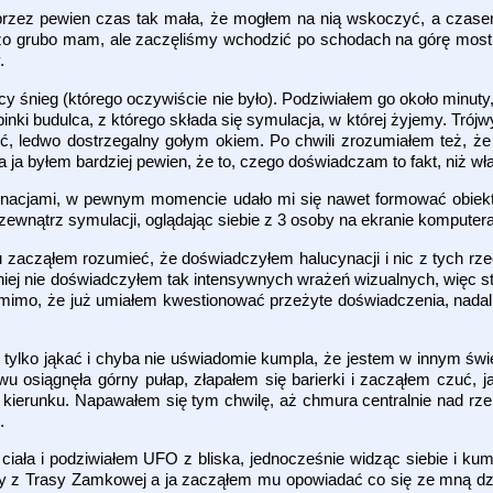
rzez pewien czas tak mała, że mogłem na nią wskoczyć, a czasem 
o grubo mam, ale zaczęliśmy wchodzić po schodach na górę mostu
.
y śnieg (którego oczywiście nie było). Podziwiałem go około minuty, 
robinki budulca, z którego składa się symulacja, w której żyjemy. Tr
ść, ledwo dostrzegalny gołym okiem. Po chwili zrozumiałem też, ż
 ja byłem bardziej pewien, że to, czego doświadczam to fakt, niż wł
nacjami, w pewnym momencie udało mi się nawet formować obiekty
zewnątrz symulacji, oglądając siebie z 3 osoby na ekranie komputer
łu zacząłem rozumieć, że doświadczyłem halucynacji i nic z tych rze
ej nie doświadczyłem tak intensywnych wrażeń wizualnych, więc st
 mimo, że już umiałem kwestionować przeżyte doświadczenia, nadal 
ę tylko jąkać i chyba nie uświadomie kumpla, że jestem w innym św
iągnęła górny pułap, złapałem się barierki i zacząłem czuć, j
erunku. Napawałem się tym chwilę, aż chmura centralnie nad rze
h.
iała i podziwiałem UFO z bliska, jednocześnie widząc siebie i kum
y z Trasy Zamkowej a ja zacząłem mu opowiadać co się ze mną dzie