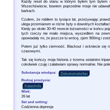
Każdy reset do stanu w którym byłem tym bytem od
Wszechświecie, bowiem poprzednie misje nie udawały 
barkach.
Czułem, że robiłem to tysiące lat, przeżywając prawd
ulega przemianom w różne byty o dowolnych kształtach,
Kiedy po około 30-40 resecie tożsamości w końcu poją
tych rzeczy nie miało miejsca, wyszedłem na zewnąt
opowiadały mi, że jeszcze tu wrócę, zjem 900mg i zos
Potem już tylko ciemność. Blackout i ockniecie się 
czasowymi.
Tak się kończy moja historia z trzema ostatnimi tr
cokolwiek czuję i załatwiam sprawy normalnie. Nie po
Substancja wiodąca:
Dekstrometorfan
Rodzaj przeżycia:
Katastrofa
Wiek:
26 lat
Set and setting:
Codzienna depresja