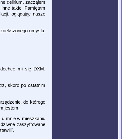
lne delirium, zacząłem
 inne takie. Pamiętam
cji, oglądając nasze
m zdekszonego umyslu.
 odechce mi się DXM.
rz, skoro po ostatnim
urządzenie, do którego
kim jestem.
li u mnie w mieszkaniu
m dziwne zaszyfrowane
tawili".