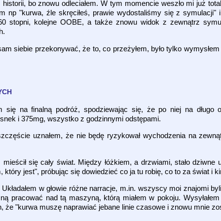
m historii, bo znowu odleciałem. W tym momencie weszło mi już tota
 np "kurwa, źle skręciłeś, prawie wydostaliśmy się z symulacji" i
stopni, kolejne OOBE, a także znowu widok z zewnątrz symula
ch.
 sam siebie przekonywać, że to, co przeżyłem, było tylko wymysłe
WYCH
się na finalną podróż, spodziewając się, że po niej na długo
snek i 375mg, wszystko z godzinnymi odstępami.
szczęście uznałem, że nie będę ryzykował wychodzenia na zewnąt
 mieścił się cały świat. Między łóżkiem, a drzwiami, stało dziwne 
óry jest", próbując się dowiedzieć co ja tu robię, co to za świat i 
. Układałem w głowie różne narracje, m.in. wszyscy moi znajomi by
e mną pracować nad tą maszyną, którą miałem w pokoju. Wysyłałe
 że "kurwa muszę naprawiać jebane linie czasowe i znowu mnie zos