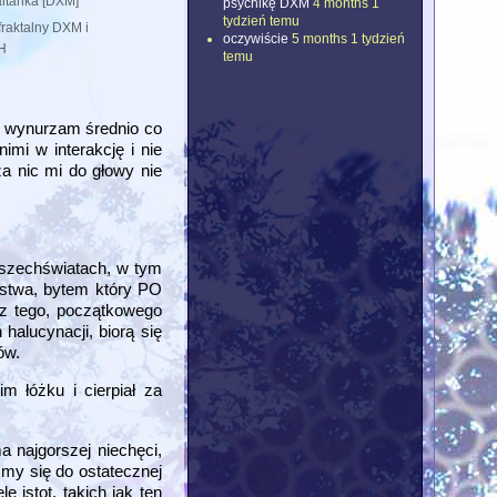
ltanka [DXM]
psychikę DXM
4 months 1
tydzień temu
fraktalny DXM i
oczywiście
5 months 1 tydzień
H
temu
i wynurzam średnio co
imi w interakcję i nie
a nic mi do głowy nie
Wszechświatach, w tym
ństwa, bytem który PO
 z tego, początkowego
halucynacji, biorą się
ów.
m łóżku i cierpiał za
a najgorszej niechęci,
śmy się do ostatecznej
 istot, takich jak ten