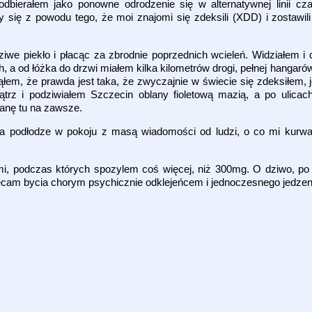
bierałem jako ponowne odrodzenie się w alternatywnej linii c
się z powodu tego, że moi znajomi się zdeksili (XDD) i zostawili
ziwe piekło i płacąc za zbrodnie poprzednich wcieleń. Widziałem i 
 a od łóżka do drzwi miałem kilka kilometrów drogi, pełnej hangaró
łem, że prawda jest taka, że zwyczajnie w świecie się zdeksiłem, 
rz i podziwiałem Szczecin oblany fioletową mazią, a po ulicach
tanę tu na zawsze.
na podłodze w pokoju z masą wiadomości od ludzi, o co mi kurwa 
ipami, podczas których spozylem coś więcej, niż 300mg. O dziwo,
lecam bycia chorym psychicznie odklejeńcem i jednoczesnego jedze