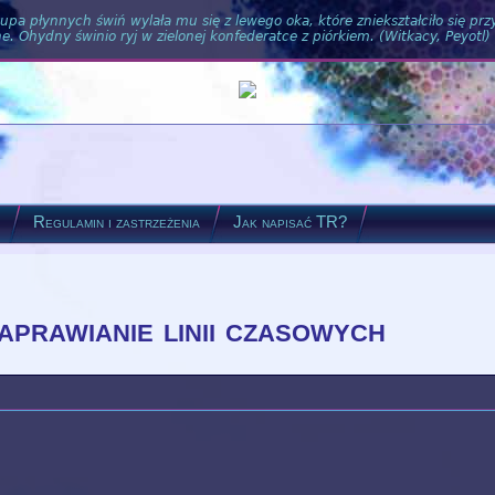
pa płynnych świń wylała mu się z lewego oka, które zniekształciło się pr
. Ohydny świnio ryj w zielonej konfederatce z piórkiem. (Witkacy, Peyotl)
?
Regulamin i zastrzeżenia
Jak napisać TR?
 naprawianie linii czasowych