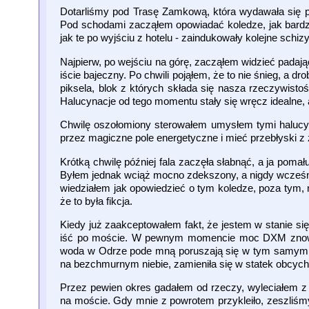
Dotarliśmy pod Trasę Zamkową, która wydawała się p
Pod schodami zacząłem opowiadać koledze, jak bardz
jak te po wyjściu z hotelu - zaindukowały kolejne schizy
Najpierw, po wejściu na górę, zacząłem widzieć padając
iście bajeczny. Po chwili pojąłem, że to nie śnieg, a d
piksela, blok z których składa się nasza rzeczywisto
Halucynacje od tego momentu stały się wręcz idealne, a
Chwilę oszołomiony sterowałem umysłem tymi halucy
przez magiczne pole energetyczne i mieć przebłyski z 
Krótką chwilę później fala zaczęła słabnąć, a ja poma
Byłem jednak wciąż mocno zdekszony, a nigdy wcześni
wiedziałem jak opowiedzieć o tym koledze, poza tym,
że to była fikcja.
Kiedy już zaakceptowałem fakt, że jestem w stanie si
iść po moście. W pewnym momencie moc DXM znowu os
woda w Odrze pode mną poruszają się w tym samym ki
na bezchmurnym niebie, zamieniła się w statek obcyc
Przez pewien okres gadałem od rzeczy, wyleciałem z c
na moście. Gdy mnie z powrotem przykleiło, zeszliśm