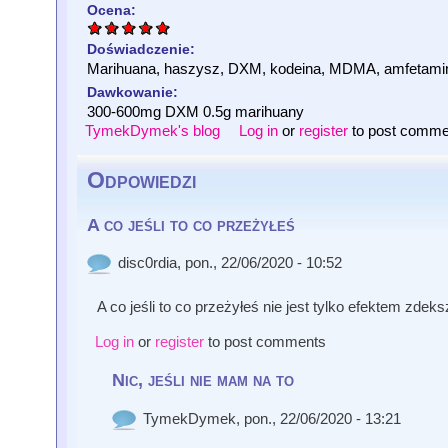
Ocena:
Doświadczenie:
Marihuana, haszysz, DXM, kodeina, MDMA, amfetamina
Dawkowanie:
300-600mg DXM 0.5g marihuany
TymekDymek's blog
Log in
or
register
to post comme
Odpowiedzi
A co jeśli to co przeżyłeś
disc0rdia
, pon., 22/06/2020 - 10:52
A co jeśli to co przeżyłeś nie jest tylko efektem zde
Log in
or
register
to post comments
Nic, jeśli nie mam na to
TymekDymek
, pon., 22/06/2020 - 13:21