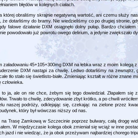
łnianiem błędów w kolejnych ciałach.
a której obraliśmy skrajnie negatywną wartość, ani czemu służy nasz
, że dotarliśmy do bramy. Nie wiedzieliśmy co po drugiej stronie, 
dy falowe działanie DXM osiągnęło dolny pułap. Bardzo chciałem 
nie powodowało już powrotu owego delirium, a jedynie zwiększało d
ólnym załadowaniu 45+105+300mg DXM na łebka wraz z moim kolegą 
uderzenie DXM nastąpi za chwilę. Ledwo dotarliśmy na zewnątrz, 
ałe tło stało się świetlisto-białe. Zmieniając kształt w różne znane m
ę człowieka.
o ja, ale on nie chce, żebym się tego dowiedział. Złapałem się z
łów. Trwało to chwilę, zdecydowanie zbyt krótko, a po chwili wróciłe
 naszej podróży, odklejając się, czekając na zielone przez kwad
y budynek, który był wówczas niższy od nas.
 na Trasę Zamkową w Szczecinie poprzez bulwary, całą drogę wid
zbliżałem. W międzyczasie kolega obok zmieniał się wciąż w inne post
 jazd i nie wiedząc, że ja obok przeżywam najbardziej chorego trip