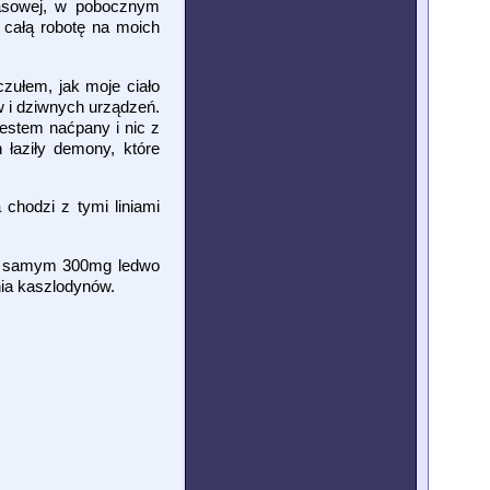
zasowej, w pobocznym
 całą robotę na moich
czułem, jak moje ciało
w i dziwnych urządzeń.
jestem naćpany i nic z
 łaziły demony, które
chodzi z tymi liniami
 po samym 300mg ledwo
nia kaszlodynów.