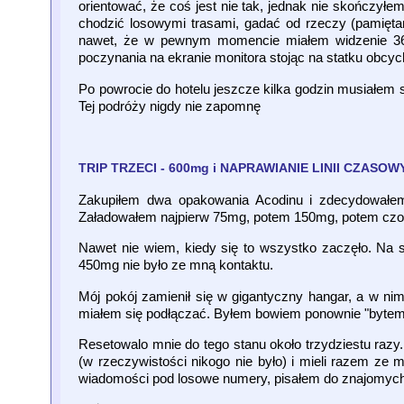
orientować, że coś jest nie tak, jednak nie skończyłe
chodzić losowymi trasami, gadać od rzeczy (pamiętam
nawet, że w pewnym momencie miałem widzenie 360 
poczynania na ekranie monitora stojąc na statku obcy
Po powrocie do hotelu jeszcze kilka godzin musiałem
Tej podróży nigdy nie zapomnę
TRIP TRZECI - 600mg i NAPRAWIANIE LINII CZASO
Zakupiłem dwa opakowania Acodinu i zdecydowałem 
Załadowałem najpierw 75mg, potem 150mg, potem czo
Nawet nie wiem, kiedy się to wszystko zaczęło. Na 
450mg nie było ze mną kontaktu.
Mój pokój zamienił się w gigantyczny hangar, a w nim
miałem się podłączać. Byłem bowiem ponownie "bytem, kt
Resetowalo mnie do tego stanu około trzydziestu razy
(w rzeczywistości nikogo nie było) i mieli razem z
wiadomości pod losowe numery, pisałem do znajomych,