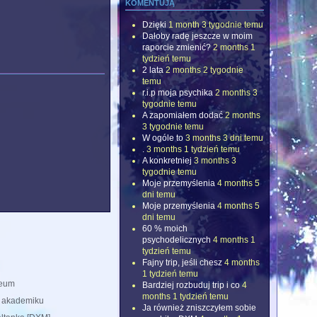
komentują
Dzięki
1 month 3 tygodnie temu
Dałoby radę jeszcze w moim
raporcie zmienić?
2 months 1
tydzień temu
2 lata
2 months 2 tygodnie
temu
r.i.p moja psychika
2 months 3
tygodnie temu
A zapomiałem dodać
2 months
3 tygodnie temu
W ogóle to
3 months 3 dni temu
.
3 months 1 tydzień temu
A konkretniej
3 months 3
tygodnie temu
Moje przemyślenia
4 months 5
dni temu
Moje przemyślenia
4 months 5
dni temu
60 % moich
psychodelicznych
4 months 1
tydzień temu
Fajny trip, jeśli chesz
4 months
1 tydzień temu
eum
Bardziej rozbuduj trip i co
4
months 1 tydzień temu
 akademiku
Ja również zniszczyłem sobie