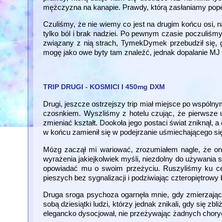
mężczyzna na kanapie. Prawdy, którą zasłaniamy pope
Czuliśmy, że nie wiemy co jest na drugim końcu osi, n
tylko ból i brak nadziei. Po pewnym czasie poczuliśmy
związany z nią strach, TymekDymek przebudził się, g
mogę jako owe byty tam znaleźć, jednak dopalanie MJ 
TRIP DRUGI - KOSMICI I 450mg DXM
Drugi, jeszcze ostrzejszy trip miał miejsce po wsp
czosnkiem. Wyszliśmy z hotelu czując, że pierwsze 
zmieniać kształt. Dookoła jego postaci świat zniknął, a c
w końcu zamienił się w podejrzanie uśmiechającego si
Mózg zaczął mi wariować, zrozumiałem nagle, że on t
wyrażenia jakiejkolwiek myśli, niezdolny do używania s
opowiadać mu o swoim przeżyciu. Ruszyliśmy ku celu
pieszych bez sygnalizacji i podziwiając czteropiętrow
Druga sroga psychoza ogarnęła mnie, gdy zmierzając
sobą dziesiątki ludzi, którzy jednak znikali, gdy się 
elegancko dysocjował, nie przeżywając żadnych chorych