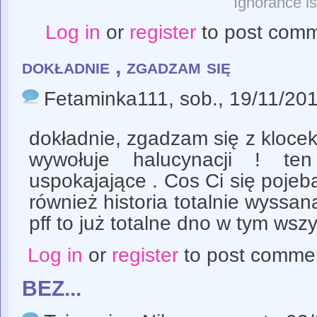
Ignorance is
Log in
or
register
to post com
dokładnie , zgadzam się
Fetaminka111
, sob., 19/11/20
dokładnie, zgadzam się z kloce
wywołuje halucynacji ! te
uspokajające . Cos Ci się pojeba
również historia totalnie wyssana
pff to już totalne dno w tym wszy
Log in
or
register
to post comme
BEZ...