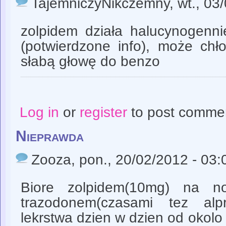
TajemniczyNikczemny
, wt., 03
zolpidem działa halucynogen
(potwierdzone info), może chło
słabą głowę do benzo
Log in
or
register
to post comme
Nieprawda
Zooza
, pon., 20/02/2012 - 03:
Biore zolpidem(10mg) na n
trazodonem(czasami tez al
lekrstwa dzien w dzien od okolo