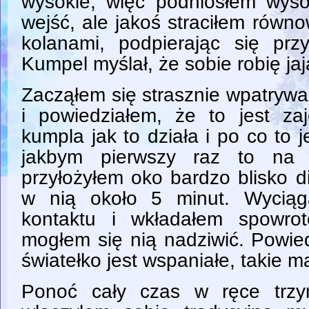
wysokie, więc podniosłem wys
wejść, ale jakoś straciłem równ
kolanami, podpierając się pr
Kumpel myślał, że sobie robię jaj
Zacząłem się strasznie wpatrywa
i powiedziałem, że to jest zaj
kumpla jak to działa i po co to
jakbym pierwszy raz to na 
przyłożyłem oko bardzo blisko d
w nią około 5 minut. Wyciąg
kontaktu i wkładałem spowrot
mogłem się nią nadziwić. Powie
światełko jest wspaniałe, takie m
Ponoć cały czas w ręce trzy