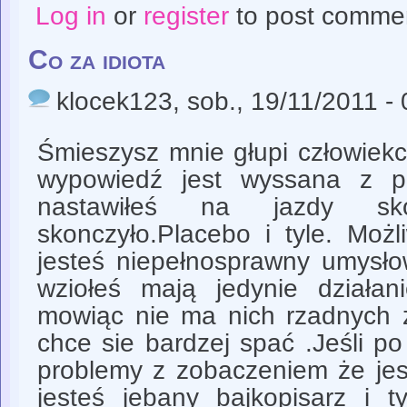
Log in
or
register
to post comme
Co za idiota
klocek123
, sob., 19/11/2011 -
Śmieszysz mnie głupi człowiekc
wypowiedź jest wyssana z pa
nastawiłeś na jazdy s
skonczyło.Placebo i tyle. Moż
jesteś niepełnosprawny umysło
wziołeś mają jedynie działani
mowiąc nie ma nich rzadnych 
chce sie bardzej spać .Jeśli p
problemy z zobaczeniem że jes
jesteś jebany bajkopisarz i t