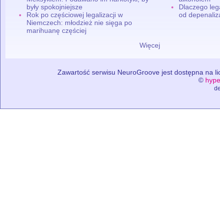
były spokojniejsze
Dlaczego leg
Rok po częściowej legalizacji w
od depenaliza
Niemczech: młodzież nie sięga po
marihuanę częściej
Więcej
Zawartość serwisu NeuroGroove jest dostępna na lic
©
hype
de