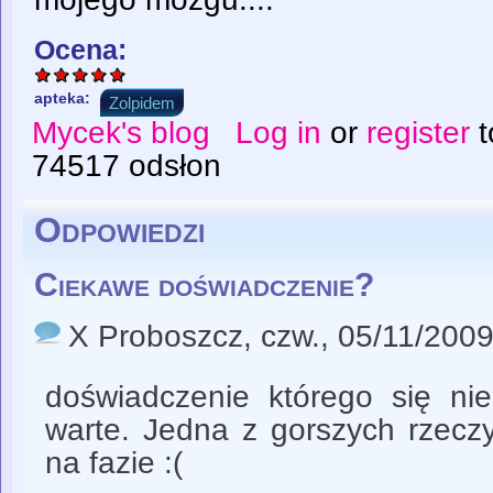
Ocena:
apteka:
Zolpidem
Mycek's blog
Log in
or
register
t
74517 odsłon
Odpowiedzi
Ciekawe doświadczenie?
X Proboszcz
, czw., 05/11/2009
doświadczenie którego się ni
warte. Jedna z gorszych rzeczy
na fazie :(