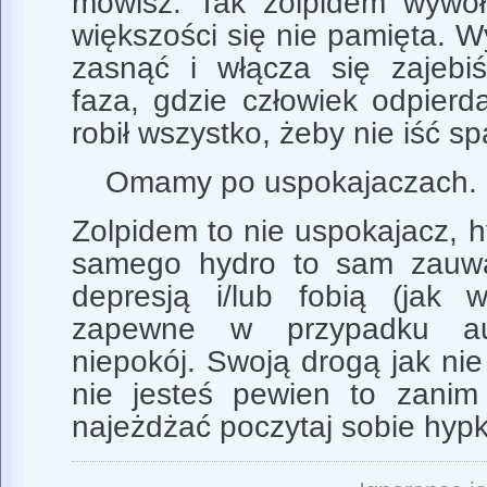
mówisz. Tak zolpidem wywołu
większości się nie pamięta. Wy
zasnąć i włącza się zajebiś
faza, gdzie człowiek odpierda
robił wszystko, żeby nie iść sp
Omamy po uspokajaczach.
Zolpidem to nie uspokajacz, 
samego hydro to sam zauw
depresją i/lub fobią (jak
zapewne w przypadku au
niepokój. Swoją drogą jak nie
nie jesteś pewien to zanim
najeżdżać poczytaj sobie hypk