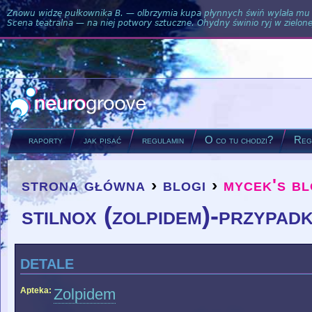
Znowu widzę pułkownika B. — olbrzymia kupa płynnych świń wylała mu si
Scena teatralna — na niej potwory sztuczne. Ohydny świnio ryj w zielone
raporty
jak pisać
regulamin
O co tu chodzi?
Regu
strona główna
›
blogi
›
mycek's b
you are here
stilnox (zolpidem)-przypa
detale
Apteka:
Zolpidem