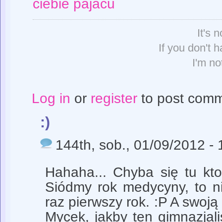
ciebie pajacu
It's n
If you don't h
I'm no
Log in
or
register
to post com
:)
144th
, sob., 01/09/2012 -
Hahaha... Chyba się tu kto
Siódmy rok medycyny, to n
raz pierwszy rok. :P A swoją
Mycek, jakby ten gimnazjali