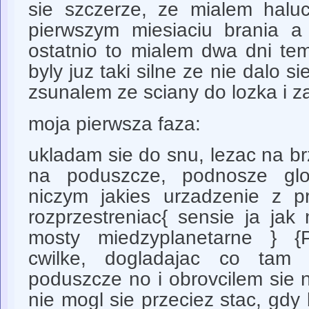
sie szczerze, ze mialem haluc
pierwszym miesiaciu brania a 
ostatnio to mialem dwa dni tem
byly juz taki silne ze nie dalo s
zsunalem ze sciany do lozka i z
moja pierwsza faza:
ukladam sie do snu, lezac na b
na poduszcze, podnosze gl
niczym jakies urzadzenie z pr
rozprzestreniac{ sensie ja jak
mosty miedzyplanetarne } {
cwilke, dogladajac co tam 
poduszcze no i obrovcilem sie n
nie mogl sie przeciez stac, gdy 