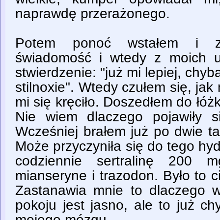
naprawdę przerażonego.
Potem ponoć wstałem i za
świadomość i wtedy z moich u
stwierdzenie: "już mi lepiej, chy
stilnoxie". Wtedy czułem się, ja
mi się kręciło. Doszedłem do łóżk
Nie wiem dlaczego pojawiły s
Wcześniej brałem już po dwie tabl
Może przyczyniła się do tego hy
codziennie sertralinę 200 m
mianseryne i trazodon. Było to 
Zastanawia mnie to dlaczego 
pokoju jest jasno, ale to już c
mojego mózgu....