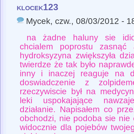
klocek123
Mycek
, czw., 08/03/2012 - 1
na żadne haluny sie idio
chcialem poprostu zasnąć 
hydroksyzyna zwiększyła dzia
twierdze że tak było naprawd
inny i inaczej reaguje na 
doswiadczenie z zolpide
rzeczywiscie był na medycyn
leki uspokajające nawza
działanie. Napisałem co prz
obchodzi, nie podoba sie nie c
widocznie dla pojebów twoje