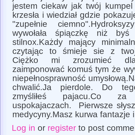
jestem ciekaw jak twój kumpel
krzesła i wiedział gdzie pokazu
"zupełnie ciemno".Hydroksy
wywołała śpiączkę niż byś 
stilnox.Każdy mający minimal
czytając to śmieje sie z twoj
Ciężko mi zrozumieć dl
zaimponować komuś tym że wyw
niepełnosprawność umysłową.Na
chwalić.Ja pierdole. Do te
zmyśliłeś pajacu.Co z
uspokajaczach. Pierwsze słysz
medycyny.Masz kurwa fantazje i
Log in
or
register
to post comme