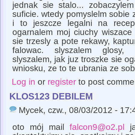
jednak sie stalo... zobaczyl
suficie. wtedy pomyslelm sobie z
i to jeszcze legalni na recep
ogarnalem moj ciuchy wiszace 
sie trzesly a pote rekawy, kaptu
falowac. slyszalem glosy, 
slyszalem, jak juz troszke sie o
wniosku, ze to te ubrania ze sob
Log in
or
register
to post comme
KLOS123 DEBILEM
Mycek
, czw., 08/03/2012 - 17:
oto mój mail
falcon9@o2.pl
ja