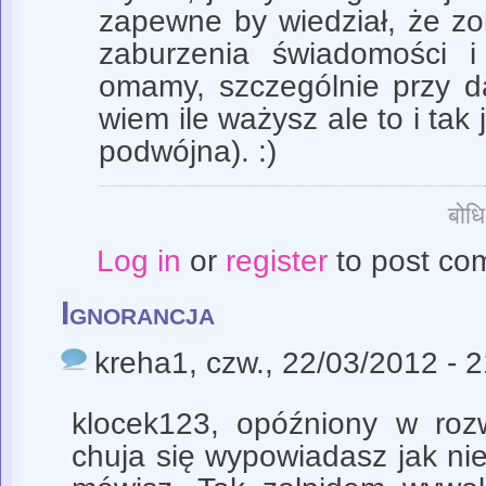
zapewne by wiedział, że z
zaburzenia świadomości i
omamy, szczególnie przy 
wiem ile ważysz ale to i tak
podwójna). :)
बोध
Log in
or
register
to post co
Ignorancja
kreha1
, czw., 22/03/2012 - 
klocek123, opóźniony w rozw
chuja się wypowiadasz jak ni