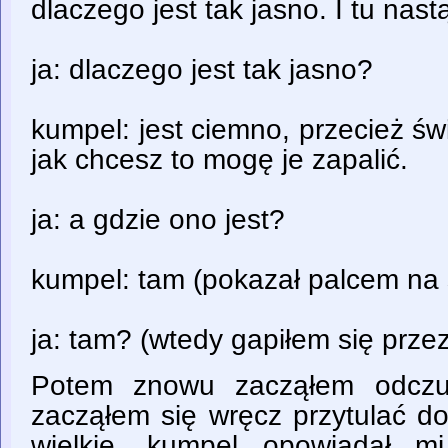
dlaczego jest tak jasno. I tu nastą
ja: dlaczego jest tak jasno?
kumpel: jest ciemno, przecież świ
jak chcesz to mogę je zapalić.
ja: a gdzie ono jest?
kumpel: tam (pokazał palcem na s
ja: tam? (wtedy gapiłem się przez
Potem znowu zacząłem odczuw
zacząłem się wręcz przytulać d
wielkie, kumpel opowiadał m