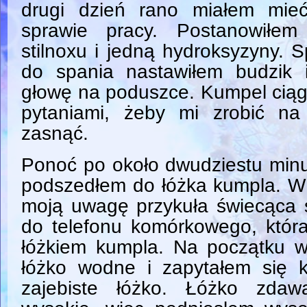
drugi dzień rano miałem mie
sprawie pracy. Postanowiłem
stilnoxu i jedną hydroksyzyny. 
do spania nastawiłem budzik 
głowę na poduszce. Kumpel ciągl
pytaniami, żeby mi zrobić na
zasnąć.
Ponoć po około dwudziestu minu
podszedłem do łóżka kumpla. W 
moją uwagę przykuła świecąca s
do telefonu komórkowego, któr
łóżkiem kumpla. Na początku w
łóżko wodne i zapytałem się 
zajebiste łóżko. Łóżko zdaw