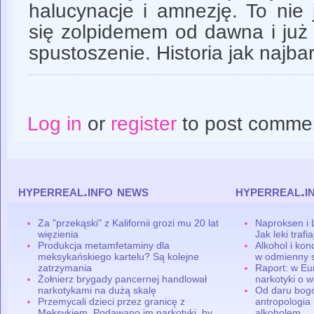
halucynacje i amnezję. To nie
się zolpidemem od dawna i już
spustoszenie. Historia jak najba
Log in
or
register
to post comme
hyperreal.info news
hyperreal.i
Za "przekąski" z Kalifornii grozi mu 20 lat
Naproksen i 
więzienia
Jak leki traf
Produkcja metamfetaminy dla
Alkohol i ko
meksykańskiego kartelu? Są kolejne
w odmienny 
zatrzymania
Raport: w Eu
Żołnierz brygady pancernej handlował
narkotyki o w
narkotykami na dużą skalę
Od daru bogó
Przemycali dzieci przez granicę z
antropologia
Meksykiem. Podawano im narkotyki, by
alkoholem