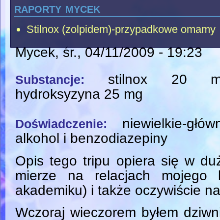
raporty mycek
Stilnox (zolpidem)-przypadkowe omamy
Mycek
, śr., 04/11/2009 - 19:23
stilnox 20 m
Substancje:
hydroksyzyna 25 mg
niewielkie-główn
Doświadczenie:
alkohol i benzodiazepiny
Opis tego tripu opiera się w du
mierze na relacjach mojego
akademiku) i także oczywiście na
Wczoraj wieczorem byłem dziwn