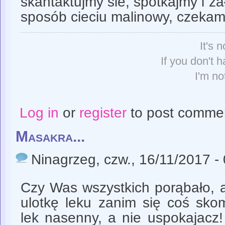
skantaktujmy sie, spotkajmy i z
sposób cieciu malinowy, czeka
It's n
If you don't h
I'm no
Log in
or
register
to post comme
Masakra...
Ninagrzeg
, czw., 16/11/2017 -
Czy Was wszystkich porąbało, 
ulotkę leku zanim się coś sko
lek nasenny, a nie uspokajacz!