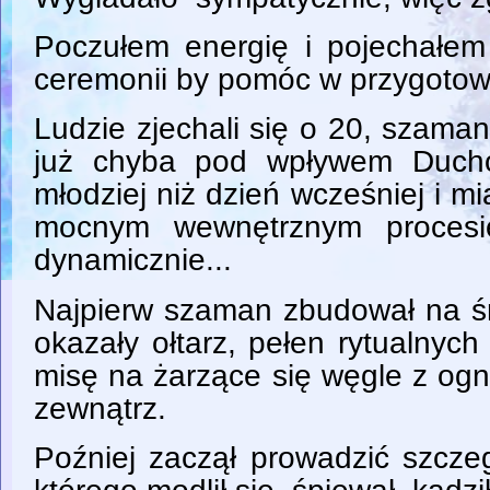
Poczułem energię i pojechałem
ceremonii by pomóc w przygotow
Ludzie zjechali się o 20, szaman 
już chyba pod wpływem Duch
młodziej niż dzień wcześniej i mi
mocnym wewnętrznym procesie
dynamicznie...
Najpierw szaman zbudował na śr
okazały ołtarz, pełen rytualnyc
misę na żarzące się węgle z ogni
zewnątrz.
Poźniej zaczął prowadzić szcze