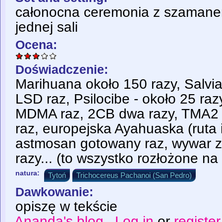
całonocna ceremonia z szamane
jednej sali
Ocena:
Doświadczenie:
Marihuana około 150 razy, Salvia
LSD raz, Psilocibe - około 25 raz
MDMA raz, 2CB dwa razy, TMA2 
raz, europejska Ayahuaska (ruta 
astmosan gotowany raz, wywar 
razy... (to wszystko rozłożone na 
natura:
Tytoń
Trichocereus Pachanoi (San Pedro)
Dawkowanie:
opiszę w tekście
Ananda's blog
Log in
or
register