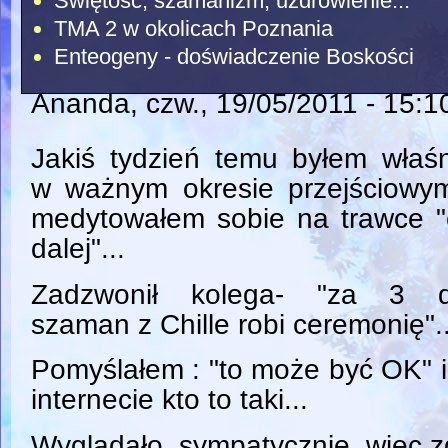
Świętość, szamanizm, uzdrowienie...
TMA 2 w okolicach Poznania
Enteogeny - doświadczenie Boskości
Ananda
, czw., 19/05/2011 - 15:1
Jakiś tydzień temu byłem właś
w ważnym okresie przejściowym
medytowałem sobie na trawce "
dalej"...
Zadzwonił kolega- "za 3 d
szaman z Chille robi ceremonię"..
Pomyślałem : "to może być OK" 
internecie kto to taki...
Wygladało sympatycznie, więc zg