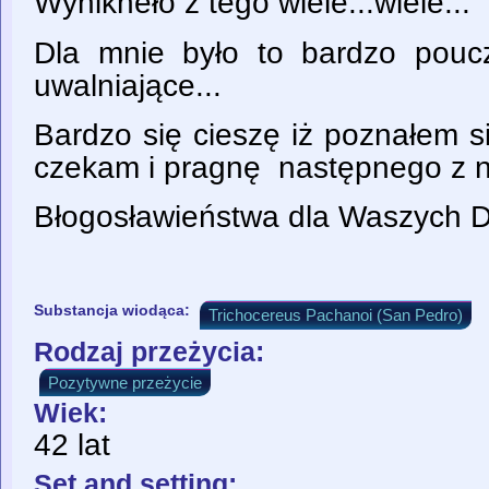
Wynikneło z tego wiele...wiele...
Dla mnie było to bardzo poucz
uwalniające...
Bardzo się cieszę iż poznałem si
czekam i pragnę następnego z ni
Błogosławieństwa dla Waszych Do
Substancja wiodąca:
Trichocereus Pachanoi (San Pedro)
Rodzaj przeżycia:
Pozytywne przeżycie
Wiek:
42 lat
Set and setting: