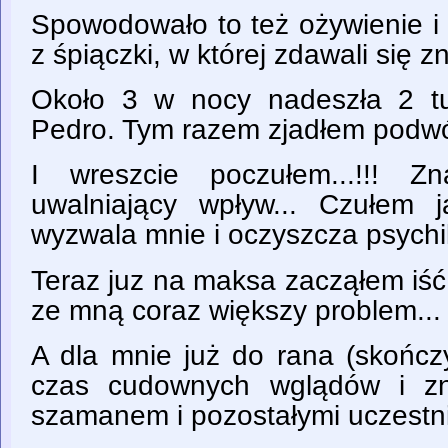
Spowodowało to też ożywienie i
z śpiączki, w której zdawali się 
Około 3 w nocy nadeszła 2 t
Pedro. Tym razem zjadłem podwójn
I wreszcie poczułem...!!! Z
uwalniający wpływ... Czułem j
wyzwala mnie i oczyszcza psychik
Teraz juz na maksa zacząłem iść
ze mną coraz większy problem...
A dla mnie już do rana (skończy
czas cudownych wglądów i zna
szamanem i pozostałymi uczestni