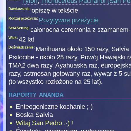
Tytoń
,
Trichocereus Pachanoi (San Pe
Dawkowanie:
opiszę w tekście
Rodzaj przeżycia:
Pozytywne przeżycie
Set&Setting:
całonocna ceremonia z szamanem- o
Wiek:
42 lat
Doświadczenie:
Marihuana około 150 razy, Salvia
Psilocibe - około 25 razy, Powój Hawajski
TMA2 dwa razy, Ayahuaska raz, europejska
razy, astmosan gotowany raz, wywar z 5 su
(to wszystko rozłożone na 25 lat).
raporty ananda
Enteogeniczne kochanie ;-)
Boska Salvia
Witaj San Pedro :-) !