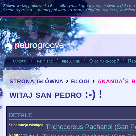
Znowu widzę pułkownika B. — olbrzymia kupa płynnych świń wylała mu si
Scena teatralna — na niej potwory sztuczne. Ohydny świnio ryj w zielone
raporty
jak pisać
regulamin
O co tu chodzi?
Regu
strona główna
›
blogi
›
ananda's 
you are here
witaj san pedro :-) !
detale
Substancja wiodąca:
Trichocereus Pachanoi (San P
Natura: