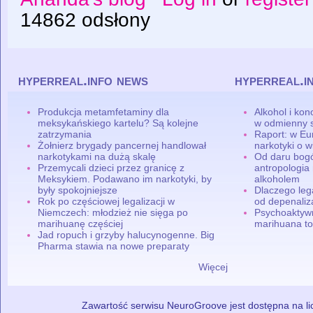
14862 odsłony
hyperreal.info news
hyperreal.i
Produkcja metamfetaminy dla
Alkohol i ko
meksykańskiego kartelu? Są kolejne
w odmienny 
zatrzymania
Raport: w Eu
Żołnierz brygady pancernej handlował
narkotyki o w
narkotykami na dużą skalę
Od daru bogó
Przemycali dzieci przez granicę z
antropologia
Meksykiem. Podawano im narkotyki, by
alkoholem
były spokojniejsze
Dlaczego leg
Rok po częściowej legalizacji w
od depenaliza
Niemczech: młodzież nie sięga po
Psychoaktyw
marihuanę częściej
marihuana to
Jad ropuch i grzyby halucynogenne. Big
Pharma stawia na nowe preparaty
Więcej
Zawartość serwisu NeuroGroove jest dostępna na lic