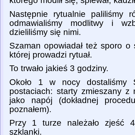
którego modlił się, śpiewał, kadzi
Następnie rytualnie paliliśmy r
odmawialiśmy modlitwy i wzb
dzieliliśmy się nimi.
Szaman opowiadał też sporo o st
której prowadzi rytuał.
To trwało jakieś 3 godziny.
Około 1 w nocy dostaliśmy
postaciach: starty zmieszany z
jako napój (dokładnej proced
poznałem).
Przy 1 turze należało zjeść 4
szklanki.