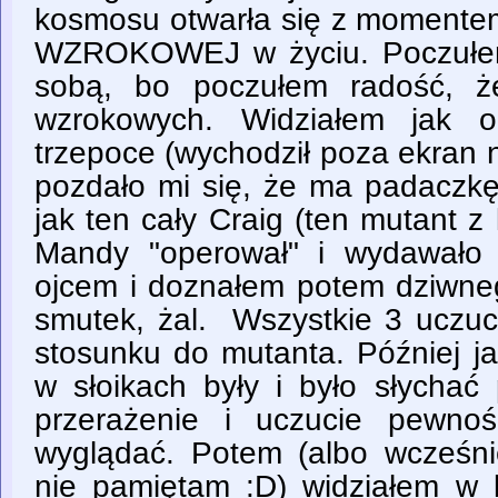
kosmosu otwarła się z momentem
WZROKOWEJ w życiu. Poczułem
sobą, bo poczułem radość, 
wzrokowych. Widziałem jak o
trzepoce (wychodził poza ekran 
pozdało mi się, że ma padaczk
jak ten cały Craig (ten mutant 
Mandy "operował" i wydawało 
ojcem i doznałem potem dziwneg
smutek, żal. Wszystkie 3 uczu
stosunku do mutanta. Później j
w słoikach były i było słychać
przerażenie i uczucie pewno
wyglądać. Potem (albo wcześni
nie pamiętam :D) widziałem w k