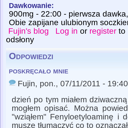
Dawkowanie:
900mg - 22:00 - pierwsza dawka,
Obie zapijane ulubionym soczki
Fujin's blog
Log in
or
register
to
odsłony
Odpowiedzi
poskręcało mnie
Fujin
, pon., 07/11/2011 - 19:40
dzień po tym miałem dziwaczną 
mogłem opisać. Można powied
"wziąłem" Fenyloetyloaminę i 
muszę tłumaczyć co to oznaczało