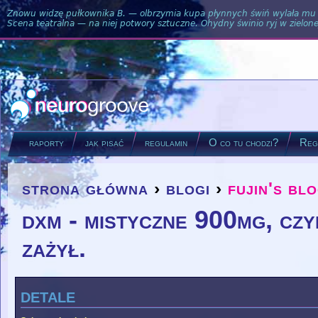
Znowu widzę pułkownika B. — olbrzymia kupa płynnych świń wylała mu si
Scena teatralna — na niej potwory sztuczne. Ohydny świnio ryj w zielone
raporty
jak pisać
regulamin
O co tu chodzi?
Regu
strona główna
›
blogi
›
fujin's bl
you are here
dxm - mistyczne 900mg, czyl
zażył.
detale