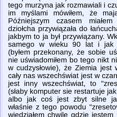
tego murzyna jak rozmawiali i czu
im myślami mówiłem, że maj
Późniejszym czasem miałem 
dziołcha przywiązała do łańcuch
jakbym to ja był przywiązany. Wk
samego w wieku 90 lat i jak 
(byłem przekonany, że sobie uś
nie uświadomiłem bo tego nikt ni
w cudzysłowie), że Ziemia jest 
cały nas wszechświat jest w czar
jest inny wszechświat, to "zre
(słaby komputer sie restartuje ja
albo jak coś jest zbyt silne j
właśnie z tego powodu "zreseto
wiedziałem chwilę gdzie jestem 