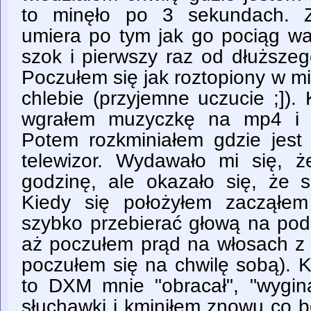
to minęło po 3 sekundach. Z
umiera po tym jak go pociąg wa
szok i pierwszy raz od dłuższeg
Poczułem się jak roztopiony w mi
chlebie (przyjemne uczucie ;]). 
wgrałem muzyczkę na mp4 i w
Potem rozkminiałem gdzie jest 
telewizor. Wydawało mi się, że
godzinę, ale okazało się, że s
Kiedy się położyłem zacząłem
szybko przebierać głową na pod
aż poczułem prąd na włosach z ty
poczułem się na chwilę sobą). 
to DXM mnie "obracał", "wygina
słuchawki i kminiłem znowu co b