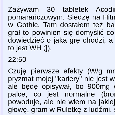
Zażywam 30 tabletek Acodin
pomarańczowym. Siedzę na Hitm
w Gothic. Tam dostałem też b
grał to powinien się domyślić co 
dowiedzieć o jaką grę chodzi, a
to jest WH ;]).
22:50
Czuję pierwsze efekty (W/g m
pryzmat mojej "kariery" nie jest 
ale będę opisywał, bo 900mg 
palce, co jest normalne (br
powoduje, ale nie wiem na jakie
głowę, gram w Ruletkę z ludźmi,