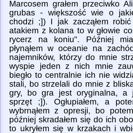
Marcosem grałem przeciwko Alic
grubas - większość wie o jaki
chodzi ;]) I jak zacząłem rob
atakiem z kolana to w głowie co
rycerz na koniu". Później mi
płynąłem w oceanie na zachó
najemników, którzy do mnie strz
wyspie jeden z nich mnie zau
biegło to centralnie ich nie widz
stali, bo strzelali do mnie z blis
gry, bo gra jest oryginalna, 
sprzęt ;]). Ogłupiałem, a pot
wybrnąłem z opresji, bo potem
później skradałem się do ich ob
to ukryłem się w krzakach i wbi