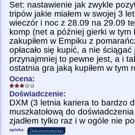
Set: nastawienie jak zwykle poz
tripów jakie miałem w swojej 3 let
wieczór i noc z 28.09 na 29.09 
komp (net a później gierki w tym 
zakupiłem w Empiku z pomarańczow
opłacało się kupić, a nie ściągać
przynajmniej to pewne jest, a i ta
ostatnia gra jaką kupiłem w tym ro
Ocena:
Doświadczenie:
DXM (3 letnia kariera to bardzo 
muszkatołową do doświadczenia 
zjadłem tylko raz i w ogóle nie pod
apteka:
Dekstrometorfan