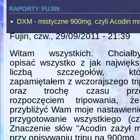
raporty fujin
DXM - mistyczne 900mg, czyli Acodin mn
Fujin
, czw., 29/09/2011 - 21:39
Witam wszystkich. Chciałb
opisać wszystko z jak najwięk
liczbą szczegołów, któ
zapamiętałem z wczorajszego tr
oraz trochę czasu prz
rozpoczęciem tripowania, że
przybliżyć Wam moje nastawieni
przygotowanie wszystkiego (cz
Znaczenie słów "Acodin zażył m
przy opisywaniu tripu na 900mg.