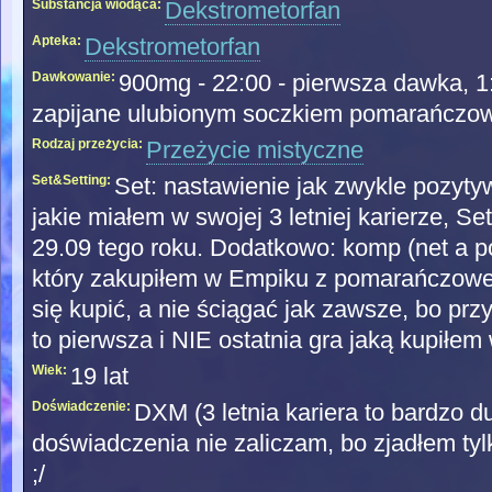
Substancja wiodąca:
Dekstrometorfan
Apteka:
Dekstrometorfan
Dawkowanie:
900mg - 22:00 - pierwsza dawka, 1
zapijane ulubionym soczkiem pomarańczow
Rodzaj przeżycia:
Przeżycie mistyczne
Set&Setting:
Set: nastawienie jak zwykle pozyty
jakie miałem w swojej 3 letniej karierze, Se
29.09 tego roku. Dodatkowo: komp (net a pó
który zakupiłem w Empiku z pomarańczowej k
się kupić, a nie ściągać jak zawsze, bo przy
to pierwsza i NIE ostatnia gra jaką kupiłem 
Wiek:
19 lat
Doświadczenie:
DXM (3 letnia kariera to bardzo 
doświadczenia nie zaliczam, bo zjadłem tylk
;/