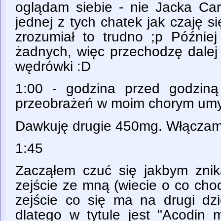
oglądam siebie - nie Jacka Car
jednej z tych chatek jak czaję si
zrozumiał to trudno ;p Później
żadnych, więc przechodzę dalej 
wędrówki :D
1:00 - godzina przed godziną
przeobrażeń w moim chorym umy
Dawkuję drugie 450mg. Włączam 
1:45
Zacząłem czuć się jakbym znik
zejście ze mną (wiecie o co cho
zejście co się ma na drugi d
dlatego w tytule jest "Acodin 