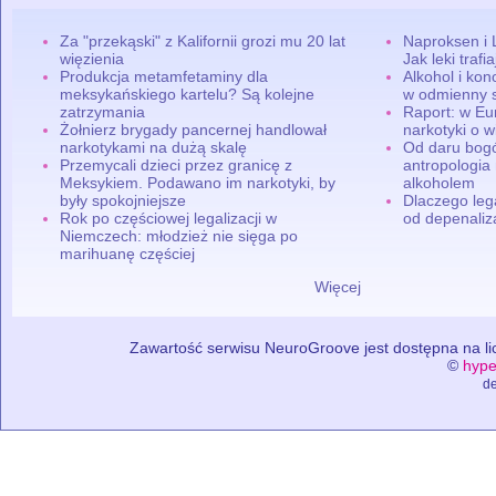
Za "przekąski" z Kalifornii grozi mu 20 lat
Naproksen i 
więzienia
Jak leki traf
Produkcja metamfetaminy dla
Alkohol i ko
meksykańskiego kartelu? Są kolejne
w odmienny 
zatrzymania
Raport: w Eu
Żołnierz brygady pancernej handlował
narkotyki o w
narkotykami na dużą skalę
Od daru bogó
Przemycali dzieci przez granicę z
antropologia
Meksykiem. Podawano im narkotyki, by
alkoholem
były spokojniejsze
Dlaczego leg
Rok po częściowej legalizacji w
od depenaliza
Niemczech: młodzież nie sięga po
marihuanę częściej
Więcej
Zawartość serwisu NeuroGroove jest dostępna na lic
©
hype
de