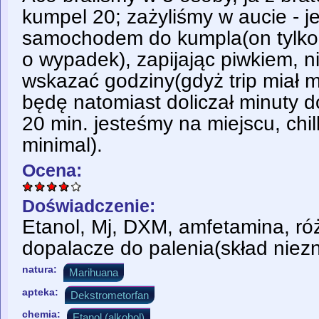
kumpel 20; zażyliśmy w aucie - 
samochodem do kumpla(on tylko 
o wypadek), zapijając piwkiem, n
wskazać godziny(gdyż trip miał 
będę natomiast doliczał minuty 
20 min. jesteśmy na miejscu, chi
minimal).
Ocena:
Doświadczenie:
Etanol, Mj, DXM, amfetamina, róż
dopalacze do palenia(skład niez
natura:
Marihuana
apteka:
Dekstrometorfan
chemia:
Etanol (alkohol)