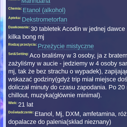
Marihuana
Chemia:
Etanol (alkohol)
Apteka:
Dekstrometorfan
Dawkowanie:
30 tabletek Acodin w jednej dawce
kilka bong mj
Rodzaj przeżycia:
Przeżycie mistyczne
Set&Setting:
Aco braliśmy w 3 osoby, ja z bratem
zażyliśmy w aucie - jedziemy w 4 osoby s
mj, tak że bez strachu o wypadek), zapijają
wskazać godziny(gdyż trip miał miejsce do
doliczał minuty do czasu zapodania. Po 20 
chillout, muzyka(głównie minimal).
Wiek:
21 lat
Doświadczenie:
Etanol, Mj, DXM, amfetamina, róż
dopalacze do palenia(skład nieznany)