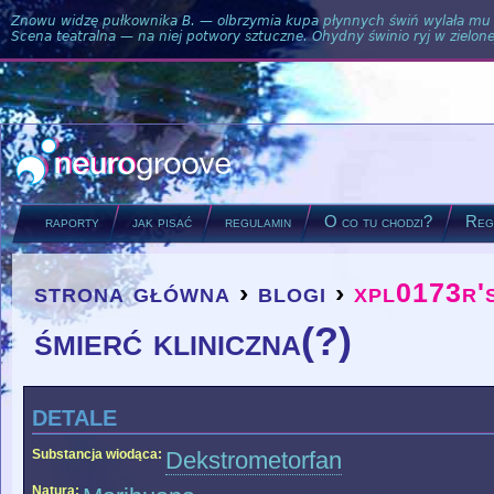
Znowu widzę pułkownika B. — olbrzymia kupa płynnych świń wylała mu si
Scena teatralna — na niej potwory sztuczne. Ohydny świnio ryj w zielone
raporty
jak pisać
regulamin
O co tu chodzi?
Regu
strona główna
›
blogi
›
xpl0173r'
you are here
śmierć kliniczna(?)
detale
Substancja wiodąca:
Dekstrometorfan
Natura: