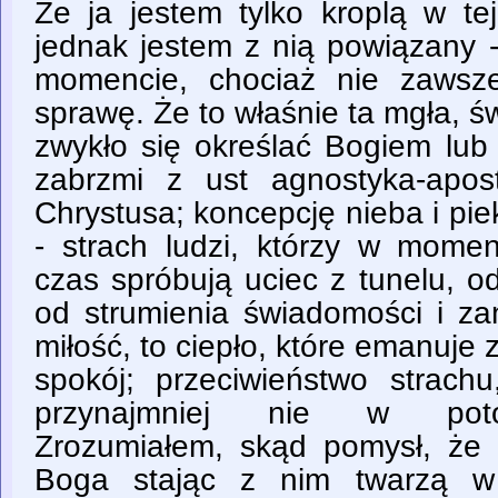
Że ja jestem tylko kroplą w te
jednak jestem z nią powiązany 
momencie, chociaż nie zawsz
sprawę. Że to właśnie ta mgła, ś
zwykło się określać Bogiem lub
zabrzmi z ust agnostyka-apos
Chrystusa; koncepcję nieba i piekł
- strach ludzi, którzy w momen
czas spróbują uciec z tunelu, o
od strumienia świadomości i za
miłość, to ciepło, które emanuje 
spokój; przeciwieństwo strac
przynajmniej nie w poto
Zrozumiałem, skąd pomysł, że 
Boga stając z nim twarzą w 