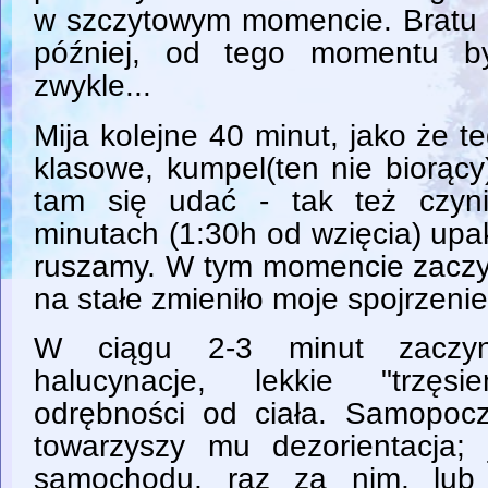
w szczytowym momencie. Bratu z
później, od tego momentu by
zwykle...
Mija kolejne 40 minut, jako że t
klasowe, kumpel(ten nie biorąc
tam się udać - tak też czyn
minutach (1:30h od wzięcia) up
ruszamy. W tym momencie zaczyn
na stałe zmieniło moje spojrzenie
W ciągu 2-3 minut zaczyn
halucynacje, lekkie "trzęsi
odrębności od ciała. Samopocz
towarzyszy mu dezorientacja;
samochodu, raz za nim, lub