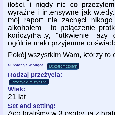
ilości, i nigdy nic co przeżył
wyraźne i intensywne jak wtedy
mój raport nie zachęci nikog
alkoholem - to połączenie prat
kończy(hafty, "utkwienie fazy 
ogólnie mało przyjemne doświadc
Pokój wszystkim Wam, którzy to c
Substancja wiodąca:
Dekstrometorfan
Rodzaj przeżycia:
Przeżycie mistyczne
Wiek:
21 lat
Set and setting:
Aco braliśmy w 3 osoby, ja z bra