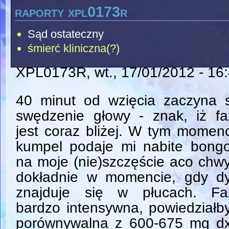
raporty xpl0173r
Sąd ostateczny
śmierć kliniczna(?)
XPL0173R
, wt., 17/01/2012 - 16
40 minut od wzięcia zaczyna s
swędzenie głowy - znak, iż fa
jest coraz bliżej. W tym momen
kumpel podaje mi nabite bongo
na moje (nie)szczęście aco chw
dokładnie w momencie, gdy d
znajduje się w płucach. Fa
bardzo intensywna, powiedział
porównywalna z 600-675 mg d