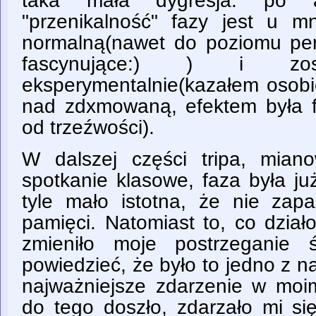
taka mała dygresja: po a
"przenikalność" fazy jest u mn
normalną(nawet do poziomu per
fascynujące:) ) i zost
eksperymentalnie(kazałem osobie
nad zdxmowaną, efektem była f
od trzeźwości).
W dalszej części tripa, mian
spotkanie klasowe, faza była ju
tyle mało istotna, że nie zap
pamięci. Natomiast to, co dział
zmieniło moje postrzeganie 
powiedzieć, że było to jedno z na
najważniejsze zdarzenie w moim
do tego doszło, zdarzało mi si