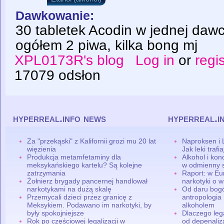
Dawkowanie:
30 tabletek Acodin w jednej daw
ogółem 2 piwa, kilka bong mj
XPL0173R's blog
Log in
or
regi
17079 odsłon
hyperreal.info news
hyperreal.i
Za "przekąski" z Kalifornii grozi mu 20 lat
Naproksen i 
więzienia
Jak leki traf
Produkcja metamfetaminy dla
Alkohol i ko
meksykańskiego kartelu? Są kolejne
w odmienny 
zatrzymania
Raport: w Eu
Żołnierz brygady pancernej handlował
narkotyki o w
narkotykami na dużą skalę
Od daru bogó
Przemycali dzieci przez granicę z
antropologia
Meksykiem. Podawano im narkotyki, by
alkoholem
były spokojniejsze
Dlaczego leg
Rok po częściowej legalizacji w
od depenaliza