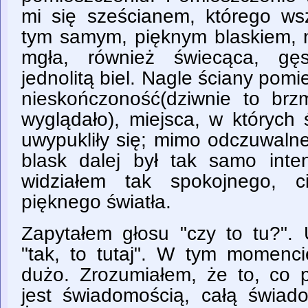
mi się sześcianem, którego wsz
tym samym, pięknym blaskiem, n
mgła, również świecąca, gę
jednolitą biel. Nagle ściany pomi
nieskończoność(dziwnie to brzm
wyglądało), miejsca, w których 
uwypukliły się; mimo odczuwalne
blask dalej był tak samo int
widziałem tak spokojnego, c
pięknego światła.
Zapytałem głosu "czy to tu?".
"tak, to tutaj". W tym momenc
dużo. Zrozumiałem, że to, co 
jest świadomością, całą świad