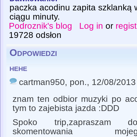
paczka acodinu zapita szklanką 
ciągu minuty.
Podroznik's blog
Log in
or
regis
19728 odsłon
Odpowiedzi
hehe
cartman950
, pon., 12/08/2013
znam ten odbior muzyki po aco
tym to zajebista jazda :DDD
Spoko trip,zapraszam d
skomentowania moj