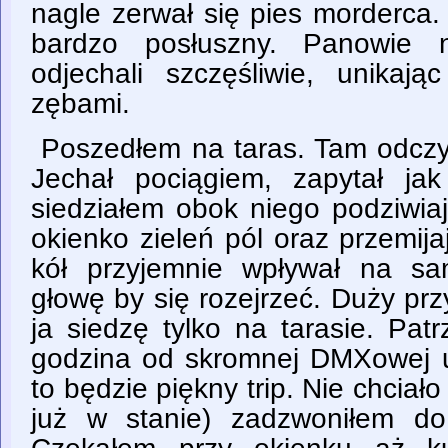
nagle zerwał się pies morderca.
bardzo posłuszny. Panowie n
odjechali szczęśliwie, unikają
zębami.
Poszedłem na taras. Tam odczy
Jechał pociągiem, zapytał jak
siedziałem obok niego podziwia
okienko zieleń pól oraz przemija
kół przyjemnie wpływał na s
głowę by się rozejrzeć. Duży prz
ja siedzę tylko na tarasie. Pat
godzina od skromnej DMXowej u
to będzie piękny trip. Nie chciało
już w stanie) zadzwoniłem d