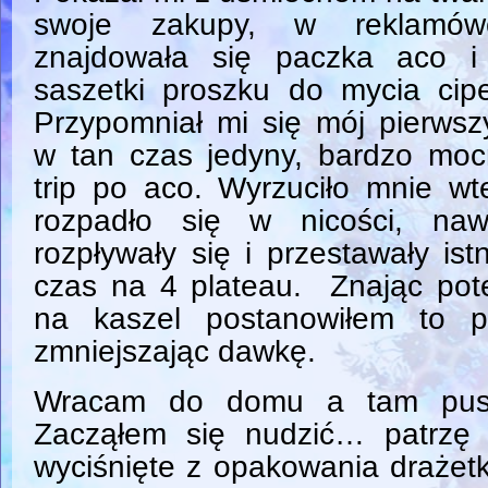
swoje zakupy, w reklamów
znajdowała się paczka aco i
saszetki proszku do mycia cip
Przypomniał mi się mój pierwsz
w tan czas jedyny, bardzo moc
trip po aco. Wyrzuciło mnie w
rozpadło się w nicości, na
rozpływały się i przestawały ist
czas na 4 plateau. Znając pote
na kaszel postanowiłem to p
zmniejszając dawkę.
Wracam do domu a tam pustk
Zacząłem się nudzić… patrzę 
wyciśnięte z opakowania drażetk