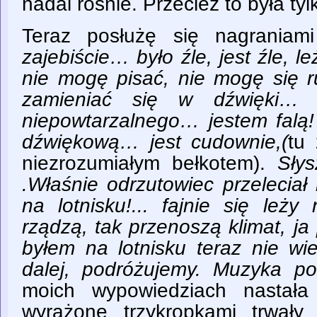
nadal rośnie. Przecież to była ty
Teraz posłużę się nagraniam
zajebiście… było źle, jest źle, l
nie mogę pisać, nie mogę się 
zamieniać się w dźwięki… 
niepowtarzalnego… jestem falą! 
dźwiękową… jest cudownie,(
tu
niezrozumiałym bełkotem).
Sły
.Właśnie odrzutowiec przelecia
na lotnisku!... fajnie się leży
rządzą, tak przenoszą klimat, ja 
byłem na lotnisku teraz nie wi
dalej, podróżujemy. Muzyka p
moich wypowiedziach nastała
wyrażone trzykropkami trwał