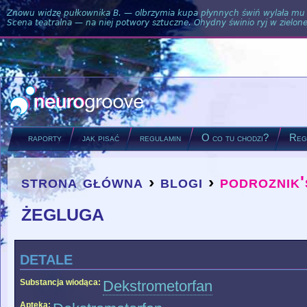
Znowu widzę pułkownika B. — olbrzymia kupa płynnych świń wylała mu si
Scena teatralna — na niej potwory sztuczne. Ohydny świnio ryj w zielone
raporty
jak pisać
regulamin
O co tu chodzi?
Regu
strona główna
›
blogi
›
podroznik'
you are here
żegluga
detale
Substancja wiodąca:
Dekstrometorfan
Apteka: