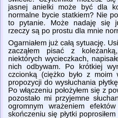
jasnej anielki może być dla k
normalne bycie statkiem? Nie po
to pytanie. Może nadaję się 
rzeczy są po prostu dla mnie nor
Ogarniałem już całą sytuację. U
zacząłem pisać z koleżanką
niektórych wycieczkach, napisał
nich odbywam. Po krótkiej w
czcionką (ciężko było z moim
propozycji do wysłuchania płytk
Po włączeniu położyłem się z p
pozostało mi przyjemne słucha
ogromnym wrażeniem efektów 
skończeniu się płytki poprosiłe