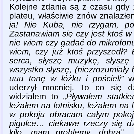
Kolejne zdania są z czasu gdy
plateu, właściwie znów znalazł
ja! Nie Kuba, nie rzygam, po
Zastanawiam się czy jest ktoś w
nie wiem czy gadać do mikrofonu
wiem, czy już ktoś przyszedł? 
serca, słyszę muzykę, słyszę 
wszystko słyszę, (niezrozumiały b
uuu tonę w łóżku i pościeli”
w
uderzył mocniej. To co się d
widziałem to
„Pływałem statkie
leżałem na lotnisku, leżałem na 
w pokoju obracam całym poko
pigułce… ciekawe rzeczy się d
kilo, mam problemy, dobra”