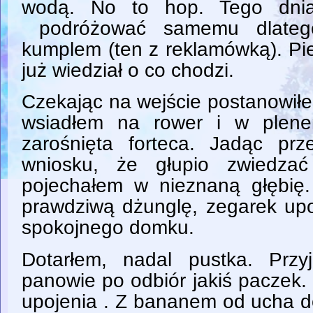
wodą. No to hop. Tego dnia
podróżować samemu dlateg
kumplem (ten z reklamówką). Pi
już wiedział o co chodzi.
Czekając na wejście postanowiłe
wsiadłem na rower i w plen
zarośnięta forteca. Jadąc pr
wniosku, że głupio zwiedzać
pojechałem w nieznaną głębię
prawdziwą dżunglę, zegarek upo
spokojnego domku.
Dotarłem, nadal pustka. Przy
panowie po odbiór jakiś paczek.
upojenia . Z bananem od ucha d