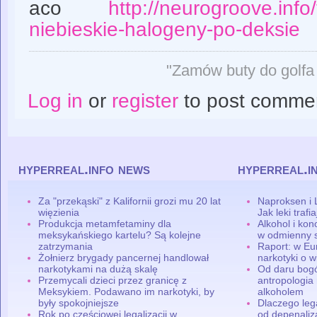
aco
http://neurogroove.info
niebieskie-halogeny-po-deksie
"Zamów buty do golfa 
Log in
or
register
to post comme
hyperreal.info news
hyperreal.i
Za "przekąski" z Kalifornii grozi mu 20 lat
Naproksen i 
więzienia
Jak leki traf
Produkcja metamfetaminy dla
Alkohol i ko
meksykańskiego kartelu? Są kolejne
w odmienny 
zatrzymania
Raport: w Eu
Żołnierz brygady pancernej handlował
narkotyki o w
narkotykami na dużą skalę
Od daru bogó
Przemycali dzieci przez granicę z
antropologia
Meksykiem. Podawano im narkotyki, by
alkoholem
były spokojniejsze
Dlaczego leg
Rok po częściowej legalizacji w
od depenaliza