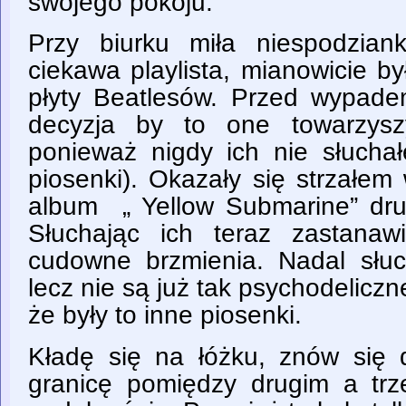
swojego pokoju.
Przy biurku miła niespodzia
ciekawa playlista, mianowicie b
płyty Beatlesów. Przed wypad
decyzja by to one towarzysz
ponieważ nigdy ich nie słuch
piosenki). Okazały się strzałem
album „ Yellow Submarine” dru
Słuchając ich teraz zastana
cudowne brzmienia. Nadal słuc
lecz nie są już tak psychodelicz
że były to inne piosenki.
Kładę się na łóżku, znów się 
granicę pomiędzy drugim a trz