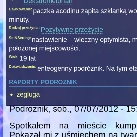
Dekstrometorfan
Dawkowanie:
paczka acodinu zapita szklanką wo
minuty.
Rodzaj przeżycia:
Pozytywne przeżycie
Set&Setting:
nastawienie – wieczny optymista, m
położonej miejscowości.
Wiek:
19 lat
Doświadczenie:
enteogenny podróżnik. Na tym eta
raporty podroznik
żegluga
Podroznik
, sob., 07/07/2012 - 15
Spotkałem na mieście kumpl
Pokazał mi z uśmiechem na twa