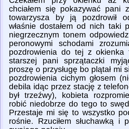
Czekałem przy okienku aż ku
chciałem się pokazywać pani 
towarzysza by ją pozdrowił 
właśnie dostałem od nich taki p
niegrzecznym tonem odpowiedzi
peronowymi schodami zrozumi
pozdrowienia do tej z okienka 
starszej pani sprzątaczki my
proszę o przysługę bo plątał mi s
pozdrowienia cichym głosem (nie
debila idąc przez stację z telef
był trzeźwy), kobieta rozpromi
robić niedobrze do tego to swę
Przestaje mi się to wszystko p
rośnie. Rzuciłem słuchawką i 