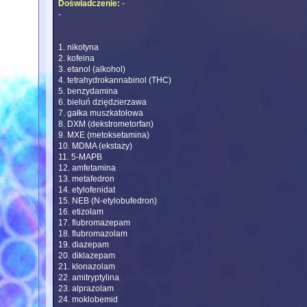
Doświadczenie:
-
-
1. nikotyna
2. kofeina
3. etanol (alkohol)
4. tetrahydrokannabinol (THC)
5. benzydamina
6. bieluń dziędzierzawa
7. gałka muszkatołowa
8. DXM (dekstrometorfan)
9. MXE (metoksetamina)
10. MDMA (ekstazy)
11. 5-MAPB
12. amfetamina
13. metafedron
14. etylofenidat
15. NEB (N-etylobufedron)
16. etizolam
17. flubromazepam
18. flubromazolam
19. diazepam
20. diklazepam
21. klonazolam
22. amitryptylina
23. alprazolam
24. moklobemid