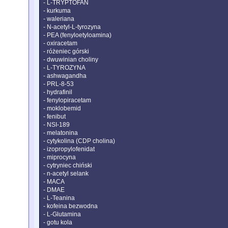
- L-TRYPTOFAN
- kurkuma
- waleriana
- N-acetyl-L-tyrozyna
- PEA (fenyloetyloamina)
- oxiracetam
- różeniec górski
- dwuwinian choliny
- L-TYROZYNA
- ashwagandha
- PRL-8-53
- hydrafinil
- fenylopiracetam
- moklobemid
- fenibut
- NSI-189
- melatonina
- cytykolina (CDP cholina)
- izopropylofenidat
- miprocyna
- cytryniec chiński
- n-acetyl selank
- MACA
- DMAE
- L-Teanina
- kofeina bezwodna
- L-Glutamina
- gotu kola