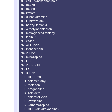
81. chill - synt kannabinoid
82. u47700
83. u48800
84. kratom
85. difenhydramina
86. flunitrazolam
87. benzyl-fentanyl
88. 4-metylopentedron
89. metoxyacetyl-fentanyl
90. fenibut
91. efylon
92. 4CL-PVP
93. klonazepam
94. 2-FMA
95. mirtazapina
96. CBD
97. 25I-NBOH
98. PST
99. 3-FPM
100. HDEP-28
101. tiofenfentanyl
102. metadon
103. pregabalina
104. zolpidem
105. chlorprotiksen
106. kwetiapina
107. karbamazepina
108. DHC (dihydrokodeina)