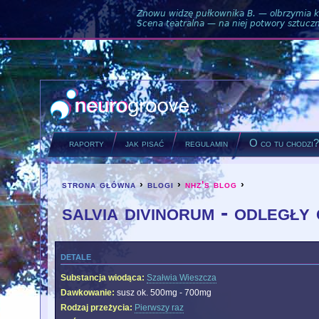
Znowu widzę pułkownika B. — olbrzymia ku
Scena teatralna — na niej potwory sztuczne
raporty
jak pisać
regulamin
O co tu chodzi
strona główna
›
blogi
›
nhz's blog
›
you are here
salvia divinorum - odległy
detale
Substancja wiodąca:
Szałwia Wieszcza
Dawkowanie:
susz ok. 500mg - 700mg
Rodzaj przeżycia:
Pierwszy raz