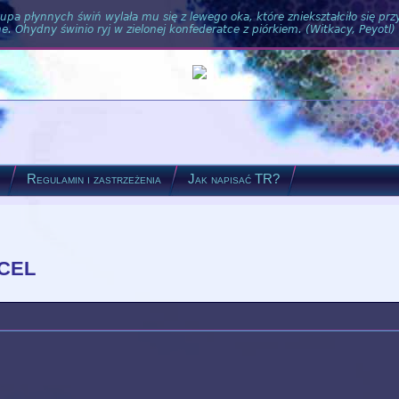
pa płynnych świń wylała mu się z lewego oka, które zniekształciło się pr
. Ohydny świnio ryj w zielonej konfederatce z piórkiem. (Witkacy, Peyotl)
?
Regulamin i zastrzeżenia
Jak napisać TR?
 cel