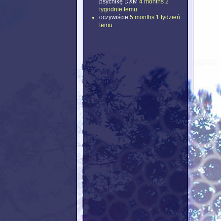
psychikę DXM
4 months 2
tygodnie temu
oczywiście
5 months 1 tydzień
temu