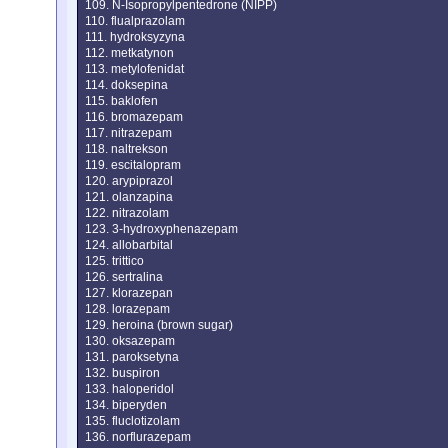
109. N-Isopropylpentedrone (NIPP)
110. flualprazolam
111. hydroksyzyna
112. metkatynon
113. metylofenidat
114. doksepina
115. baklofen
116. bromazepam
117. nitrazepam
118. naltrekson
119. escitalopram
120. arypiprazol
121. olanzapina
122. nitrazolam
123. 3-hydroxyphenazepam
124. allobarbital
125. trittico
126. sertralina
127. klorazepan
128. lorazepam
129. heroina (brown sugar)
130. oksazepam
131. paroksetyna
132. buspiron
133. haloperidol
134. biperyden
135. fluclotizolam
136. norflurazepam