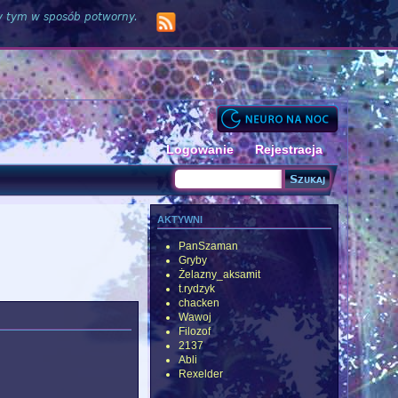
zy tym w sposób potworny.
Logowanie
Rejestracja
Szukaj
Formularz wyszukiwania
aktywni
PanSzaman
Gryby
Żelazny_aksamit
t.rydzyk
chacken
Wawoj
Filozof
2137
Abli
Rexelder