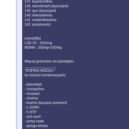
137. buprenorfina
138. dezodorant (dysocjant)
139. gaz (dysocjant)
140. doksylamina
141. metamfetamina
142. propranolol
(candyflip)
LSD-25 - 150mcg
MDMA - 200mg+200mg
Więcej grzechów nie pamiętam.
________________
*DOPING MÓZGU /
(w różnych kombinacjach)
- piracetam
- nicergolina
- noopept
- cholina
- brahmi (bacopa monnieri)
- L-DOPA
- 5-HTP
- żeń-szeń
- yerba mate
- ginkgo biloba