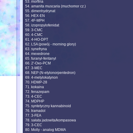
53. morfina
54. amanita muscaria (muchomor cz.)
55. dimenhydrynat
56. HEX-EN
57. 4F-MPH
58. izopropylofenidat
59. 3-CMC
60. 4-CMC
61. 4-HO-DPT
62. LSA (powój - morning glory)
63. synefryna
64. mexedrone
65. furanyl-fentanyl
66. 2'-Oxo-PCM
67. 3-MEC
68. NEP (N-etylonorpentedron)
69. 4-metylokatynon
70. HDMP-28
71. kokaina
72. fenazepam
73. 4-CEC
74. MDPHP
75. syntetyczny kannabinoid
76. tramadol
77. 3-FEA
78. sałata jadowita/kompasowa
79. 3-CEC
80. Molly - analog MDMA