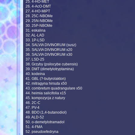
25. 4-HO-MET
26. 4-AcO-DMT
27. 4-HO-MiPT
28. 25C-NBOMe
29. 25N-NBOMe
30. 25P-NBOMe
31. eskalina
32. AL-LAD
33. 1P-LSD
34. SALVIA DIVINORUM (susz)
35. SALVIA DIVINORUM x20
36. SALVIA DIVINORUM x30
37. LSD-25
38. Grzyby (psilocybe cubensis)
39. DMT (dimetylotryptamina)
40. kodeina
41. GBL (?-butyrolakton)
42. mitragyna hirsuta x50
43. combretum quadrangulare x50
44. heimia salicifolia x15
45. kompozycja z natury
46. 2C-C
47. PV-4
48. BDO (1,4-butanodiol)
49. ALD-52
50. o-demetylotramadol
51. 4-FMA
52. pseudoefedryna