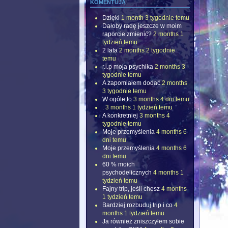
komentują
Dzięki
1 month 3 tygodnie temu
Dałoby radę jeszcze w moim
raporcie zmienić?
2 months 1
tydzień temu
2 lata
2 months 2 tygodnie
temu
r.i.p moja psychika
2 months 3
tygodnie temu
A zapomiałem dodać
2 months
3 tygodnie temu
W ogóle to
3 months 4 dni temu
.
3 months 1 tydzień temu
A konkretniej
3 months 4
tygodnie temu
Moje przemyślenia
4 months 6
dni temu
Moje przemyślenia
4 months 6
dni temu
60 % moich
psychodelicznych
4 months 1
tydzień temu
Fajny trip, jeśli chesz
4 months
1 tydzień temu
Bardziej rozbuduj trip i co
4
months 1 tydzień temu
Ja również zniszczyłem sobie