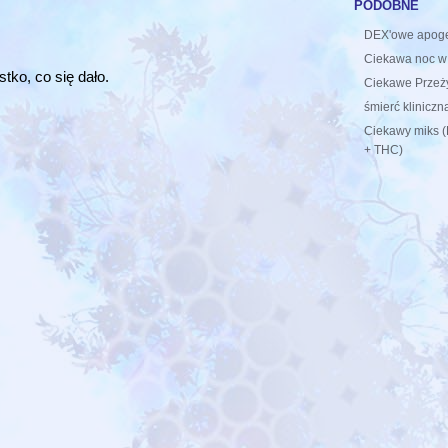
podobne
DEX'owe apog
Ciekawa noc w
tko, co się dało.
Ciekawe Przeży
śmierć kliniczn
Ciekawy miks 
+ THC)