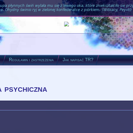
pa płynnych świń wylała mu się z lewego oka, które zniekształciło się pr
. Ohydny świnio ryj w zielonej konfederatce z piórkiem. (Witkacy, Peyotl)
?
Regulamin i zastrzeżenia
Jak napisać TR?
a psychiczna