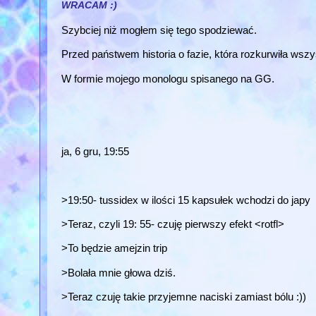
WRACAM :)
Szybciej niż mogłem się tego spodziewać.
Przed państwem historia o fazie, która rozkurwiła wszys
W formie mojego monologu spisanego na GG.
ja, 6 gru, 19:55
>19:50- tussidex w ilości 15 kapsułek wchodzi do japy
>Teraz, czyli 19: 55- czuję pierwszy efekt <rotfl>
>To będzie amejzin trip
>Bolała mnie głowa dziś.
>Teraz czuję takie przyjemne naciski zamiast bólu :))