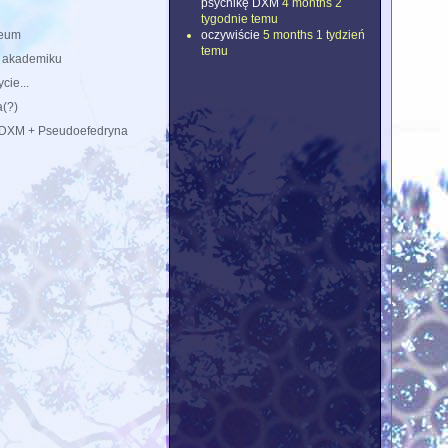
psychikę DXM
4 months 2
tygodnie temu
oczywiście
5 months 1 tydzień
eum
temu
 akademiku
cie...
a(?)
(DXM + Pseudoefedryna