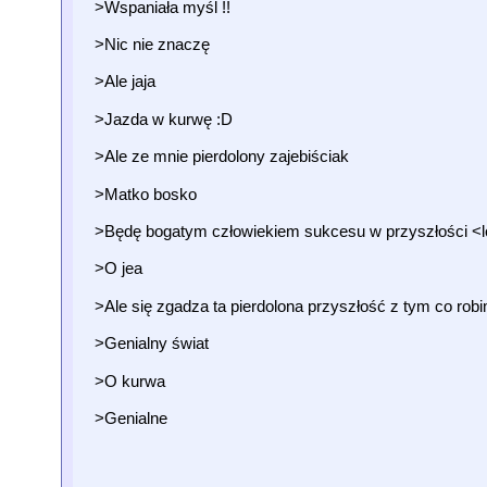
>Wspaniała myśl !!
>Nic nie znaczę
>Ale jaja
>Jazda w kurwę :D
>Ale ze mnie pierdolony zajebiściak
>Matko bosko
>Będę bogatym człowiekiem sukcesu w przyszłości <l
>O jea
>Ale się zgadza ta pierdolona przyszłość z tym co rob
>Genialny świat
>O kurwa
>Genialne