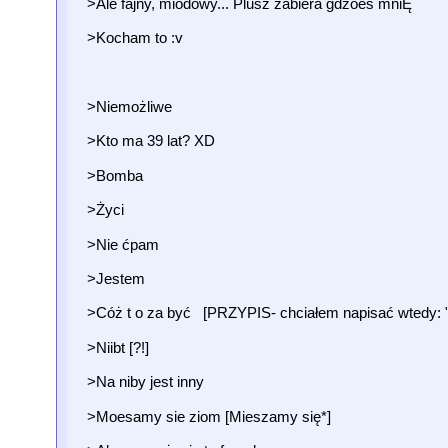
>Ale fajny, miodowy... Plusz zabiera gdzoes mniĘ
>Kocham to :v
>Niemożliwe
>Kto ma 39 lat? XD
>Bomba
>Życi
>Nie ćpam
>Jestem
>Cóż t o za być [PRZYPIS- chciałem napisać wtedy: 
>Niibt [?!]
>Na niby jest inny
>Moesamy sie ziom [Mieszamy się*]