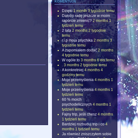
komentują
Dzięki
1 month 3 tygodnie temu
Dałoby radę jeszcze w moim
raporcie zmienić?
2 months 1
tydzień temu
2 lata
2 months 2 tygodnie
temu
r.i.p moja psychika
2 months 3
tygodnie temu
A zapomiałem dodać
2 months
4 tygodnie temu
W ogóle to
3 months 6 dni temu
.
3 months 2 tygodnie temu
A konkretniej
4 months 4
godziny temu
Moje przemyślenia
4 months 1
tydzień temu
Moje przemyślenia
4 months 1
tydzień temu
60 % moich
psychodelicznych
4 months 1
tydzień temu
Fajny trip, jeśli chesz
4 months
1 tydzień temu
Bardziej rozbuduj trip i co
4
months 1 tydzień temu
Ja również zniszczyłem sobie