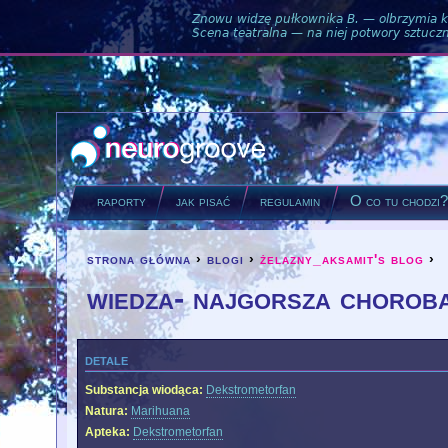
Znowu widzę pułkownika B. — olbrzymia ku
Scena teatralna — na niej potwory sztuczne
raporty
jak pisać
regulamin
O co tu chodzi
strona główna
›
blogi
›
żelazny_aksamit's blog
›
you are here
wiedza- najgorsza chorob
detale
Substancja wiodąca:
Dekstrometorfan
Natura:
Marihuana
Apteka:
Dekstrometorfan