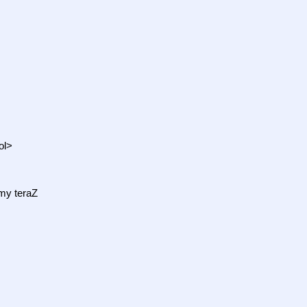
ol>
imy teraZ