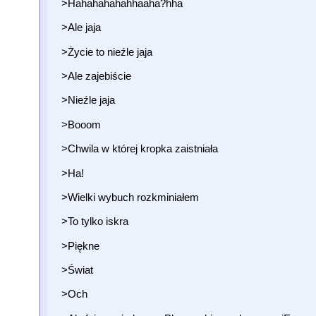
>Hahahahahahhaaha?hha
>Ale jaja
>Życie to nieźle jaja
>Ale zajebiście
>Nieźle jaja
>Booom
>Chwila w której kropka zaistniała
>Ha!
>Wielki wybuch rozkminiałem
>To tylko iskra
>Piękne
>Świat
>Och