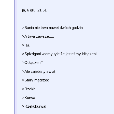
ja, 6 gru, 21:51
>Bania nie trwa nawet dwóch godzin
>A trwa zawsze.....
>Ha
>Spizdgani wiemy tyle że jesteśmy idłączeni
>Odłączeni*
>Ale zajebisty swiat
>Stary mędrzec
>Rzekł:
>Kurwa
>Rzekł:kurwa!