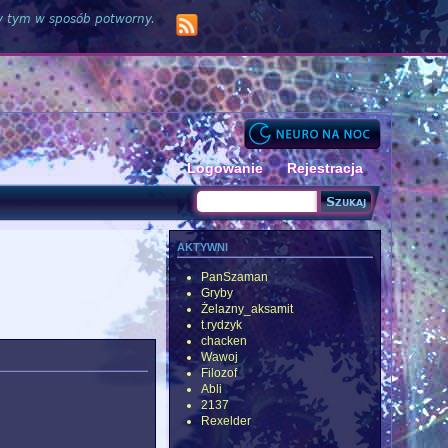
zy tym w sposób potworny.
Logowanie
Rejestracja
Szukaj
Formularz wyszukiwania
aktywni
PanSzaman
Gryby
Żelazny_aksamit
t.rydzyk
chacken
Wawoj
Filozof
Abli
2137
Rexelder