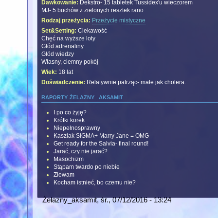
Dawkowanie:
Dekstro- 15 tabletek Tussidex'u wieczorem
MJ- 5 buchów z zielonych resztek rano
Rodzaj przeżycia:
Przeżycie mistyczne
Set&Setting:
Ciekawość
Chęć na wyższe loty
Głód adrenaliny
Głód wiedzy
Własny, ciemny pokój
Wiek:
18 lat
Doświadczenie:
Relatywnie patrząc- małe jak cholera.
raporty żelazny_aksamit
I po co żyję?
Krótki korek
Niepełnosprawny
Kaszlak SIGMA+ Marry Jane = OMG
Get ready for the Salvia- final round!
Jarać, czy nie jarać?
Masochizm
Stąpam twardo po niebie
Ziewam
Kocham istnieć, bo czemu nie?
Żelazny_aksamit
, śr., 07/12/2016 - 13:24