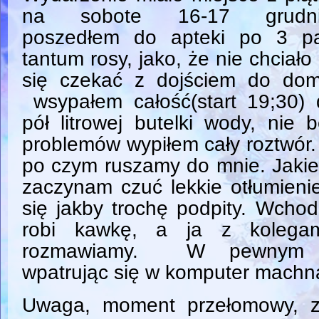
na sobote 16-17 grudni
poszedłem do apteki po 3 pa
tantum rosy, jako, że nie chciało
się czekać z dojściem do dom
wsypałem całość(start 19;30) 
pół litrowej butelki wody, nie 
problemów wypiłem cały roztwór
po czym ruszamy do mnie. Jakie
zaczynam czuć lekkie otłumienie
się jakby trochę podpity. Wcho
robi kawkę, a ja z kolega
rozmawiamy. W pewnym mom
wpatrując się w komputer machną
Uwaga, moment przełomowy, za