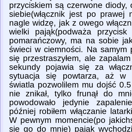
przyciskiem są czerwone diody,
siebie(włącznik jest po prawej
nagle widzę, jak z owego włącz
wielki pająk(podważa przycisk 
pomarańczowy, ma na sobie jakb
świeci w ciemności. Na samym 
się przestraszyłem, ale zapalam
sekundy pojawia się za włącz
sytuacja się powtarza, aż w
światla pozwolilem mu dojść 0.
nie znikał, tylko frunął do mni
powodowało jedynie zapalenie
później robiłem włączanie latark
W pewnym momencie(po jakichś
sie go do mnie) pająk wychodził,