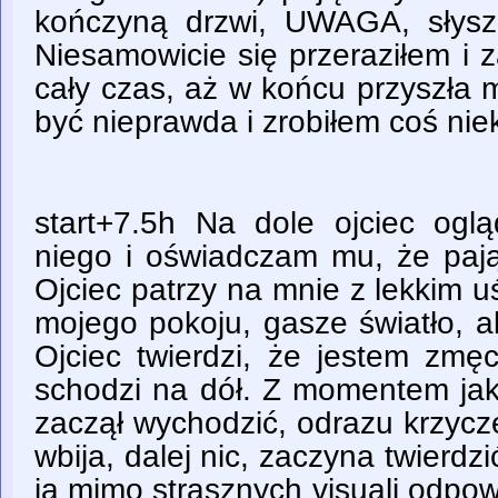
kończyną drzwi, UWAGA, słysz
Niesamowicie się przeraziłem i 
cały czas, aż w końcu przyszła 
być nieprawda i zrobiłem coś ni
start+7.5h Na dole ojciec og
niego i oświadczam mu, że pają
Ojciec patrzy na mnie z lekkim 
mojego pokoju, gasze światło, al
Ojciec twierdzi, że jestem zmę
schodzi na dół. Z momentem jak
zaczął wychodzić, odrazu krzycz
wbija, dalej nic, zaczyna twierdz
ja mimo strasznych visuali odpowi