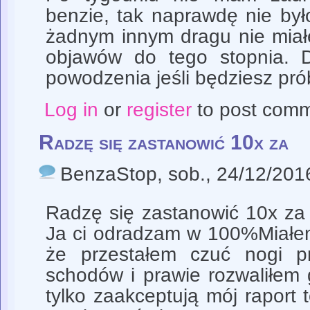
benzie, tak naprawdę nie był
żadnym innym dragu nie mia
objawów do tego stopnia. D
powodzenia jeśli będziesz pró
Log in
or
register
to post com
Radzę się zastanowić 10x za
BenzaStop
, sob., 24/12/201
Radzę się zastanowić 10x za
Ja ci odradzam w 100%Miałe
że przestałem czuć nogi 
schodów i prawie rozwaliłem 
tylko zaakceptują mój raport