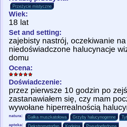
Przeżycie mistyczne
Wiek:
18 lat
Set and setting:
zajebisty nastrój, oczekiwanie na
niedoświadczone halucynacje wiz
domu
Ocena:
Doświadczenie:
przez pierwsze 10 godzin po zejś
zastanawiałem się, czy mam począ
wywołane hiperrealnością halucy
natura:
Gałka muszkatołowa
Grzyby halucynogenne
Ty
apteka:
Dekstrometorfan
Kodeina
Pseudoefedryna