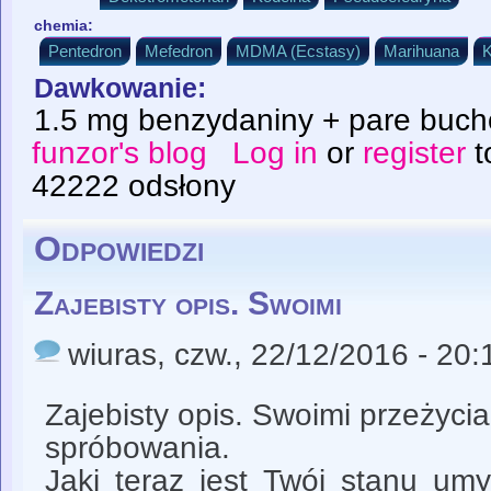
chemia:
Pentedron
Mefedron
MDMA (Ecstasy)
Marihuana
K
Dawkowanie:
1.5 mg benzydaniny + pare buc
funzor's blog
Log in
or
register
t
42222 odsłony
Odpowiedzi
Zajebisty opis. Swoimi
wiuras
, czw., 22/12/2016 - 20:
Zajebisty opis. Swoimi przeżyci
spróbowania.
Jaki teraz jest Twój stanu um