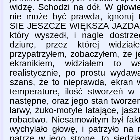
widzę. Schodzi na dół. W głowie
nie może być prawda, ignoru
SIE JESZCZE WIĘKSZA JAZDA. 
który wyszedł, i nagle dostrz
dziurę, przez której widzia
przypatrzyłem, zobaczyłem, że je
ekranikiem, widziałem to ws
realistycznie, po prostu wydaw
szans, że to nieprawda, ekran 
temperature, ilość stworzeń w 
następne, oraz jego stan tworze
larwy, żuko-motyle latające, jasz
robactwo. Niesamowitym był fakt
wychylało głowę, i patrzyło na m
patrzę w jego stronę, to siedzi