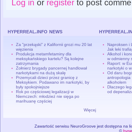
Log in
or
register
to post comme
hyperreal.info news
hyperreal.i
Za "przekąski" z Kalifornii grozi mu 20 lat
Naproksen i 
więzienia
Jak leki traf
Produkcja metamfetaminy dla
Alkohol i ko
meksykańskiego kartelu? Są kolejne
w odmienny 
zatrzymania
Raport: w Eu
Żołnierz brygady pancernej handlował
narkotyki o w
narkotykami na dużą skalę
Od daru bogó
Przemycali dzieci przez granicę z
antropologia
Meksykiem. Podawano im narkotyki, by
alkoholem
były spokojniejsze
Dlaczego leg
Rok po częściowej legalizacji w
od depenaliza
Niemczech: młodzież nie sięga po
marihuanę częściej
Więcej
Zawartość serwisu NeuroGroove jest dostępna na lic
©
hype