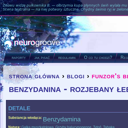
Znowu widzę pułkownika B. — olbrzymia kupa płynnych świń wylała mu si
Scena teatralna — na niej potwory sztuczne. Ohydny świnio ryj w zielone
raporty
jak pisać
regulamin
O co tu chodzi?
Regu
strona główna
›
blogi
›
funzor's b
you are here
benzydanina - rozjebany łe
detale
Substancja wiodąca:
Benzydamina
Natura:
Gałka muszkatołowa
,
Grzyby halucynogenne
,
Tytoń
,
Tabaka