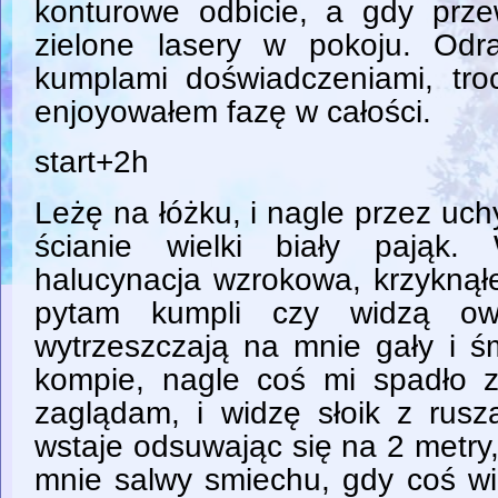
konturowe odbicie, a gdy prz
zielone lasery w pokoju. Odr
kumplami doświadczeniami, troc
enjoyowałem fazę w całości.
start+2h
Leżę na łóżku, i nagle przez uc
ścianie wielki biały pająk
halucynacja wzrokowa, krzyknął
pytam kumpli czy widzą o
wytrzeszczają na mnie gały i ś
kompie, nagle coś mi spadło z
zaglądam, i widzę słoik z rusz
wstaje odsuwając się na 2 metry,
mnie salwy smiechu, gdy coś wi