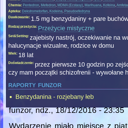
Chemia:
Pentedron
,
Mefedron
,
MDMA (Ecstasy)
,
Marihuana
,
Kofeina
,
Amfeta
Apteka:
Dekstrometorfan
,
Kodeina
,
Pseudoefedryna
Dawkowanie:
1.5 mg benzydaniny + pare buchó
Rodzaj przeżycia:
Przeżycie mistyczne
Set&Setting:
zajebisty nastrój, oczekiwanie na 
halucynacje wizualne, rodzice w domu
Wiek:
18 lat
Doświadczenie:
przez pierwsze 10 godzin po zejś
czy mam początki schizofrenii - wywołane h
raporty funzor
Benzydanina - rozjebany łeb
funzor
, ndz., 18/12/2016 - 23:35
Wydarzenie miało miejsce z pią