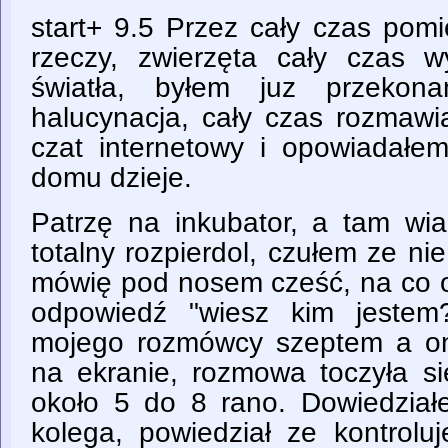
start+ 9.5 Przez cały czas pomi
rzeczy, zwierzęta cały czas w
światła, byłem juz przekon
halucynacja, cały czas rozmawi
czat internetowy i opowiadał
domu dzieje.
Patrzę na inkubator, a tam wi
totalny rozpierdol, czułem ze ni
mówię pod nosem cześć, na co o
odpowiedź "wiesz kim jestem
mojego rozmówcy szeptem a on
na ekranie, rozmowa toczyła si
około 5 do 8 rano. Dowiedziałe
kolega, powiedział ze kontroluj