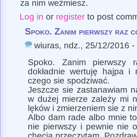
za nim weźmiesz.
Log in
or
register
to post com
Spoko. Zanim pierwszy raz c
wiuras
, ndz., 25/12/2016 -
Spoko. Zanim pierwszy r
dokładnie wertuję hajpa i
czego sie spodziwać.
Jeszcze sie zastanawiam n
w dużej mierze zależy mi 
lęków i zmierzeniem sie z ni
Albo dam rade albo mnie to
nie pierwszy i pewnie nie o
chęcią przeczytam. Pozdra