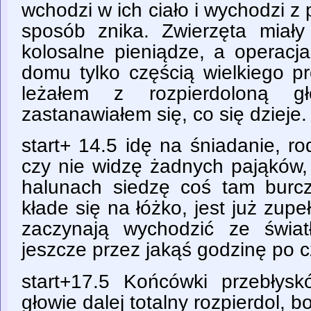
wchodzi w ich ciało i wychodzi z 
sposób znika. Zwierzęta miał
kolosalne pieniądze, a operacj
domu tylko częścią wielkiego pr
leżałem z rozpierdoloną g
zastanawiałem się, co się dzieje.
start+ 14.5 idę na śniadanie, ro
czy nie widzę żadnych pająków, 
halunach siedzę coś tam burc
kłade się na łóżko, jest już zupe
zaczynają wychodzić ze świat
jeszcze przez jakąś godzinę po c
start+17.5 Końcówki przebłysk
głowie dalej totalny rozpierdol, 