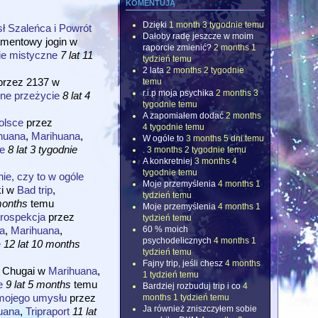
komentują
Dzięki
1 month 3 tygodnie temu
 Szaleńca i Powrót
Dałoby radę jeszcze w moim
amentowy jogin
w
raporcie zmienić?
2 months 1
ie mistyczne
7 lat 11
tydzień temu
2 lata
2 months 2 tygodnie
przez
2137
w
temu
r.i.p moja psychika
2 months 3
ne przeżycie
8 lat 4
tygodnie temu
A zapomiałem dodać
2 months
olsce
przez
4 tygodnie temu
huana
,
Marihuana
,
W ogóle to
3 months 5 dni temu
e
8 lat 3 tygodnie
.
3 months 2 tygodnie temu
A konkretniej
3 months 4
tygodnie temu
ie, czy to w ogóle
Moje przemyślenia
4 months 1
i
w
Bad trip
,
tydzień temu
months
temu
Moje przemyślenia
4 months 1
trospekcja
przez
tydzień temu
a
,
Marihuana
,
60 % moich
psychodelicznych
4 months 1
e
12 lat 10 months
tydzień temu
Fajny trip, jeśli chesz
4 months
z
Chugai
w
Marihuana
,
1 tydzień temu
e
9 lat 5 months
temu
Bardziej rozbuduj trip i co
4
 mojego umysłu
przez
months 1 tydzień temu
Ja również zniszczyłem sobie
uana
,
Tripraport
11 lat