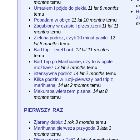
months
temu
m
Umarłem i pójdę do piekła
11 lat 8 months
He
temu
Z
Popadam w obłęd
11 lat 10 months
temu
m
Zagubiony w czasie i przestrzeni
11 lat 11
months
temu
Zielona podróż, czyli 10 minut paniki.
12
lat 8 months
temu
Bad trip - level hard.
12 lat 11 months
temu
Bad Trip po Marihuanie, czy to w ogóle
możliwe?
13 lat 2 months
temu
intensywna podróż
14 lat 2 months
temu
Kilka godzin w iluzji-pierwszy bad trip z
marihuaną.
14 lat 2 months
temu
Makumba wierszem pisana!
14 lat 8
months
temu
pierwszy raz
Zjarany debiut
1 rok 3 months
temu
Marihuana pierwsza przygoda
3 lata 3
months
temu
Pierwszy raz z THC
4 lata 4 months
temu