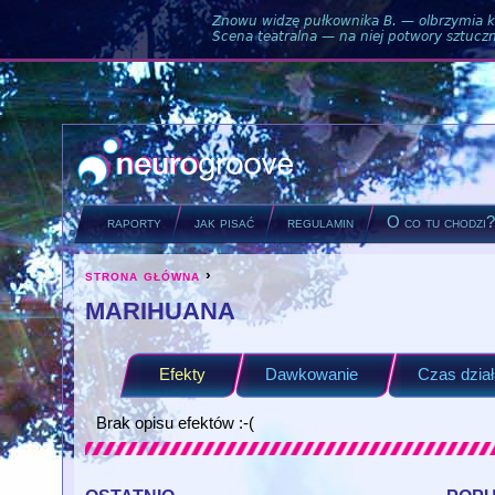
Znowu widzę pułkownika B. — olbrzymia ku
Scena teatralna — na niej potwory sztuczne
raporty
jak pisać
regulamin
O co tu chodzi
strona główna
›
you are here
marihuana
Efekty
Dawkowanie
Czas dział
Brak opisu efektów :-(
ostatnio
pop