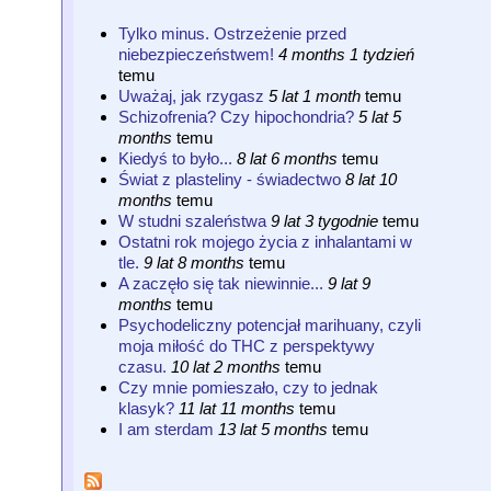
Tylko minus. Ostrzeżenie przed
niebezpieczeństwem!
4 months 1 tydzień
temu
Uważaj, jak rzygasz
5 lat 1 month
temu
Schizofrenia? Czy hipochondria?
5 lat 5
months
temu
Kiedyś to było...
8 lat 6 months
temu
Świat z plasteliny - świadectwo
8 lat 10
months
temu
W studni szaleństwa
9 lat 3 tygodnie
temu
Ostatni rok mojego życia z inhalantami w
tle.
9 lat 8 months
temu
A zaczęło się tak niewinnie...
9 lat 9
months
temu
Psychodeliczny potencjał marihuany, czyli
moja miłość do THC z perspektywy
czasu.
10 lat 2 months
temu
Czy mnie pomieszało, czy to jednak
klasyk?
11 lat 11 months
temu
I am sterdam
13 lat 5 months
temu