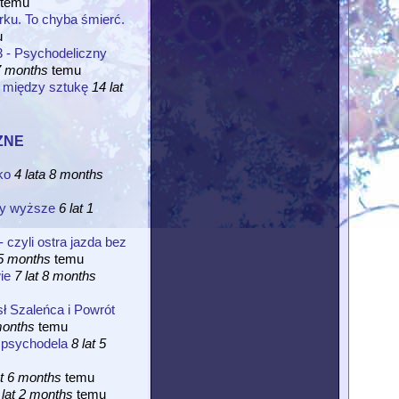
temu
ku. To chyba śmierć.
u
 - Psychodeliczny
 7 months
temu
 między sztukę
14 lat
zne
jko
4 lata 8 months
oty wyższe
6 lat 1
- czyli ostra jazda bez
 5 months
temu
ie
7 lat 8 months
 Szaleńca i Powrót
months
temu
ą psychodela
8 lat 5
at 6 months
temu
 lat 2 months
temu