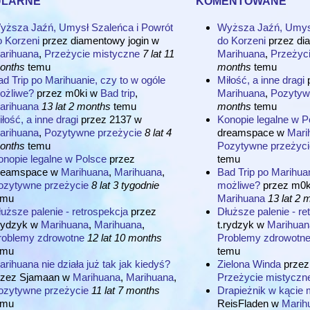
yższa Jaźń, Umysł Szaleńca i Powrót
Wyższa Jaźń, Umysł
o Korzeni
przez
diamentowy jogin
w
do Korzeni
przez
di
arihuana
,
Przeżycie mistyczne
7 lat 11
Marihuana
,
Przeżyc
onths
temu
months
temu
d Trip po Marihuanie, czy to w ogóle
Miłość, a inne dragi
ożliwe?
przez
m0ki
w
Bad trip
,
Marihuana
,
Pozytyw
arihuana
13 lat 2 months
temu
months
temu
łość, a inne dragi
przez
2137
w
Konopie legalne w P
arihuana
,
Pozytywne przeżycie
8 lat 4
dreamspace
w
Mari
onths
temu
Pozytywne przeżyci
onopie legalne w Polsce
przez
temu
reamspace
w
Marihuana
,
Marihuana
,
Bad Trip po Marihuan
ozytywne przeżycie
8 lat 3 tygodnie
możliwe?
przez
m0k
emu
Marihuana
13 lat 2 
uższe palenie - retrospekcja
przez
Dłuższe palenie - re
rydzyk
w
Marihuana
,
Marihuana
,
t.rydzyk
w
Marihuan
roblemy zdrowotne
12 lat 10 months
Problemy zdrowotn
emu
temu
rihuana nie działa już tak jak kiedyś?
Zielona Winda
prze
rzez
Sjamaan
w
Marihuana
,
Marihuana
,
Przeżycie mistyczn
ozytywne przeżycie
11 lat 7 months
Drapieżnik w kącie
emu
ReisFladen
w
Marih