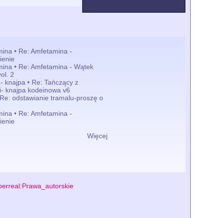
ina • Re: Amfetamina -
ienie
ina • Re: Amfetamina - Wątek
ol. 2
 - knajpa • Re: Tańczący z
mi- knajpa kodeinowa v6
 Re: odstawianie tramalu-proszę o
ina • Re: Amfetamina -
ienie
Więcej
erreal:Prawa_autorskie