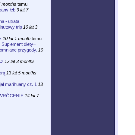
 5 months
temu
bany łeb
9 lat 7
 - utrata
nutowy trip
10 lat 3
E
10 lat 1 month
temu
 Suplement diety=
pomniane przygody.
10
sz
12 lat 3 months
orą
13 lat 5 months
ał marihuany cz. 1
13
WRÓCENIE
14 lat 7