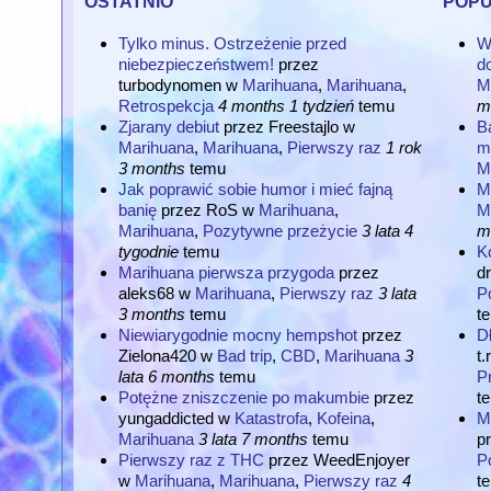
Tylko minus. Ostrzeżenie przed
W
niebezpieczeństwem!
przez
d
turbodynomen
w
Marihuana
,
Marihuana
,
M
Retrospekcja
4 months 1 tydzień
temu
m
Zjarany debiut
przez
Freestajlo
w
Ba
Marihuana
,
Marihuana
,
Pierwszy raz
1 rok
m
3 months
temu
M
Jak poprawić sobie humor i mieć fajną
Mi
banię
przez
RoS
w
Marihuana
,
M
Marihuana
,
Pozytywne przeżycie
3 lata 4
m
tygodnie
temu
K
Marihuana pierwsza przygoda
przez
d
aleks68
w
Marihuana
,
Pierwszy raz
3 lata
P
3 months
temu
t
Niewiarygodnie mocny hempshot
przez
Dł
Zielona420
w
Bad trip
,
CBD
,
Marihuana
3
t.
lata 6 months
temu
P
Potężne zniszczenie po makumbie
przez
t
yungaddicted
w
Katastrofa
,
Kofeina
,
Ma
Marihuana
3 lata 7 months
temu
p
Pierwszy raz z THC
przez
WeedEnjoyer
P
w
Marihuana
,
Marihuana
,
Pierwszy raz
4
t