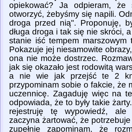
opiekować? Ja odpieram, że
otworzyć, żebyśmy się napili. O
droga przed nią". Proponuję, b
długa droga i tak się nie skróci, 
stanie iść tempem marszowym 
Pokazuje jej niesamowite obrazy,
ona nie może dostrzec. Rozma
jak się okazało jest rodowitą wa
a nie wie jak przejść te 2 k
przypominam sobie o fakcie, że
uczennicę. Zagaduję więc na t
odpowiada, że to były takie żarty
rejestruję tę wypowiedź, ale
zaczyna żartować, że potrzebuje 
zupełnie zapominam, że roz