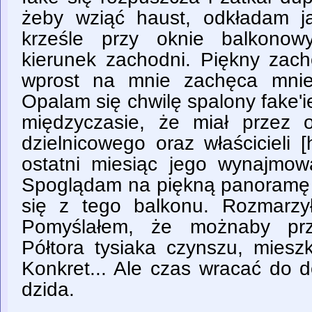
żeby wziąć haust, odkładam j
krześle przy oknie balkono
kierunek zachodni. Piękny zac
wprost na mnie zachęca mnie 
Opalam się chwilę spalony fake'
międzyczasie, że miał przez os
dzielnicowego oraz właścicieli [
ostatni miesiąc jego wynajmow
Spoglądam na piękną panoramę d
się z tego balkonu. Rozmarzy
Pomyślałem, że możnaby prz
Półtora tysiaka czynszu, miesz
Konkret... Ale czas wracać do 
dzida.