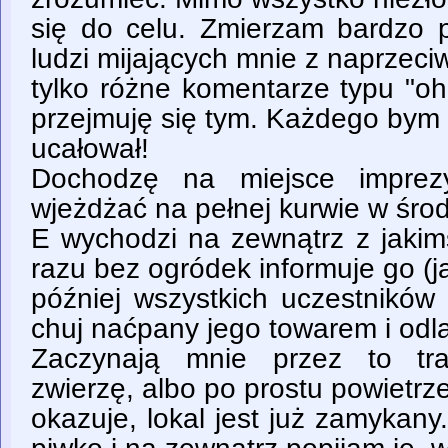
się do celu. Zmierzam bardzo
ludzi mijających mnie z naprzeci
tylko różne komentarze typu "oho
przejmuję się tym. Każdego bym u
ucałował!
Dochodzę na miejsce imprez
wjeżdżać na pełnej kurwie w śro
E wychodzi na zewnątrz z jaki
razu bez ogródek informuje go (j
później wszystkich uczestników
chuj naćpany jego towarem i odla
Zaczynają mnie przez to tr
zwierzę, albo po prostu powietrze
okazuje, lokal jest już zamykan