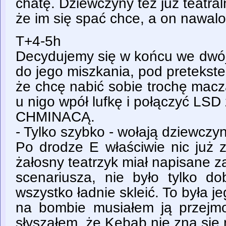
chatę. Dziewczyny też już teatral
że im się spać chce, a on nawalo
T+4-5h
Decydujemy się w końcu we dwój
do jego miszkania, pod pretekst
że chcę nabić sobie trochę macz
u nigo wpół lufkę i połączyć LSD 
CHMINACĄ.
- Tylko szybko - wołają dziewczyn
Po drodze E właściwie nic już 
żałosny teatrzyk miał napisane 
scenariusza, nie było tylko do
wszystko ładnie skleić. To była jeg
na bombie musiałem ją przejm
słyszałem, że Kebab nie zna się 