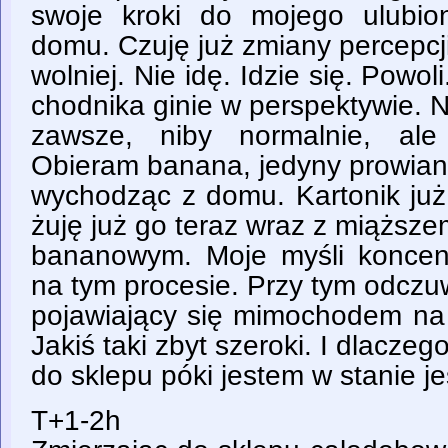
swoje kroki do mojego ulubio
domu. Czuję już zmiany percepcji.
wolniej. Nie idę. Idzie się. Powo
chodnika ginie w perspektywie. N
zawsze, niby normalnie, ale 
Obieram banana, jedyny prowiant
wychodząc z domu. Kartonik już
żuję już go teraz wraz z miąższe
bananowym. Moje myśli koncent
na tym procesie. Przy tym odcz
pojawiający się mimochodem na 
Jakiś taki zbyt szeroki. I dlacze
do sklepu póki jestem w stanie j
T+1-2h