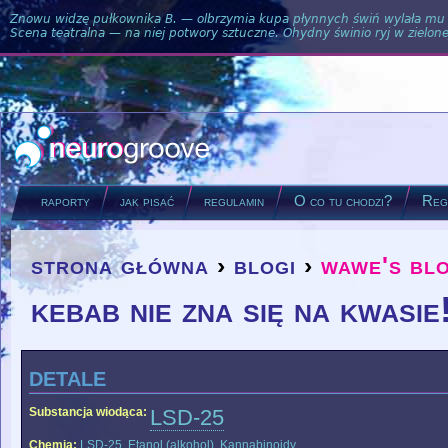
Znowu widzę pułkownika B. — olbrzymia kupa płynnych świń wylała mu si
Scena teatralna — na niej potwory sztuczne. Ohydny świnio ryj w zielone
raporty
jak pisać
regulamin
O co tu chodzi?
Regu
strona główna
›
blogi
›
wawe's bl
you are here
kebab nie zna się na kwasie
detale
Substancja wiodąca:
LSD-25
Chemia:
LSD-25
,
Etanol (alkohol)
,
Kannabinoidy