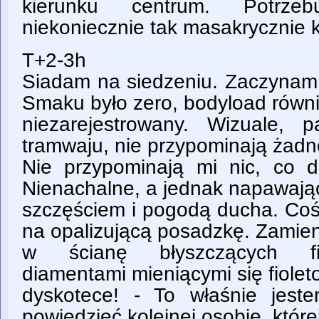
kierunku centrum. Potrzeb
niekoniecznie tak masakrycznie 
T+2-3h
Siadam na siedzeniu. Zaczynam 
Smaku było zero, bodyload równ
niezarejestrowany. Wizuale, 
tramwaju, nie przypominają żad
Nie przypominają mi nic, co d
Nienachalne, a jednak napawają
szczęściem i pogodą ducha. Co
na opalizującą posadzkę. Zamien
w ścianę błyszczących fi
diamentami mieniącymi się fiole
dyskotece! - To właśnie jest
powiedzieć kolejnej osobie, które