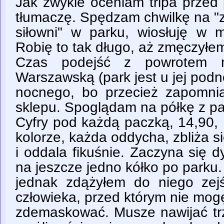
Jak zwykle oceniam tripa przed 
tłumaczę. Spędzam chwilkę na "z
siłowni" w parku, wiosłuję w m
Robię to tak długo, aż zmęczyłe
Czas podejść z powrotem 
Warszawską (park jest u jej podn
nocnego, bo przecież zapomni
sklepu. Spoglądam na półkę z pa
Cyfry pod każdą paczką, 14,90,
kolorze, każda oddycha, zbliża s
i oddala fikuśnie. Zaczyna się 
na jeszcze jedno kółko po parku
jednak zdążyłem do niego zejś
człowieka, przed którym nie mog
zdemaskować. Musze nawijać t