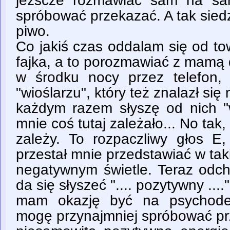
jezscze rozmawiać sam na sa
spróbować przekazać. A tak sied
piwo.
Co jakiś czas oddalam się od to
fajka, a to porozmawiać z mamą
w środku nocy przez telefon,
"wioślarzu", który też znalazł się
każdym razem słyszę od nich "w
mnie coś tutaj zależało... No tak
zależy. To rozpaczliwy głos E,
przestał mnie przedstawiać w ta
negatywnym świetle. Teraz odc
da się słyszeć ".... pozytywny ....
mam okazję być na psychodel
mogę przynajmniej spróbować prz