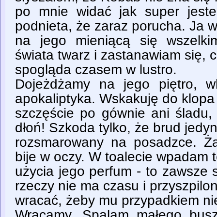
po mnie widać jak super jest
podnieta, że zaraz porucha. Ja 
na jego mieniącą się wszelki
świata twarz i zastanawiam się, 
spogląda czasem w lustro.
Dojeżdżamy na jego piętro, w
apokaliptyka. Wskakuję do klopa 
szczęście po gównie ani śladu
dłoń! Szkoda tylko, że brud jedyn
rozsmarowany na posadzce. Ża
bije w oczy. W toalecie wpadam 
użycia jego perfum - to zawsze 
rzeczy nie ma czasu i przyszpilo
wracać, żeby mu przypadkiem nie
Wracamy. Spalam małego buszk