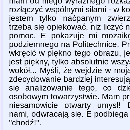
mam od niego wyraźnego rozkazu
rozłączyć wspólnymi siłami - w k
jestem tylko naćpanym zwierz
trzeba się opiekować, niż liczyć 
pomoc. E pokazuje mi mozaikę
podziemnego na Politechnice. P
wkręcić w piękno tego obrazu, j
jest piękny, tylko absolutnie wszy
wokół... Myśli, że wejdzie w moj
zdecydowanie bardziej interesuj
się analizowanie tego, co dz
osobowym towarzystwie. Mam prz
niesamowicie otwarty umysł! 
nami, odwracają się. E podbiega 
"chodź!".