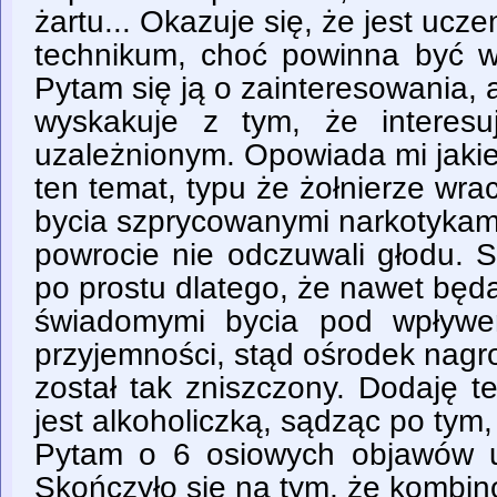
żartu... Okazuje się, że jest ucze
technikum, choć powinna być w 
Pytam się ją o zainteresowania, 
wyskakuje z tym, że interes
uzależnionym. Opowiada mi jakie
ten temat, typu że żołnierze wr
bycia szprycowanymi narkotykam
powrocie nie odczuwali głodu. 
po prostu dlatego, że nawet będ
świadomymi bycia pod wpływem
przyjemności, stąd ośrodek nagro
został tak zniszczony. Dodaję 
jest alkoholiczką, sądząc po tym, i
Pytam o 6 osiowych objawów uza
Skończyło się na tym, że kombi