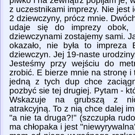
piwko i na zewnątrz popijam je, w
z uczestnikami imprezy. Nie jest 
2 dziewczyny, prócz mnie. Dwóch
udaje się do imprezy obok,
dziewczynami zostajemy sami. Ja
okazało, nie była to impreza E
dziewczyn. Jej 19-naste urodziny
Jesteśmy przy wejściu do met
zrobić. E bierze mnie na stronę i
jedną z tych dup chce zaciąg
pozbyć sie tej drugiej. Pytam - kt
Wskazuje na grubszą z nic
atrakcyjną. To z nią chce dalej 
"a nie ta druga?!" (szczupła rudo
ma chłopaka i jest "niewyrywalna