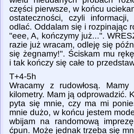
części pierwsze, w końcu ucieka
ostateczności, czyli informacji
odlać. Oddalam się i rozpinając r
"eee, A, kończymy już...". WRES
razie już wracam, odleję się późn
się żegnamy!". Ściskam mu rękę
i tak kończy się całe to przedstaw
T+4-5h
Wracamy z rudowłosą. Mamy d
kilometry. Mam ją odprowadzić. K
pyta się mnie, czy ma mi ponie
mnie dużo, w końcu jestem mode
wbijam na randomową imprezę
ćpun. Może jednak trzeba się m