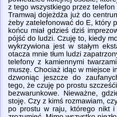
z tego wszystkiego przez telefon
Tramwaj dojeżdża już do centr
żeby zatelefonować do E, który 
końcu miał gdzieś dziś imprez
pójść do ludzi. Czuję to, kiedy 
wykrzywiona jest w stałym eks
otacza mnie tłum ludzi zapatrzo
telefony z kamiennymi twarzami
muszę. Chociaż idąc w miejsce i
dzwoniąc jeszcze do zaufanyc
tego, że czuję po prostu szcześć
bezwarunkowe. Nieważne, gdzie
stoję. Czy z kimś rozmawiam, czy
po prostu w raju, którego nikt i
zrozumieć. Mimo wszystko niezło