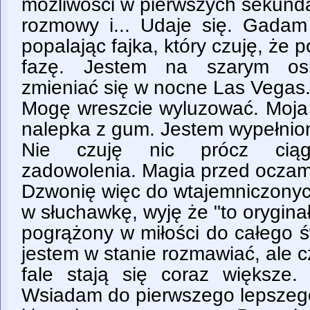
możliwości w pierwszych sekund
rozmowy i... Udaje się. Gadam
popalając fajka, który czuję, że 
fazę. Jestem na szarym osi
zmieniać się w nocne Las Vegas
Mogę wreszcie wyluzować. Moja 
nalepka z gum. Jestem wypełnion
Nie czuję nic prócz ciągł
zadowolenia. Magia przed oczami
Dzwonię więc do wtajemniczonyc 
w słuchawkę, wyję że "to orygina
pogrążony w miłości do całego ś
jestem w stanie rozmawiać, ale c
fale stają się coraz większe
Wsiadam do pierwszego lepszeg