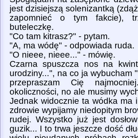
jest dzisiejszą solenizantką (zdą
zapomnieć o tym fakcie), t
buteleczkę.
"Co tam kitrasz?" - pytam.
"A, ma wódę" - odpowiada ruda.
"O nieee, nieee..." - mówię.
Czarna spuszcza nos na kwint
urodziny...", na co ja wybucham 
przepraszam Cię najmocniej
okoliczności, no ale musimy wychy
Jednak widocznie ta wódka ma i
zdrowie wypijamy niedopitym br
rudej. Wszystko już jest dosłow
guzik... I to trwa jeszcze dość dł
wielu nieudanych próbach rozł