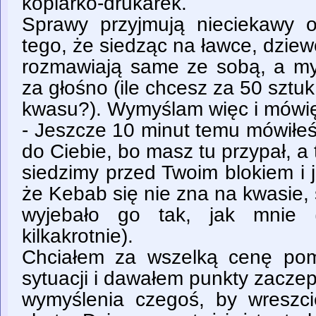
kopiarko-drukarek.
Sprawy przyjmują nieciekawy 
tego, że siedząc na ławce, dziew
rozmawiają same ze sobą, a my 
za głośno (ile chcesz za 50 sztuk
kwasu?). Wymyślam więc i mówię
- Jeszcze 10 minut temu mówiłe
do Ciebie, bo masz tu przypał, a 
siedzimy przed Twoim blokiem i 
że Kebab się nie zna na kwasie, 
wyjebało go tak, jak mnie (
kilkakrotnie).
Chciałem za wszelką cenę po
sytuacji i dawałem punkty zaczep
wymyślenia czegoś, by wreszc