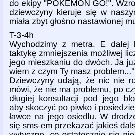
do ekipy "POKEMON GO!". Wzr
dziewczyny kieruje się w naszy
miała zbyt głośno nastawionej muz
T-3-4h
Wychodzimy z metra. E dalej 
taktykę zmniejszenia możliwej li
jego mieszkaniu do dwóch. Ja ju
wiem z czym Ty masz problem..."
Dziewczyny udają, że nic nie r
mówi, że nie ma problemu, po c
długiej konsultacji pod jego b
aby skoczyć po piwko i posiedzie
ławce na jego osiedlu. W drodz
się sms-em przekazać jakieś dal
wytyczne, co ostatecznie się ni