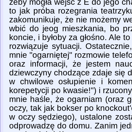
żeby mogła wejść z E do jego ch
to jak próba rozegrania teatrzyk
zakomunikuje, że nie możemy w
wbić do jeog mieszkania, bo pr
koncie, i byłoby za głośno. Ale to
rozwiązuje sytuacji. Ostateczni
mnie "ogarniętej" rozmowie telef
oraz informacji, że jestem nau
dziewczyny chodzące zdaje się 
w chwilowe osłupienie i komen
korepetycji po kwasie!") i rzuco
mnie haśle, że ogarniam (oraz 
oczy, tak jak bokser po knockout'
w oczy sędziego), ustalone zost
odprowadzę do domu. Zanim jedn