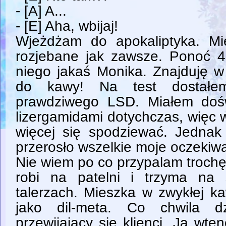
- [A] A...
- [E] Aha, wbijaj!
Wjeżdżam do apokaliptyka. Mi
rozjebane jak zawsze. Ponoć 4 
niego jakaś Monika. Znajduję 
do kawy! Na test dostałe
prawdziwego LSD. Miałem doś
lizergamidami dotychczas, więc 
więcej się spodziewać. Jednak 
przerosło wszelkie moje oczekiwa
Nie wiem po co przypalam trochę
robi na patelni i trzyma na
talerzach. Mieszka w zwykłej ka
jako dil-meta. Co chwila d
przewijający się klienci. Ja wt