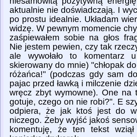
niesamowitą pozytywną energię
aktualnie nie doświadczają. I wyc
po prostu idealnie. Układam wie
widzę. W pewnym momencie ch
zaśpiewałem sobie na głos frag
Nie jestem pewien, czy tak rzeczy
ale wywołało to komentarz 
skierowany do mnie) "chłopak do 
różańca!" (podczas gdy sam dos
pajac przed ławką i milczenie dz
wręcz zbyt wymowne). One na to 
gotuje, czego on nie robi?". E s
odpiera, że jak ktoś jest do w
niczego. Żeby wyjść jakoś sensow
komentuję, że ten tekst wzią