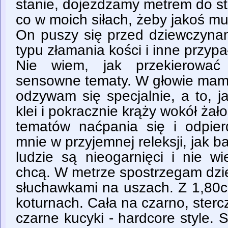
stanie, dojeżdżamy metrem do st
co w moich siłach, żeby jakoś m
On puszy się przed dziewczyna
typu złamania kości i inne przyp
Nie wiem, jak przekierować
sensowne tematy. W głowie mam 
odzywam się specjalnie, a to, j
klei i pokracznie krąży wokół żał
tematów naćpania się i odpierd
mnie w przyjemnej releksji, jak b
ludzie są nieogarnięci i nie w
chcą. W metrze spostrzegam dz
słuchawkami na uszach. Z 1,80c
koturnach. Cała na czarno, sterc
czarne kucyki - hardcore style. S