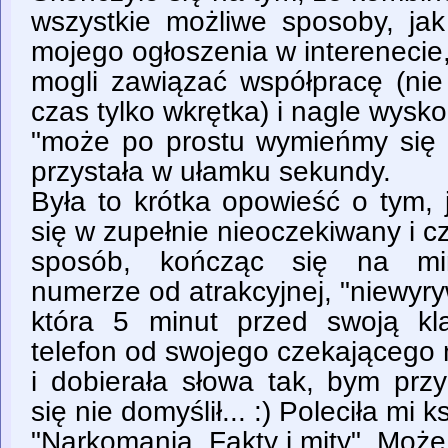
wszystkie możliwe sposoby, jak
mojego ogłoszenia w intereneci
mogli zawiązać współpracę (nie
czas tylko wkrętka) i nagle wysk
"może po prostu wymieńmy się
przystała w ułamku sekundy.
Była to krótka opowieść o tym, 
się w zupełnie nieoczekiwany i c
sposób, kończąc się na m
numerze od atrakcyjnej, "niewyryw
która 5 minut przed swoją kl
telefon od swojego czekającego 
i dobierała słowa tak, bym prz
się nie domyślił... :) Poleciła mi k
"Narkomania. Fakty i mity". Może 