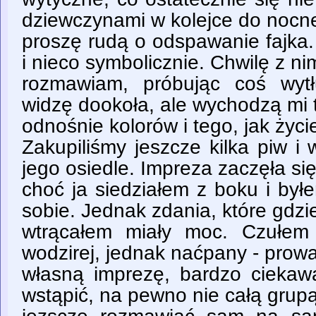
dziewczynami w kolejce do nocn
proszę rudą o odspawanie fajka
i nieco symbolicznie. Chwilę z ni
rozmawiam, próbując coś wyt
widzę dookoła, ale wychodzą mi t
odnośnie kolorów i tego, jak życie
Zakupiliśmy jeszcze kilka piw i
jego osiedle. Impreza zaczęła się
choć ja siedziałem z boku i by
sobie. Jednak zdania, które gdzi
wtrącałem miały moc. Czułem 
wodzirej, jednak naćpany - prow
własną imprezę, bardzo ciekawą
wstąpić, na pewno nie całą grup