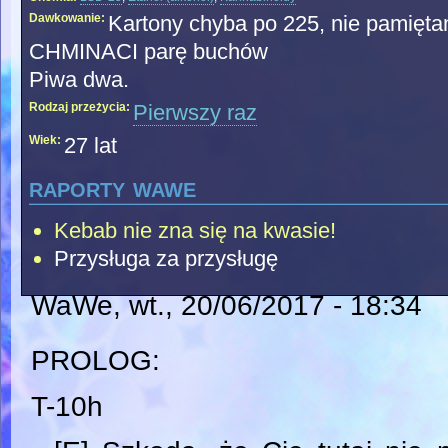
Dawkowanie:
Kartony chyba po 225, nie pamięt
CHMINACI parę buchów
Piwa dwa.
Rodzaj przeżycia:
Pierwszy raz
Wiek:
27 lat
raporty wawe
Kebab nie zna się na kwasie!
Przysługa za przysługę
WaWe
, wt., 20/06/2017 - 18:34
PROLOG:
T-10h