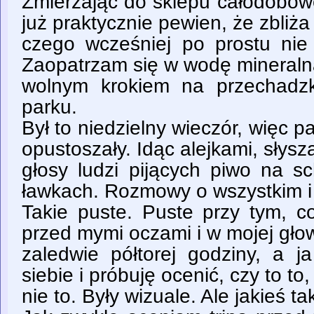
Zmierzając do sklepu całodobow
już praktycznie pewien, że zbliża 
czego wcześniej po prostu nie b
Zaopatrzam się w wodę mineraln
wolnym krokiem na przechadz
parku.
Był to niedzielny wieczór, więc p
opustoszały. Idąc alejkami, słys
głosy ludzi pijących piwo na 
ławkach. Rozmowy o wszystkim i
Takie puste. Puste przy tym, c
przed mymi oczami i w mojej głow
zaledwie półtorej godziny, a j
siebie i próbuję ocenić, czy to to
nie to. Były wizuale. Ale jakieś ta