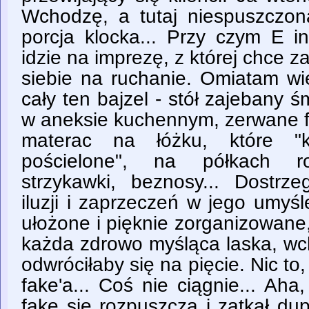
Wchodzę, a tutaj niespuszczon
porcja klocka... Przy czym E i
idzie na imprezę, z której chce z
siebie na ruchanie. Omiatam wi
cały ten bajzel - stół zajebany ś
w aneksie kuchennym, zerwane fi
materac na łóżku, które "k
pościelone", na półkach ro
strzykawki, beznosy... Dostr
iluzji i zaprzeczeń w jego umyśl
ułożone i pięknie zorganizowane
każda zdrowo myśląca laska, wc
odwróciłaby się na pięcie. Nic to,
fake'a... Coś nie ciągnie... Aha,
fake się rozpuszcza i zatkał dup