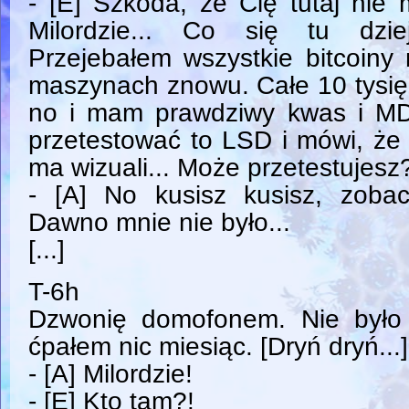
- [E] Szkoda, że Cię tutaj nie
Milordzie... Co się tu dziej
Przejebałem wszystkie bitcoiny
maszynach znowu. Całe 10 tysięc
no i mam prawdziwy kwas i M
przetestować to LSD i mówi, że 
ma wizuali... Może przetestujesz
- [A] No kusisz kusisz, zob
Dawno mnie nie było...
[...]
T-6h
Dzwonię domofonem. Nie było 
ćpałem nic miesiąc. [Dryń dryń...]
- [A] Milordzie!
- [E] Kto tam?!