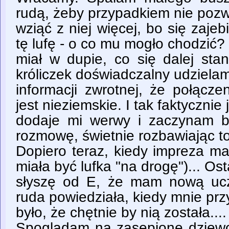
rudą, żeby przypadkiem nie pozw
wziąć z niej więcej, bo się zajeb
tę lufę - o co mu mogło chodzić
miał w dupie, co się dalej stan
króliczek doświadczalny udziela
informacji zwrotnej, że połą
jest nieziemskie. I tak faktycznie
dodaje mi werwy i zaczynam b
rozmowę, świetnie rozbawiając t
Dopiero teraz, kiedy impreza ma
miała być lufka "na drogę")... Os
słyszę od E, że mam nową ucz
ruda powiedziała, kiedy mnie prz
było, że chętnie by nią została....
Spoglądam na zasępione dziewcz