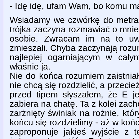
- Idę idę, ufam Wam, bo komu m
Wsiadamy we czwórkę do metra. 
trójka zaczyna rozmawiać o mnie 
osobie. Zwracam im na to uw
zmieszali. Chyba zaczynają rozu
najlepiej ogarniającym w cały
właśnie ja.
Nie do końca rozumiem zaistniał
nie chcą się rozdzielić, a przecież
przed tipem słyszałem, że E j
zabiera na chatę. Ta z kolei zach
zarżnięty świniak na rożnie, któr
końcu się rozdzielimy - aż w koń
zaproponuje jakieś wyjście z te