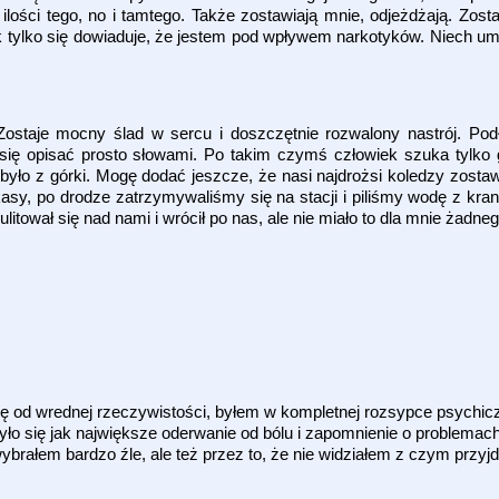
ilości tego, no i tamtego. Także zostawiają mnie, odjeżdżają. Zosta
jak tylko się dowiaduje, że jestem pod wpływem narkotyków. Niech 
Zostaje mocny ślad w sercu i doszczętnie rozwalony nastrój. Podł
się opisać prosto słowami. Po takim czymś człowiek szuka tylko ga
 było z górki. Mogę dodać jeszcze, że nasi najdrożsi koledzy zostaw
asy, po drodze zatrzymywaliśmy się na stacji i piliśmy wodę z kran
itował się nad nami i wrócił po nas, ale nie miało to dla mnie żadne
ę od wrednej rzeczywistości, byłem w kompletnej rozsypce psychicz
ło się jak największe oderwanie od bólu i zapomnienie o problemach
brałem bardzo źle, ale też przez to, że nie widziałem z czym przyjd