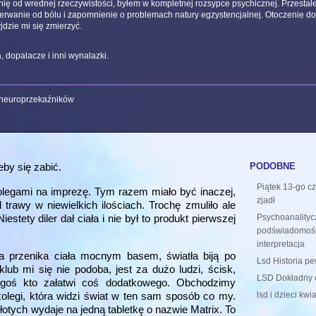
ię od wrednej rzeczywistości, byłem w kompletnej rozsypce psychicznej. Przesta
oderwanie od bólu i zapomnienie o problemach natury egzystencjalnej. Otoczenie d
jdzie mi się zmierzyć.
dopalacze i inni wynalazki.
 neuroprzekaźników
podobne
eby się zabić.
Piątek 13-go cz
kolegami na imprezę. Tym razem miało być inaczej,
zjadł
 trawy w niewielkich ilościach. Trochę zmuliło ale
stety diler dał ciała i nie był to produkt pierwszej
Psychoanality
podświadomości 
interpretacja
a przenika ciała mocnym basem, światła biją po
Lsd Historia p
klub mi się nie podoba, jest za dużo ludzi, ścisk,
LSD Dokładny o
ogoś kto załatwi coś dodatkowego. Obchodzimy
lsd i dzieci kwia
olegi, która widzi świat w ten sam sposób co my.
łotych wydaje na jedną tabletkę o nazwie Matrix. To