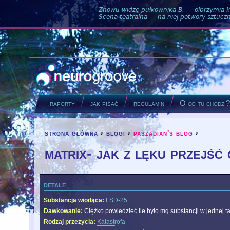
Znowu widzę pułkownika B. — olbrzymia ku
Scena teatralna — na niej potwory sztuczne
raporty
jak pisać
regulamin
O co tu chodzi
strona główna
›
blogi
›
paszadian's blog
›
you are here
matrix- jak z lęku przejść
detale
Substancja wiodąca:
LSD-25
Dawkowanie:
Ciężko powiedzieć ile było mg substancji w jednej ta
Rodzaj przeżycia:
Katastrofa