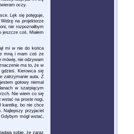
otwieram oczy.
sce. Lęk się potęguje,
 Widzę na projektorze
 oni, nie rozpoznałbym
ło jeszcze coś. Miałem
nął mi w nie do końca
 ze mną i mam coś ze
nie mówię, nie odzywam
 znaczenie ma to, że w
 gdzieś. Kierowca się
e zatrzymanie auta. Z
 jestem gotowy niemal
olanach w szarpiącym
rzch. Nie wiem co się
 wstać na proste nogi,
 karetkę, bo nie chce
 Najlepszy przyjaciel
st. Gdybym mógł wstać,
iadają sobie, że zaraz