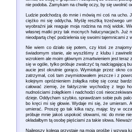
nie podoba. Zamykam na chwilę oczy, by się uwolnić od
Ludzie podchodzą do mnie i mówią mi coś na ucho. Jest
ciężko mi się oddycha. Myślę resztką trzeźwego um
wyobraźni jak reaguje moja rodzina na mój widok. Wid
własnej matki przy tak mocnych halucynacjach. Już ni
nieodpartą chęć podzielenia się swoimi tajemnicami z 
Nie wiem co działo się potem, czy ktoś ze znajomy
świadomym stanie, ale wyszliśmy z klubu i zawinel
wzrokiem ale moim głównym zmartwieniem jest teraz za
się w ogóle, tylko próbuje zwalczyć tą nadciągającą bu
aucie jest okrutnie gorąco. Wymiotuje przez okno co
zatrzymał, coś tam zwymiotowałem jeszcze i z powrot
kolejnym opróżnieniem żołądka robię się coraz bardz
całować ziemię, że faktycznie wychodzę z tego ho
nudnościami żołądkiem i nadchodzi coś nieoczekiwane
dzieje. Oddycham szybko, sprawdzam sobie puls palcem
bo kręci mi się głowie. Wydaje mi się, że umieram. 
umierać. Proszę go tak kilka razy, mając łzy w ocza
próbuje mnie jakoś uspokoić słowami, nic do mnie nie
okładałbym tą osobę pięściami za takie słowa. Nieważ
Najlepszy kolega przystaje na moją prośbę i wzywa ka