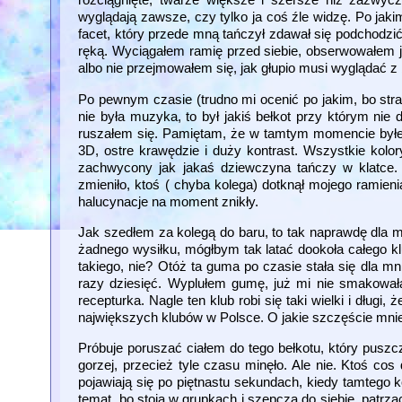
wyglądają zawsze, czy tylko ja coś źle widzę. Po jak
facet, który przede mną tańczył zdawał się podchodzić
ręką. Wyciągałem ramię przed siebie, obserwowałem je
albo nie przejmowałem się, jak głupio musi wyglądać z 
Po pewnym czasie (trudno mi ocenić po jakim, bo stra
nie była muzyka, to był jakiś bełkot przy którym nie
ruszałem się. Pamiętam, że w tamtym momencie byłem
3D, ostre krawędzie i duży kontrast. Wszystkie kolor
zachwycony jak jakaś dziewczyna tańczy w klatce. 
zmieniło, ktoś ( chyba kolega) dotknął mojego ramien
halucynacje na moment znikły.
Jak szedłem za kolegą do baru, to tak naprawdę dla mn
żadnego wysiłku, mógłbym tak latać dookoła całego kl
takiego, nie? Otóż ta guma po czasie stała się dla m
razy dziesięć. Wyplułem gumę, już mi nie smakowała
recepturka. Nagle ten klub robi się taki wielki i dług
największych klubów w Polsce. O jakie szczęście mnie
Próbuje poruszać ciałem do tego bełkotu, który puszc
gorzej, przecież tyle czasu minęło. Ale nie. Ktoś c
pojawiają się po piętnastu sekundach, kiedy tamtego
temat, bo stoją w grupkach i szepczą do siebie, patrząc