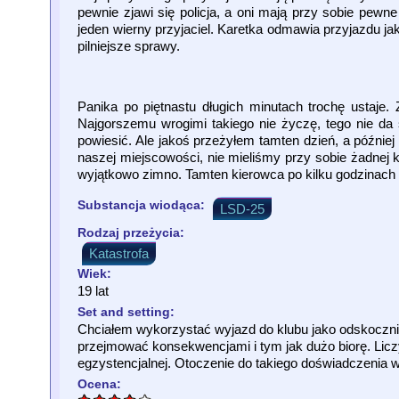
pewnie zjawi się policja, a oni mają przy sobie pewne 
jeden wierny przyjaciel. Karetka odmawia przyjazdu 
pilniejsze sprawy.
Panika po piętnastu długich minutach trochę ustaje. 
Najgorszemu wrogimi takiego nie życzę, tego nie da 
powiesić. Ale jakoś przeżyłem tamten dzień, a później
naszej miejscowości, nie mieliśmy przy sobie żadnej k
wyjątkowo zimno. Tamten kierowca po kilku godzinach ul
Substancja wiodąca:
LSD-25
Rodzaj przeżycia:
Katastrofa
Wiek:
19 lat
Set and setting:
Chciałem wykorzystać wyjazd do klubu jako odskoczni
przejmować konsekwencjami i tym jak dużo biorę. Liczy
egzystencjalnej. Otoczenie do takiego doświadczenia wy
Ocena: