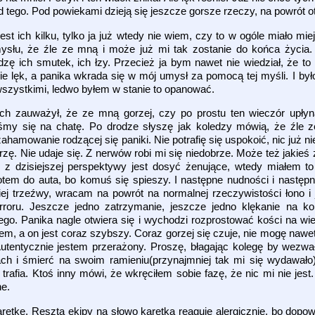
 tego. Pod powiekami dzieją się jeszcze gorsze rzeczy, na powrót 
 ich kilku, tylko ja już wtedy nie wiem, czy to w ogóle miało miej
ysłu, że źle ze mną i może już mi tak zostanie do końca życia.
zę ich smutek, ich łzy. Przecież ja bym nawet nie wiedział, że to
e lęk, a panika wkrada się w mój umysł za pomocą tej myśli. I by
wszystkimi, ledwo byłem w stanie to opanować.
ch zauważył, że ze mną gorzej, czy po prostu ten wieczór upły
iśmy się na chatę. Po drodze słyszę jak koledzy mówią, że źle
hamowanie rodzącej się paniki. Nie potrafię się uspokoić, nic już 
rzę. Nie udaje się. Z nerwów robi mi się niedobrze. Może też jakieś
 z dzisiejszej perspektywy jest dosyć żenujące, wtedy miałem to
em do auta, bo komuś się spieszy. I następne nudności i następn
iej trzeźwy, wracam na powrót na normalnej rzeczywistości łono i
rroru. Jeszcze jedno zatrzymanie, jeszcze jedno klękanie na k
go. Panika nagle otwiera się i wychodzi rozprostować kości na wie
, a on jest coraz szybszy. Coraz gorzej się czuje, nie mogę nawet
Autentycznie jestem przerażony. Proszę, błagając kolegę by wezwał
ch i śmierć na swoim ramieniu(przynajmniej tak mi się wydawało).
 trafia. Ktoś inny mówi, że wkręciłem sobie fazę, że nic mi nie je
ne.
retkę. Reszta ekipy na słowo karetka reaguje alergicznie, bo dopow