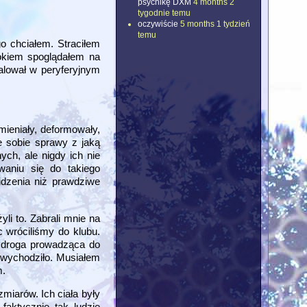
psychikę DXM
4 months 2
tygodnie temu
oczywiście
5 months 1 tydzień
temu
ego chciałem. Straciłem
 okiem spoglądałem na
alował w peryferyjnym
mieniały, deformowały,
e sobie sprawy z jaką
ych, ale nigdy ich nie
waniu się do takiego
idzenia niż prawdziwe
i to. Zabrali mnie na
 wróciliśmy do klubu.
e droga prowadząca do
o wychodziło. Musiałem
m.
miarów. Ich ciała były
aktycznie tak ludzie