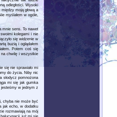
eną odległości. Wysoki
ść między moją głową a
 Nie myślałem w ogóle,
la mnie sens. To nawet
 swoimi kolegami i nie
ączyło się widzenie w
artą buzią i oglądałem
iałem. Potem coś się
 na chwilę i wszystkie
e się nie sprawiało mi
umy do życia. Niby nic
dsza słodycz pomnożona
iąga mi się jak gumka
że jesteśmy w jednym z
ji, chyba nie może być
a jak echo, w dodatku
zie rozmawiają na mój
halucynacji, już mi się