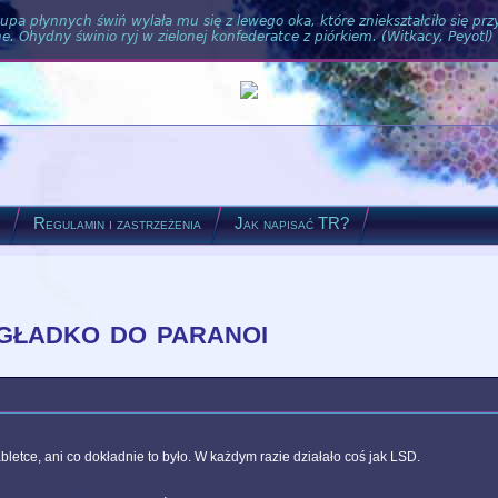
pa płynnych świń wylała mu się z lewego oka, które zniekształciło się pr
. Ohydny świnio ryj w zielonej konfederatce z piórkiem. (Witkacy, Peyotl)
?
Regulamin i zastrzeżenia
Jak napisać TR?
 gładko do paranoi
bletce, ani co dokładnie to było. W każdym razie działało coś jak LSD.