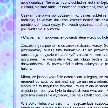
jakiś dopalacz. Nie pytam co to dokładnie jest i jak bę
z kranu, nie stać mnie już nawet na butelkę coli, całą 
Czekam cierpliwie pół godziny i nic. Jakieś subtelnie b
nadzieje, że w tym dniu coś jeszcze będzie się dz
porobionych towarzyszy. Po dwóch godzinach coś się
polu widzenia. Błyszczał.
- Chyba mam halucynacje- powiedziałem wtedy do kole
Zaczęło się na poważnie od zniekształcania twarzy. G
przeobrażały. Muszę tutaj nadmienić, że nie przywi
substancją przyjdzie mi „tańczyć” zasiało ze mnie zi
używałem, nie wiedziałem też jak długo będzie ta
doświadczenia. W przeszłości miałem halucynacje po 
haluny.
Mimo, że jasno i wyraźnie oznajmiłem kolegom, że za
moment do auta, by pośmiać się, że na nieświadomce 
Wtedy też ta magiczna tabletka i to co miała w śr
wejścia jest pochyła, było to dosyć dziwne wrażenie.
przy tym śmiesznie wyglądać, coś na kształt chodu gł
W środku klubu, przy całym tym spędzie ludzi rozpoczę
rozciągnięte, twarze większe i szersze niż zazwyc