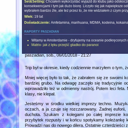
Set&Setting:
Chciałem wykorzystać wyjazd do klubu jako odskoczn
konsekwencjami i tym jak dużo biorę. Liczyło się jak największe 
wybrałem bardzo źle, ale też przez to, że nie widziałem z czym przy
Wiek:
19 lat
Doświadczenie:
Amfetamina, marihuana, MDMA, kodeina, kokaina, 
raporty paszadian
Witamy w Amsterdamie - dryfujemy na oceanie podkręconych
Matrix- jak z lęku przejść gładko do paranoi
paszadian
, sob., 06/01/2018 - 21:27
Trip był w okresie, kiedy codziennie marzyłem o tym, ż
Mniej więcej było to tak, że zabrałem się ze swoimi 
bardziej grubo. Na odwagę zaczęło się tradycyjnie od
wprowadziło też w odmienny nastrój. Potem leci feta. Nie
klasy, nie klepał.
Jesteśmy w środku wielkiej imprezy techno. Muzyk
oczach, a ja czuje się rozczarowany. Żadnej euforii, 
duchota. Szukam z kolegami po całej imprezie k
przybytek rozpusty i w końcu spotykamy koleżankę k
Prowadzi nas do nowego dilera. Ostatnie czterdzieści z