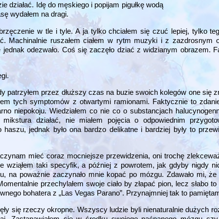
dzie działać. Idę do męskiego i popijam pigułkę wodą
kasę wydałem na dragi.
rzęczenie w tle i tyle. A ja tylko chciałem się czuć lepiej, tylko t
iać. Machinalnie ruszałem ciałem w rytm muzyki i z zazdrosnym
 jednak odezwało. Coś się zaczęło dziać z widzianym obrazem. F
gi.
dy patrzyłem przez dłuższy czas na buzie swoich kolegów one się z
tałem tych symptomów z otwartymi ramionami. Faktycznie to zdani
arno niepokoju. Wiedziałem co nie co o substancjach halucynogenn
 mikstura działać, nie miałem pojęcia o odpowiednim przygoto
haszu, jednak było ona bardzo delikatne i bardziej były to przew
czynam mieć coraz mocniejsze przewidzenia, oni trochę zlekceważyl
wziąłem taki specyfik, a później z powrotem, jak gdyby nigdy nic
odku, na poważnie zaczynało mnie kopać po mózgu. Zdawało mi, ż
 Momentalnie przechylałem swoje ciało by złapać pion, lecz słabo t
ównego bohatera z „Las Vegas Parano”. Przynajmniej tak to pamięta
ły się rzeczy okropne. Wszyscy ludzie byli nienaturalnie dużych roz
zaj. Zastanawiałem się w środku swojego naćpanego mózgu czy f