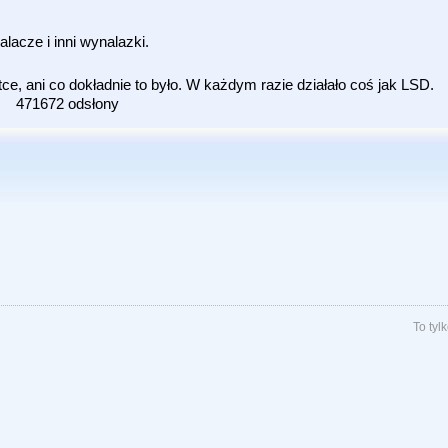
acze i inni wynalazki.
tce, ani co dokładnie to było. W każdym razie działało coś jak LSD.
471672 odsłony
To ty