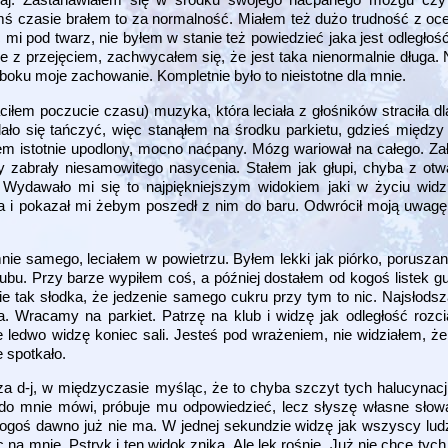
imś czasie brałem to za normalność. Miałem też dużo trudność z oc
 mi pod twarz, nie byłem w stanie też powiedzieć jaka jest odległo
 z przejęciem, zachwycałem się, że jest taka nienormalnie długa.
boku moje zachowanie. Kompletnie było to nieistotne dla mnie.
ciłem poczucie czasu) muzyka, która leciała z głośników straciła d
 dało się tańczyć, więc stanąłem na środku parkietu, gdzieś między
 istotnie upodlony, mocno naćpany. Mózg wariował na całego. Zał
y zabrały niesamowitego nasycenia. Stałem jak głupi, chyba z otw
Wydawało mi się to najpiękniejszym widokiem jaki w życiu widz
ia i pokazał mi żebym poszedł z nim do baru. Odwrócił moją uwagę
ie samego, leciałem w powietrzu. Byłem lekki jak piórko, poruszani
ubu. Przy barze wypiłem coś, a później dostałem od kogoś listek g
nie tak słodka, że jedzenie samego cukru przy tym to nic. Najsło
. Wracamy na parkiet. Patrzę na klub i widzę jak odległość rozc
i, że ledwo widzę koniec sali. Jesteś pod wrażeniem, nie widziałem, 
 spotkało.
za d-j, w międzyczasie myśląc, że to chyba szczyt tych halucynac
os do mnie mówi, próbuje mu odpowiedzieć, lecz słyszę własne słow
 kogoś dawno już nie ma. W jednej sekundzie widzę jak wszyscy lud
 na mnie. Pstryk i ten widok znika. Ale lęk rośnie. Już nie chce tych 