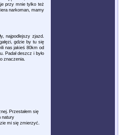
je przy mnie tylko też
umiera narkoman, mamy
y, najpodlejszy zjazd.
łęzi, gdzie by tu się
ili nas jakieś 80km od
u. Padał deszcz i było
go znaczenia.
nej. Przestałem się
 natury
zie mi się zmierzyć.