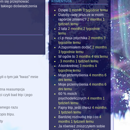
komentują
łem się przejmować
o takiego doświadczenia
Dzięki
1 month 3 tygodnie temu
Dałoby radę jeszcze w moim
raporcie zmienić?
2 months 1
tydzień temu
2 lata
2 months 2 tygodnie
temu
r.i.p moja psychika
2 months 3
tygodnie temu
A zapomiałem dodać
2 months
3 tygodnie temu
W ogóle to
3 months 4 dni temu
.
3 months 1 tydzień temu
A konkretniej
3 months 4
tygodnie temu
Moje przemyślenia
4 months 6
yli o tym jak "kwas" mnie
dni temu
Moje przemyślenia
4 months 6
dni temu
czna reasumpcja
60 % moich
czyli bad trip i jego
psychodelicznych
4 months 1
tydzień temu
ewnego razu
Fajny trip, jeśli chesz
4 months
1 tydzień temu
pis tripu.
Bardziej rozbuduj trip i co
4
ty
months 1 tydzień temu
Ja również zniszczyłem sobie