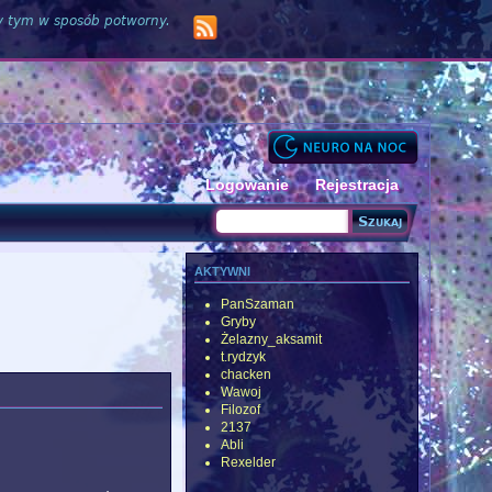
zy tym w sposób potworny.
Logowanie
Rejestracja
Szukaj
Formularz wyszukiwania
aktywni
PanSzaman
Gryby
Żelazny_aksamit
t.rydzyk
chacken
Wawoj
Filozof
2137
Abli
Rexelder