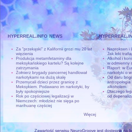
hyperreal.info news
hyperreal.i
Za "przekąski" z Kalifornii grozi mu 20 lat
Naproksen i 
więzienia
Jak leki traf
Produkcja metamfetaminy dla
Alkohol i ko
meksykańskiego kartelu? Są kolejne
w odmienny 
zatrzymania
Raport: w Eu
Żołnierz brygady pancernej handlował
narkotyki o w
narkotykami na dużą skalę
Od daru bogó
Przemycali dzieci przez granicę z
antropologia
Meksykiem. Podawano im narkotyki, by
alkoholem
były spokojniejsze
Dlaczego leg
Rok po częściowej legalizacji w
od depenaliza
Niemczech: młodzież nie sięga po
marihuanę częściej
Więcej
Zawartość serwisu NeuroGroove jest dostępna na lic