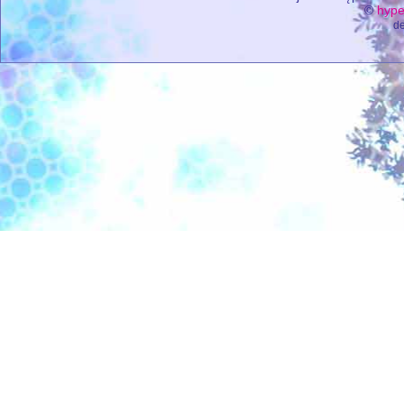
©
hype
de