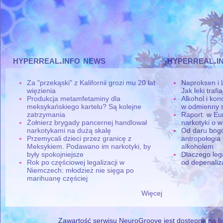
hyperreal.info news
hyperreal.i
Za "przekąski" z Kalifornii grozi mu 20 lat
Naproksen i 
więzienia
Jak leki traf
Produkcja metamfetaminy dla
Alkohol i ko
meksykańskiego kartelu? Są kolejne
w odmienny 
zatrzymania
Raport: w Eu
Żołnierz brygady pancernej handlował
narkotyki o w
narkotykami na dużą skalę
Od daru bogó
Przemycali dzieci przez granicę z
antropologia
Meksykiem. Podawano im narkotyki, by
alkoholem
były spokojniejsze
Dlaczego leg
Rok po częściowej legalizacji w
od depenaliza
Niemczech: młodzież nie sięga po
marihuanę częściej
Więcej
Zawartość serwisu NeuroGroove jest dostępna na lic