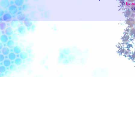
©
hype
de