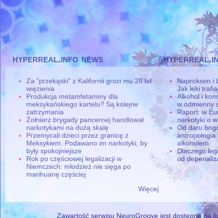
hyperreal.info news
hyperreal.i
Za "przekąski" z Kalifornii grozi mu 20 lat
Naproksen i 
więzienia
Jak leki traf
Produkcja metamfetaminy dla
Alkohol i ko
meksykańskiego kartelu? Są kolejne
w odmienny 
zatrzymania
Raport: w Eu
Żołnierz brygady pancernej handlował
narkotyki o w
narkotykami na dużą skalę
Od daru bogó
Przemycali dzieci przez granicę z
antropologia
Meksykiem. Podawano im narkotyki, by
alkoholem
były spokojniejsze
Dlaczego leg
Rok po częściowej legalizacji w
od depenaliza
Niemczech: młodzież nie sięga po
marihuanę częściej
Więcej
Zawartość serwisu NeuroGroove jest dostępna na lic