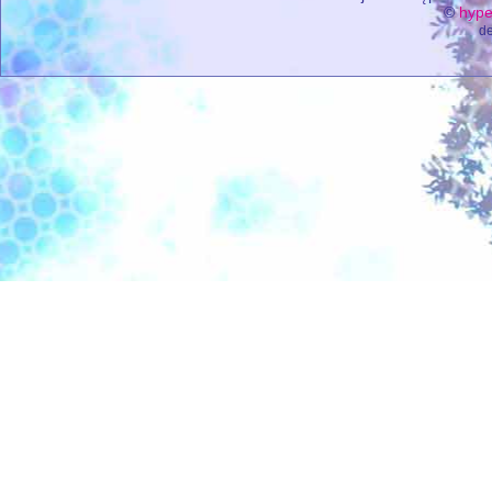
©
hype
de