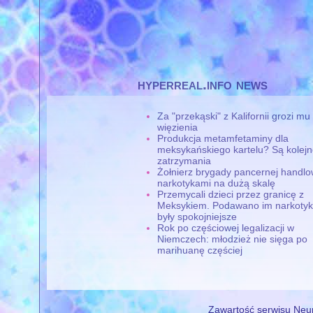
hyperreal.info news
Za "przekąski" z Kalifornii grozi mu 
więzienia
Produkcja metamfetaminy dla
meksykańskiego kartelu? Są kolej
zatrzymania
Żołnierz brygady pancernej handlo
narkotykami na dużą skalę
Przemycali dzieci przez granicę z
Meksykiem. Podawano im narkotyki
były spokojniejsze
Rok po częściowej legalizacji w
Niemczech: młodzież nie sięga po
marihuanę częściej
Zawartość serwisu Neur