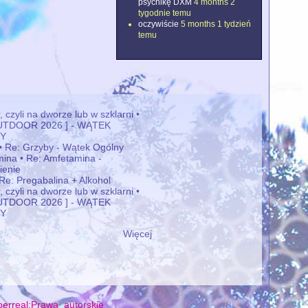
psychikę DXM
4 months 2
tygodnie temu
oczywiście
5 months 1 tydzień
temu
 czyli na dworze lub w szklarni •
OUTDOOR 2026 ] - WĄTEK
Y
• Re: Grzyby - Wątek Ogólny
ina • Re: Amfetamina -
ienie
 Re: Pregabalina + Alkohol
 czyli na dworze lub w szklarni •
OUTDOOR 2026 ] - WĄTEK
Y
Więcej
erreal:Prawa_autorskie