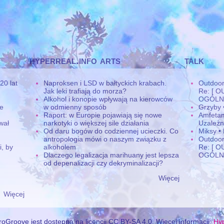
hyperreal.info arts
talk
20 lat
Naproksen i LSD w bałtyckich krabach.
Outdoor,
Jak leki trafiają do morza?
Re: [ 
Alkohol i konopie wpływają na kierowców
OGÓLN
ne
w odmienny sposób
Grzyby 
Raport: w Europie pojawiają się nowe
Amfetam
wał
narkotyki o większej sile działania
Uzależn
Od daru bogów do codziennej ucieczki. Co
Miksy •
antropologia mówi o naszym związku z
Outdoor,
, by
alkoholem
Re: [ 
Dlaczego legalizacja marihuany jest lepsza
OGÓLN
od depenalizacji czy dekryminalizacji?
Więcej
Więcej
oGroove jest dostępna na licencji CC BY-SA 4.0. Więcej informacji:
Hyp