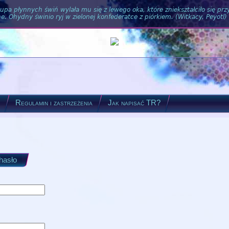
pa płynnych świń wylała mu się z lewego oka, które zniekształciło się pr
. Ohydny świnio ryj w zielonej konfederatce z piórkiem. (Witkacy, Peyotl)
?
Regulamin i zastrzeżenia
Jak napisać TR?
 hasło