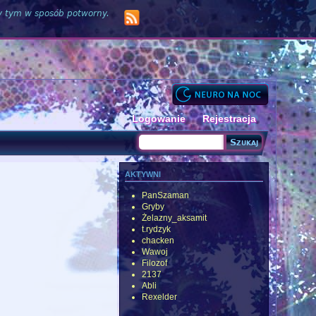
zy tym w sposób potworny.
Logowanie
Rejestracja
Szukaj
Formularz wyszukiwania
aktywni
PanSzaman
Gryby
Żelazny_aksamit
t.rydzyk
chacken
Wawoj
Filozof
2137
Abli
Rexelder