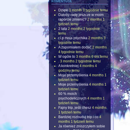
komentują
Dzięki
1 month 3 tygodnie temu
Dałoby radę jeszcze w moim
raporcie zmienić?
2 months 1
tydzień temu
2 lata
2 months 2 tygodnie
temu
r.i.p moja psychika
2 months 3
tygodnie temu
A zapomiałem dodać
2 months
4 tygodnie temu
W ogóle to
3 months 6 dni temu
.
3 months 2 tygodnie temu
A konkretniej
4 months 4
godziny temu
Moje przemyślenia
4 months 1
tydzień temu
Moje przemyślenia
4 months 1
tydzień temu
60 % moich
psychodelicznych
4 months 1
tydzień temu
Fajny trip, jeśli chesz
4 months
1 tydzień temu
Bardziej rozbuduj trip i co
4
months 1 tydzień temu
Ja również zniszczyłem sobie