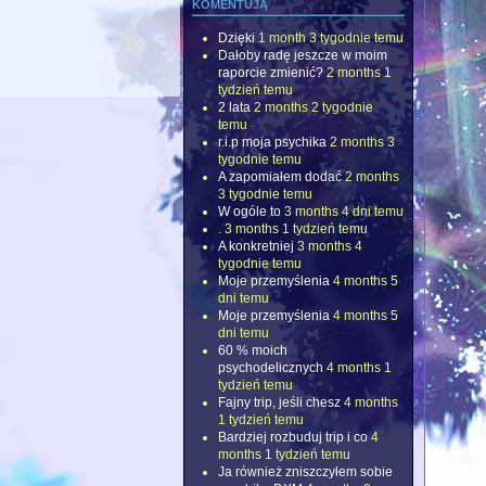
komentują
Dzięki
1 month 3 tygodnie temu
Dałoby radę jeszcze w moim
raporcie zmienić?
2 months 1
tydzień temu
2 lata
2 months 2 tygodnie
temu
r.i.p moja psychika
2 months 3
tygodnie temu
A zapomiałem dodać
2 months
3 tygodnie temu
W ogóle to
3 months 4 dni temu
.
3 months 1 tydzień temu
A konkretniej
3 months 4
tygodnie temu
Moje przemyślenia
4 months 5
dni temu
Moje przemyślenia
4 months 5
dni temu
60 % moich
psychodelicznych
4 months 1
tydzień temu
Fajny trip, jeśli chesz
4 months
1 tydzień temu
Bardziej rozbuduj trip i co
4
months 1 tydzień temu
Ja również zniszczyłem sobie