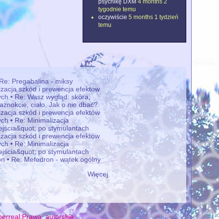
psychikę DXM
4 months 2
tygodnie temu
oczywiście
5 months 1 tydzień
temu
 Re: Pregabalina - miksy
izacja szkód i prewencja efektów
ch • Re: Wasz wygląd: skóra,
aznokcie, ciało. Jak o nie dbać?
izacja szkód i prewencja efektów
ch • Re: Minimalizacja
ejścia&quot; po stymulantach
izacja szkód i prewencja efektów
ch • Re: Minimalizacja
ejścia&quot; po stymulantach
n • Re: Mefedron - wątek ogólny
Więcej
erreal:Prawa_autorskie