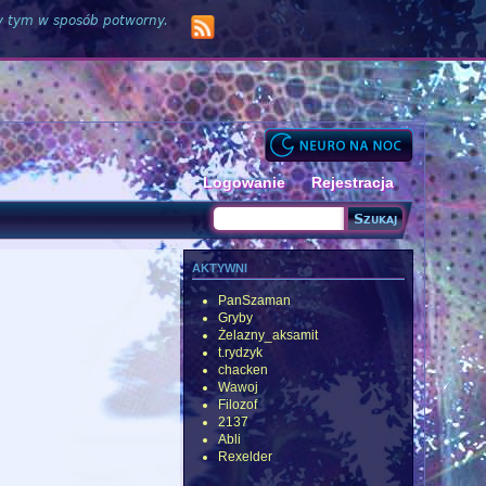
zy tym w sposób potworny.
Logowanie
Rejestracja
Szukaj
Formularz wyszukiwania
aktywni
PanSzaman
Gryby
Żelazny_aksamit
t.rydzyk
chacken
Wawoj
Filozof
2137
Abli
Rexelder