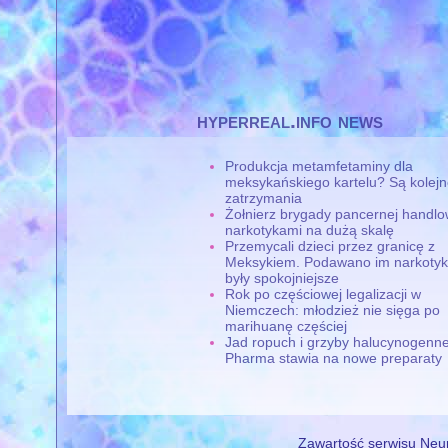
hyperreal.info news
Produkcja metamfetaminy dla
meksykańskiego kartelu? Są kolej
zatrzymania
Żołnierz brygady pancernej handlo
narkotykami na dużą skalę
Przemycali dzieci przez granicę z
Meksykiem. Podawano im narkotyki
były spokojniejsze
Rok po częściowej legalizacji w
Niemczech: młodzież nie sięga po
marihuanę częściej
Jad ropuch i grzyby halucynogenne
Pharma stawia na nowe preparaty
Zawartość serwisu Neur