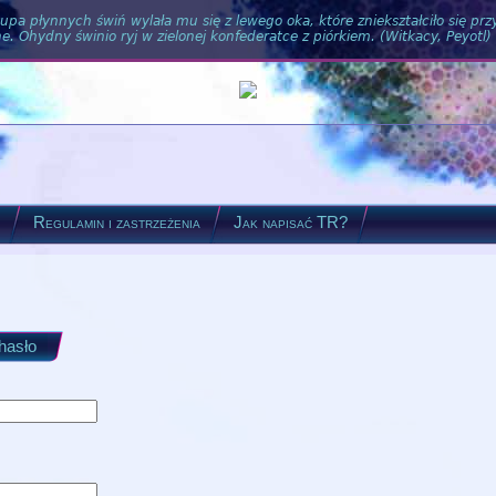
pa płynnych świń wylała mu się z lewego oka, które zniekształciło się pr
. Ohydny świnio ryj w zielonej konfederatce z piórkiem. (Witkacy, Peyotl)
?
Regulamin i zastrzeżenia
Jak napisać TR?
 hasło