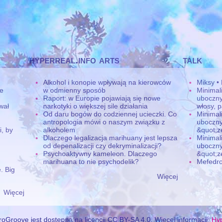
hyperreal.info arts
talk
Alkohol i konopie wpływają na kierowców
Miksy •
ne
w odmienny sposób
Minimal
Raport: w Europie pojawiają się nowe
uboczny
wał
narkotyki o większej sile działania
włosy, p
Od daru bogów do codziennej ucieczki. Co
Minimal
antropologia mówi o naszym związku z
uboczny
, by
alkoholem
&quot;z
Dlaczego legalizacja marihuany jest lepsza
Minimal
od depenalizacji czy dekryminalizacji?
uboczny
Psychoaktywny kameleon. Dlaczego
&quot;z
marihuana to nie psychodelik?
Mefedro
. Big
Więcej
Więcej
oGroove jest dostępna na licencji CC BY-SA 4.0. Więcej informacji:
Hyp