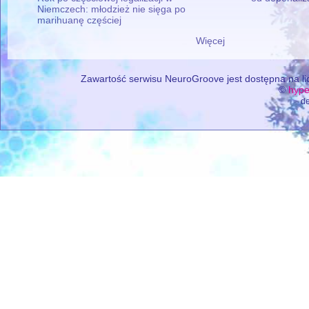
Niemczech: młodzież nie sięga po
marihuanę częściej
Więcej
Zawartość serwisu NeuroGroove jest dostępna na lic
©
hype
de