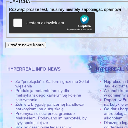
CAPTCHA
Rozwiąż proszę test, musimy niestety zapobiegać spamowi
hyperreal.info news
hyperreal.i
Za "przekąski" z Kalifornii grozi mu 20 lat
Naproksen i 
więzienia
Jak leki traf
Produkcja metamfetaminy dla
Alkohol i ko
meksykańskiego kartelu? Są kolejne
w odmienny 
zatrzymania
Raport: w Eu
Żołnierz brygady pancernej handlował
narkotyki o w
narkotykami na dużą skalę
Od daru bogó
Przemycali dzieci przez granicę z
antropologia
Meksykiem. Podawano im narkotyki, by
alkoholem
były spokojniejsze
Dlaczego leg
Rok po częściowej legalizacji w
od depenaliza