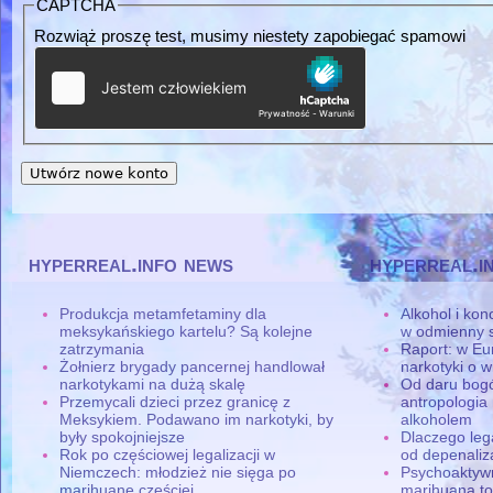
CAPTCHA
Rozwiąż proszę test, musimy niestety zapobiegać spamowi
hyperreal.info news
hyperreal.i
Produkcja metamfetaminy dla
Alkohol i ko
meksykańskiego kartelu? Są kolejne
w odmienny 
zatrzymania
Raport: w Eu
Żołnierz brygady pancernej handlował
narkotyki o w
narkotykami na dużą skalę
Od daru bogó
Przemycali dzieci przez granicę z
antropologia
Meksykiem. Podawano im narkotyki, by
alkoholem
były spokojniejsze
Dlaczego leg
Rok po częściowej legalizacji w
od depenaliza
Niemczech: młodzież nie sięga po
Psychoaktyw
marihuanę częściej
marihuana to