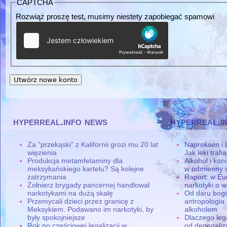
CAPTCHA
Rozwiąż proszę test, musimy niestety zapobiegać spamowi
hyperreal.info news
hyperreal.i
Za "przekąski" z Kalifornii grozi mu 20 lat
Naproksen i 
więzienia
Jak leki traf
Produkcja metamfetaminy dla
Alkohol i ko
meksykańskiego kartelu? Są kolejne
w odmienny 
zatrzymania
Raport: w Eu
Żołnierz brygady pancernej handlował
narkotyki o w
narkotykami na dużą skalę
Od daru bogó
Przemycali dzieci przez granicę z
antropologia
Meksykiem. Podawano im narkotyki, by
alkoholem
były spokojniejsze
Dlaczego leg
Rok po częściowej legalizacji w
od depenaliza