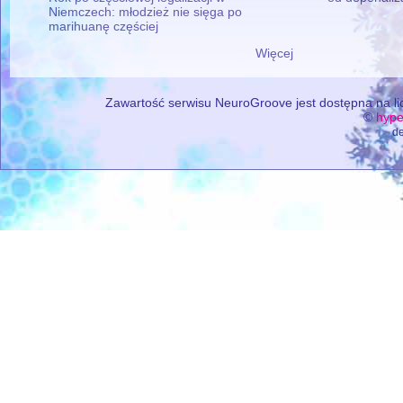
Niemczech: młodzież nie sięga po
marihuanę częściej
Więcej
Zawartość serwisu NeuroGroove jest dostępna na lic
©
hype
de