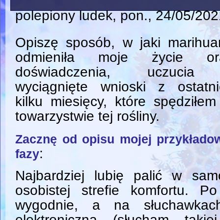
polepiony ludek
, pon., 24/05/202
Opiszę sposób, w jaki marihua
odmieniła moje życie or
doświadczenia, uczucia
wyciągnięte wnioski z ostatni
kilku miesięcy, które spędziłe
towarzystwie tej rośliny.
Zacznę od opisu mojej przykłado
:
fazy
Najbardziej lubię palić w sa
osobistej strefie komfortu. P
wygodnie, a na słuchawka
elektroniczną (słucham takie