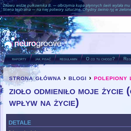
Znowu widzę pułkownika B. — olbrzymia kupa płynnych świń wylała mu si
Scena teatralna — na niej potwory sztuczne. Ohydny świnio ryj w zielone
raporty
jak pisać
regulamin
O co tu chodzi?
Regu
strona główna
›
blogi
›
polepiony 
you are here
zioło odmieniło moje życie (
wpływ na życie)
detale