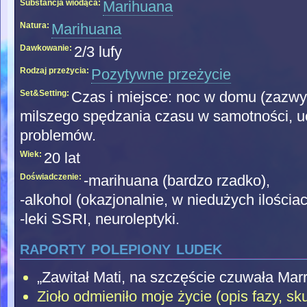
Substancja wiodąca:
Marihuana
Natura:
Marihuana
Dawkowanie:
2/3 lufy
Rodzaj przeżycia:
Pozytywne przeżycie
Set&Setting:
Czas i miejsce: noc w domu (zazwy
milszego spędzania czasu w samotności, uc
problemów.
Wiek:
20 lat
Doświadczenie:
-marihuana (bardzo rzadko),
-alkohol (okazjonalnie, w niedużych ilościac
-leki SSRI, neuroleptyki.
raporty polepiony ludek
„Zawitał Mati, na szczęście czuwała Marr
Zioło odmieniło moje życie (opis fazy, sku