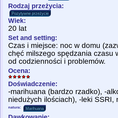
Rodzaj przeżycia:
Pozytywne przeżycie
Wiek:
20 lat
Set and setting:
Czas i miejsce: noc w domu (zaz
chęć milszego spędzania czasu 
od codzienności i problemów.
Ocena:
Doświadczenie:
-marihuana (bardzo rzadko), -alk
niedużych ilościach), -leki SSRI, 
natura:
Marihuana
Dawkowanie: