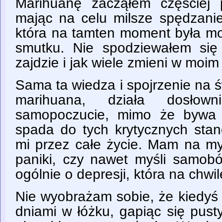
Marihuanę zacząłem częściej 
mając na celu milsze spędzani
która na tamten moment była 
smutku. Nie spodziewałem się
zajdzie i jak wiele zmieni w moim
Sama ta wiedza i spojrzenie na ś
marihuana, działa dosło
samopoczucie, mimo że bywa 
spada do tych krytycznych stan
mi przez całe życie. Mam na myś
paniki, czy nawet myśli samobó
ogólnie o depresji, która na chwi
Nie wyobrażam sobie, że kiedyś 
dniami w łóżku, gapiąc się pus