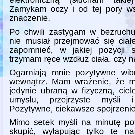
Zamykam oczy i od tej pory ws
znaczenie.
Po chwili zastygam w bezruch
nie musiał przejmować się ciał
zapomnieć, w jakiej pozycji 
trzymam ręce wzdłuż ciała, czy n
Ogarniają mnie pozytywne wib
wewnątrz. Mam wrażenie, że moj
jedynie ubraną w fizyczną, cie
umysłu, przejrzyste myśli 
Pozytywne, ciekawsze spojrzenie
Mimo setek myśli na minutę pot
skupić, wyłapując tylko te naj