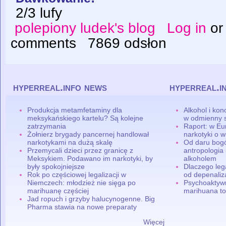
2/3 lufy
polepiony ludek's blog
Log in
o
comments
7869 odsłon
hyperreal.info news
hyperreal.i
Produkcja metamfetaminy dla
Alkohol i ko
meksykańskiego kartelu? Są kolejne
w odmienny 
zatrzymania
Raport: w Eu
Żołnierz brygady pancernej handlował
narkotyki o w
narkotykami na dużą skalę
Od daru bogó
Przemycali dzieci przez granicę z
antropologia
Meksykiem. Podawano im narkotyki, by
alkoholem
były spokojniejsze
Dlaczego leg
Rok po częściowej legalizacji w
od depenaliza
Niemczech: młodzież nie sięga po
Psychoaktyw
marihuanę częściej
marihuana to
Jad ropuch i grzyby halucynogenne. Big
Pharma stawia na nowe preparaty
Więcej