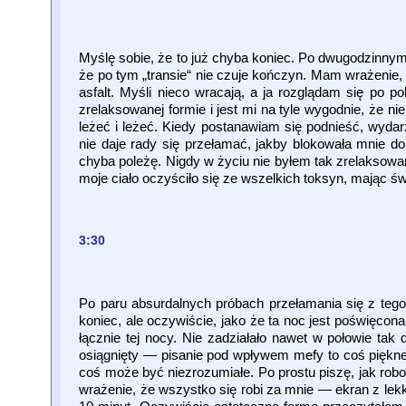
Myślę sobie, że to już chyba koniec. Po dwugodzinnym
że po tym „transie“ nie czuje kończyn. Mam wrażenie, 
asfalt. Myśli nieco wracają, a ja rozglądam się po p
zrelaksowanej formie i jest mi na tyle wygodnie, że n
leżeć i leżeć. Kiedy postanawiam się podnieść, wydar
nie daje rady się przełamać, jakby blokowała mnie do 
chyba poleżę. Nigdy w życiu nie byłem tak zrelaksowan
moje ciało oczyściło się ze wszelkich toksyn, mając ś
3:30
Po paru absurdalnych próbach przełamania się z tego 
koniec, ale oczywiście, jako że ta noc jest poświęco
łącznie tej nocy. Nie zadziałało nawet w połowie tak
osiągnięty — pisanie pod wpływem mefy to coś piękne
coś może być niezrozumiałe. Po prostu piszę, jak rob
wrażenie, że wszystko się robi za mnie — ekran z lek