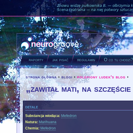
Znowu widzę pułkownika B. — olbrzymia ku
Scena teatralna — na niej potwory sztuczne
raporty
jak pisać
regulamin
O co tu chodzi
strona główna
›
blogi
›
polepiony ludek's blog
›
you are here
„zawitał mati, na szczęści
detale
Substancja wiodąca:
Mefedron
Natura:
Marihuana
Chemia:
Mefedron