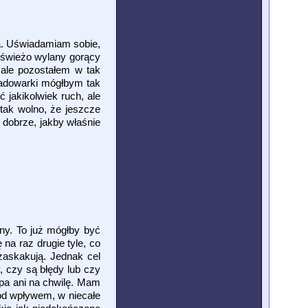
za. Uświadamiam sobie,
k świeżo wylany gorący
, ale pozostałem w tak
 ładowarki mógłbym tak
 jakikolwiek ruch, ale
 tak wolno, że jeszcze
 dobrze, jakby właśnie
any. To już mógłby być
na raz drugie tyle, co
 zaskakują. Jednak cel
 czy są błędy lub czy
mpa ani na chwilę. Mam
pod wpływem, w niecałe