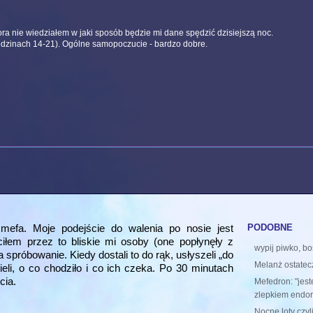
a nie wiedziałem w jaki sposób będzie mi dane spędzić dzisiejszą noc.
godzinach 14-21). Ogólne samopoczucie - bardzo dobre.
podobne
mefa. Moje podejście do walenia po nosie jest
iłem przez to bliskie mi osoby (one popłynęły z
wypij piwko, bo
 spróbowanie. Kiedy dostali to do rąk, usłyszeli „do
Melanż ostatec
eli, o co chodziło i co ich czeka. Po 30 minutach
cia.
Mefedron: "jes
zlepkiem endorf
Nocne loty czyl