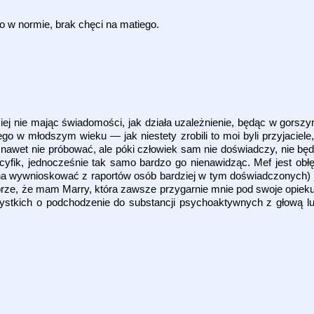
ko w normie, brak chęci na matiego.
iej nie mając świadomości, jak działa uzależnienie, będąc w gors
go w młodszym wieku — jak niestety zrobili to moi byli przyjaciele
 nawet nie próbować, ale póki człowiek sam nie doświadczy, nie będ
cyfik, jednocześnie tak samo bardzo go nienawidząc. Mef jest obł
na wywnioskować z raportów osób bardziej w tym doświadczonych) 
brze, że mam Marry, która zawsze przygarnie mnie pod swoje opiek
zystkich o podchodzenie do substancji psychoaktywnych z głową l