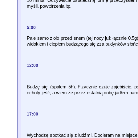
10 minut. Oczywiście ostateczną formę przeczytałem 
myśli, powtórzenia itp.
5:00
Pale samo zioło przed snem (tej nocy już łącznie 0,5
widokiem i ciepłem budzącego się zza budynków słońca
12:00
Budzę się. (spałem 5h). Fizycznie czuje zajebiście,
ochoty jeść, a wiem że przez ostatnią dobę jadłem bar
17:00
Wychodzę spotkać się z ludźmi. Docieram na miejsce, p