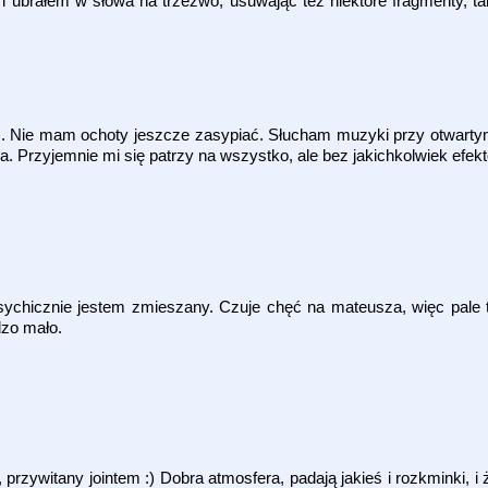
i ubrałem w słowa na trzeźwo, usuwając też niektóre fragmenty, ta
g). Nie mam ochoty jeszcze zasypiać. Słucham muzyki przy otwartym
. Przyjemnie mi się patrzy na wszystko, ale bez jakichkolwiek efek
 psychicznie jestem zmieszany. Czuje chęć na mateusza, więc pale 
dzo mało.
rzywitany jointem :) Dobra atmosfera, padają jakieś i rozkminki, i 