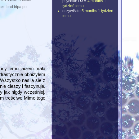
psychikę DXM
4 months 1
tydzień temu
czu bad tripa po
oczywiście
5 months 1 tydzień
temu
ziny temu jadłem małą
drastycznie obniżyłem
 Wszystko nasila się z
ie cieszy i fascynuje.
y jak nigdy wcześniej.
azem treściwe Mimo tego