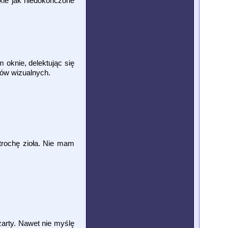
kie jak niedokończone
 oknie, delektując się
tów wizualnych.
trochę zioła. Nie mam
żarty. Nawet nie myślę