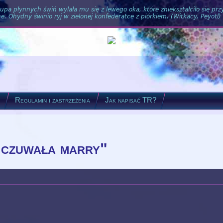
pa płynnych świń wylała mu się z lewego oka, które zniekształciło się pr
. Ohydny świnio ryj w zielonej konfederatce z piórkiem. (Witkacy, Peyotl)
?
Regulamin i zastrzeżenia
Jak napisać TR?
e czuwała marry"