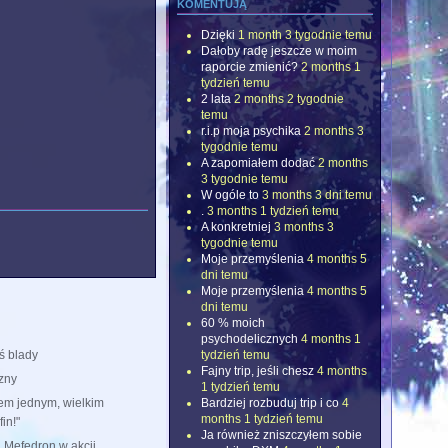
komentują
Dzięki
1 month 3 tygodnie temu
Dałoby radę jeszcze w moim
raporcie zmienić?
2 months 1
tydzień temu
2 lata
2 months 2 tygodnie
temu
r.i.p moja psychika
2 months 3
tygodnie temu
A zapomiałem dodać
2 months
3 tygodnie temu
W ogóle to
3 months 3 dni temu
.
3 months 1 tydzień temu
A konkretniej
3 months 3
tygodnie temu
Moje przemyślenia
4 months 5
dni temu
Moje przemyślenia
4 months 5
dni temu
60 % moich
psychodelicznych
4 months 1
tydzień temu
ś blady
Fajny trip, jeśli chesz
4 months
zny
1 tydzień temu
Bardziej rozbuduj trip i co
4
tem jednym, wielkim
months 1 tydzień temu
in!"
Ja również zniszczyłem sobie
i Mefedron w akcji.