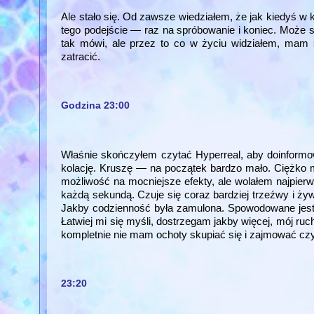
Ale stało się. Od zawsze wiedziałem, że jak kiedyś 
tego podejście — raz na spróbowanie i koniec. Może 
tak mówi, ale przez to co w życiu widziałem, mam
zatracić.
Godzina 23:00
Właśnie skończyłem czytać Hyperreal, aby doinformow
kolację. Kruszę — na początek bardzo mało. Ciężko m
możliwość na mocniejsze efekty, ale wolałem najpierw d
każdą sekundą. Czuje się coraz bardziej trzeźwy i ży
Jakby codzienność była zamulona. Spowodowane jest to
Łatwiej mi się myśli, dostrzegam jakby więcej, mój ruc
kompletnie nie mam ochoty skupiać się i zajmować c
23:20