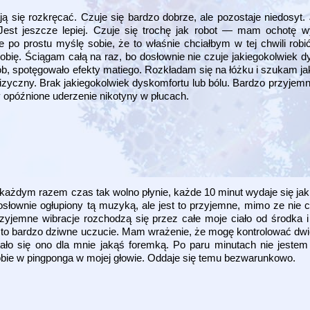
ają się rozkręcać. Czuje się bardzo dobrze, ale pozostaje niedosyt
Jest jeszcze lepiej. Czuje się trochę jak robot — mam ochotę
o prostu myślę sobie, że to właśnie chciałbym w tej chwili robić
 robię. Ściągam całą na raz, bo dosłownie nie czuje jakiegokolwiek d
ób, spotęgowało efekty matiego. Rozkładam się na łóżku i szukam ja
zyczny. Brak jakiegokolwiek dyskomfortu lub bólu. Bardzo przyjemnie
y opóźnione uderzenie nikotyny w płucach.
 każdym razem czas tak wolno płynie, każde 10 minut wydaje się jak
 dosłownie ogłupiony tą muzyką, ale jest to przyjemne, mimo ze nie 
rzyjemne wibracje rozchodzą się przez całe moje ciało od środka i
est to bardzo dziwne uczucie. Mam wrażenie, że mogę kontrolować dwi
tało się ono dla mnie jakąś foremką. Po paru minutach nie jestem 
obie w pingponga w mojej głowie. Oddaje się temu bezwarunkowo.