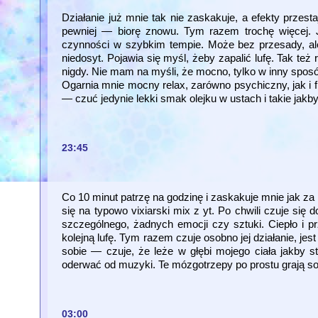
Działanie już mnie tak nie zaskakuje, a efekty przest
pewniej — biorę znowu. Tym razem trochę więcej. 
czynności w szybkim tempie. Może bez przesady, ale p
niedosyt. Pojawia się myśl, żeby zapalić lufę. Tak też
nigdy. Nie mam na myśli, że mocno, tylko w inny spos
Ogarnia mnie mocny relax, zarówno psychiczny, jak i fi
— czuć jedynie lekki smak olejku w ustach i takie jakb
23:45
Co 10 minut patrzę na godzinę i zaskakuje mnie jak za
się na typowo vixiarski mix z yt. Po chwili czuje się
szczególnego, żadnych emocji czy sztuki. Ciepło i p
kolejną lufę. Tym razem czuje osobno jej działanie, j
sobie — czuje, że leże w głębi mojego ciała jakby s
oderwać od muzyki. Te mózgotrzepy po prostu grają s
03:00