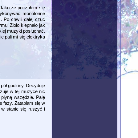
. Jako że poczułem się
 wykonywać monotonne
. Po chwili dalej czuć
ymu. Zioło klepnęło jak
kiej muzyki posłuchać.
 pali mi się elektryka
 pół godziny. Decyduje
czuje w tej muzyce nic
 płyną wszędzie. Palę
e fazy. Zatapiam się w
w stanie się ruszyć i