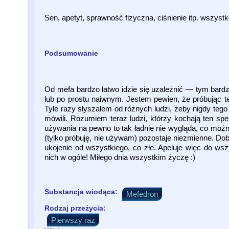
Sen, apetyt, sprawność fizyczna, ciśnienie itp. wszyst
Podsumowanie
Od mefa bardzo łatwo idzie się uzależnić — tym bardz
lub po prostu naiwnym. Jestem pewien, że próbując te
Tyle razy słyszałem od różnych ludzi, żeby nigdy tego
mówili. Rozumiem teraz ludzi, którzy kochają ten spe
używania na pewno to tak ładnie nie wygląda, co moż
(tylko próbuję, nie używam) pozostaje niezmienne. Do
ukojenie od wszystkiego, co złe. Apeluje więc do ws
nich w ogóle! Miłego dnia wszystkim życzę :)
Substancja wiodąca:
Mefedron
Rodzaj przeżycia:
Pierwszy raz