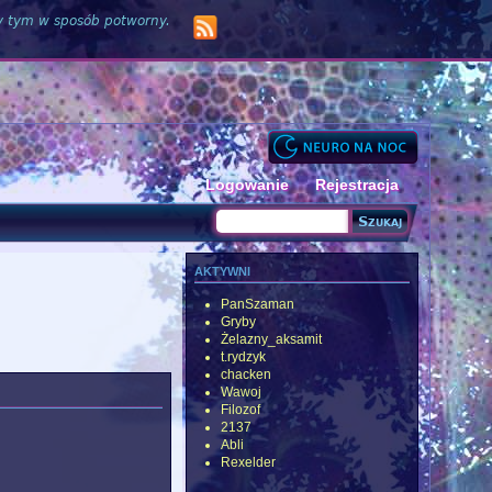
zy tym w sposób potworny.
Logowanie
Rejestracja
Szukaj
Formularz wyszukiwania
aktywni
PanSzaman
Gryby
Żelazny_aksamit
t.rydzyk
chacken
Wawoj
Filozof
2137
Abli
Rexelder