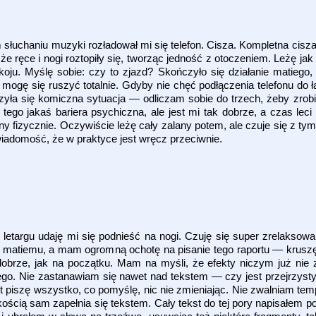
 słuchaniu muzyki rozładował mi się telefon. Cisza. Kompletna cis
że ręce i nogi roztopiły się, tworząc jedność z otoczeniem. Leżę ja
okoju. Myślę sobie: czy to zjazd? Skończyło się działanie matiego
ie mogę się ruszyć totalnie. Gdyby nie chęć podłączenia telefonu do
zyła się komiczna sytuacja — odliczam sobie do trzech, żeby zrobić
tego jakaś bariera psychiczna, ale jest mi tak dobrze, a czas leci
y fizycznie. Oczywiście leżę cały zalany potem, ale czuje się z tym
wiadomość, że w praktyce jest wręcz przeciwnie.
letargu udaję mi się podnieść na nogi. Czuję się super zrelaksow
na matiemu, a mam ogromną ochotę na pisanie tego raportu — kruszę 
 dobrze, jak na początku. Mam na myśli, że efekty niczym już nie
go. Nie zastanawiam się nawet nad tekstem — czy jest przejrzysty,
ot piszę wszystko, co pomyślę, nic nie zmieniając. Nie zwalniam te
kością sam zapełnia się tekstem. Cały tekst do tej pory napisałem 