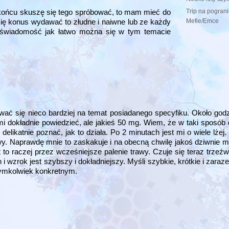
Trip na pograni
w końcu skuszę się tego spróbować, to mam mieć do
Mefie/Emce
się konus wydawać to złudne i naiwne lub ze każdy
 świadomość jak łatwo można się w tym temacie
ać się nieco bardziej na temat posiadanego specyfiku. Około god
i dokładnie powiedzieć, ale jakieś 50 mg. Wiem, że w taki sposób 
elikatnie poznać, jak to działa. Po 2 minutach jest mi o wiele lżej.
wy. Naprawdę mnie to zaskakuje i na obecną chwilę jakoś dziwnie mn
 raczej przez wcześniejsze palenie trawy. Czuje się teraz trzeźw
h i wzrok jest szybszy i dokładniejszy. Myśli szybkie, krótkie i zar
zymkolwiek konkretnym.