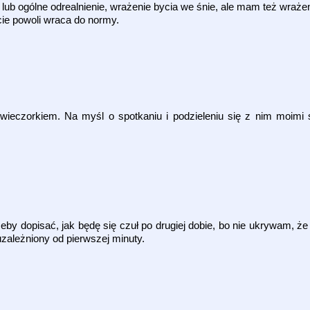
ub ogólne odrealnienie, wrażenie bycia we śnie, ale mam też wrażen
ycie powoli wraca do normy.
 wieczorkiem. Na myśl o spotkaniu i podzieleniu się z nim moimi
żeby dopisać, jak będę się czuł po drugiej dobie, bo nie ukrywam, ż
uzależniony od pierwszej minuty.