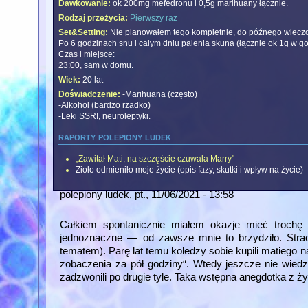
Dawkowanie:
ok 200mg mefedronu i 0,5g marihuany łącznie.
Rodzaj przeżycia:
Pierwszy raz
Set&Setting:
Nie planowałem tego kompletnie, do późnego wieczor
Po 6 godzinach snu i całym dniu palenia skuna (łącznie ok 1g w 
Czas i miejsce:
23:00, sam w domu.
Wiek:
20 lat
Doświadczenie:
-Marihuana (często)
-Alkohol (bardzo rzadko)
-Leki SSRI, neuroleptyki.
raporty polepiony ludek
„Zawitał Mati, na szczęście czuwała Marry"
Zioło odmieniło moje życie (opis fazy, skutki i wpływ na życie)
polepiony ludek
, pt., 11/06/2021 - 13:58
Całkiem spontanicznie miałem okazje mieć trochę 
jednoznaczne — od zawsze mnie to brzydziło. Strac
tematem). Parę lat temu koledzy sobie kupili matiego na
zobaczenia za pół godziny“. Wtedy jeszcze nie wiedzi
zadzwonili po drugie tyle. Taka wstępna anegdotka z ży